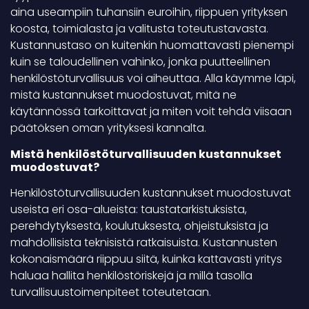
aina useampiin tuhansiin euroihin, riippuen yrityksen
koosta, toimialasta ja valitusta toteutustavasta.
Kustannustaso on kuitenkin huomattavasti pienempi
kuin se taloudellinen vahinko, jonka puutteellinen
henkilöstöturvallisuus voi aiheuttaa. Alla käymme läpi,
mistä kustannukset muodostuvat, mitä ne
käytännössä tarkoittavat ja miten voit tehdä viisaan
päätöksen oman yrityksesi kannalta.
Mistä henkilöstöturvallisuuden kustannukset
muodostuvat?
Henkilöstöturvallisuuden kustannukset muodostuvat
useista eri osa-alueista: taustatarkistuksista,
perehdytyksestä, koulutuksesta, ohjeistuksista ja
mahdollisista teknisistä ratkaisuista. Kustannusten
kokonaismäärä riippuu siitä, kuinka kattavasti yritys
haluaa hallita henkilöstöriskejä ja millä tasolla
turvallisuustoimenpiteet toteutetaan.