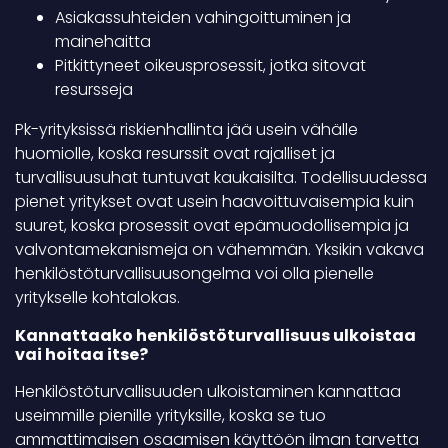
Asiakassuhteiden vahingoittuminen ja
mainehaitta
Pitkittyneet oikeusprosessit, jotka sitovat
resursseja
Pk-yrityksissä riskienhallinta jää usein vähälle
huomiolle, koska resurssit ovat rajalliset ja
turvallisuusuhat tuntuvat kaukaisilta. Todellisuudessa
pienet yritykset ovat usein haavoittuvaisempia kuin
suuret, koska prosessit ovat epämuodollisempia ja
valvontamekanismeja on vähemmän. Yksikin vakava
henkilöstöturvallisuusongelma voi olla pienelle
yritykselle kohtalokas.
Kannattaako henkilöstöturvallisuus ulkoistaa
vai hoitaa itse?
Henkilöstöturvallisuuden ulkoistaminen kannattaa
useimmille pienille yrityksille, koska se tuo
ammattimaisen osaamisen käyttöön ilman tarvetta