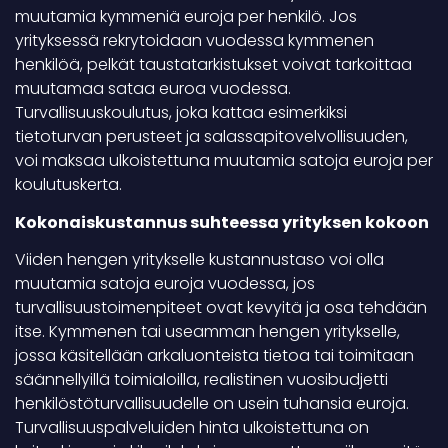
muutamia kymmeniä euroja per henkilö. Jos
yrityksessä rekrytoidaan vuodessa kymmenen
henkilöä, pelkät taustatarkistukset voivat tarkoittaa
muutamaa sataa euroa vuodessa.
Turvallisuuskoulutus, joka kattaa esimerkiksi
tietoturvan perusteet ja salassapitovelvollisuuden,
voi maksaa ulkoistettuna muutamia satoja euroja per
koulutuskerta.
Kokonaiskustannus suhteessa yrityksen kokoon
Viiden hengen yritykselle kustannustaso voi olla
muutamia satoja euroja vuodessa, jos
turvallisuustoimenpiteet ovat kevyitä ja osa tehdään
itse. Kymmenen tai useamman hengen yritykselle,
jossa käsitellään arkaluonteista tietoa tai toimitaan
säännellyillä toimialoilla, realistinen vuosibudjetti
henkilöstöturvallisuudelle on usein tuhansia euroja.
Turvallisuuspalveluiden hinta ulkoistettuna on