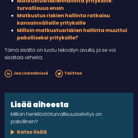
Matkustusriskienhallinta yrityksille:
turvallisuus ensin
Matkustus riskien hallinta ratkaisu
kansainvälisille yrityksille
Milloin matkustusriskien hallinta muuttui
pakolliseksi yrityksille?
Tämä sisältö on luotu tekoälyn avulla, ja se voi
sisältää virheitä.
Jaa LinkedInissä
Twiittaa
Lisää aiheesta
Milloin henkilöstöturvallisuusselvitys on
pakollinen?
Katso lisää