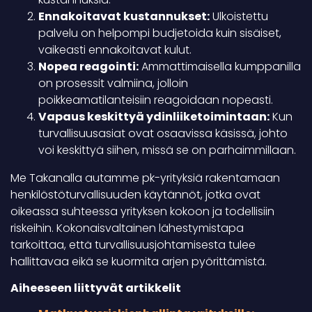
Ennakoitavat kustannukset:
Ulkoistettu
palvelu on helpompi budjetoida kuin sisäiset,
vaikeasti ennakoitavat kulut.
Nopea reagointi:
Ammattimaisella kumppanilla
on prosessit valmiina, jolloin
poikkeamatilanteisiin reagoidaan nopeasti.
Vapaus keskittyä ydinliiketoimintaan:
Kun
turvallisuusasiat ovat osaavissa käsissä, johto
voi keskittyä siihen, missä se on parhaimmillaan.
Me Takanalla autamme pk-yrityksiä rakentamaan
henkilöstöturvallisuuden käytännöt, jotka ovat
oikeassa suhteessa yrityksen kokoon ja todellisiin
riskeihin. Kokonaisvaltainen lähestymistapa
tarkoittaa, että turvallisuusjohtamisesta tulee
hallittavaa eikä se kuormita arjen pyörittämistä.
Aiheeseen liittyvät artikkelit