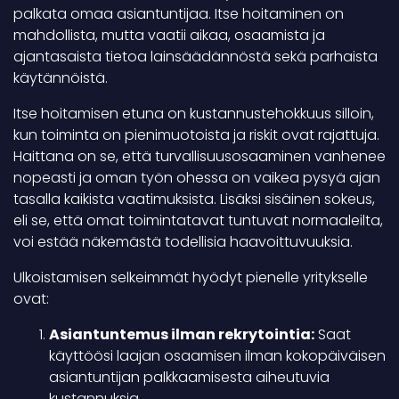
palkata omaa asiantuntijaa. Itse hoitaminen on
mahdollista, mutta vaatii aikaa, osaamista ja
ajantasaista tietoa lainsäädännöstä sekä parhaista
käytännöistä.
Itse hoitamisen etuna on kustannustehokkuus silloin,
kun toiminta on pienimuotoista ja riskit ovat rajattuja.
Haittana on se, että turvallisuusosaaminen vanhenee
nopeasti ja oman työn ohessa on vaikea pysyä ajan
tasalla kaikista vaatimuksista. Lisäksi sisäinen sokeus,
eli se, että omat toimintatavat tuntuvat normaaleilta,
voi estää näkemästä todellisia haavoittuvuuksia.
Ulkoistamisen selkeimmät hyödyt pienelle yritykselle
ovat:
Asiantuntemus ilman rekrytointia:
Saat
käyttöösi laajan osaamisen ilman kokopäiväisen
asiantuntijan palkkaamisesta aiheutuvia
kustannuksia.