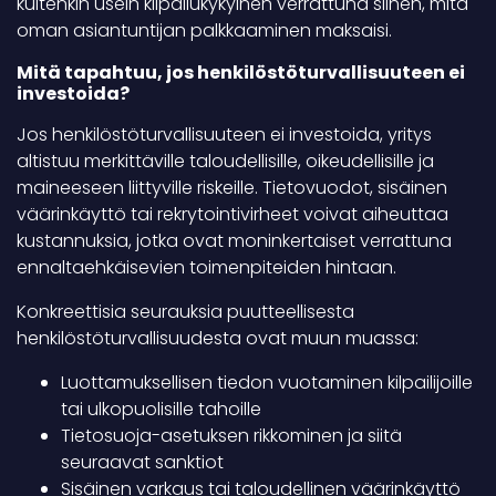
kuitenkin usein kilpailukykyinen verrattuna siihen, mitä
oman asiantuntijan palkkaaminen maksaisi.
Mitä tapahtuu, jos henkilöstöturvallisuuteen ei
investoida?
Jos henkilöstöturvallisuuteen ei investoida, yritys
altistuu merkittäville taloudellisille, oikeudellisille ja
maineeseen liittyville riskeille. Tietovuodot, sisäinen
väärinkäyttö tai rekrytointivirheet voivat aiheuttaa
kustannuksia, jotka ovat moninkertaiset verrattuna
ennaltaehkäisevien toimenpiteiden hintaan.
Konkreettisia seurauksia puutteellisesta
henkilöstöturvallisuudesta ovat muun muassa:
Luottamuksellisen tiedon vuotaminen kilpailijoille
tai ulkopuolisille tahoille
Tietosuoja-asetuksen rikkominen ja siitä
seuraavat sanktiot
Sisäinen varkaus tai taloudellinen väärinkäyttö