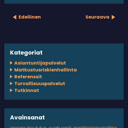
Edellinen
Seuraava
Kategoriat
Asiantuntijapalvelut
Matkustusriskienhallinta
Referenssit
Turvallisuuspalvelut
Tutkinnat
Avainsanat
ensiapukoulutus
evakuointi
Henkilöstölogistiikka