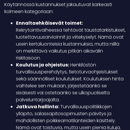
Käytännössä kustannukset jakautuvat karkeasti
kolmeen kategoriaan:
Ennaltaehkäisevät toimet:
Rekrytointivaiheessa tehtävät taustatarkistukset,
luotettavuusarvioinnit ja viitekyselyt. Nämä ovat
usein kertaluonteisia kustannuksia, mutta niillä
on merkittävä vaikutus pitkän aikavälin
riskitasoon.
Koulutus ja ohjeistus:
Henkilöstön
turvallisuusperehdytys, tietoturvaohjeistukset
sekä säännölliset koulutukset. Koulutuksen hinta
vaihtelee sen mukaan, järjestetäänkö se
sisäisesti vai ostetaanko se ulkopuoliselta
palveluntarjoajalta.
Jatkuva hallinta:
Turvallisuuspolitiikkojen
ylläpito, salassapitosopimusten päivitys ja
mahdollisten poikkeamatilanteiden käsittely.
Nämä ovat toistuvia, mutta usein pieniä kuluja.