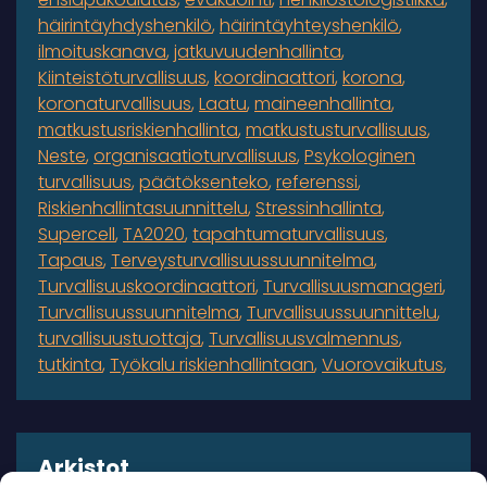
häirintäyhdyshenkilö
häirintäyhteyshenkilö
ilmoituskanava
jatkuvuudenhallinta
Kiinteistöturvallisuus
koordinaattori
korona
koronaturvallisuus
Laatu
maineenhallinta
matkustusriskienhallinta
matkustusturvallisuus
Neste
organisaatioturvallisuus
Psykologinen
turvallisuus
päätöksenteko
referenssi
Riskienhallintasuunnittelu
Stressinhallinta
Supercell
TA2020
tapahtumaturvallisuus
Tapaus
Terveysturvallisuussuunnitelma
Turvallisuuskoordinaattori
Turvallisuusmanageri
Turvallisuussuunnitelma
Turvallisuussuunnittelu
turvallisuustuottaja
Turvallisuusvalmennus
tutkinta
Työkalu riskienhallintaan
Vuorovaikutus
Arkistot