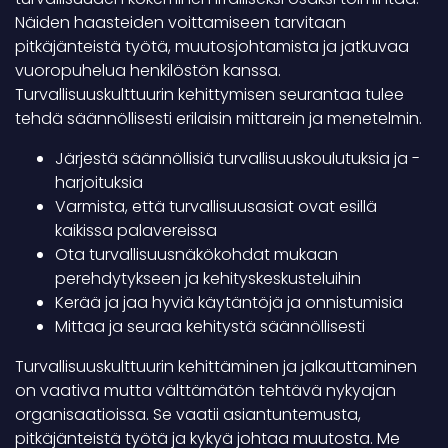
Näiden haasteiden voittamiseen tarvitaan
pitkäjänteistä työtä, muutosjohtamista ja jatkuvaa
vuoropuhelua henkilöstön kanssa.
Turvallisuuskulttuurin kehittymisen seurantaa tulee
tehdä säännöllisesti erilaisin mittarein ja menetelmin.
Järjestä säännöllisiä turvallisuuskoulutuksia ja -
harjoituksia
Varmista, että turvallisuusasiat ovat esillä
kaikissa palavereissa
Ota turvallisuusnäkökohdat mukaan
perehdytykseen ja kehityskeskusteluihin
Kerää ja jaa hyviä käytäntöjä ja onnistumisia
Mittaa ja seuraa kehitystä säännöllisesti
Turvallisuuskulttuurin kehittäminen ja jalkauttaminen
on vaativa mutta välttämätön tehtävä nykyajan
organisaatioissa. Se vaatii asiantuntemusta,
pitkäjänteistä työtä ja kykyä johtaa muutosta. Me