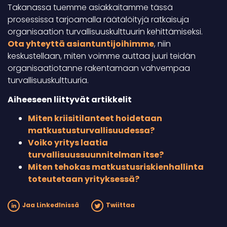
Takanassa tuemme asiakkaitamme tässä
prosessissa tarjoamalla räätälöityjä ratkaisuja
organisaation turvallisuuskulttuurin kehittämiseksi.
Ota yhteyttä asiantuntijoihimme
, niin
keskustellaan, miten voimme auttaa juuri teidän
organisaatiotanne rakentamaan vahvempaa
turvallisuuskulttuuria.
Aiheeseen liittyvät artikkelit
Miten kriisitilanteet hoidetaan
matkustusturvallisuudessa?
Voiko yritys laatia
turvallisuussuunnitelman itse?
Miten tehokas matkustusriskienhallinta
toteutetaan yrityksessä?
Jaa LinkedInissä
Twiittaa