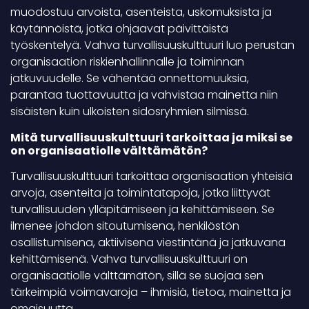
muodostuu arvoista, asenteista, uskomuksista ja
käytännöistä, jotka ohjaavat päivittäistä
työskentelyä. Vahva turvallisuuskulttuuri luo perustan
organisaation riskienhallinnalle ja toiminnan
jatkuvuudelle. Se vähentää onnettomuuksia,
parantaa tuottavuutta ja vahvistaa mainetta niin
sisäisten kuin ulkoisten sidosryhmien silmissä.
Mitä turvallisuuskulttuuri tarkoittaa ja miksi se
on organisaatiolle välttämätön?
Turvallisuuskulttuuri tarkoittaa organisaation yhteisiä
arvoja, asenteita ja toimintatapoja, jotka liittyvät
turvallisuuden ylläpitämiseen ja kehittämiseen. Se
ilmenee johdon sitoutumisena, henkilöstön
osallistumisena, aktiivisena viestintänä ja jatkuvana
kehittämisenä. Vahva turvallisuuskulttuuri on
organisaatiolle välttämätön, sillä se suojaa sen
tärkeimpiä voimavaroja – ihmisiä, tietoa, mainetta ja
omaisuutta.