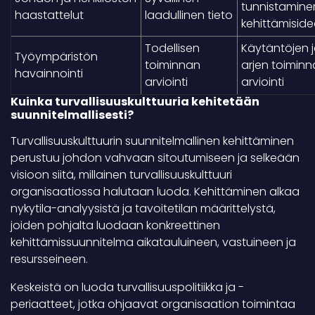
tunnistamine
haastattelut
laadullinen tieto
kehittämiside
Todellisen
Käytäntöjen 
Työympäristön
toiminnan
arjen toimin
havainnointi
arviointi
arviointi
Kuinka turvallisuuskulttuuria kehitetään
suunnitelmallisesti?
Turvallisuuskulttuurin suunnitelmallinen kehittäminen
perustuu johdon vahvaan sitoutumiseen ja selkeään
visioon siitä, millainen turvallisuuskulttuuri
organisaatiossa halutaan luoda. Kehittäminen alkaa
nykytila-analyysistä ja tavoitetilan määrittelystä,
joiden pohjalta luodaan konkreettinen
kehittämissuunnitelma aikatauluineen, vastuineen ja
resursseineen.
Keskeistä on luoda turvallisuuspolitiikka ja -
periaatteet, jotka ohjaavat organisaation toimintaa