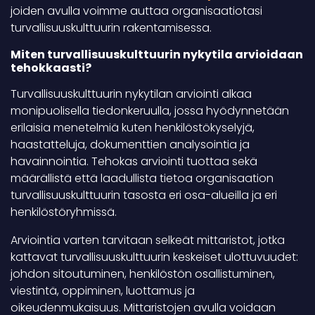
joiden avulla voimme auttaa organisaatiotasi
turvallisuuskulttuurin rakentamisessa.
Miten turvallisuuskulttuurin nykytila arvioidaan
tehokkaasti?
Turvallisuuskulttuurin nykytilan arviointi alkaa
monipuolisella tiedonkeruulla, jossa hyödynnetään
erilaisia menetelmiä kuten henkilöstökyselyjä,
haastatteluja, dokumenttien analysointia ja
havainnointia. Tehokas arviointi tuottaa sekä
määrällistä että laadullista tietoa organisaation
turvallisuuskulttuurin tasosta eri osa-alueilla ja eri
henkilöstöryhmissä.
Arviointia varten tarvitaan selkeät mittaristot, jotka
kattavat turvallisuuskulttuurin keskeiset ulottuvuudet:
johdon sitoutuminen, henkilöstön osallistuminen,
viestintä, oppiminen, luottamus ja
oikeudenmukaisuus. Mittaristojen avulla voidaan