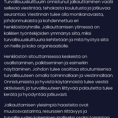
Turvallisuuskulttuurin onnistunut jalkauttaminen vaatii
selkeää viestintää, tehokasta koulutusta ja jatkuvaa
seurantaa. Viestinnän tulee olla monikanavaista,
johdonmukaista ja kohdennettua eri
henkilöstöryhmille. Jalkauttamisen ytimessä on
kaikkien työntekijöiden ymmärrys siitä, miksi
turvallisuuskulttuuria kehitetään ja mitä hyötyä siitä
on heille ja koko organisaatiolle.
Henkilöstön sitouttamisessa keskeistä on
osallistaminen, palkitseminen ja esimerkin
näyttäminen. Johdon tulee osoittaa sitoutumisensa
turvallisuuteen omalla toiminnallaan ja viestinnällään.
Onnistumisista ja hyvistä käytännöistä tulee viestiä
aktiivisesti, ja turvallisuuteen liittyvää palautetta tulee
kerätä ja hyödyntää jatkuvasti.
Jalkauttamisen yleisimpiä haasteita ovat
muutosvastarinta, resurssien riittävyys ja
turvallisuuden kokeminen irralliseksi osaksi toimintaa.