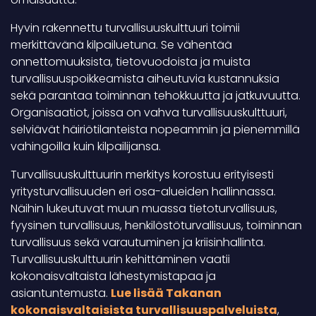
Hyvin rakennettu turvallisuuskulttuuri toimii
merkittävänä kilpailuetuna. Se vähentää
onnettomuuksista, tietovuodoista ja muista
turvallisuuspoikkeamista aiheutuvia kustannuksia
sekä parantaa toiminnan tehokkuutta ja jatkuvuutta.
Organisaatiot, joissa on vahva turvallisuuskulttuuri,
selviävät häiriötilanteista nopeammin ja pienemmillä
vahingoilla kuin kilpailijansa.
Turvallisuuskulttuurin merkitys korostuu erityisesti
yritysturvallisuuden eri osa-alueiden hallinnassa.
Näihin lukeutuvat muun muassa tietoturvallisuus,
fyysinen turvallisuus, henkilöstöturvallisuus, toiminnan
turvallisuus sekä varautuminen ja kriisinhallinta.
Turvallisuuskulttuurin kehittäminen vaatii
kokonaisvaltaista lähestymistapaa ja
asiantuntemusta.
Lue lisää Takanan
kokonaisvaltaisista turvallisuuspalveluista
,