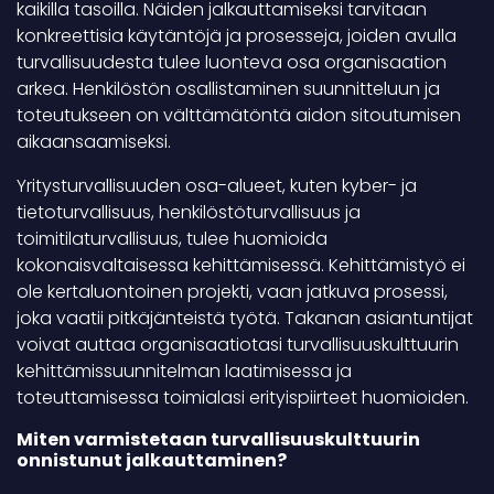
kaikilla tasoilla. Näiden jalkauttamiseksi tarvitaan
konkreettisia käytäntöjä ja prosesseja, joiden avulla
turvallisuudesta tulee luonteva osa organisaation
arkea. Henkilöstön osallistaminen suunnitteluun ja
toteutukseen on välttämätöntä aidon sitoutumisen
aikaansaamiseksi.
Yritysturvallisuuden osa-alueet, kuten kyber- ja
tietoturvallisuus, henkilöstöturvallisuus ja
toimitilaturvallisuus, tulee huomioida
kokonaisvaltaisessa kehittämisessä. Kehittämistyö ei
ole kertaluontoinen projekti, vaan jatkuva prosessi,
joka vaatii pitkäjänteistä työtä. Takanan asiantuntijat
voivat auttaa organisaatiotasi turvallisuuskulttuurin
kehittämissuunnitelman laatimisessa ja
toteuttamisessa toimialasi erityispiirteet huomioiden.
Miten varmistetaan turvallisuuskulttuurin
onnistunut jalkauttaminen?