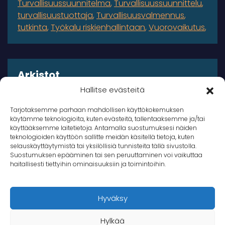
Turvallisuussuunnitelma
Turvallisuussuunnittelu
turvallisuustuottaja
Turvallisuusvalmennus
tutkinta
Työkalu riskienhallintaan
Vuorovaikutus
Arkistot
Hallitse evästeitä
Arkistot
Tarjotaksemme parhaan mahdollisen käyttökokemuksen
käytämme teknologioita, kuten evästeitä, tallentaaksemme ja/tai
käyttääksemme laitetietoja. Antamalla suostumuksesi näiden
teknologioiden käyttöön sallitte meidän käsitellä tietoja, kuten
selauskäyttäytymistä tai yksilöllisiä tunnisteita tällä sivustolla.
Suostumuksen epääminen tai sen peruuttaminen voi vaikuttaa
© 2026 Takana Oy
haitallisesti tiettyihin ominaisuuksiin ja toimintoihin.
Takana
Hyväksy
Hylkää