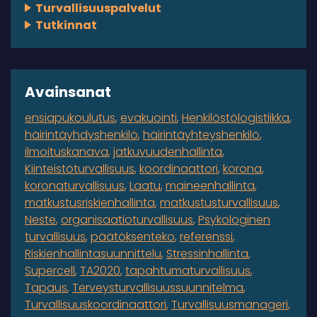
Turvallisuuspalvelut
Tutkinnat
Avainsanat
ensiapukoulutus
evakuointi
Henkilöstölogistiikka
häirintäyhdyshenkilö
häirintäyhteyshenkilö
ilmoituskanava
jatkuvuudenhallinta
Kiinteistöturvallisuus
koordinaattori
korona
koronaturvallisuus
Laatu
maineenhallinta
matkustusriskienhallinta
matkustusturvallisuus
Neste
organisaatioturvallisuus
Psykologinen
turvallisuus
päätöksenteko
referenssi
Riskienhallintasuunnittelu
Stressinhallinta
Supercell
TA2020
tapahtumaturvallisuus
Tapaus
Terveysturvallisuussuunnitelma
Turvallisuuskoordinaattori
Turvallisuusmanageri