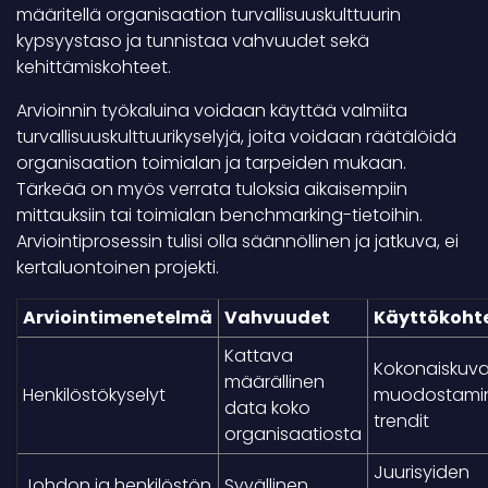
määritellä organisaation turvallisuuskulttuurin
kypsyystaso ja tunnistaa vahvuudet sekä
kehittämiskohteet.
Arvioinnin työkaluina voidaan käyttää valmiita
turvallisuuskulttuurikyselyjä, joita voidaan räätälöidä
organisaation toimialan ja tarpeiden mukaan.
Tärkeää on myös verrata tuloksia aikaisempiin
mittauksiin tai toimialan benchmarking-tietoihin.
Arviointiprosessin tulisi olla säännöllinen ja jatkuva, ei
kertaluontoinen projekti.
Arviointimenetelmä
Vahvuudet
Käyttökoht
Kattava
Kokonaiskuv
määrällinen
Henkilöstökyselyt
muodostami
data koko
trendit
organisaatiosta
Juurisyiden
Johdon ja henkilöstön
Syvällinen