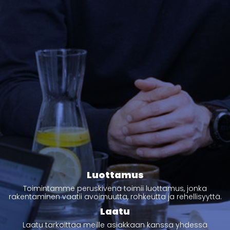
Luottamus
Toimintamme peruskivenä toimii luottamus, jonka
rakentaminen vaatii avoimuutta, rohkeutta ja rehellisyyttä.
Laatu
Laatu tarkoittaa meille asiakkaan kanssa yhdessä