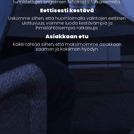
tunnistettujen ongelmien tehokasta ratkaisemista.
Eettisesti kestävä
Uskomme siihen, että huomioimalla valintojen eettinen
ulottuvuus, voimme luoda kestävämpiä ja
ihmislähtöisempiä ratkaisuja.
Asiakkaan etu
Kaikki tähtää siihen, että maksimoimme asiakkaan
saaman ja kokeman hyödyn.