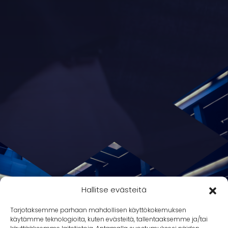
Hallitse evästeitä
Tarjotaksemme parhaan mahdollisen käyttökokemuksen
käytämme teknologioita, kuten evästeitä, tallentaaksemme ja/tai