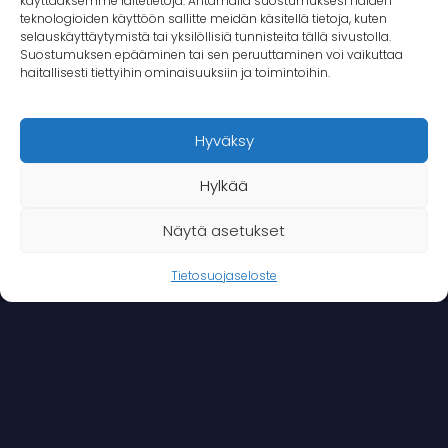
käyttääksemme laitetietoja. Antamalla suostumuksesi näiden
teknologioiden käyttöön sallitte meidän käsitellä tietoja, kuten
selauskäyttäytymistä tai yksilöllisiä tunnisteita tällä sivustolla.
Suostumuksen epääminen tai sen peruuttaminen voi vaikuttaa
haitallisesti tiettyihin ominaisuuksiin ja toimintoihin.
Hyväksy
Hylkää
Näytä asetukset
Tietosuojaseloste
Turvallisuuden tunne on kompleksinen ja
subjektiivinen asia. Turvallisuutta voidaan rakentaa
tunteen varaan, riskiperusteisesti tai sekä että.
Takana luo turvallisuusratkaisuja, jotka huomioivat
sekä organisaation tavoitteita vaarantavat riskit,