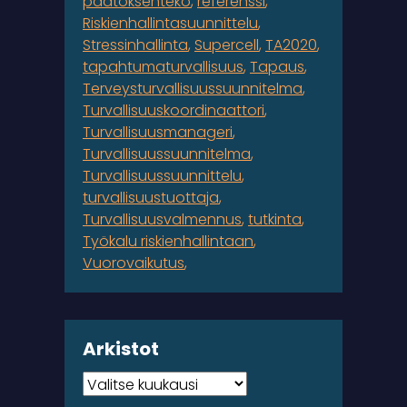
päätöksenteko
referenssi
Riskienhallintasuunnittelu
Stressinhallinta
Supercell
TA2020
tapahtumaturvallisuus
Tapaus
Terveysturvallisuussuunnitelma
Turvallisuuskoordinaattori
Turvallisuusmanageri
Turvallisuussuunnitelma
Turvallisuussuunnittelu
turvallisuustuottaja
Turvallisuusvalmennus
tutkinta
Työkalu riskienhallintaan
Vuorovaikutus
Arkistot
Arkistot