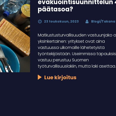
evakuointisuunnittelun 
päätasoa?
23 toukokuun, 2023
Blogi/Takana
Matkustusturvallisuuden vastuunjako 
yksinkertainen: yritykset ovat aina
vastuussa ulkomaille lähetetyistä
työntekijöistään. Useimmissa tapauksi
vastuu perustuu Suomen
työturvallisuuslakiin, mutta laki asettaa
Lue kirjoitus