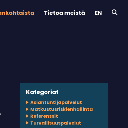
ankohtaista
Tietoa meistä
EN
Kategoriat
Asiantuntijapalvelut
Matkustusriskienhallinta
–
Referenssit
Turvallisuuspalvelut