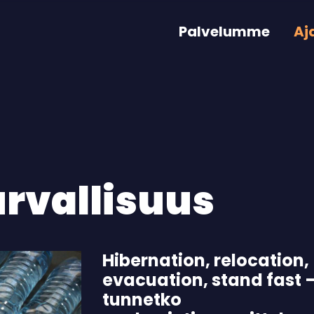
Palvelumme
Aj
rvallisuus
Hibernation, relocation,
evacuation, stand fast 
tunnetko