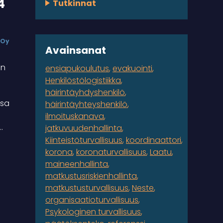
4
Tutkinnat
 Oy
Avainsanat
on
ensiapukoulutus
evakuointi
Henkilöstölogistiikka
häirintäyhdyshenkilö
ssa
häirintäyhteyshenkilö
ilmoituskanava
…
jatkuvuudenhallinta
Kiinteistöturvallisuus
koordinaattori
korona
koronaturvallisuus
Laatu
maineenhallinta
matkustusriskienhallinta
matkustusturvallisuus
Neste
organisaatioturvallisuus
Psykologinen turvallisuus