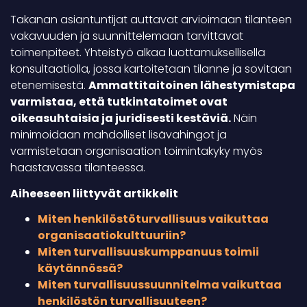
Takanan asiantuntijat auttavat arvioimaan tilanteen
vakavuuden ja suunnittelemaan tarvittavat
toimenpiteet. Yhteistyö alkaa luottamuksellisella
konsultaatiolla, jossa kartoitetaan tilanne ja sovitaan
etenemisestä.
Ammattitaitoinen lähestymistapa
varmistaa, että tutkintatoimet ovat
oikeasuhtaisia ja juridisesti kestäviä.
Näin
minimoidaan mahdolliset lisävahingot ja
varmistetaan organisaation toimintakyky myös
haastavassa tilanteessa.
Aiheeseen liittyvät artikkelit
Miten henkilöstöturvallisuus vaikuttaa
organisaatiokulttuuriin?
Miten turvallisuuskumppanuus toimii
käytännössä?
Miten turvallisuussuunnitelma vaikuttaa
henkilöstön turvallisuuteen?