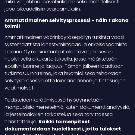
mikä voi johtaa lisävahinkoihin sekä mahdollisesti
jopa oikeudellisiin seuraamuksiin.
Ammattimainen selvitysprosessi – näin Takana
toimii
Ammattimainen väärinkäytösepäilyn tutkinta vaatii
systemaattista lähestymistapaa ja erikoisosaamista.
Takana Oy:n asiantuntijat aloittavat prosessin
huolellisella alkukartoituksella, jossa määritetään
epäilyn luonne ja laajuus. Tämän jälkeen laaditaan
tutkintasuunnitelma, joka huomioi sekä tehokkaan
selvitysprosessin että lainsäädännön ja tietosuojan
vaatimukset.
Todisteiden keräämisessä hyödynnetään
monipuolisia menetelmiä, kuten dokumenttianalyysiä,
järjestelmälokien tarkastelua sekä tarvittaessa
haastatteluja.
Kaikki toimenpiteet
dokumentoidaan huolellisesti, jotta tulokset