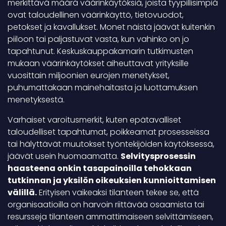
merkittävä määrä väärinkäytöksiä, joista tyypillisimpiä
ovat taloudellinen väärinkäyttö, tietovuodot,
petokset ja kavallukset. Monet näistä jäävät kuitenkin
piiloon tai paljastuvat vasta, kun vahinko on jo
tapahtunut. Keskuskauppakamarin tutkimusten
mukaan väärinkäytökset aiheuttavat yrityksille
vuosittain miljoonien eurojen menetykset,
puhumattakaan mainehaitasta ja luottamuksen
menetyksestä.
Varhaiset varoitusmerkit, kuten epätavalliset
taloudelliset tapahtumat, poikkeamat prosesseissa
tai hälyttävät muutokset työntekijöiden käytöksessä,
jäävät usein huomaamatta.
Selvitysprosessin
haasteena onkin tasapainoilla tehokkaan
tutkinnan ja yksilön oikeuksien kunnioittamisen
välillä.
Erityisen vaikeaksi tilanteen tekee se, että
organisaatioilla on harvoin riittävää osaamista tai
resursseja tilanteen ammattimaiseen selvittämiseen,