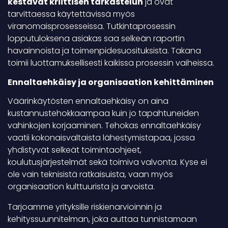
kestävät kriittisen tarkastelun
ja ovat
tarvittaessa käytettävissä myös
viranomaisprosesseissa. Tutkintaprosessin
lopputuloksena asiakas saa selkeän raportin
havainnoista ja toimenpidesuosituksista. Takana
toimii luottamuksellisesti kaikissa prosessin vaiheissa.
Ennaltaehkäisy ja organisaation kehittäminen
Väärinkäytösten ennaltaehkäisy on aina
kustannustehokkaampaa kuin jo tapahtuneiden
vahinkojen korjaaminen. Tehokas ennaltaehkäisy
vaatii kokonaisvaltaista lähestymistapaa, jossa
yhdistyvät selkeät toimintaohjeet,
koulutusjärjestelmät sekä toimiva valvonta. Kyse ei
ole vain teknisistä ratkaisuista, vaan myös
organisaation kulttuurista ja arvoista.
Tarjoamme yrityksille riskienarvioinnin ja
kehityssuunnitelman, joka auttaa tunnistamaan