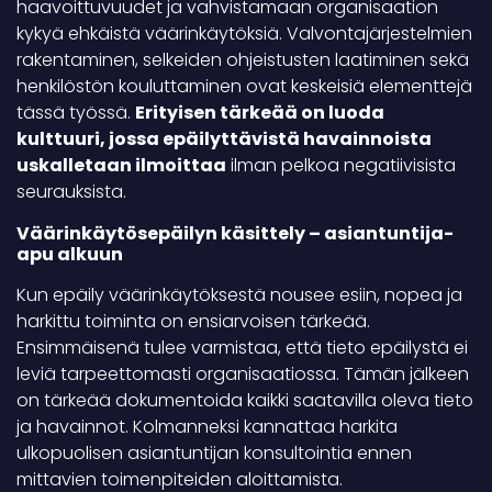
haavoittuvuudet ja vahvistamaan organisaation
kykyä ehkäistä väärinkäytöksiä. Valvontajärjestelmien
rakentaminen, selkeiden ohjeistusten laatiminen sekä
henkilöstön kouluttaminen ovat keskeisiä elementtejä
tässä työssä.
Erityisen tärkeää on luoda
kulttuuri, jossa epäilyttävistä havainnoista
uskalletaan ilmoittaa
ilman pelkoa negatiivisista
seurauksista.
Väärinkäytösepäilyn käsittely – asiantuntija-
apu alkuun
Kun epäily väärinkäytöksestä nousee esiin, nopea ja
harkittu toiminta on ensiarvoisen tärkeää.
Ensimmäisenä tulee varmistaa, että tieto epäilystä ei
leviä tarpeettomasti organisaatiossa. Tämän jälkeen
on tärkeää dokumentoida kaikki saatavilla oleva tieto
ja havainnot. Kolmanneksi kannattaa harkita
ulkopuolisen asiantuntijan konsultointia ennen
mittavien toimenpiteiden aloittamista.