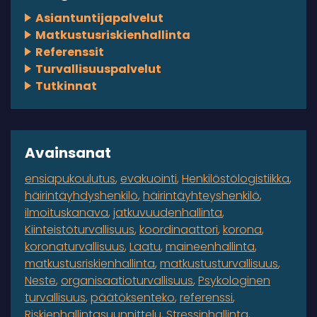
Asiantuntijapalvelut
Matkustusriskienhallinta
Referenssit
Turvallisuuspalvelut
Tutkinnat
Avainsanat
ensiapukoulutus
evakuointi
Henkilöstölogistiikka
häirintäyhdyshenkilö
häirintäyhteyshenkilö
ilmoituskanava
jatkuvuudenhallinta
Kiinteistöturvallisuus
koordinaattori
korona
koronaturvallisuus
Laatu
maineenhallinta
matkustusriskienhallinta
matkustusturvallisuus
Neste
organisaatioturvallisuus
Psykologinen
turvallisuus
päätöksenteko
referenssi
Riskienhallintasuunnittelu
Stressinhallinta