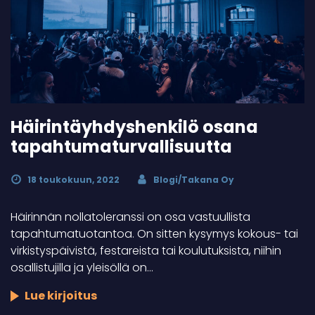
Häirintä­yhdyshenkilö osana
tapahtuma­turvallisuutta
18 toukokuun, 2022
Blogi/Takana Oy
Häirinnän nollatoleranssi on osa vastuullista
tapahtumatuotantoa. On sitten kysymys kokous- tai
virkistyspäivistä, festareista tai koulutuksista, niihin
osallistujilla ja yleisöllä on…
Lue kirjoitus