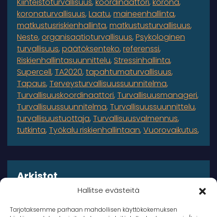
Kiinteistöturvallisuus
koordinaattori
korona
koronaturvallisuus
Laatu
maineenhallinta
matkustusriskienhallinta
matkustusturvallisuus
Neste
organisaatioturvallisuus
Psykologinen
turvallisuus
päätöksenteko
referenssi
Riskienhallintasuunnittelu
Stressinhallinta
Supercell
TA2020
tapahtumaturvallisuus
Tapaus
Terveysturvallisuussuunnitelma
Turvallisuuskoordinaattori
Turvallisuusmanageri
Turvallisuussuunnitelma
Turvallisuussuunnittelu
turvallisuustuottaja
Turvallisuusvalmennus
tutkinta
Työkalu riskienhallintaan
Vuorovaikutus
Arkistot
Hallitse evästeitä
Arkistot
Tarjotaksemme parhaan mahdollisen käyttökokemuksen