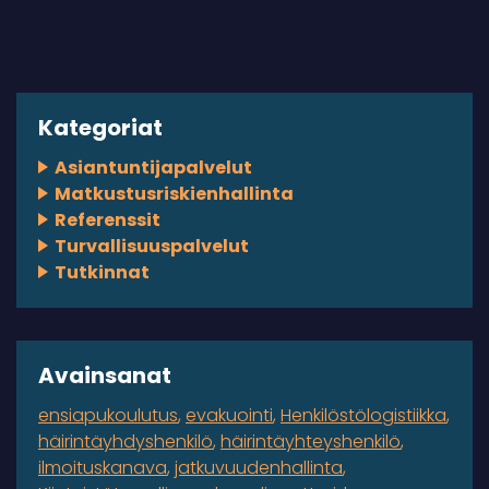
Kategoriat
Asiantuntijapalvelut
Matkustusriskienhallinta
Referenssit
Turvallisuuspalvelut
Tutkinnat
Avainsanat
ensiapukoulutus
evakuointi
Henkilöstölogistiikka
häirintäyhdyshenkilö
häirintäyhteyshenkilö
ilmoituskanava
jatkuvuudenhallinta