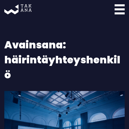
Takana
Avainsana:
häirintäyhteyshenkil
ö