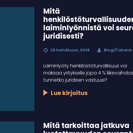
Mitä
henkilöstöturvallisuude
laiminlyönnistä voi seu
juridisesti?
28 heinäkuun, 2026
Blogi/Takana
Laiminlyöty henkilöstöturvallisuus voi
maksaa yritykselle jopa 4 % liikevaihdo
tunnetko juridisen vastuusi?
Lue kirjoitus
Mitä tarkoittaa jatkuva