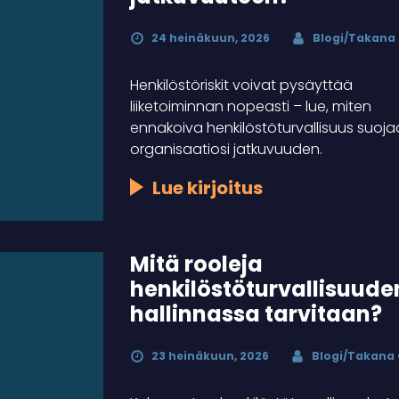
24 heinäkuun, 2026
Blogi/Takana
Henkilöstöriskit voivat pysäyttää
liiketoiminnan nopeasti – lue, miten
ennakoiva henkilöstöturvallisuus suoja
organisaatiosi jatkuvuuden.
Lue kirjoitus
Mitä rooleja
henkilöstöturvallisuude
hallinnassa tarvitaan?
23 heinäkuun, 2026
Blogi/Takana