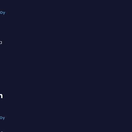
 Oy
a
n
 Oy