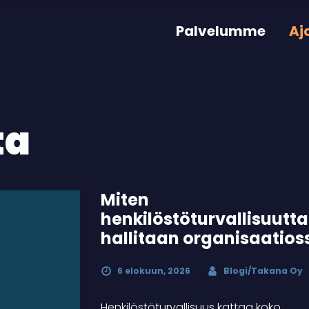
Palvelumme
Aj
ta
Miten
henkilöstöturvallisuutta
hallitaan organisaatios
6 elokuun, 2026
Blogi/Takana Oy
Henkilöstöturvallisuus kattaa koko