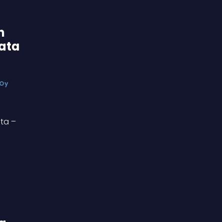
n
rata
 Oy
sta –