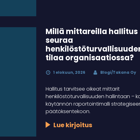
Millä mittareilla hallitus
seuraa
henkilöstöturvallisuude
tilaa organisaatiossa?
1 elokuun, 2026
Blogi/Takana Oy
Hallitus tarvitsee oikeat mittarit
henkilöstöturvallisuuden hallintaan – k
käytännön raportointimalli strategisee
päätöksentekoon.
Lue kirjoitus