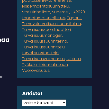
päätöksenteko
referenssi
Riskienhallintasuunnittelu
Stressinhallinta
Supercell
TA2020
tapahtumaturvallisuus
Tapaus
Terveysturvallisuussuunnitelma
Turvallisuuskoordinaattori
Turvallisuusmanageri
 saa
Turvallisuussuunnitelma
Turvallisuussuunnittelu
turvallisuustuottaja
Turvallisuusvalmennus
tutkinta
Työkalu riskienhallintaan
Vuorovaikutus
ee
Arkistot
Arkistot