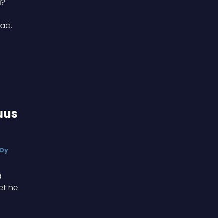
a?
sää.
uus
 Oy
a
et ne