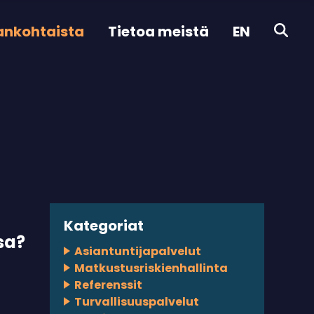
ankohtaista
Tietoa meistä
EN
Kategoriat
sa?
Asiantuntijapalvelut
Matkustusriskienhallinta
Referenssit
Turvallisuuspalvelut