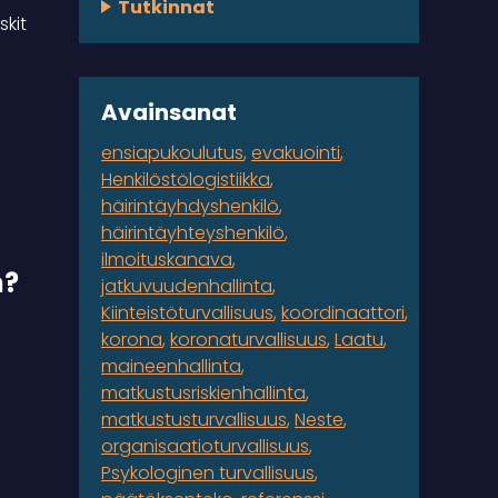
Tutkinnat
skit
Avainsanat
ensiapukoulutus
evakuointi
Henkilöstölogistiikka
häirintäyhdyshenkilö
häirintäyhteyshenkilö
n
ilmoituskanava
n?
jatkuvuudenhallinta
Kiinteistöturvallisuus
koordinaattori
korona
koronaturvallisuus
Laatu
maineenhallinta
matkustusriskienhallinta
matkustusturvallisuus
Neste
organisaatioturvallisuus
Psykologinen turvallisuus