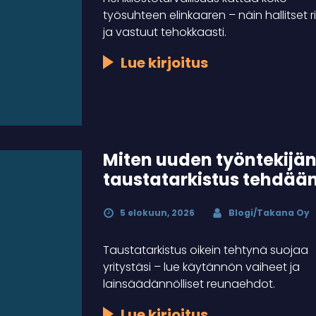
työsuhteen elinkaaren – näin hallitset ri
ja vastuut tehokkaasti.
Lue kirjoitus
Miten uuden työntekijä
taustatarkistus tehdää
5 elokuun, 2026
Blogi/Takana Oy
Taustatarkistus oikein tehtynä suojaa
yritystäsi – lue käytännön vaiheet ja
lainsäädännölliset reunaehdot.
Lue kirjoitus