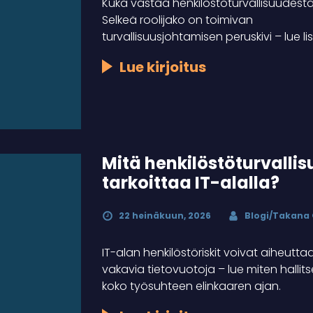
Kuka vastaa henkilöstöturvallisuudest
Selkeä roolijako on toimivan
turvallisuusjohtamisen peruskivi – lue li
Lue kirjoitus
Mitä henkilöstöturvallis
tarkoittaa IT-alalla?
22 heinäkuun, 2026
Blogi/Takana
IT-alan henkilöstöriskit voivat aiheutta
vakavia tietovuotoja – lue miten hallits
koko työsuhteen elinkaaren ajan.