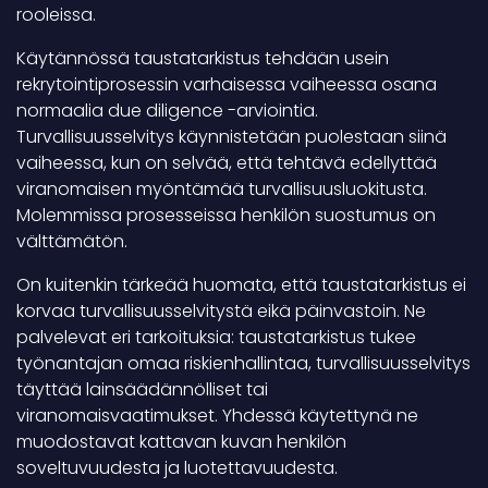
rooleissa.
Käytännössä taustatarkistus tehdään usein
rekrytointiprosessin varhaisessa vaiheessa osana
normaalia due diligence -arviointia.
Turvallisuusselvitys käynnistetään puolestaan siinä
vaiheessa, kun on selvää, että tehtävä edellyttää
viranomaisen myöntämää turvallisuusluokitusta.
Molemmissa prosesseissa henkilön suostumus on
välttämätön.
On kuitenkin tärkeää huomata, että taustatarkistus ei
korvaa turvallisuusselvitystä eikä päinvastoin. Ne
palvelevat eri tarkoituksia: taustatarkistus tukee
työnantajan omaa riskienhallintaa, turvallisuusselvitys
täyttää lainsäädännölliset tai
viranomaisvaatimukset. Yhdessä käytettynä ne
muodostavat kattavan kuvan henkilön
soveltuvuudesta ja luotettavuudesta.