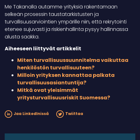
Me Takanalla autamme yrityksiä rakentamaan
selkeän prosessin taustatarkistusten ja
turvallisuusarviointien ympärille niin, että rekrytointi
etenee sujuvasti ja riskienhallinta pysyy hallinnassa
alusta saakka.
Aiheeseen liittyvät artikkelit
Miten turvallisuussuunnitelma vaikuttaa
henkilöstön turvallisuuteen?
Milloin yrityksen kannattaa palkata
turvallisuusasiantuntija?
Mitkä ovat yleisimmät
yritysturvallisuusriskit Suomessa?
Jaa LinkedInissä
Twiittaa