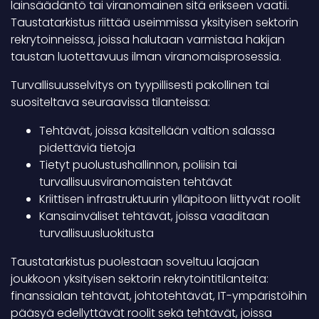
lainsäädäntö tai viranomainen sitä erikseen vaatii.
Taustatarkistus riittää useimmissa yksityisen sektorin
rekrytoinneissa, joissa halutaan varmistaa hakijan
taustan luotettavuus ilman viranomaisprosessia.
Turvallisuusselvitys on tyypillisesti pakollinen tai
suositeltava seuraavissa tilanteissa:
Tehtävät, joissa käsitellään valtion salassa
pidettäviä tietoja
Tietyt puolustushallinnon, poliisin tai
turvallisuusviranomaisten tehtävät
Kriittisen infrastruktuurin ylläpitoon liittyvät roolit
Kansainväliset tehtävät, joissa vaaditaan
turvallisuusluokitusta
Taustatarkistus puolestaan soveltuu laajaan
joukkoon yksityisen sektorin rekrytointitilanteita:
finanssialan tehtävät, johtotehtävät, IT-ympäristöihin
pääsyä edellyttävät roolit sekä tehtävät, joissa