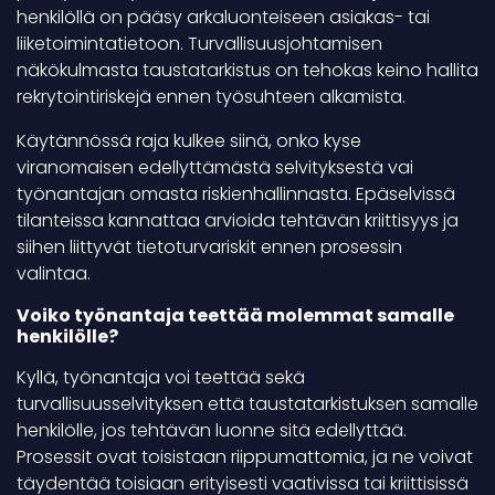
henkilöllä on pääsy arkaluonteiseen asiakas- tai
liiketoimintatietoon. Turvallisuusjohtamisen
näkökulmasta taustatarkistus on tehokas keino hallita
rekrytointiriskejä ennen työsuhteen alkamista.
Käytännössä raja kulkee siinä, onko kyse
viranomaisen edellyttämästä selvityksestä vai
työnantajan omasta riskienhallinnasta. Epäselvissä
tilanteissa kannattaa arvioida tehtävän kriittisyys ja
siihen liittyvät tietoturvariskit ennen prosessin
valintaa.
Voiko työnantaja teettää molemmat samalle
henkilölle?
Kyllä, työnantaja voi teettää sekä
turvallisuusselvityksen että taustatarkistuksen samalle
henkilölle, jos tehtävän luonne sitä edellyttää.
Prosessit ovat toisistaan riippumattomia, ja ne voivat
täydentää toisiaan erityisesti vaativissa tai kriittisissä