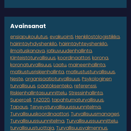
Avainsanat
ensiapukoulutus
evakuointi
Henkilöstölogistiikka
häirintäyhdyshenkilö
häirintäyhteyshenkilö
ilmoituskanava
jatkuvuudenhallinta
Kiinteistöturvallisuus
koordinaattori
korona
koronaturvallisuus
Laatu
maineenhallinta
matkustusriskienhallinta
matkustusturvallisuus
Neste
organisaatioturvallisuus
Psykologinen
turvallisuus
päätöksenteko
referenssi
Riskienhallintasuunnittelu
Stressinhallinta
Supercell
TA2020
tapahtumaturvallisuus
Tapaus
Terveysturvallisuussuunnitelma
Turvallisuuskoordinaattori
Turvallisuusmanageri
Turvallisuussuunnitelma
Turvallisuussuunnittelu
turvallisuustuottaja
Turvallisuusvalmennus