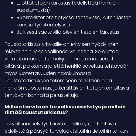
Luottotietojen tarkistus (edellyttää henkilön
suostumusta)
Rikosrekisteriote tietyissä tehtävissä, kuten lasten
kanssa työskentelyssä
Julkisesti saatavilla olevien tietojen tarkistus
Taustatarkistus yrityksille on erityisen hyödyllinen
rekrytoinnin riskienhallinnan välineenä. Se auttaa
varmistamaan, että hakijan ilmoittamat tiedot
pitävät paikkansa ja että henkilö soveltuu tehtävään
myös luotettavuuden näkökulmasta.
Taustatarkistuksen tekemiseen tarvitaan aina
henkilön suostumus, ja kerättävien tietojen on oltava
tehtävän kannalta perusteltuja.
Milloin tarvitaan turvallisuusselvitys ja milloin
riittää taustatarkistus?
Turvallisuusselvitys tarvitaan silloin, kun tehtävä
edellyttää pääsyä turvaluokiteltuihin tietoihin tai kun