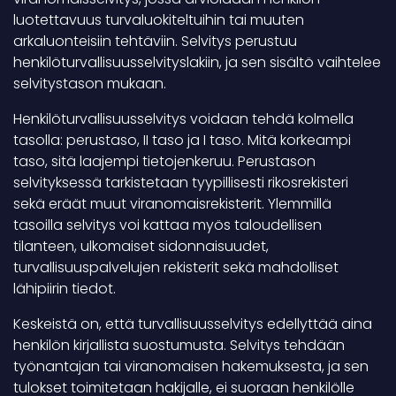
luotettavuus turvaluokiteltuihin tai muuten
arkaluonteisiin tehtäviin. Selvitys perustuu
henkilöturvallisuusselvityslakiin, ja sen sisältö vaihtelee
selvitystason mukaan.
Henkilöturvallisuusselvitys voidaan tehdä kolmella
tasolla: perustaso, II taso ja I taso. Mitä korkeampi
taso, sitä laajempi tietojenkeruu. Perustason
selvityksessä tarkistetaan tyypillisesti rikosrekisteri
sekä eräät muut viranomaisrekisterit. Ylemmillä
tasoilla selvitys voi kattaa myös taloudellisen
tilanteen, ulkomaiset sidonnaisuudet,
turvallisuuspalvelujen rekisterit sekä mahdolliset
lähipiirin tiedot.
Keskeistä on, että turvallisuusselvitys edellyttää aina
henkilön kirjallista suostumusta. Selvitys tehdään
työnantajan tai viranomaisen hakemuksesta, ja sen
tulokset toimitetaan hakijalle, ei suoraan henkilölle