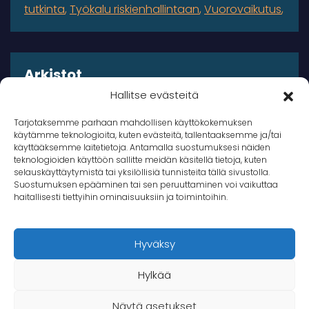
tutkinta
Työkalu riskienhallintaan
Vuorovaikutus
Arkistot
Hallitse evästeitä
Arkistot
Tarjotaksemme parhaan mahdollisen käyttökokemuksen
käytämme teknologioita, kuten evästeitä, tallentaaksemme ja/tai
käyttääksemme laitetietoja. Antamalla suostumuksesi näiden
teknologioiden käyttöön sallitte meidän käsitellä tietoja, kuten
selauskäyttäytymistä tai yksilöllisiä tunnisteita tällä sivustolla.
Suostumuksen epääminen tai sen peruuttaminen voi vaikuttaa
© 2026 Takana Oy
haitallisesti tiettyihin ominaisuuksiin ja toimintoihin.
Takana
Hyväksy
Hylkää
Näytä asetukset