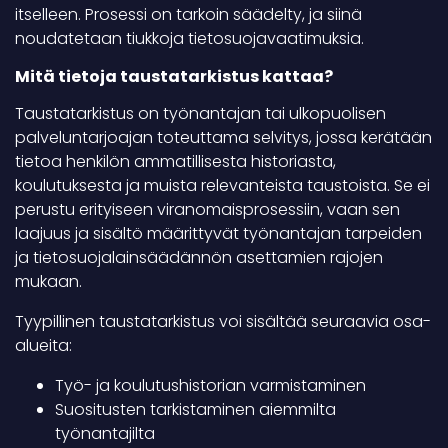
itselleen. Prosessi on tarkoin säädelty, ja siinä
noudatetaan tiukkoja tietosuojavaatimuksia.
Mitä tietoja taustatarkistus kattaa?
Taustatarkistus on työnantajan tai ulkopuolisen
palveluntarjoajan toteuttama selvitys, jossa kerätään
tietoa henkilön ammatillisesta historiasta,
koulutuksesta ja muista relevanteista taustoista. Se ei
perustu erityiseen viranomaisprosessiin, vaan sen
laajuus ja sisältö määrittyvät työnantajan tarpeiden
ja tietosuojalainsäädännön asettamien rajojen
mukaan.
Tyypillinen taustatarkistus voi sisältää seuraavia osa-
alueita:
Työ- ja koulutushistorian varmistaminen
Suositusten tarkistaminen aiemmilta
työnantajilta