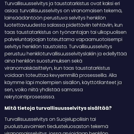
Turvallisuusselvitys ja taustatarkistus ovat kaksi eri
asiaa: turvallisuusselvitys on viranomaisen tekemä,
lainsäädäntöön perustuva selvitys henkilön
luotettavuudesta salassa pidettäviin tehtäviin, kun
taas taustatarkistus on työnantajan tai ulkopuolisen
palveluntarjoajan toteuttama vapaamuotoisempi
selvitys henkilön taustoista. Turvallisuusselvitys
perustuu henkilöturvallisuusselvityslakiin ja edellyttää
aina henkilön suostumuksen sekä
viranomaiskäsittelyn, kun taas taustatarkistus
voidaan toteuttaa kevyemmillä prosesseilla. Alla
käymme läpi molempien sisällön, käyttötilanteet ja
sen, voiko niitä yhdistää samassa
rekrytointiprosessissa.
Mitä tietoja turvallisuusselvitys sisältää?
Turvallisuusselvitys on Suojelupoliisin tai
puolustusvoimien tiedusteluosaston tekemä
viranomaisselvitys, jossa arvioidaan henkilön