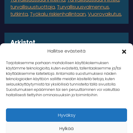
turvallisuustuottaja
Turvallisuusvalmennus
tutkinta
Työkalu riskienhallintaan
Vuorovaikutus
Arkistot
Hallitse evästeitä
Arkistot
Tarjotaksemme parhaan mahdollisen käyttökokemuksen
käytämme teknologioita, kuten evästeitä, tallentaaksemme ja/tai
käyttääksemme laitetietoja. Antamalla suostumuksesi näiden
teknologioiden käyttöön sallitte meidän käsitellä tietoja, kuten
selauskäyttäytymistä tai yksilöllisiä tunnisteita tällä sivustolla.
Suostumuksen epääminen tai sen peruuttaminen voi vaikuttaa
© 2026 Takana Oy
haitallisesti tiettyihin ominaisuuksiin ja toimintoihin.
Takana
Hyväksy
Hylkää