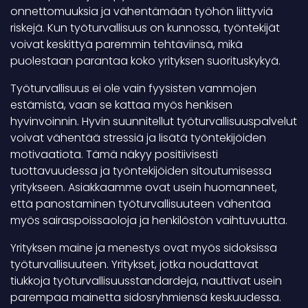
onnettomuuksia ja vähentämään työhön liittyviä
riskejä. Kun työturvallisuus on kunnossa, työntekijät
voivat keskittyä paremmin tehtäviinsä, mikä
puolestaan parantaa koko yrityksen suorituskykyä.
Työturvallisuus ei ole vain fyysisten vammojen
estämistä, vaan se kattaa myös henkisen
hyvinvoinnin. Hyvin suunnitellut työturvallisuuspalvelut
voivat vähentää stressiä ja lisätä työntekijöiden
motivaatiota. Tämä näkyy positiivisesti
tuottavuudessa ja työntekijöiden sitoutumisessa
yritykseen. Asiakkaamme ovat usein huomanneet,
että panostaminen työturvallisuuteen vähentää
myös sairaspoissaoloja ja henkilöstön vaihtuvuutta.
Yrityksen maine ja menestys ovat myös sidoksissa
työturvallisuuteen. Yritykset, jotka noudattavat
tiukkoja työturvallisuusstandardeja, nauttivat usein
parempaa mainetta sidosryhmiensä keskuudessa.