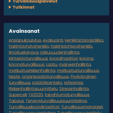
Turvallisuuspalvelut
Tutkinnat
Avainsanat
ensiapukoulutus
evakuointi
Henkilöstölogistiikka
häirintäyhdyshenkilö
häirintäyhteyshenkilö
ilmoituskanava
jatkuvuudenhallinta
Kiinteistöturvallisuus
koordinaattori
korona
koronaturvallisuus
Laatu
maineenhallinta
matkustusriskienhallinta
matkustusturvallisuus
Neste
organisaatioturvallisuus
Psykologinen
turvallisuus
päätöksenteko
referenssi
Riskienhallintasuunnittelu
Stressinhallinta
Supercell
TA2020
tapahtumaturvallisuus
Tapaus
Terveysturvallisuussuunnitelma
Turvallisuuskoordinaattori
Turvallisuusmanageri
Turvallisuussuunnitelma
Turvallisuussuunnittelu