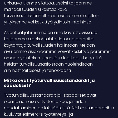
uhkaava tilanne yllättää. Lisäksi tarjoamme
mahdollisuuden ulkoistaa koko
turvallisuusriskienhallintaprosessin meille, jolloin
yrityksenne voi keskittyä ydintoimintoihinsa.
Asiantuntijatiimimme on aina käytettävissä, ja
tarjoamme ajankohtaista tietoa ja parhaita
käytäntöjä turvallisuuden hallintaan. Meidän
avullamme asiakkaamme voivat keskittyä paremmin
omaan ydintekemiseensä ja luottaa siihen, että
heidän turvallisuusasioistaan huolehditaan
ammattitaitoisesti ja tehokkaasti.
Mitkä ovat työturvallisuusstandardit ja
säädökset?
Työturvallisuusstandardit ja -säädökset ovat
olennainen osa yritysten arkea, ja niiden
noudattaminen on lakisääteistä. Näihin standardeihin
kuuluvat esimerkiksi työterveys- ja