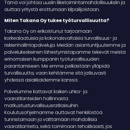
Tämä voi johtaa uusiin liiketoimintamahdollisuuksiin ja
auttaa yritystä erottumaan kilpailijoistaan.
Miten Takana Oy tukee työturvallisuutta?
Takana Oy on erikoistunut tarjoamaan
korkealaatuisia ja kokonaisvaltaisia turvallisuus- ja
riskienhallintapalveluja. Meidän asiantuntijuutemme ja
palvelukeskeinen lähestymistapamme tekevät meistä
erinomaisen kumppanin työturvallisuuden
parantamiseen. Me emme pelkästään ylläpidä
turvallisuutta, vaan kehitämme sitä jatkuvasti
yhdessä asiakkaidemme kanssa.
Palvelumme kattavat kaiken uhka- ja
vaaratilanteiden hallinnasta
matkustusturvallisuusratkaisuihin.
Koulutusohjelmamme auttavat henkilöstöä
tunnistamaan ja välttämään mahdollisia
vaaratilanteita, sekä toimimaan tehokkaasti, jos