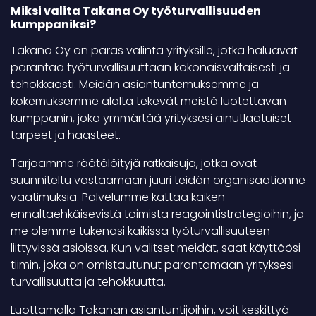
Miksi valita Takana Oy työturvallisuuden
kumppaniksi?
Takana Oy on paras valinta yrityksille, jotka haluavat
parantaa työturvallisuuttaan kokonaisvaltaisesti ja
tehokkaasti. Meidän asiantuntemuksemme ja
kokemuksemme alalta tekevät meistä luotettavan
kumppanin, joka ymmärtää yrityksesi ainutlaatuiset
tarpeet ja haasteet.
Tarjoamme räätälöityjä ratkaisuja, jotka ovat
suunniteltu vastaamaan juuri teidän organisaationne
vaatimuksia. Palvelumme kattaa kaiken
ennaltaehkäisevistä toimista reagointistrategioihin, ja
me olemme tukenasi kaikissa työturvallisuuteen
liittyvissä asioissa. Kun valitset meidät, saat käyttöösi
tiimin, joka on omistautunut parantamaan yrityksesi
turvallisuutta ja tehokkuutta.
Luottamalla Takanan asiantuntijoihin, voit keskittyä