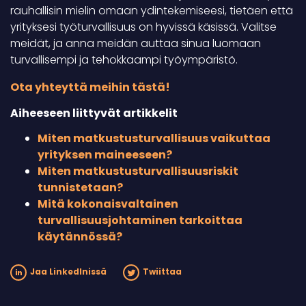
rauhallisin mielin omaan ydintekemiseesi, tietäen että
yrityksesi työturvallisuus on hyvissä käsissä. Valitse
meidät, ja anna meidän auttaa sinua luomaan
turvallisempi ja tehokkaampi työympäristö.
Ota yhteyttä meihin tästä!
Aiheeseen liittyvät artikkelit
Miten matkustusturvallisuus vaikuttaa
yrityksen maineeseen?
Miten matkustusturvallisuusriskit
tunnistetaan?
Mitä kokonaisvaltainen
turvallisuusjohtaminen tarkoittaa
käytännössä?
Jaa LinkedInissä
Twiittaa