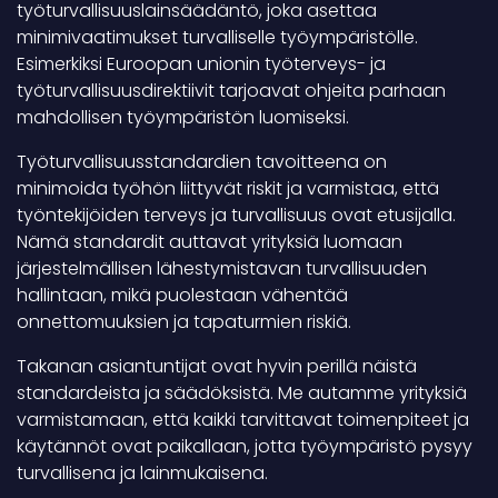
työturvallisuuslainsäädäntö, joka asettaa
minimivaatimukset turvalliselle työympäristölle.
Esimerkiksi Euroopan unionin työterveys- ja
työturvallisuusdirektiivit tarjoavat ohjeita parhaan
mahdollisen työympäristön luomiseksi.
Työturvallisuusstandardien tavoitteena on
minimoida työhön liittyvät riskit ja varmistaa, että
työntekijöiden terveys ja turvallisuus ovat etusijalla.
Nämä standardit auttavat yrityksiä luomaan
järjestelmällisen lähestymistavan turvallisuuden
hallintaan, mikä puolestaan vähentää
onnettomuuksien ja tapaturmien riskiä.
Takanan asiantuntijat ovat hyvin perillä näistä
standardeista ja säädöksistä. Me autamme yrityksiä
varmistamaan, että kaikki tarvittavat toimenpiteet ja
käytännöt ovat paikallaan, jotta työympäristö pysyy
turvallisena ja lainmukaisena.