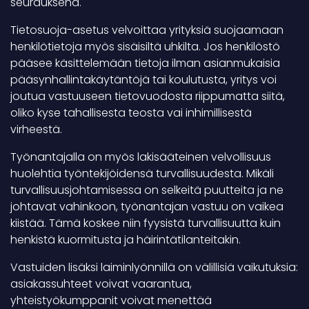
seurauksena.
Tietosuoja-asetus velvoittaa yrityksiä suojaamaan
henkilötietoja myös sisäisiltä uhkilta. Jos henkilöstö
pääsee käsittelemään tietoja ilman asianmukaisia
pääsynhallintakäytäntöjä tai koulutusta, yritys voi
joutua vastuuseen tietovuodosta riippumatta siitä,
oliko kyse tahallisesta teosta vai inhimillisestä
virheestä.
Työnantajalla on myös lakisääteinen velvollisuus
huolehtia työntekijöidensä turvallisuudesta. Mikäli
turvallisuusjohtamisessa on selkeitä puutteita ja ne
johtavat vahinkoon, työnantajan vastuu on vaikea
kiistää. Tämä koskee niin fyysistä turvallisuutta kuin
henkistä kuormitusta ja häirintätilanteitakin.
Vastuiden lisäksi laiminlyönnillä on välillisiä vaikutuksia:
asiakassuhteet voivat vaarantua,
yhteistyökumppanit voivat menettää