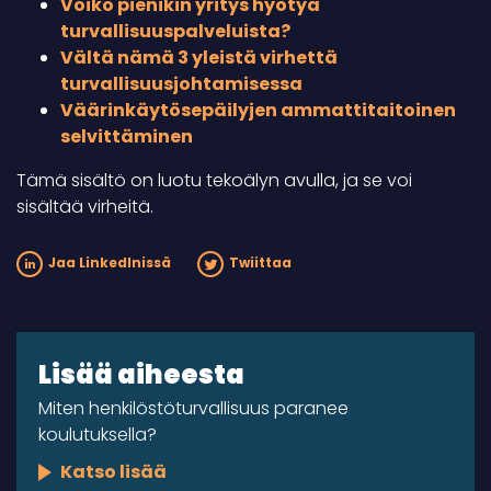
Voiko pienikin yritys hyötyä
turvallisuuspalveluista?
Vältä nämä 3 yleistä virhettä
turvallisuusjohtamisessa
Väärinkäytösepäilyjen ammattitaitoinen
selvittäminen
Tämä sisältö on luotu tekoälyn avulla, ja se voi
sisältää virheitä.
Jaa LinkedInissä
Twiittaa
Lisää aiheesta
Miten henkilöstöturvallisuus paranee
koulutuksella?
Katso lisää