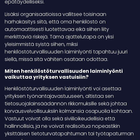
epätäydelliseksi.
Lisäksi organisaatioissa vallitsee toisinaan
harhakäsitys siitä, että oma henkilöstö on
automaattisesti luotettavaa eikä siihen liity
merkittäviä riskejä. Tämä ajattelutapa on yksi
yleisimmistä syistä siihen, miksi
henkilöstöturvallisuuden laiminlyönti tapahtuu juuri
siellä, missä sitä vähiten osataan odottaa.
Miten henkilöstöturvallisuuden laiminlyönti
vaikuttaa yrityksen vastuisiin?
Henkilöstöturvallisuuden laiminlyönti voi asettaa
yrityksen työnantajavastuuseen, altistaa sen
tietosuojalainsäädännön rikkomuksille sekä johtaa
korvausvelvollisuuksiin kolmansia osapuolia kohtaan.
Vastuut voivat olla sekä siviilioikeudellisia että
hallinnollisia, ja ne voivat realisoitua nopeastikin
yksittäisen tietoturvatapahtuman tai työtapaturman