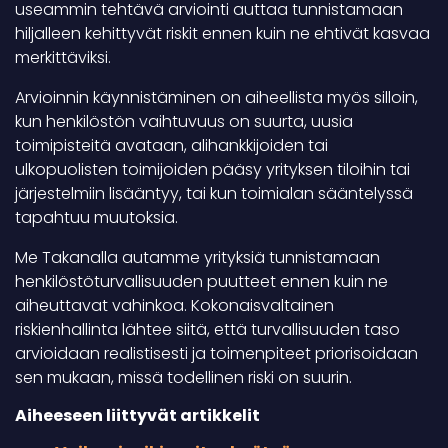
useammin tehtävä arviointi auttaa tunnistamaan
hiljalleen kehittyvät riskit ennen kuin ne ehtivät kasvaa
merkittäviksi.
Arvioinnin käynnistäminen on aiheellista myös silloin,
kun henkilöstön vaihtuvuus on suurta, uusia
toimipisteitä avataan, alihankkijoiden tai
ulkopuolisten toimijoiden pääsy yrityksen tiloihin tai
järjestelmiin lisääntyy, tai kun toimialan sääntelyssä
tapahtuu muutoksia.
Me Takanalla autamme yrityksiä tunnistamaan
henkilöstöturvallisuuden puutteet ennen kuin ne
aiheuttavat vahinkoa. Kokonaisvaltainen
riskienhallinta lähtee siitä, että turvallisuuden taso
arvioidaan realistisesti ja toimenpiteet priorisoidaan
sen mukaan, missä todellinen riski on suurin.
Aiheeseen liittyvät artikkelit