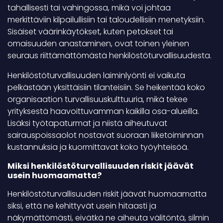
tahallisesti tai vahingossa, mikä voi johtaa
merkittäviin kilpailullisiin tai taloudellisiin menetyksiin.
Sisäiset väärinkäytökset, kuten petokset tai
omaisuuden anastaminen, ovat toinen yleinen
seuraus riittämättömästä henkilöstöturvallisuudesta.
Henkilöstöturvallisuuden laiminlyönti ei vaikuta
pelkästään yksittäisiin tilanteisiin. Se heikentää koko
organisaation turvallisuuskulttuuria, mikä tekee
yrityksestä haavoittuvamman kaikilla osa-alueilla.
Lisäksi työtapaturmat ja niistä aiheutuvat
sairauspoissaolot nostavat suoraan liiketoiminnan
kustannuksia ja kuormittavat koko työyhteisöä.
Miksi henkilöstöturvallisuuden riskit jäävät
usein huomaamatta?
Henkilöstöturvallisuuden riskit jäävät huomaamatta
siksi, että ne kehittyvät usein hitaasti ja
näkymättömästi, eivätkä ne aiheuta välitöntä, silmin