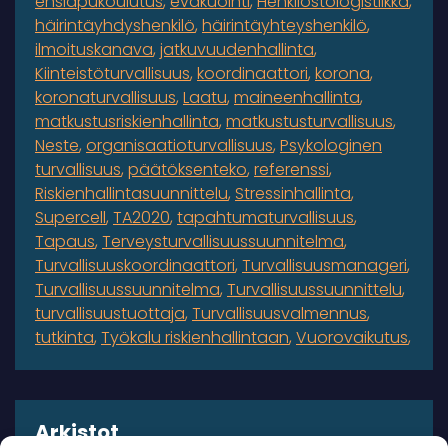
ensiapukoulutus
evakuointi
Henkilöstölogistiikka
häirintäyhdyshenkilö
häirintäyhteyshenkilö
ilmoituskanava
jatkuvuudenhallinta
Kiinteistöturvallisuus
koordinaattori
korona
koronaturvallisuus
Laatu
maineenhallinta
matkustusriskienhallinta
matkustusturvallisuus
Neste
organisaatioturvallisuus
Psykologinen
turvallisuus
päätöksenteko
referenssi
Riskienhallintasuunnittelu
Stressinhallinta
Supercell
TA2020
tapahtumaturvallisuus
Tapaus
Terveysturvallisuussuunnitelma
Turvallisuuskoordinaattori
Turvallisuusmanageri
Turvallisuussuunnitelma
Turvallisuussuunnittelu
turvallisuustuottaja
Turvallisuusvalmennus
tutkinta
Työkalu riskienhallintaan
Vuorovaikutus
Arkistot