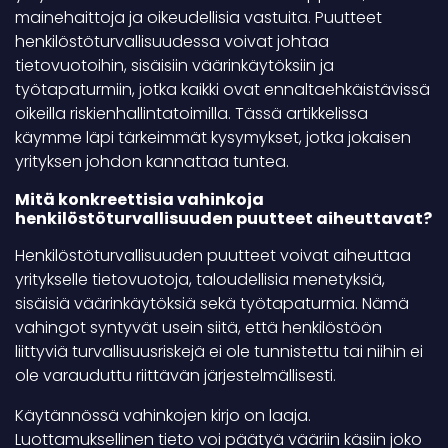
mainehaittoja ja oikeudellisia vastuita. Puutteet
henkilöstöturvallisuudessa voivat johtaa
tietovuotoihin, sisäisiin väärinkäytöksiin ja
työtapaturmiin, jotka kaikki ovat ennaltaehkäistävissä
oikeilla riskienhallintatoimilla. Tässä artikkelissa
käymme läpi tärkeimmät kysymykset, jotka jokaisen
yrityksen johdon kannattaa tuntea.
Mitä konkreettisia vahinkoja
henkilöstöturvallisuuden puutteet aiheuttavat?
Henkilöstöturvallisuuden puutteet voivat aiheuttaa
yritykselle tietovuotoja, taloudellisia menetyksiä,
sisäisiä väärinkäytöksiä sekä työtapaturmia. Nämä
vahingot syntyvät usein siitä, että henkilöstöön
liittyviä turvallisuusriskejä ei ole tunnistettu tai niihin ei
ole varauduttu riittävän järjestelmällisesti.
Käytännössä vahinkojen kirjo on laaja.
Luottamuksellinen tieto voi päätyä vääriin käsiin joko