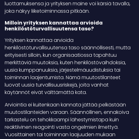
luottamuksensa ja yrityksen maine voi kärsiä tavalla,
joka näkyy liiketoiminnassa pitkään.
Milloin yrityksen kannattaa arvioida
henkilöstöturvallisuutensa taso?
Yrityksen kannattaa arvioida
henkilöstöturvallisuutensa taso säännöllisesti, mutta
erityisesti silloin, kun organisaatiossa tapahtuu
merkittäviä muutoksia, kuten henkilöstövaihdoksia,
uusia kumppanuuksia, järjestelmäuudistuksia tai
toiminnan laajentumista. Nämä muutostilanteet
luovat uusia turvallisuusriskejä, joita vanhat
käytännöt eivät välttämättä kata.
Arviointia ei kuitenkaan kannata jättää pelkästään
muutostilanteiden varaan. Säännöllinen, ennakoiva
tarkastelu on tehokkaampi lähestymistapa kuin
reaktiivinen reagointi vasta ongelmien ilmettyä.
Vuosittainen tai toiminnan laajuuden mukaan