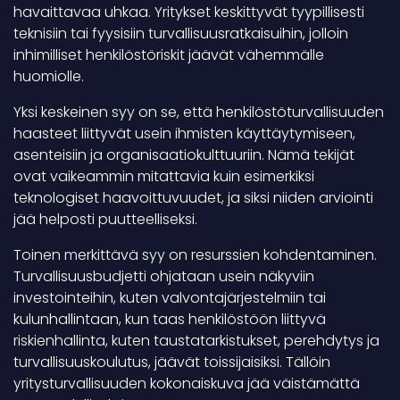
havaittavaa uhkaa. Yritykset keskittyvät tyypillisesti
teknisiin tai fyysisiin turvallisuusratkaisuihin, jolloin
inhimilliset henkilöstöriskit jäävät vähemmälle
huomiolle.
Yksi keskeinen syy on se, että henkilöstöturvallisuuden
haasteet liittyvät usein ihmisten käyttäytymiseen,
asenteisiin ja organisaatiokulttuuriin. Nämä tekijät
ovat vaikeammin mitattavia kuin esimerkiksi
teknologiset haavoittuvuudet, ja siksi niiden arviointi
jää helposti puutteelliseksi.
Toinen merkittävä syy on resurssien kohdentaminen.
Turvallisuusbudjetti ohjataan usein näkyviin
investointeihin, kuten valvontajärjestelmiin tai
kulunhallintaan, kun taas henkilöstöön liittyvä
riskienhallinta, kuten taustatarkistukset, perehdytys ja
turvallisuuskoulutus, jäävät toissijaisiksi. Tällöin
yritysturvallisuuden kokonaiskuva jää väistämättä