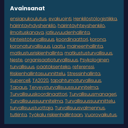
Avainsanat
ensiapukoulutus
evakuointi
Henkilöstölogistiikka
häirintäyhdyshenkilö
häirintäyhteyshenkilö
ilmoituskanava
jatkuvuudenhallinta
Kiinteistöturvallisuus
koordinaattori
korona
koronaturvallisuus
Laatu
maineenhallinta
matkustusriskienhallinta
matkustusturvallisuus
Neste
organisaatioturvallisuus
Psykologinen
turvallisuus
päätöksenteko
referenssi
Riskienhallintasuunnittelu
Stressinhallinta
Supercell
TA2020
tapahtumaturvallisuus
Tapaus
Terveysturvallisuussuunnitelma
Turvallisuuskoordinaattori
Turvallisuusmanageri
Turvallisuussuunnitelma
Turvallisuussuunnittelu
turvallisuustuottaja
Turvallisuusvalmennus
tutkinta
Työkalu riskienhallintaan
Vuorovaikutus