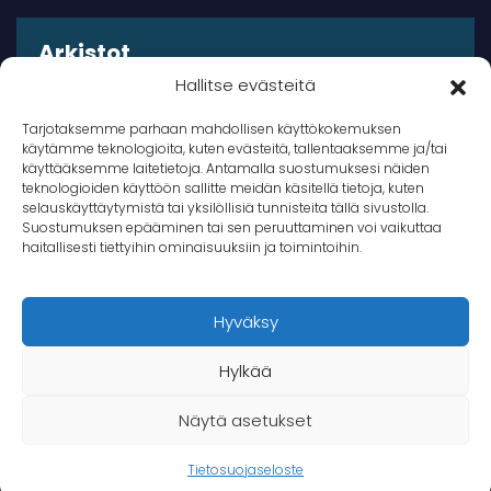
Arkistot
Hallitse evästeitä
Arkistot
Tarjotaksemme parhaan mahdollisen käyttökokemuksen
käytämme teknologioita, kuten evästeitä, tallentaaksemme ja/tai
käyttääksemme laitetietoja. Antamalla suostumuksesi näiden
teknologioiden käyttöön sallitte meidän käsitellä tietoja, kuten
selauskäyttäytymistä tai yksilöllisiä tunnisteita tällä sivustolla.
Suostumuksen epääminen tai sen peruuttaminen voi vaikuttaa
© 2026 Takana Oy
haitallisesti tiettyihin ominaisuuksiin ja toimintoihin.
Takana
Hyväksy
Hylkää
Näytä asetukset
Tietosuojaseloste