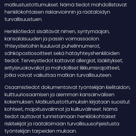
matkustustottumukset. Nämä tiedot mahdollistavat
henkilökohtaisen riskiarvioinnin ja räätälöidyn
turvallisuustuen.
Henkilötiedot sisältävät nimen, syntymäajan,
kansalaisuuden ja passin voimassaolon.
Yhteystietoihin kuuluvat puhelinnumerot,
sähköpostiosoitteet sekä hätäyhteyshenkilöiden
tiedot. Terveystiedot kattavat allergiat, lääkitykset,
erityisruokavaliot ja mahdolliset liikkumisrajoitteet,
jotka voivat vaikuttaa matkan turvallisuuteen.
Osaamistiedot dokumentoivat työntekijän kielitaidon,
kulttuuriosaamisen ja aiemman kansainvälisen
kokemuksen. Matkustustottumuksiin kirjataan suositut
kohteet, majoitusvalinnat ja kulkuvälineet. Nämä
tiedot auttavat tunnistamaan henkilökohtaiset
riskitekijät ja räätälöimään turvallisuusohjeistusta
työntekijän tarpeiden mukaan.