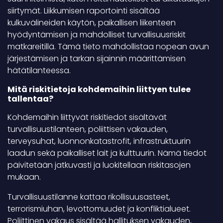
siirtymät. Liikkumisen raportointi sisältää
kulkuvälineiden käytön, paikallisen liikenteen
hyödyntämisen ja mahdolliset turvallisuusriskit
matkareitillä. Tämä tieto mahdollistaa nopean avun
järjestämisen ja tarkan sijainnin määrittämisen
hätätilanteessa.
Mitä riskitietoja kohdemaihin liittyen tulee
tallentaa?
Kohdemaihin liittyvät riskitiedot sisältävät
turvallisuustilanteen, poliittisen vakauden,
terveysuhat, luonnonkatastrofit, infrastruktuurin
laadun sekä paikalliset lait ja kulttuurin. Nämä tiedot
päivitetään jatkuvasti ja luokitellaan riskitasojen
mukaan.
Turvallisuustilanne kattaa rikollisuusasteet,
terrorismiuhan, levottomuudet ja konfliktialueet.
Poliittinen vakaus sisältää hallituksen vakauden,