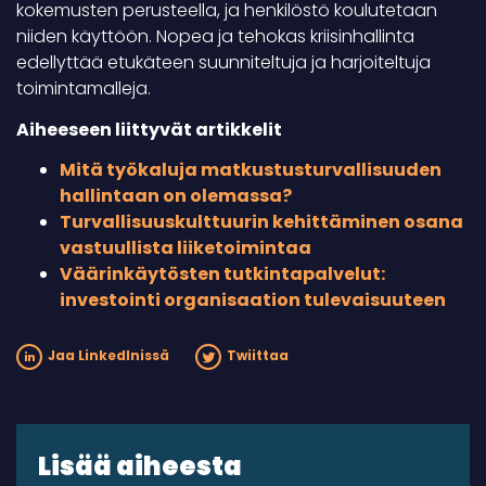
kokemusten perusteella, ja henkilöstö koulutetaan
niiden käyttöön. Nopea ja tehokas kriisinhallinta
edellyttää etukäteen suunniteltuja ja harjoiteltuja
toimintamalleja.
Aiheeseen liittyvät artikkelit
Mitä työkaluja matkustusturvallisuuden
hallintaan on olemassa?
Turvallisuuskulttuurin kehittäminen osana
vastuullista liiketoimintaa
Väärinkäytösten tutkintapalvelut:
investointi organisaation tulevaisuuteen
Jaa LinkedInissä
Twiittaa
Lisää aiheesta