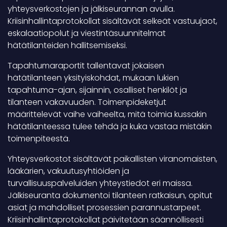
yhteysverkostojen ja jälkiseurannan avulla.
Kriisinhallintaprotokollat sisältävät selkeät vastuujaot,
eskalaatiopolut ja viestintäsuunnitelmat
hätätilanteiden hallitsemiseksi.
Tapahtumaraportit tallentavat jokaisen
hätätilanteen yksityiskohdat, mukaan lukien
tapahtuma-ajan, sijainnin, osalliset henkilöt ja
tilanteen vakavuuden. Toimenpideketjut
määrittelevät vaihe vaiheelta, mitä toimia kussakin
hätätilanteessa tulee tehdä ja kuka vastaa mistäkin
toimenpiteestä.
Yhteysverkostot sisältävät paikallisten viranomaisten,
lääkärien, vakuutusyhtiöiden ja
turvallisuuspalveluiden yhteystiedot eri maissa.
Jälkiseuranta dokumentoi tilanteen ratkaisun, opitut
asiat ja mahdolliset prosessien parannustarpeet.
Kriisinhallintaprotokollat päivitetään säännöllisesti