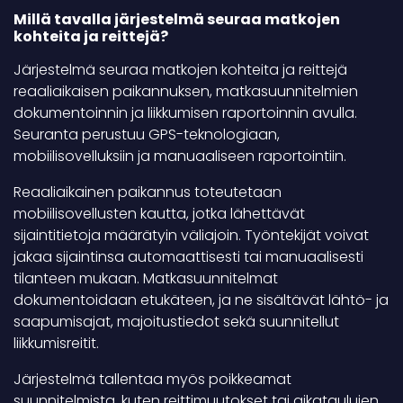
Millä tavalla järjestelmä seuraa matkojen
kohteita ja reittejä?
Järjestelmä seuraa matkojen kohteita ja reittejä
reaaliaikaisen paikannuksen, matkasuunnitelmien
dokumentoinnin ja liikkumisen raportoinnin avulla.
Seuranta perustuu GPS-teknologiaan,
mobiilisovelluksiin ja manuaaliseen raportointiin.
Reaaliaikainen paikannus toteutetaan
mobiilisovellusten kautta, jotka lähettävät
sijaintitietoja määrätyin väliajoin. Työntekijät voivat
jakaa sijaintinsa automaattisesti tai manuaalisesti
tilanteen mukaan. Matkasuunnitelmat
dokumentoidaan etukäteen, ja ne sisältävät lähtö- ja
saapumisajat, majoitustiedot sekä suunnitellut
liikkumisreitit.
Järjestelmä tallentaa myös poikkeamat
suunnitelmista, kuten reittimuutokset tai aikataulujen