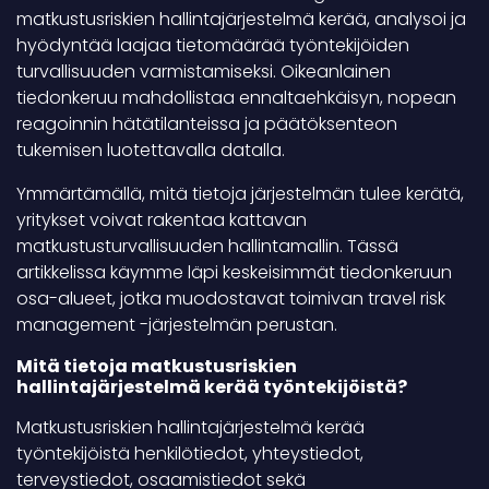
matkustusriskien hallintajärjestelmä kerää, analysoi ja
hyödyntää laajaa tietomäärää työntekijöiden
turvallisuuden varmistamiseksi. Oikeanlainen
tiedonkeruu mahdollistaa ennaltaehkäisyn, nopean
reagoinnin hätätilanteissa ja päätöksenteon
tukemisen luotettavalla datalla.
Ymmärtämällä, mitä tietoja järjestelmän tulee kerätä,
yritykset voivat rakentaa kattavan
matkustusturvallisuuden hallintamallin. Tässä
artikkelissa käymme läpi keskeisimmät tiedonkeruun
osa-alueet, jotka muodostavat toimivan travel risk
management -järjestelmän perustan.
Mitä tietoja matkustusriskien
hallintajärjestelmä kerää työntekijöistä?
Matkustusriskien hallintajärjestelmä kerää
työntekijöistä henkilötiedot, yhteystiedot,
terveystiedot, osaamistiedot sekä