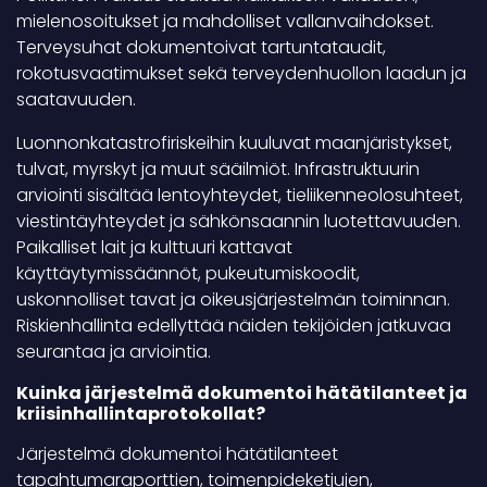
mielenosoitukset ja mahdolliset vallanvaihdokset.
Terveysuhat dokumentoivat tartuntataudit,
rokotusvaatimukset sekä terveydenhuollon laadun ja
saatavuuden.
Luonnonkatastrofiriskeihin kuuluvat maanjäristykset,
tulvat, myrskyt ja muut sääilmiöt. Infrastruktuurin
arviointi sisältää lentoyhteydet, tieliikenneolosuhteet,
viestintäyhteydet ja sähkönsaannin luotettavuuden.
Paikalliset lait ja kulttuuri kattavat
käyttäytymissäännöt, pukeutumiskoodit,
uskonnolliset tavat ja oikeusjärjestelmän toiminnan.
Riskienhallinta edellyttää näiden tekijöiden jatkuvaa
seurantaa ja arviointia.
Kuinka järjestelmä dokumentoi hätätilanteet ja
kriisinhallintaprotokollat?
Järjestelmä dokumentoi hätätilanteet
tapahtumaraporttien, toimenpideketjujen,