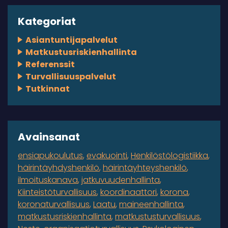
Kategoriat
Asiantuntijapalvelut
Matkustusriskienhallinta
Referenssit
Turvallisuuspalvelut
Tutkinnat
Avainsanat
ensiapukoulutus
evakuointi
Henkilöstölogistiikka
häirintäyhdyshenkilö
häirintäyhteyshenkilö
ilmoituskanava
jatkuvuudenhallinta
Kiinteistöturvallisuus
koordinaattori
korona
koronaturvallisuus
Laatu
maineenhallinta
matkustusriskienhallinta
matkustusturvallisuus