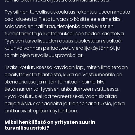
Tyypillinen turvallisuuskoulutus rakentuu useammasta
osa-alueesta. Tietoturvaosio käsittelee esimerkiksi
salasanojen hallintaa, tietojenkalasteluviestien
tunnistamista ja luottamuksellisen tiedon käsittelyä.
Fyysisen turvallisuuden osuus puolestaan sisältää
kulunvalvonnan periaatteet, vierailijakäytännöt ja
toimitilojen turvallisuusprotokollat.
Lisäksi koulutuksessa käydään läpi, miten ilmoitetaan
epäilyttävistä tilanteista, kuka on vastuuhenkilö eri
skenaarioissa ja miten toimitaan esimerkiksi
tietomurron tai fyysisen uhkatilanteen sattuessa.
Hyvä koulutus ei jää teoreettiseksi, vaan sisältää
harjoituksia, skenaarioita ja tilanneharjoituksia, jotka
ankkuroivat opitun käytäntöön.
Miksi henkilöstö on yritysten suurin
turvallisuusriski?