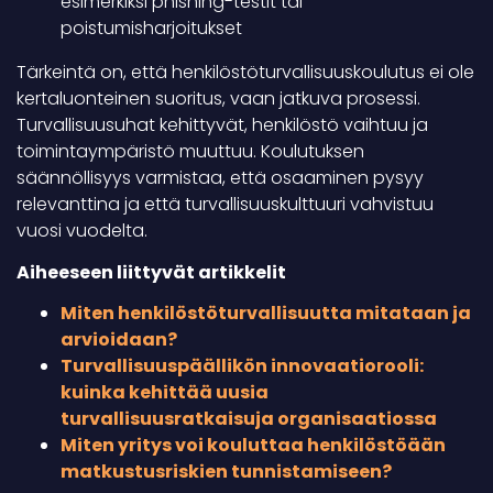
esimerkiksi phishing-testit tai
poistumisharjoitukset
Tärkeintä on, että henkilöstöturvallisuuskoulutus ei ole
kertaluonteinen suoritus, vaan jatkuva prosessi.
Turvallisuusuhat kehittyvät, henkilöstö vaihtuu ja
toimintaympäristö muuttuu. Koulutuksen
säännöllisyys varmistaa, että osaaminen pysyy
relevanttina ja että turvallisuuskulttuuri vahvistuu
vuosi vuodelta.
Aiheeseen liittyvät artikkelit
Miten henkilöstöturvallisuutta mitataan ja
arvioidaan?
Turvallisuuspäällikön innovaatiorooli:
kuinka kehittää uusia
turvallisuusratkaisuja organisaatiossa
Miten yritys voi kouluttaa henkilöstöään
matkustusriskien tunnistamiseen?