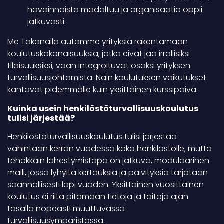
havainnoista madaltuu ja organisaatio oppii
jatkuvasti.
Me Takanalla autamme yrityksiä rakentamaan
koulutuskokonaisuuksia, jotka eivät jää irrallisiksi
tilaisuuksiksi, vaan integroituvat osaksi yrityksen
turvallisuusjohtamista. Näin koulutuksen vaikutukset
kantavat pidemmälle kuin yksittäinen kurssipäivä.
Kuinka usein henkilöstöturvallisuuskoulutus
tulisi järjestää?
Henkilöstöturvallisuuskoulutus tulisi järjestää
vähintään kerran vuodessa koko henkilöstölle, mutta
tehokkain lähestymistapa on jatkuva, modulaarinen
malli, jossa lyhyitä kertauksia ja päivityksiä tarjotaan
säännöllisesti läpi vuoden. Yksittäinen vuosittainen
koulutus ei riitä pitämään tietoja ja taitoja ajan
tasalla nopeasti muuttuvassa
turvallisuusympäristössä.