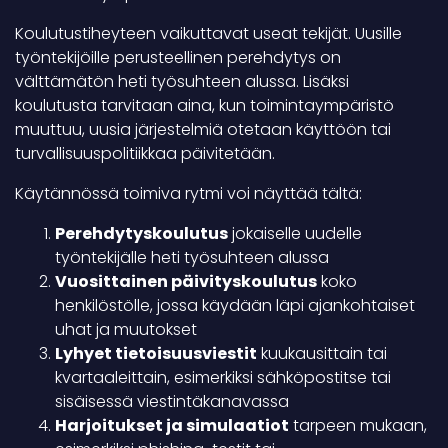
Koulutustiheyteen vaikuttavat useat tekijät. Uusille
työntekijöille perusteellinen perehdytys on
välttämätön heti työsuhteen alussa. Lisäksi
koulutusta tarvitaan aina, kun toimintaympäristö
muuttuu, uusia järjestelmiä otetaan käyttöön tai
turvallisuuspolitiikkaa päivitetään.
Käytännössä toimiva rytmi voi näyttää tältä:
Perehdytyskoulutus
jokaiselle uudelle
työntekijälle heti työsuhteen alussa
Vuosittainen päivityskoulutus
koko
henkilöstölle, jossa käydään läpi ajankohtaiset
uhat ja muutokset
Lyhyet tietoisuusviestit
kuukausittain tai
kvartaaleittain, esimerkiksi sähköpostitse tai
sisäisessä viestintäkanavassa
Harjoitukset ja simulaatiot
tarpeen mukaan,