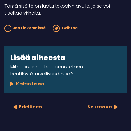
Tämä sisältö on luotu tekoälyn avulla, ja se voi
sisältää virheitä.
Jaa LinkedInissä
Twiittaa
Lisää aiheesta
Miten sisäiset uhat tunnistetaan
henkilöstöturvallisuudessa?
Katso lisää
Edellinen
Seuraava