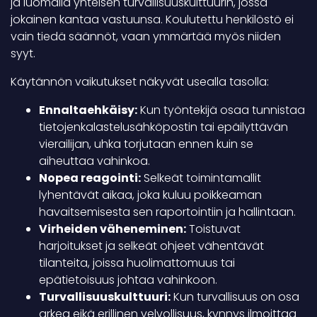
ja luomalla yhteisen turvallisuuskulttuurin, jossa
jokainen kantaa vastuunsa. Koulutettu henkilöstö ei
vain tiedä säännöt, vaan ymmärtää myös niiden
syyt.
Käytännön vaikutukset näkyvät usealla tasolla:
Ennaltaehkäisy:
Kun työntekijä osaa tunnistaa
tietojenkalastelusähköpostin tai epäilyttävän
vierailijan, uhka torjutaan ennen kuin se
aiheuttaa vahinkoa.
Nopea reagointi:
Selkeät toimintamallit
lyhentävät aikaa, joka kuluu poikkeaman
havaitsemisesta sen raportointiin ja hallintaan.
Virheiden väheneminen:
Toistuvat
harjoitukset ja selkeät ohjeet vähentävät
tilanteita, joissa huolimattomuus tai
epätietoisuus johtaa vahinkoon.
Turvallisuuskulttuuri:
Kun turvallisuus on osa
arkea eikä erillinen velvollisuus, kynnys ilmoittaa