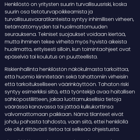
Henkilöstö on yritysten suurin turvallisuusriski, koska
suurin osa tietoturvapoikkeamista ja
turvallisuusvaaratilanteista syntyy inhimillisen virheen,
tietämättömyyden tai huolimattomuuden
seurauksena. Tekniset suojaukset voidaan kiertää,
mutta ihminen tekee virheitä myös hyvistä aikeista
huolimatta, erityisesti silloin, kun toimintaohjeet ovat
epäselviä tai koulutus on puutteellista.
Riskienhallinta henkilöstön näkökulmasta tarkoittaa,
että huomio kiinnitetään sekä tahattomiin virheisiin
että tarkoitukselliseen väärinkäyttöön. Tahaton riski
syntyy esimerkiksi siitä, että työntekijä avaa haitallisen
sähköpostiliitteen, jakaa luottamuksellisia tietoja
väärässä kanavassa tai jättää kulkukorttinsa
valvomattomaan paikkaan. Nämä tilanteet eivät
johdu pahasta tahdosta, vaan siitä, ettei henkilöllä
ole ollut riittävästi tietoa tai selkeää ohjeistusta.