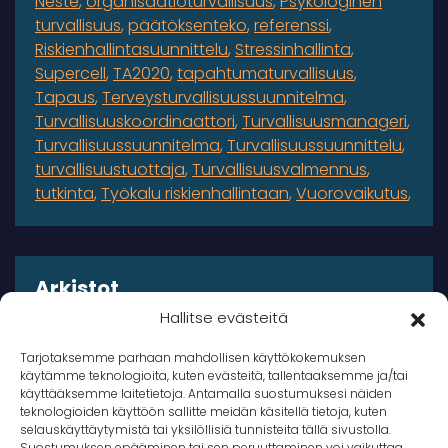
Neste
organisaatioturvallisuus
Psykologinen
turvallisuus
päätöksenteko
referenssi
Riskienhallintasuunnittelu
Stressinhallinta
Supercell
TA2020
tapahtumaturvallisuus
Tapaus
Terveysturvallisuussuunnitelma
Turvallisuuskoordinaattori
Turvallisuusmanageri
Turvallisuussuunnitelma
Turvallisuussuunnittelu
turvallisuustuottaja
Turvallisuusvalmennus
tutkinta
Työkalu riskienhallintaan
Vuorovaikutus
Arkistot
Hallitse evästeitä
Arkistot
Tarjotaksemme parhaan mahdollisen käyttökokemuksen
käytämme teknologioita, kuten evästeitä, tallentaaksemme ja/tai
käyttääksemme laitetietoja. Antamalla suostumuksesi näiden
teknologioiden käyttöön sallitte meidän käsitellä tietoja, kuten
selauskäyttäytymistä tai yksilöllisiä tunnisteita tällä sivustolla.
Suostumuksen epääminen tai sen peruuttaminen voi vaikuttaa