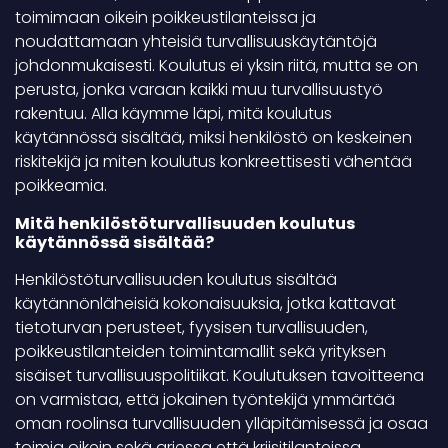
toimimaan oikein poikkeustilanteissa ja
noudattamaan yhteisiä turvallisuuskäytäntöjä
johdonmukaisesti. Koulutus ei yksin riitä, mutta se on
perusta, jonka varaan kaikki muu turvallisuustyö
rakentuu. Alla käymme läpi, mitä koulutus
käytännössä sisältää, miksi henkilöstö on keskeinen
riskitekijä ja miten koulutus konkreettisesti vähentää
poikkeamia.
Mitä henkilöstöturvallisuuden koulutus
käytännössä sisältää?
Henkilöstöturvallisuuden koulutus sisältää
käytännönläheisiä kokonaisuuksia, jotka kattavat
tietoturvan perusteet, fyysisen turvallisuuden,
poikkeustilanteiden toimintamallit sekä yrityksen
sisäiset turvallisuuspolitiikat. Koulutuksen tavoitteena
on varmistaa, että jokainen työntekijä ymmärtää
oman roolinsa turvallisuuden ylläpitämisessä ja osaa
toimia oikein sekä arjessa että kriisitilanteissa.