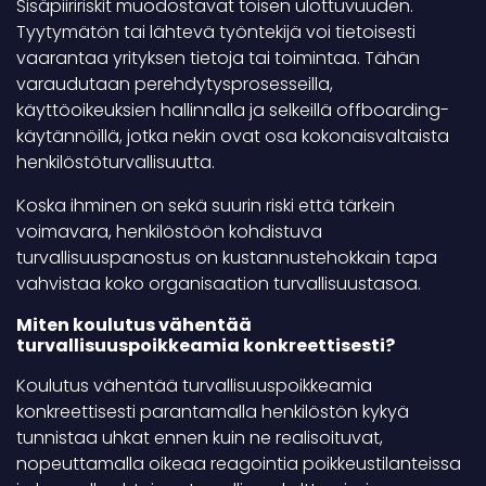
Sisäpiiririskit muodostavat toisen ulottuvuuden.
Tyytymätön tai lähtevä työntekijä voi tietoisesti
vaarantaa yrityksen tietoja tai toimintaa. Tähän
varaudutaan perehdytysprosesseilla,
käyttöoikeuksien hallinnalla ja selkeillä offboarding-
käytännöillä, jotka nekin ovat osa kokonaisvaltaista
henkilöstöturvallisuutta.
Koska ihminen on sekä suurin riski että tärkein
voimavara, henkilöstöön kohdistuva
turvallisuuspanostus on kustannustehokkain tapa
vahvistaa koko organisaation turvallisuustasoa.
Miten koulutus vähentää
turvallisuuspoikkeamia konkreettisesti?
Koulutus vähentää turvallisuuspoikkeamia
konkreettisesti parantamalla henkilöstön kykyä
tunnistaa uhkat ennen kuin ne realisoituvat,
nopeuttamalla oikeaa reagointia poikkeustilanteissa