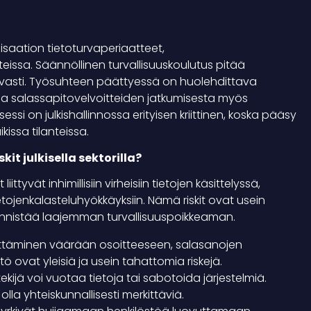
saation tietoturvaperiaatteet,
teissa. Säännöllinen turvallisuuskoulutus pitää
kuvasti. Työsuhteen päättyessä on huolehdittava
 ja salassapitovelvoitteiden jatkumisesta myös
si on julkishallinnossa erityisen kriittinen, koska pääsy
kissa tilanteissa.
it julkisella sektorilla?
ittyvät inhimillisiin virheisiin tietojen käsittelyssä,
ietojenkalasteluhyökkäyksiin. Nämä riskit ovat usein
käynnistää laajemman turvallisuuspoikkeaman.
ettäminen väärään osoitteeseen, salasanojen
tö ovat yleisiä ja usein tahattomia riskejä.
ijä voi vuotaa tietoja tai sabotoida järjestelmiä.
lla yhteiskunnallisesti merkittäviä.