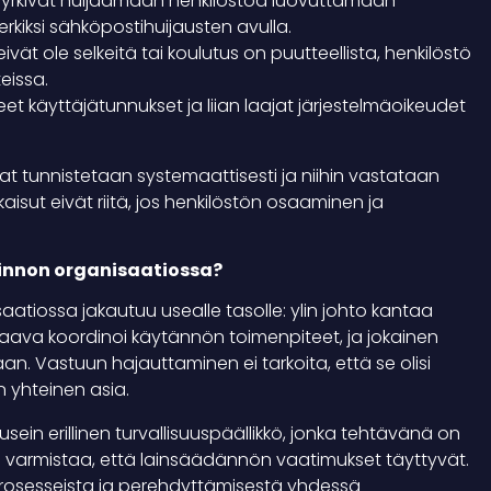
 pyrkivät huijaamaan henkilöstöä luovuttamaan
rkiksi sähköpostihuijausten avulla.
ivät ole selkeitä tai koulutus on puutteellista, henkilöstö
eissa.
 käyttäjätunnukset ja liian laajat järjestelmäoikeudet
hat tunnistetaan systemaattisesti ja niihin vastataan
atkaisut eivät riitä, jos henkilöstön osaaminen ja
linnon organisaatiossa?
aatiossa jakautuu usealle tasolle: ylin johto kantaa
staava koordinoi käytännön toimenpiteet, ja jokainen
n. Vastuun hajauttaminen ei tarkoita, että se olisi
 yhteinen asia.
ein erillinen turvallisuuspäällikkö, jonka tehtävänä on
ä ja varmistaa, että lainsäädännön vaatimukset täyttyvät.
prosesseista ja perehdyttämisestä yhdessä