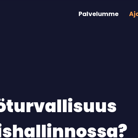
Palvelumme
Aj
öturvallisuus
kishallinnossa?