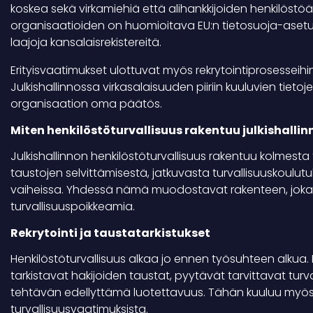
koskea sekä virkamiehiä että alihankkijoiden henkilöstöä,
organisaatioiden on huomioitava EU:n tietosuoja-asetus eri
laajoja kansalaisrekistereitä.
Erityisvaatimukset ulottuvat myös rekrytointiprosessei
Julkishallinnossa virkasalaisuuden piiriin kuuluvien tietoj
organisaation oma päätös.
Miten henkilöstöturvallisuus rakentuu julkishall
Julkishallinnon henkilöstöturvallisuus rakentuu kolmest
taustojen selvittämisestä, jatkuvasta turvallisuuskoulut
vaiheissa. Yhdessä nämä muodostavat rakenteen, joka 
turvallisuuspoikkeamia.
Rekrytointi ja taustatarkistukset
Henkilöstöturvallisuus alkaa jo ennen työsuhteen alkua. 
tarkistavat hakijoiden taustat, pyytävät tarvittavat turva
tehtävän edellyttämä luotettavuus. Tähän kuuluu myös s
turvallisuusvaatimuksista.