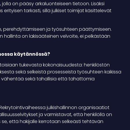
 jolla on pääsy arkaluonteiseen tietoon. Lisäksi
tyisen tarkasti, sillä julkiset toimijat käsittelevät
hin, perehdyttämiseen ja työsuhteen päättymiseen.
en hallinta on lakisääteinen velvoite, ei pelkästään
innossa käytännössä?
a toisiaan tukevasta kokonaisuudesta: henkilöstön
uksesta sekä selkeistä prosesseista työsuhteen kaikissa
vähentää sekä tahallisia että tahattomia
Rekrytointivaiheessa julkishallinnon organisaatiot
llisuusselvitykset ja varmistavat, että henkilöllä on
e, että hakijalle kerrotaan selkeästi tehtävän