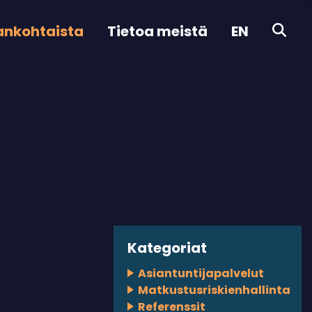
ankohtaista
Tietoa meistä
EN
Kategoriat
Asiantuntijapalvelut
Matkustusriskienhallinta
Referenssit