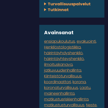
Turvallisuuspalvelut
Tutkinnat
Avainsanat
ensiapukoulutus
evakuointi
Henkilöstölogistiikka
häirintäyhdyshenkilö
häirintäyhteyshenkilö
ilmoituskanava
jatkuvuudenhallinta
Kiinteistöturvallisuus
koordinaattori
korona
koronaturvallisuus
Laatu
maineenhallinta
matkustusriskienhallinta
matkustusturvallisuus
Neste