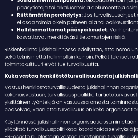
Sosiaalinen manipulointi:
Ulkopuoliset toimijat
pääsytietoja tai arkaluonteisia dokumentteja esime
Riittämätön perehdytys:
Jos turvallisuusohjeet e
ei osaa toimia oikein paineen alla tai poikkeustilant
Hallitsemattomat pääsyoikeudet:
Vanhentuneet
kasvattavat merkittävästi tietomurtojen riskiä.
Riskienhallinta julkishallinnossa edellyttää, että nämä u
sekä teknisin että hallinnollisin keinoin. Pelkät tekniset r
toimintakulttuuri eivät tue turvallisuutta.
Kuka vastaa henkilöstöturvallisuudesta julkishal
Vastuu henkilöstöturvallisuudesta julkishallinnon organis
kokonaisvastuun, turvallisuuspäällikkö tai tietoturvava
yksittäinen työntekijä on vastuussa omasta toiminnastaa
epäselvää, vaan että turvallisuus on koko organisaation
Käytännössä julkishallinnon organisaatioissa nimetään us
ylläpitää turvallisuuspolitiikkaa, koordinoida selvityksi
HR-osasto puolestaan vastaa rekrytoinnin turvallisuus