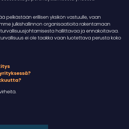
jää pelkästään erillisen yksikön vastuulle, vaan
tamme julkishallinnon organisaatioita rakentamaan
 turvallisuusjohtamisesta hallittavaa ja ennakoitavaa.
öturvallisuus ei ole taakka vaan luotettava perusta koko
itys
yrityksessä?
kkuutta?
irheitä.