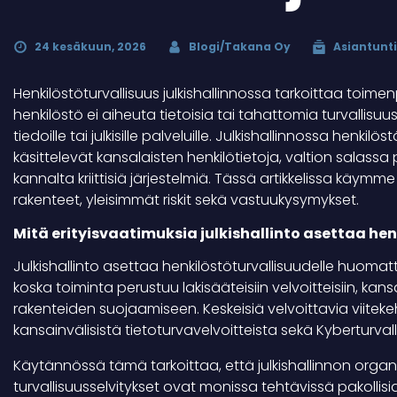
24 kesäkuun, 2026
Blogi/Takana Oy
Asiantunti
Henkilöstöturvallisuus julkishallinnossa tarkoittaa toimen
henkilöstö ei aiheuta tietoisia tai tahattomia turvallisuusri
tiedoille tai julkisille palveluille. Julkishallinnossa henki
käsittelevät kansalaisten henkilötietoja, valtion salassa
kannalta kriittisiä järjestelmiä. Tässä artikkelissa käymm
rakenteet, yleisimmät riskit sekä vastuukysymykset.
Mitä erityisvaatimuksia julkishallinto asettaa hen
Julkishallinto asettaa henkilöstöturvallisuudelle huomat
koska toiminta perustuu lakisääteisiin velvoitteisiin, kan
rakenteiden suojaamiseen. Keskeisiä velvoittavia viitek
kansainvälisistä tietoturvavelvoitteista sekä Kyberturval
Käytännössä tämä tarkoittaa, että julkishallinnon organ
turvallisuusselvitykset ovat monissa tehtävissä pakollisia.