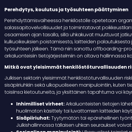
Perehdytys, koulutus ja työsuhteen päättyminen
Perehdyttämisvaiheessa henkilöstölle opetetaan organi
salassapitovelvollisuudet ja toimintatavat poikkeustilan
osaamisen ajan tasalla, sillä uhkakuvat muuttuvat jat
kulkuoikeuksien poistamisesta, laitteiden palautuksesta
työsuhteen jälkeen. Tämä niin sanottu offboarding-proses
arkaluonteisiin tietojärjestelmiin on oltava hallinnassa kai
Mitkä ovat yleisimmät henkilöstöturvallisuuden risk
Julkisen sektorin yleisimmät henkilöstöturvallisuuden riskit li
sisäpiiriuhkiin sekä ulkopuoliseen manipulointiin, kuten t
toisiinsa kietoutuneita, ja yksittäinen tapahtuma voi 
Inhimilliset virheet:
Arkaluonteisten tietojen läh
huolimaton käsittely tai luvattomien laitteiden käyt
Sisäpiiriuhat:
Tyytymätön tai epärehellinen työntek
Julkishallinnossa tällaisen uhkan seuraukset voivat o