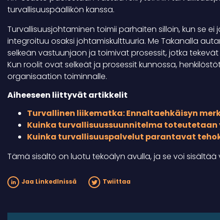
turvallisuuspäällikön kanssa.
Turvallisuusjohtaminen toimii parhaiten silloin, kun se ei 
integroituu osaksi johtamiskulttuuria. Me Takanalla au
selkeän vastuunjaon ja toimivat prosessit, jotka tekevät
Kun roolit ovat selkeät ja prosessit kunnossa, henkilöst
organisaation toiminnalle.
Aiheeseen liittyvät artikkelit
Turvallinen liikematka: Ennaltaehkäisyn merk
Kuinka turvallisuussuunnitelma toteutetaan 
Kuinka turvallisuuspalvelut parantavat teho
Tämä sisältö on luotu tekoälyn avulla, ja se voi sisältää v
Jaa LinkedInissä
Twiittaa