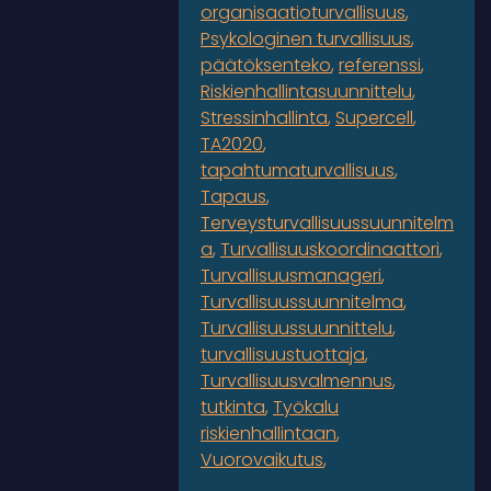
organisaatioturvallisuus
Psykologinen turvallisuus
päätöksenteko
referenssi
Riskienhallintasuunnittelu
Stressinhallinta
Supercell
TA2020
tapahtumaturvallisuus
Tapaus
Terveysturvallisuussuunnitelm
a
Turvallisuuskoordinaattori
Turvallisuusmanageri
Turvallisuussuunnitelma
Turvallisuussuunnittelu
turvallisuustuottaja
Turvallisuusvalmennus
tutkinta
Työkalu
riskienhallintaan
Vuorovaikutus