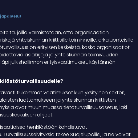
japalvelut
piteitä, joilla varmistetaan, että organisaation
skejä yhteiskunnan kriittisille toiminnoille, arkaluonteisille
löstöturvallisuus on erityisen keskeistä, koska organisaatiot
 pidettäviä asiakirjoja ja yhteiskunnan toimivuuden
e läpi julkishallinnon erityisvaatimukset, käytännön
kilöstöturvallisuudelle?
tavasti tiukemmat vaatimukset kuin yksityinen sektori,
salaisten luottamukseen ja yhteiskunnan kriittisten
ehyksiä ovat muun muassa tietoturvallisuusasetus, laki
lisuuskeskuksen ohjeet.
isaatioissa henkilöstöön kohdistuvat
 Turvallisuusselvityksiä tekee Suojelupoliisi, ja ne voivat