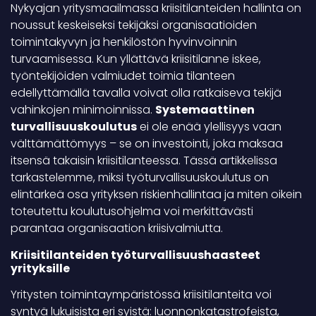
Nykyajan yritysmaailmassa kriisitilanteiden hallinta on
noussut keskeiseksi tekijäksi organisaatioiden
toimintakyvyn ja henkilöstön hyvinvoinnin
turvaamisessa. Kun yllättävä kriisitilanne iskee,
työntekijöiden valmiudet toimia tilanteen
edellyttämällä tavalla voivat olla ratkaiseva tekijä
vahinkojen minimoinnissa.
Systemaattinen
turvallisuuskoulutus
ei ole enää ylellisyys vaan
välttämättömyys – se on investointi, joka maksaa
itsensä takaisin kriisitilanteessa. Tässä artikkelissa
tarkastelemme, miksi työturvallisuuskoulutus on
elintärkeä osa yrityksen riskienhallintaa ja miten oikein
toteutettu koulutusohjelma voi merkittävästi
parantaa organisaation kriisivalmiutta.
Kriisitilanteiden työturvallisuushaasteet
yrityksille
Yritysten toimintaympäristössä kriisitilanteita voi
syntyä lukuisista eri syistä: luonnonkatastrofeista,