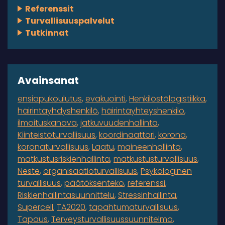
Referenssit
Turvallisuuspalvelut
Tutkinnat
Avainsanat
ensiapukoulutus
evakuointi
Henkilöstölogistiikka
häirintäyhdyshenkilö
häirintäyhteyshenkilö
ilmoituskanava
jatkuvuudenhallinta
Kiinteistöturvallisuus
koordinaattori
korona
koronaturvallisuus
Laatu
maineenhallinta
matkustusriskienhallinta
matkustusturvallisuus
Neste
organisaatioturvallisuus
Psykologinen
turvallisuus
päätöksenteko
referenssi
Riskienhallintasuunnittelu
Stressinhallinta
Supercell
TA2020
tapahtumaturvallisuus
Tapaus
Terveysturvallisuussuunnitelma