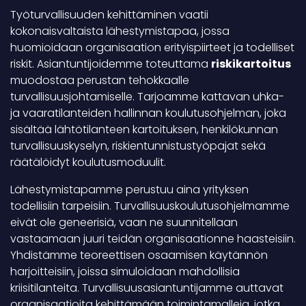
Työturvallisuuden kehittäminen vaatii
kokonaisvaltaista lähestymistapaa, jossa
huomioidaan organisaation erityispiirteet ja todelliset
riskit. Asiantuntijoidemme toteuttama
riskikartoitus
muodostaa perustan tehokkaalle
turvallisuusjohtamiselle. Tarjoamme kattavan uhka-
ja vaaratilanteiden hallinnan koulutusohjelman, joka
sisältää lähtötilanteen kartoituksen, henkilökunnan
turvallisuuskyselyn, riskientunnistustyöpajat sekä
räätälöidyt koulutusmoduulit.
Lähestymistapamme perustuu aina yrityksen
todellisiin tarpeisiin. Turvallisuuskoulutusohjelmamme
eivät ole geneerisiä, vaan ne suunnitellaan
vastaamaan juuri teidän organisaationne haasteisiin.
Yhdistämme teoreettisen osaamisen käytännön
harjoitteisiin, joissa simuloidaan mahdollisia
kriisitilanteita. Turvallisuusasiantuntijamme auttavat
organisaatioita kehittämään toimintamalleja, jotka