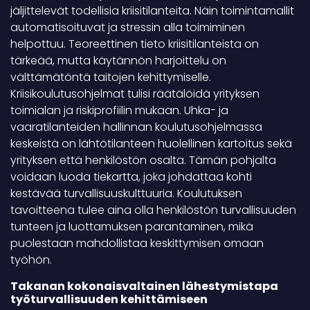
jäljittelevät todellisia kriisitilanteita. Näin toimintamallit
automatisoituvat ja stressin alla toimiminen
helpottuu. Teoreettinen tieto kriisitilanteista on
tärkeää, mutta käytännön harjoittelu on
välttämätöntä taitojen kehittymiselle.
Kriisikoulutusohjelmat tulisi räätälöidä yrityksen
toimialan ja riskiprofiilin mukaan. Uhka- ja
vaaratilanteiden hallinnan koulutusohjelmassa
keskeistä on lähtötilanteen huolellinen kartoitus sekä
yrityksen että henkilöstön osalta. Tämän pohjalta
voidaan luoda tiekartta, joka johdattaa kohti
kestävää turvallisuuskulttuuria. Koulutuksen
tavoitteena tulee aina olla henkilöstön turvallisuuden
tunteen ja luottamuksen parantaminen, mikä
puolestaan mahdollistaa keskittymisen omaan
työhön.
Takanan kokonaisvaltainen lähestymistapa
työturvallisuuden kehittämiseen