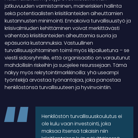
jatkuvuuden varmistaminen, maineriskien hallinta
sekä potentiaalisten kriisitilanteiden aiheuttamien
kustannusten minimointi. Ennakoiva turvallisuustyö ja
kriisivalmiuden kehittäminen voivat merkittävästi
vähentää kriisitilanteiden aiheuttamia suoria ja
epäsuoria kustannuksia. Vastuullinen
turvallisuusjohtaminen toimii myös kilpailuetuna – se
viestii sidosryhmille, että organisaatio on varautunut
mahdollisiin riskeihin ja suojelee resurssejaan. Tämä
näkyy myös rekrytointimarkkinoilla: yhä useampi
työntekijä arvostaa työnantajaa, joka panostaa
henkilöstönsä turvallisuuteen ja hyvinvointiin.
Henkilöstön turvallisuuskoulutus ei
ole kulu vaan investointi, joka
maksaa itsensä takaisin niin