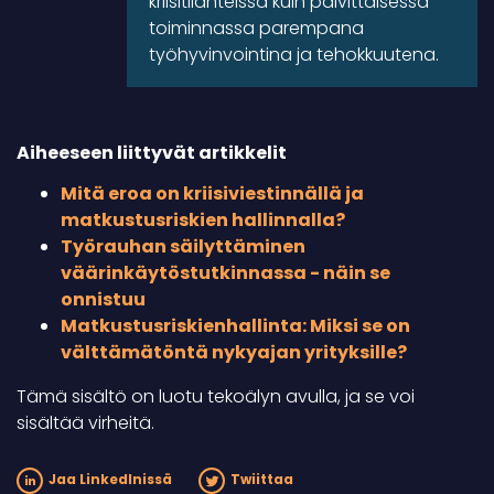
kriisitilanteissa kuin päivittäisessä
toiminnassa parempana
työhyvinvointina ja tehokkuutena.
Aiheeseen liittyvät artikkelit
Mitä eroa on kriisiviestinnällä ja
matkustusriskien hallinnalla?
Työrauhan säilyttäminen
väärinkäytöstutkinnassa - näin se
onnistuu
Matkustusriskienhallinta: Miksi se on
välttämätöntä nykyajan yrityksille?
Tämä sisältö on luotu tekoälyn avulla, ja se voi
sisältää virheitä.
Jaa LinkedInissä
Twiittaa