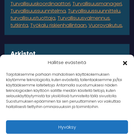
Turvallisuuskoordinaattori
Turvallisuusmanageri
Turvallisuussuunnitelma
Turvallisuussuunnittelu
turvallisuustuottaja
Turvallisuusvalmennus
tutkinta
Työkalu riskienhallintaan
Vuorovaikutus
Arkistot
Hallitse evästeitä
Arkistot
Tarjotaksemme parhaan mahdollisen käyttökokemuksen
käytämme teknologioita, kuten evästeitä, tallentaaksemme ja/tai
käyttääksemme laitetietoja. Antamalla suostumuksesi näiden
teknologioiden käyttöön sallitte meidän käsitellä tietoja, kuten
selauskäyttäytymistä tai yksilöllisiä tunnisteita tällä sivustolla.
Suostumuksen epääminen tai sen peruuttaminen voi vaikuttaa
© 2026 Takana Oy
haitallisesti tiettyihin ominaisuuksiin ja toimintoihin.
Takana
Hyväksy