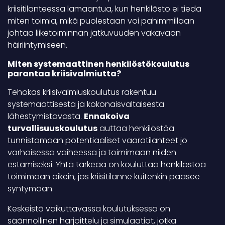
kriisitilanteessa lamaantua, kun henkilöstö ei tiedä
miten toimia, mikä puolestaan voi pahimmillaan
johtaa liiketoiminnan jatkuvuuden vakavaan
häiriintymiseen.
Miten systemaattinen henkilöstökoulutus
parantaa kriisivalmiutta?
Tehokas kriisivalmiuskoulutus rakentuu
systemaattisesta ja kokonaisvaltaisesta
lähestymistavasta.
Ennakoiva
turvallisuuskoulutus
auttaa henkilöstöä
tunnistamaan potentiaaliset vaaratilanteet jo
varhaisessa vaiheessa ja toimimaan niiden
estämiseksi. Yhtä tärkeää on kouluttaa henkilöstöä
toimimaan oikein, jos kriisitilanne kuitenkin pääsee
syntymään.
Keskeistä vaikuttavassa koulutuksessa on
säännöllinen harjoittelu ja simulaatiot, jotka