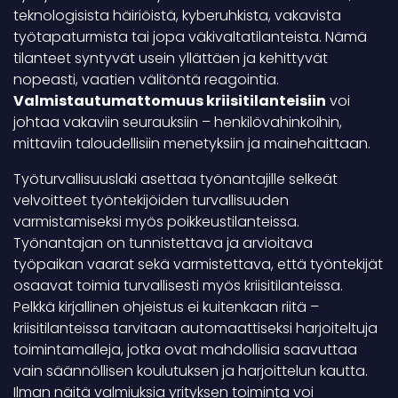
teknologisista häiriöistä, kyberuhkista, vakavista
työtapaturmista tai jopa väkivaltatilanteista. Nämä
tilanteet syntyvät usein yllättäen ja kehittyvät
nopeasti, vaatien välitöntä reagointia.
Valmistautumattomuus kriisitilanteisiin
voi
johtaa vakaviin seurauksiin – henkilövahinkoihin,
mittaviin taloudellisiin menetyksiin ja mainehaittaan.
Työturvallisuuslaki asettaa työnantajille selkeät
velvoitteet työntekijöiden turvallisuuden
varmistamiseksi myös poikkeustilanteissa.
Työnantajan on tunnistettava ja arvioitava
työpaikan vaarat sekä varmistettava, että työntekijät
osaavat toimia turvallisesti myös kriisitilanteissa.
Pelkkä kirjallinen ohjeistus ei kuitenkaan riitä –
kriisitilanteissa tarvitaan automaattiseksi harjoiteltuja
toimintamalleja, jotka ovat mahdollisia saavuttaa
vain säännöllisen koulutuksen ja harjoittelun kautta.
Ilman näitä valmiuksia yrityksen toiminta voi