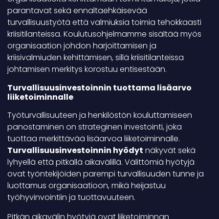
parantavat sekä ennaltaehkäisevää
turvallisuustyötä että valmiuksia toimia tehokkaasti
kriisitilanteissa. Koulutusohjelmamme sisältää myös
organisaation johdon harjoittamisen ja
kriisivalmiuden kehittämisen, sillä kriisitilanteissa
johtamisen merkitys korostuu entisestään.
Turvallisuusinvestoinnin tuottama lisäarvo
liiketoiminnalle
Työturvallisuuteen ja henkilöstön kouluttamiseen
panostaminen on strateginen investointi, joka
tuottaa merkittävää lisäarvoa liiketoiminnalle.
Turvallisuusinvestoinnin hyödyt
näkyvät sekä
lyhyellä että pitkällä aikavälillä. Välittömiä hyötyjä
ovat työntekijöiden parempi turvallisuuden tunne ja
luottamus organisaatioon, mikä heijastuu
työhyvinvointiin ja tuottavuuteen.
Pitkän aikavälin hyötyjä ovat liiketoiminnan