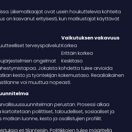
issa. Liikematkaajat ovat usein houkuttelevia kohteita
uus on kasvanut erityisesti, kun matkustajat käyttävät
Vaikutuksen vakavuus
utteelliset terveyspalvelut
Korkea
Erittäin korkea
ksujärjestelmien ongelmat
Keskitaso
 lähestymistapaa. Jokaista kohdetta tulee arvioida
tkan kesto ja työntekijän kokemustaso. Reaaliaikainen
uustilanne voi muuttua nopeasti.
suunnitelma
allisuussuunnitelman perustan. Prosessi alkaa
artoitetaan poliittiset, taloudelliset, sosiaaliset ja
matkan luonne, kesto ja osallistujien profiilit.
tuksia eri tilanteisiin. Politiikkojen tulee määritellä