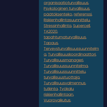
organisaatioturvallisuus
Psykologinen turvallisuus
päätöksenteko
referenssi
Riskienhallintasuunnittelu
Stressinhallinta
Supercell
TA2020
tapahtumaturvallisuus
Tapaus
Terveysturvallisuussuunnitelm
a
Turvallisuuskoordinaattori
Turvallisuusmanageri
Turvallisuussuunnitelma
Turvallisuussuunnittelu
turvallisuustuottaja
Turvallisuusvalmennus
tutkinta
Työkalu
riskienhallintaan
Vuorovaikutus