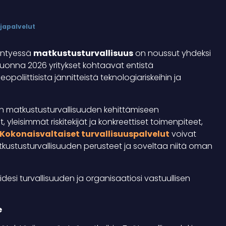
japalvelut
ääntyessä
matkustusturvallisuus
on noussut yhdeksi
. Vuonna 2026 yritykset kohtaavat entistä
oliittisista jännitteistä teknologiariskeihin ja
 matkustusturvallisuuden kehittämiseen
 yleisimmät riskitekijät ja konkreettiset toimenpiteet,
Kokonaisvaltaiset turvallisuuspalvelut
voivat
kustusturvallisuuden perusteet ja soveltaa niitä oman
idesi turvallisuuden ja organisaatiosi vastuullisen
e