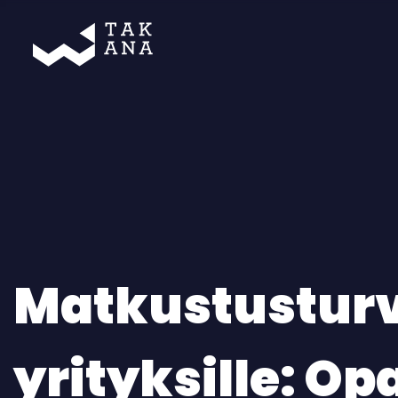
Takana
Matkustusturv
yrityksille: Op