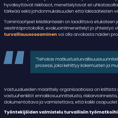
hyväksyttävät riskitasot, menettelytavat eri uhkatasoil
tärkeää sekä johdonmukaisuuden että lakisääteisten ve
Toimintaohjeet kriisitilanteisiin on laadittava etukäteen 
viestintäprotokollat, evakuointimenettelyt ja yhteistyö
turvallisuusosaaminen
voi olla arvokasta näiden pro
”Tehokas matkustusturvallisuussuunnitelm
prosessi, joka kehittyy kokemusten ja m
Vastuualueiden määrittely organisaatiossa on kriittistä
vastuuhenkilöt ennakkosuunnittelusta, riskiarvioinneista, 
dokumentoitava ja varmistettava, että kaikki osapuolet
Työntekijöiden valmistelu turvallisiin työmatkoih