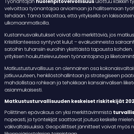
Työnantajan
huolenpitovelvollisuus
ulottuu kaikkiin 
velvoittaa työnantajaa arvioimaan ja hallitsemaan työhön 
tehdään. Tämä tarkoittaa, että yrityksellä on lakisääte
ulkomaanmatkoilla.
Kustannusvaikutukset voivat olla merkittäviä, jos matkust
Kriisitilanteessa syntyvät kulut – evakuoinneista sairaan
satoihin tuhansiin euroihin yksittäistä tapausta kohden. L
yrityksen houkuttelevuuteen työnantajana ja liiketoim
Matkustusturvallisuus on olennainen osa kokonaisvaltaista 
jatkuvuuteen, henkilöstöhallintaan ja strategiseen päät
mahdollistaa rohkean ja tehokkaan kansainvälisen liiketoim
asianmukaisesti.
Matkustusturvallisuuden keskeiset riskitekijät 20
Poliittinen epävakaus on yksi merkittävimmistä
turvalli
nopeasti, ja työntekijät saattavat joutua keskelle mielen
väkivaltaisuuksia. Geopoliittiset jännitteet voivat myös r
liikennejärjestelmien toimintaan.