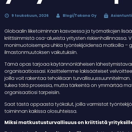
9 toukokuun, 2026
Blogi/Takana Oy
Asiantunti
Globaalin liiketoiminnan kasvaessa ja työmatkojen lis
kriittisimmistä osa-alueista yritysten riskienhallinnassa
monimuotoisempia uhkia työntekijöidensä matkoilla – geop
ilmastonmuutoksen vaikutuksiin.
Tämä opas tarjoaa käytännönläheisen lähestymistavan
organisaatiossasi. Käsittelemme lakisääteiset velvoitteet,
joilla voit rakentaa tehokkaan turvallisuussuunnitelman.
tukea tätä prosessia, mutta tärkeintä on ymmärtää mat
organisaatiosi tarpeisiin.
Saat tästä oppaasta työkalut, joilla varmistat työntekijö
toiminnan kaikissa olosuhteissa.
Miksi matkustusturvallisuus on kriittistä yrityksill