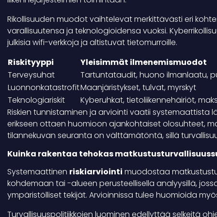
Rikollisuuden muodot vaihtelevat merkittävästi eri kohte
varallisuutensa ja teknologioidensa vuoksi. Kyberrikollis
julkisia wifi-verkkoja ja altistuvat tietomurroille.
Riskityyppi
Yleisimmät ilmenemismuodot
Terveysuhat
Tartuntataudit, huono ilmanlaatu, pu
Luonnonkatastrofit
Maanjäristykset, tulvat, myrskyt
Teknologiariskit
Kyberuhkat, tietoliikennehäiriöt, ma
Riskien tunnistaminen ja arviointi vaatii systemaattista
erikseen ottaen huomioon ajankohtaiset olosuhteet, ma
tilannekuvan seuranta on välttämätöntä, sillä turvallis
Kuinka rakentaa tehokas matkustusturvallisuus
Systemaattinen
riskiarviointi
muodostaa matkustusturv
kohdemaan tai -alueen perusteellisella analyysillä, jossa k
ympäristölliset tekijät. Arvioinnissa tulee huomioida myös 
Turvallisuuspolitiikkojen luominen edellyttää selkeitä ohjeis