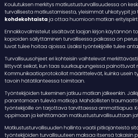
Koulutuksen merkitys matkustusturvallisuudessa on kes
turvallisesta matkustamisesta, yleisimmät uhkatyypit ja 
kohdekohtaista
ja ottaa huomioon matkan erityispiir
Ennakkovalmistelut sisältävät laajan kirjon käytännön t
kopioiden säilyttäminen turvallisessa paikassa on perus
luvat tulee hoitaa ajoissa. Lisäksi työntekijöille tulee 
Turvallisuusohjeet eri kohteisiin vaihtelevat merkittäväs
liittyvät seikat, kun taas suurkaupungeissa painottuvat ri
Kommunikaatioprotokollat määrittelevät, kuinka usein työ
tavoin hätätilanteessa toimitaan.
Työntekijöiden tukeminen jatkuu matkan jälkeenkin. Jälk
parantamaan tulevia matkoja. Mahdollisten traumaattist
työntekijöille on tarjottava tarvittaessa ammattiapua
oppimaan ja kehittämään matkustusturvallisuuttaan jat
Matkustusturvallisuuden hallinta vaatii pitkäjänteistä sit
työntekijöiden turvallisuuteen maksaa itsensä takaisin p