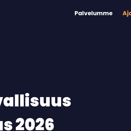
Palvelumme
Aj
allisuus
as 2026