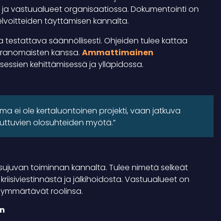
la ja vastuualueet organisaatiossa. Dokumentointi on
lvoitteiden täyttämisen kannalta.
ja testattava säännöllisesti. Ohjeiden tulee kattaa
 viranomaisten kanssa.
Ammattimainen
sessien kehittämisessä ja ylläpidossa.
a ei ole kertaluontoinen projekti, vaan jatkuva
uuttuvien olosuhteiden myötä.”
 sujuvan toiminnan kannalta. Tulee nimetä selkeät
kriisiviestinnästä ja jälkihoidosta. Vastuualueet on
 ymmärtävät roolinsa.
in