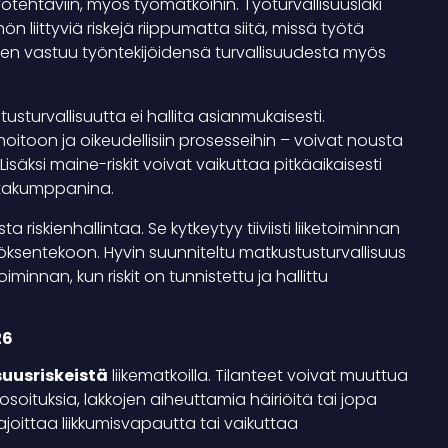
työtehtäviin, myös työmatkoihin. Työturvallisuuslaki
liittyviä riskejä riippumatta siitä, missä työtä
inen vastuu työntekijöidensä turvallisuudesta myös
usturvallisuutta ei hallita asianmukaisesti.
hoitoon ja oikeudellisiin prosesseihin – voivat nousta
isäksi maine-riskit voivat vaikuttaa pitkäaikaisesti
intakumppanina.
riskienhallintaa. Se kytkeytyy tiiviisti liiketoiminnan
öksentekoon. Hyvin suunniteltu matkustusturvallisuus
innan, kun riskit on tunnistettu ja hallittu
26
suusriskeistä
liikematkoilla. Tilanteet voivat muuttua
osoituksia, lakkojen aiheuttamia häiriöitä tai jopa
ajoittaa liikkumisvapautta tai vaikuttaa