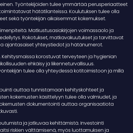
keinen. Työntekijöiden tulee ymmärtää perusperiaatteet
toimintatavat hätätilanteissa. Koulutuksen tulee olla
teet sekä työntekijän aikaisemmat kokemukset.
oimenpiteitä. Matkustusasiakirjojen voimassaolo ja
edellytys. Rokotukset, matkavakuutukset ja tarvittavat
antaa ajantasaiset yhteystiedot ja hätänumerot.
ti. Kehitysmaissa korostuvat terveyteen ja hygienian
kollisuuden ehkäisy ja liikenneturvallisuus.
ntekijän tulee olla yhteydessä kotitoimistoon ja millä
ipuinti auttaa tunnistamaan kehityskohteet ja
en kokemusten käsittelyyn tulee olla valmiudet, ja
. Kokemusten dokumentointi auttaa organisaatiota
kuvasti.
outumista ja jatkuvaa kehittämistä. Investointi
aitsi riskien välttämisenä, myös luottamuksen ja