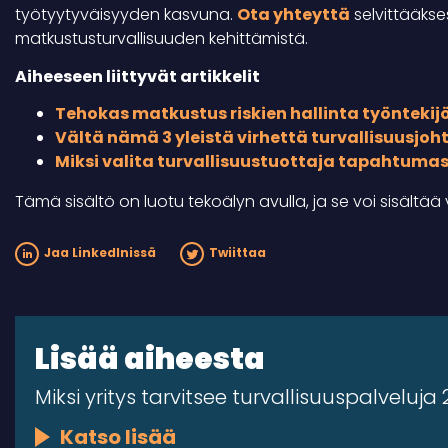
työtyytyväisyyden kasvuna.
Ota yhteyttä
selvittääkse
matkustusturvallisuuden kehittämistä.
Aiheeseen liittyvät artikkelit
Tehokas matkustus riskien hallinta työntekij
Vältä nämä 3 yleistä virhettä turvallisuusjo
Miksi valita turvallisuustuottaja tapahtuma
Tämä sisältö on luotu tekoälyn avulla, ja se voi sisältää v
Jaa LinkedInissä
Twiittaa
Lisää aiheesta
Miksi yritys tarvitsee turvallisuuspalveluja
Katso lisää