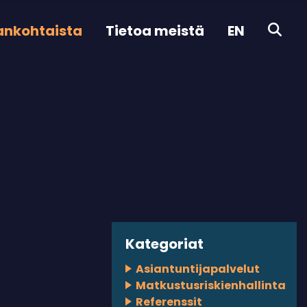
ankohtaista
Tietoa meistä
EN
Kategoriat
Asiantuntijapalvelut
Matkustusriskienhallinta
Referenssit