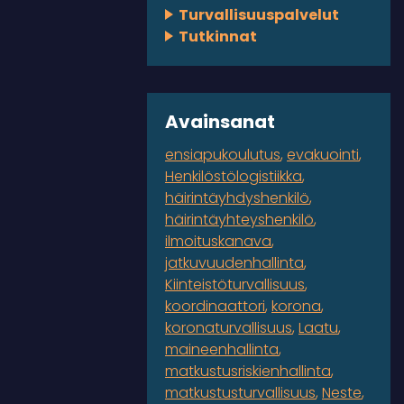
Turvallisuuspalvelut
Tutkinnat
Avainsanat
ensiapukoulutus
evakuointi
Henkilöstölogistiikka
häirintäyhdyshenkilö
häirintäyhteyshenkilö
ilmoituskanava
jatkuvuudenhallinta
Kiinteistöturvallisuus
koordinaattori
korona
koronaturvallisuus
Laatu
maineenhallinta
matkustusriskienhallinta
matkustusturvallisuus
Neste