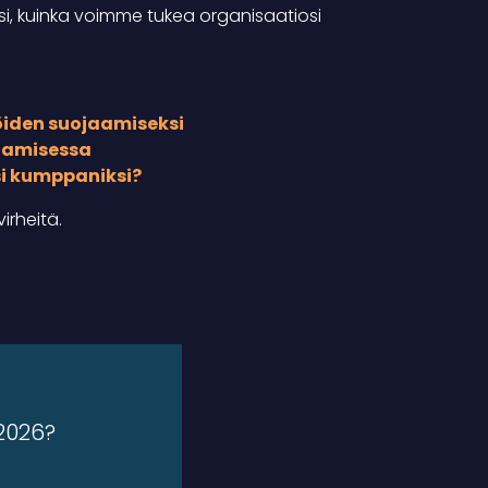
si, kuinka voimme tukea organisaatiosi
öiden suojaamiseksi
htamisessa
si kumppaniksi?
irheitä.
 2026?