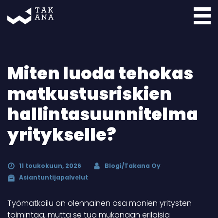
Takana
Miten luoda tehokas
matkustusriskien
hallintasuunnitelma
yritykselle?
11 toukokuun, 2026
Blogi/Takana Oy
Asiantuntijapalvelut
Työmatkailu on olennainen osa monien yritysten
toimintaa, mutta se tuo mukanaan erilaisia