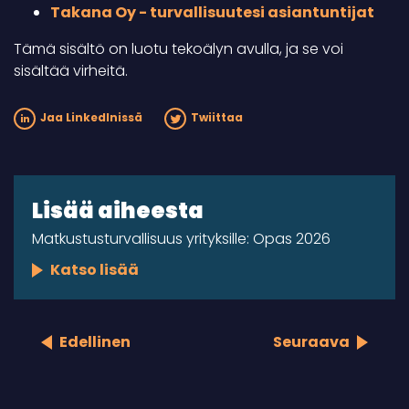
Takana Oy - turvallisuutesi asiantuntijat
Tämä sisältö on luotu tekoälyn avulla, ja se voi
sisältää virheitä.
Jaa LinkedInissä
Twiittaa
Lisää aiheesta
Matkustusturvallisuus yrityksille: Opas 2026
Katso lisää
Edellinen
Seuraava