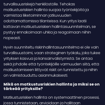
turvallisuusriskejä henkilöstölle. Tehokas
matkustusriskien hallinta suojaa työntekijöitä ja
varmistaa liiketoiminnan jatkuvuuden
odottamattomissa tilanteissa. Kun yritys laatii
kattavan matkustusriskien hallintasuunnitelman, se
pystyy ennakoimaan uhkia ja reagoimaan niihin
nopeasti.
Hyvin suunniteltu riskinhallintasuunnitelma ei ole vain
turvallisuustoimi, vaan strateginen työkalu, joka tukee
yrityksen kasvua ja kansainvälistymistä. Se antaa
sekä johdolle että työntekijöille varmuuden siitä, että
matkustamiseen liittyvät riskit on tunnistettu ja niihin
on valmistauduttu asianmukaisesti.
Mikä on matkustusriskien hallinta ja miksi se on
tärkeää yrityksille?
Matkustusriskien hallinta on systemaattinen prosessi,
jossa tunnistetaan, arvioidaan ja hallitaan