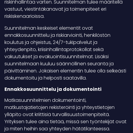
riskinhallintaa varten. Suunnitelman tulee määritellä
vastuut, viestintäkanavat ja toimenpiteet eri
riskiskenaarioissa.
Suunnitelman keskeiset elementit ovat
ennakkosuunnittelu ja riskiarviointi, henkilöstön
koulutus ja ohjeistus, 24/7-tukipalvelut ja
yhteydenpito, kriisinhallintaprotokollat sekä
vakuutukset ja evakuointisuunnitelmat. Lisäksi
suunnitelmaan kuuluu säännöllinen seuranta ja
päivittäminen. Jokaisen elementin tulee olla selkeästi
dokumentoitu ja helposti saatavilla.
Ennakkosuunnittelu ja dokumentointi
Matkasuunnitelmien dokumentointi,
matkustajatietojen rekisteröinti ja yhteystietojen
ylläpito ovat kriittisiä turvallisuustoimenpiteitä.
Yrityksen tulee aina tietää, missä sen työntekijät ovat
ja miten heihin saa yhteyden hätätilanteessa.