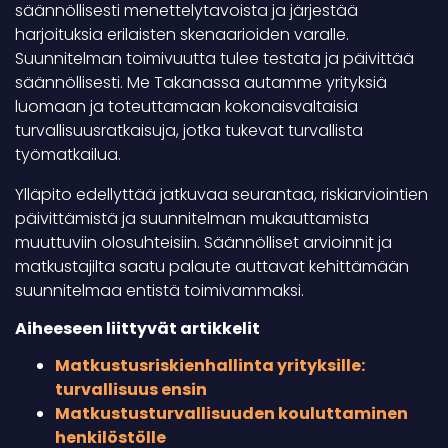
säännöllisesti menettelytavoista ja järjestää
harjoituksia erilaisten skenaarioiden varalle.
Suunnitelman toimivuutta tulee testata ja päivittää
säännöllisesti. Me Takanassa autamme yrityksiä
luomaan ja toteuttamaan kokonaisvaltaisia
turvallisuusratkaisuja, jotka tukevat turvallista
työmatkailua.
Ylläpito edellyttää jatkuvaa seurantaa, riskiarviointien
päivittämistä ja suunnitelman mukauttamista
muuttuviin olosuhteisiin. Säännölliset arvioinnit ja
matkustajilta saatu palaute auttavat kehittämään
suunnitelmaa entistä toimivammaksi.
Aiheeseen liittyvät artikkelit
Matkustusriskienhallinta yrityksille:
turvallisuus ensin
Matkustusturvallisuuden kouluttaminen
henkilöstölle