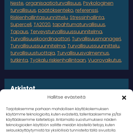
Neste
organisaatioturvallisuus
Psykologinen
turvallisuus
päätöksenteko
referenssi
Riskienhallintasuunnittelu
Stressinhallinta
Supercell
TA2020
tapahtumaturvallisuus
Tapaus
Terveysturvallisuussuunnitelma
Turvallisuuskoordinaattori
Turvallisuusmanageri
Turvallisuussuunnitelma
Turvallisuussuunnittelu
turvallisuustuottaja
Turvallisuusvalmennus
tutkinta
Työkalu riskienhallintaan
Vuorovaikutus
Arkistot
Hallitse evästeitä
Arkistot
Tarjotaksemme parhaan mahdollisen käyttökokemuksen
käytämme teknologioita, kuten evästeitä, tallentaaksemme ja/tai
käyttääksemme laitetietoja. Antamalla suostumuksesi näiden
teknologioiden käyttöön sallitte meidän käsitellä tietoja, kuten
selauskäyttäytymistä tai yksilöllisiä tunnisteita tällä sivustolla.