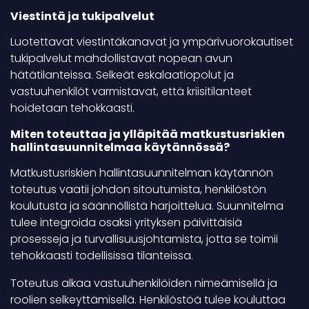
Viestintä ja tukipalvelut
Luotettavat viestintäkanavat ja ympärivuorokautiset
tukipalvelut mahdollistavat nopean avun
hätätilanteissa. Selkeät eskalaatiopolut ja
vastuuhenkilöt varmistavat, että kriisitilanteet
hoidetaan tehokkaasti.
Miten toteuttaa ja ylläpitää matkustusriskien
hallintasuunnitelmaa käytännössä?
Matkustusriskien hallintasuunnitelman käytännön
toteutus vaatii johdon sitoutumista, henkilöstön
koulutusta ja säännöllistä harjoittelua. Suunnitelma
tulee integroida osaksi yrityksen päivittäisiä
prosesseja ja turvallisuusjohtamista, jotta se toimii
tehokkaasti todellisissa tilanteissa.
Toteutus alkaa vastuuhenkilöiden nimeämisellä ja
roolien selkeyttämisellä. Henkilöstöä tulee kouluttaa