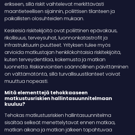
erikseen, sillä riskit vaihtelevat merkittävästi
maantieteellisen sijainnin, poliittisen tilanteen ja
paikallisten olosuhteiden mukaan.
Keskeisiä riskitekijöitä ovat poliittinen epävakaus,
rikollisuus, terveysuhat, luonnonkatastrofit ja
infrastruktuurin puutteet. Yrityksen tulee myös
arvioida matkustajan henkilökohtaisia riskitekijöitä,
kuten terveydentilaa, kokemusta ja matkan
luonnetta. Riskiarviointien säännöllinen päivittäminen
on välttämätöntä, sillä turvallisuustilanteet voivat
muuttua nopeasti.
Mitä elementtejä tehokkaaseen
matkustusriskien hallintasuunnitelmaan
kuuluu?
Tehokas matkustusriskien hallintasuunnitelma
sisältää selkeät menettelytavat ennen matkaa,
matkan aikana ja matkan jälkeen tapahtuvaa