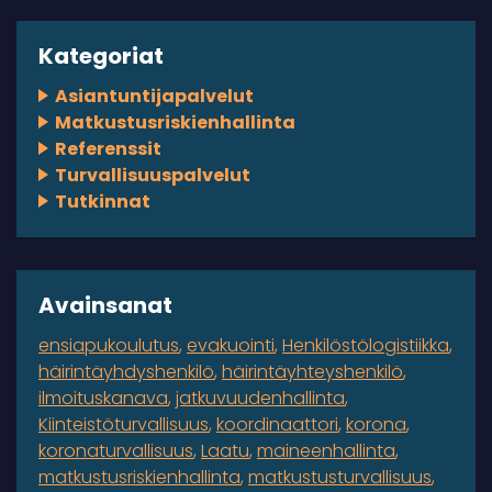
Kategoriat
Asiantuntijapalvelut
Matkustusriskienhallinta
Referenssit
Turvallisuuspalvelut
Tutkinnat
Avainsanat
ensiapukoulutus
evakuointi
Henkilöstölogistiikka
häirintäyhdyshenkilö
häirintäyhteyshenkilö
ilmoituskanava
jatkuvuudenhallinta
Kiinteistöturvallisuus
koordinaattori
korona
koronaturvallisuus
Laatu
maineenhallinta
matkustusriskienhallinta
matkustusturvallisuus