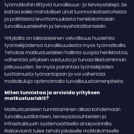
työmatkoihin liittyviä turvallisuus- ja terveysriskejä. Se
kattaa kaikki mahdolliset uhat luonnonkatastrofeista
ja poliittisista levottomuuksista henkilökohtaisiin
turvallisuusriskeihin ja terveyshätätilanteisiin.
Yrityksillä on lakisääteinen velvollisuus huolehtia
työntekijöidensä turvallisuudesta myös työmatkoilla.
Tehokas matkustusriskien hallinta suojaa henkilöstöä,
vähentää yrityksen vastuuta ja turvaa liiketoiminnan
jatkuvuuden. Se myös parantaa työntekijöiden
luottamusta työnantajaan ja voi vähentää
matkakuluja optimoimalla turvallisuustoimenpiteitä.
Miten tunnistaa ja arvioida yrityksen
matkustusriskit?
Matkustusriskien tunnistaminen alkaa kohdemaan
turvallisuustilanteen, terveysolosuhteiden ja
infrastruktuurin systemaattisella analysoinnilla.
Riskiarviointi tulee tehdä jokaiselle matkakohteelle