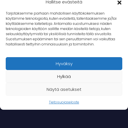
Hallitse evästeitä
Tarjotaksemme parhaan mahdollisen käyttökokemuksen
käytämme teknologioita, kuten evästeitä, tallentaaksemme ja/tai
käyttääksemme laitetietoja. Antamalla suostumuksesi näiden
teknologioiden käyttöön sallitte meidän käsitellä tietoja, kuten
selauskäyttäytymistä tai yksilöllisiä tunnisteita tällä sivustolla.
Suostumuksen epääminen tai sen peruuttaminen voi vaikuttaa
haitallisesti tiettyihin ominaisuuksiin ja toimintoihin.
Hyväksy
Hylkää
Näytä asetukset
Tietosuojaseloste
Ota yhteyttä