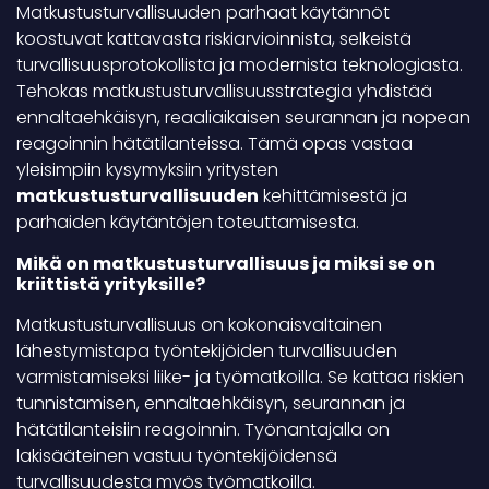
Matkustusturvallisuuden parhaat käytännöt
koostuvat kattavasta riskiarvioinnista, selkeistä
turvallisuusprotokollista ja modernista teknologiasta.
Tehokas matkustusturvallisuusstrategia yhdistää
ennaltaehkäisyn, reaaliaikaisen seurannan ja nopean
reagoinnin hätätilanteissa. Tämä opas vastaa
yleisimpiin kysymyksiin yritysten
matkustusturvallisuuden
kehittämisestä ja
parhaiden käytäntöjen toteuttamisesta.
Mikä on matkustusturvallisuus ja miksi se on
kriittistä yrityksille?
Matkustusturvallisuus on kokonaisvaltainen
lähestymistapa työntekijöiden turvallisuuden
varmistamiseksi liike- ja työmatkoilla. Se kattaa riskien
tunnistamisen, ennaltaehkäisyn, seurannan ja
hätätilanteisiin reagoinnin. Työnantajalla on
lakisääteinen vastuu työntekijöidensä
turvallisuudesta myös työmatkoilla.