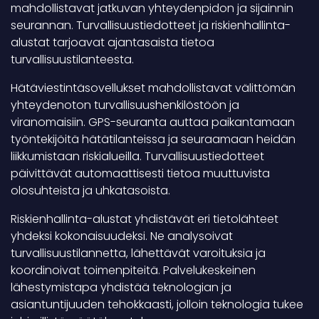
mahdollistavat jatkuvan yhteydenpidon ja sijainnin
seurannan. Turvallisuustiedotteet ja riskienhallinta-
alustat tarjoavat ajantasaista tietoa
turvallisuustilanteesta.
Hätäviestintäsovellukset mahdollistavat välittömän
yhteydenoton turvallisuushenkilöstöön ja
viranomaisiin. GPS-seuranta auttaa paikantamaan
työntekijöitä hätätilanteissa ja seuraamaan heidän
liikkumistaan riskialueilla. Turvallisuustiedotteet
päivittävät automaattisesti tietoa muuttuvista
olosuhteista ja uhkatasoista.
Riskienhallinta-alustat yhdistävät eri tietolähteet
yhdeksi kokonaisuudeksi. Ne analysoivat
turvallisuustilannetta, lähettävät varoituksia ja
koordinoivat toimenpiteitä. Palvelukeskeinen
lähestymistapa yhdistää teknologian ja
asiantuntijuuden tehokkaasti, jolloin teknologia tukee