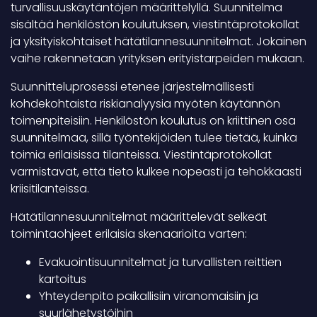
turvallisuuskäytäntöjen määrittelyllä. Suunnitelma
sisältää henkilöstön koulutuksen, viestintäprotokollat
ja yksityiskohtaiset hätätilannesuunnitelmat. Jokainen
vaihe rakennetaan yrityksen erityistarpeiden mukaan.
Suunnitteluprosessi etenee järjestelmällisesti
kohdekohtaista riskianalyysia myöten käytännön
toimenpiteisiin. Henkilöstön koulutus on kriittinen osa
suunnitelmaa, sillä työntekijöiden tulee tietää, kuinka
toimia erilaisissa tilanteissa. Viestintäprotokollat
varmistavat, että tieto kulkee nopeasti ja tehokkaasti
kriisitilanteissa.
Hätätilannesuunnitelmat määrittelevät selkeät
toimintaohjeet erilaisia skenaarioita varten:
Evakuointisuunnitelmat ja turvallisten reittien
kartoitus
Yhteydenpito paikallisiin viranomaisiin ja
suurlähetystöihin