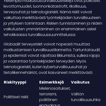
Yleisimpiä matkustusturvallisuusriskejä ovat poliittiset
levottomuudet, luonnonkatastrofit, rikollisuus,
terveysuhat ja teknologiariskit. Nämä riskit voivat
vaikuttaa merkittävästi työntekijöiden turvallisuuteen
ja yrityksen toimintaan. Riskien tunnistaminen ja niiden
vaikutusten ymmärtäminen on ensimmäinen askel
tehokkaassa turvallisuussuunnittelussa.
Globaalit terveysriskit voivat nopeasti muuttaa
matkustamisen turvallisuustilannetta. Tartuntataudit
ja epidemiat voivat rajoittaa liikkumista, sulkea rajoja
ja vaarantaa työntekijöiden terveyden. Myös
teknologiariskit, kuten kyberturvallisuusuhat ja
tietoliikennehäiriöt, ovat kasvaneet merkittävästi.
Riskityyppi
Esimerkkejä
Vaikutus
Mielenosoitukset,
terrorismi,
Välitön
Poliittiset riskit
poliittinen
turvallisuusuhka
epävakaus