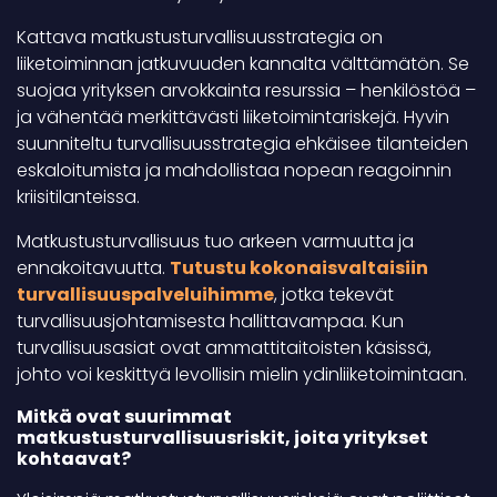
Kattava matkustusturvallisuusstrategia on
liiketoiminnan jatkuvuuden kannalta välttämätön. Se
suojaa yrityksen arvokkainta resurssia – henkilöstöä –
ja vähentää merkittävästi liiketoimintariskejä. Hyvin
suunniteltu turvallisuusstrategia ehkäisee tilanteiden
eskaloitumista ja mahdollistaa nopean reagoinnin
kriisitilanteissa.
Matkustusturvallisuus tuo arkeen varmuutta ja
ennakoitavuutta.
Tutustu kokonaisvaltaisiin
turvallisuuspalveluihimme
, jotka tekevät
turvallisuusjohtamisesta hallittavampaa. Kun
turvallisuusasiat ovat ammattitaitoisten käsissä,
johto voi keskittyä levollisin mielin ydinliiketoimintaan.
Mitkä ovat suurimmat
matkustusturvallisuusriskit, joita yritykset
kohtaavat?