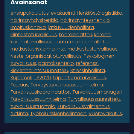
Avainsanat
ensiapukoulutus
evakuointi
Henkilöstölogistiikka
häirintäyhdyshenkilö
häirintäyhteyshenkilö
ilmoituskanava
jatkuvuudenhallinta
Kiinteistöturvallisuus
koordinaattori
korona
koronaturvallisuus
Laatu
maineenhallinta
matkustusriskienhallinta
matkustusturvallisuus
Neste
organisaatioturvallisuus
Psykologinen
turvallisuus
päätöksenteko
referenssi
Riskienhallintasuunnittelu
Stressinhallinta
Supercell
TA2020
tapahtumaturvallisuus
Tapaus
Terveysturvallisuussuunnitelma
Turvallisuuskoordinaattori
Turvallisuusmanageri
Turvallisuussuunnitelma
Turvallisuussuunnittelu
turvallisuustuottaja
Turvallisuusvalmennus
tutkinta
Työkalu riskienhallintaan
Vuorovaikutus