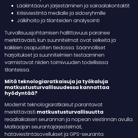
Lääkintäavun järjestäminen ja sairaalakontaktit
Kriisiviestintä medialle ja sidosryhmille
Jälkihoito ja tilanteiden analysointi
Turvallisuusjohtamisen hallittavuus paranee
merkittävästi, kun suunnitelmat ovat selkeitä ja
kaikkien osapuolten tiedossa. Säännölliset
harjoitukset ja suunnitelmien testaaminen
varmistavat niiden toimivuuden todellisissa
tilanteissa.
Mitä teknologiaratkaisuja ja työkaluja
matkustusturvallisuudessa kannattaa
hyödyntää?
Modernit teknologiaratkaisut parantavat
merkittävästi
matkustusturvallisuutta
reaaliaikaisen seurannan ja nopean viestinnän avulla.
Matkaajan seurantajärjestelmät,
hätäviestintäsovellukset ja GPS-seuranta