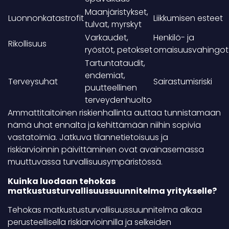
Maanjäristykset,
Luonnonkatastrofit
Liikkumisen esteet
tulvat, myrskyt
Varkaudet,
Henkilö- ja
Rikollisuus
ryöstöt, petokset
omaisuusvahingot
Tartuntataudit,
endemiat,
Terveysuhat
Sairastumisriski
puutteellinen
terveydenhuolto
Ammattitaitoinen riskienhallinta auttaa tunnistamaan
nämä uhat ennalta ja kehittämään niihin sopivia
vastatoimia. Jatkuva tilannetietoisuus ja
riskiarvioinnin päivittäminen ovat avainasemassa
muuttuvassa turvallisuusympäristössä.
Kuinka luodaan tehokas
matkustusturvallisuussuunnitelma yritykselle?
Tehokas matkustusturvallisuussuunnitelma alkaa
perusteellisella riskiarvioinnilla ja selkeiden