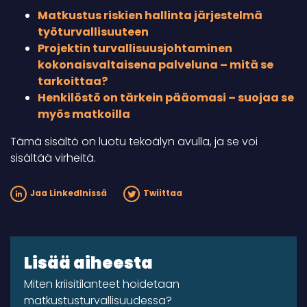
Matkustus riskien hallinta järjestelmä
työturvallisuuteen
Projektin turvallisuusjohtaminen
kokonaisvaltaisena palveluna – mitä se
tarkoittaa?
Henkilöstö on tärkein pääomasi – suojaa se
myös matkoilla
Tämä sisältö on luotu tekoälyn avulla, ja se voi
sisältää virheitä.
Jaa LinkedInissä
Twiittaa
Lisää aiheesta
Miten kriisitilanteet hoidetaan
matkustusturvallisuudessa?