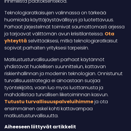
inhimillistä päätöksentekoa.
Teknologiaratkaisujen valinnassa on tärkeää
huomioida käyttäjäystävällisyys ja luotettavuus.
Parhaat järjestelmät toimivat saumattomasti arjessa
ja tarjoavat välittömän avun kriisitilanteissa.
Ota
yhteyttä
selvittääksesi, mitkä teknologiaratkaisut
sopivat parhaiten yrityksesi tarpeisiin.
Matkustusturvallisuuden parhaat käytännöt
yhdistävät huolellisen suunnittelun, kattavan
riskienhallinnan ja modernin teknologian. Onnistunut
turvallisuusstrategia ei ainoastaan suojaa
työntekijöitä, vaan luo myös luottamusta ja
mahdollistaa turvallisen liiketoiminnan kasvun.
Tutustu turvallisuuspalveluihimme
ja ota
ensimmäinen askel kohti kattavampaa
matkustusturvallisuutta.
Aiheeseen liittyvät artikkelit