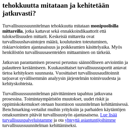
tehokkuutta mitataan ja kehitetään
jatkuvasti?
Turvallisuussuunnitelman tehokkuutta mitataan
monipuolisilla
mittareilla
, jotka kattavat sekä ennakkoindikaattorit että
tuloksellisuuden mittarit. Keskeisiä mittareita ovat
turvallisuushavaintojen määrä, koulutusten toteutuminen,
riskiarviointien ajantasaisuus ja poikkeamien käsittelyaika. Myös
henkilöstön turvallisuusasenteiden mittaaminen on tärkeää.
Jatkuvan parantamisen prosessi perustuu säännölliseen arviointiin ja
palautteen keräämiseen. Kuukausittaiset turvallisuusraportit antavat
tietoa kehityksen suunnasta. Vuosittaiset turvallisuusauditoinnit
tarjoavat syvällisemmän analyysin järjestelmän toimivuudesta ja
kehityskohteista.
Turvallisuussuunnitelman päivittäminen tapahtuu jatkuvana
prosessina. Toimintaympäristön muutokset, uudet riskit ja
oppimiskokemukset otetaan huomioon suunnitelman kehittämisessä.
Benchmarking-vertailut muihin yrityksiin ja parhaiden käytäntöjen
omaksuminen pitävät turvallisuustyön ajantasaisena.
Lue lisää
turvallisuuspalveluistamme
ja ota
yhteyttä asiantuntijoihimme
turvallisuussuunnitelman kehittämiseksi.