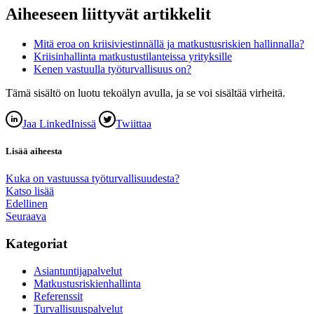
Aiheeseen liittyvät artikkelit
Mitä eroa on kriisiviestinnällä ja matkustusriskien hallinnalla?
Kriisinhallinta matkustustilanteissa yrityksille
Kenen vastuulla työturvallisuus on?
Tämä sisältö on luotu tekoälyn avulla, ja se voi sisältää virheitä.
Jaa LinkedInissä
Twiittaa
Lisää aiheesta
Kuka on vastuussa työturvallisuudesta?
Katso lisää
Edellinen
Seuraava
Kategoriat
Asiantuntijapalvelut
Matkustusriskienhallinta
Referenssit
Turvallisuuspalvelut