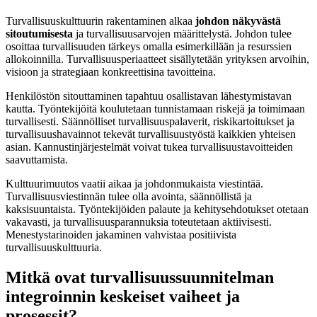
Turvallisuuskulttuurin rakentaminen alkaa
johdon näkyvästä
sitoutumisesta
ja turvallisuusarvojen määrittelystä. Johdon tulee
osoittaa turvallisuuden tärkeys omalla esimerkillään ja resurssien
allokoinnilla. Turvallisuusperiaatteet sisällytetään yrityksen arvoihin,
visioon ja strategiaan konkreettisina tavoitteina.
Henkilöstön sitouttaminen tapahtuu osallistavan lähestymistavan
kautta. Työntekijöitä koulutetaan tunnistamaan riskejä ja toimimaan
turvallisesti. Säännölliset turvallisuuspalaverit, riskikartoitukset ja
turvallisuushavainnot tekevät turvallisuustyöstä kaikkien yhteisen
asian. Kannustinjärjestelmät voivat tukea turvallisuustavoitteiden
saavuttamista.
Kulttuurimuutos vaatii aikaa ja johdonmukaista viestintää.
Turvallisuusviestinnän tulee olla avointa, säännöllistä ja
kaksisuuntaista. Työntekijöiden palaute ja kehitysehdotukset otetaan
vakavasti, ja turvallisuusparannuksia toteutetaan aktiivisesti.
Menestystarinoiden jakaminen vahvistaa positiivista
turvallisuuskulttuuria.
Mitkä ovat turvallisuussuunnitelman
integroinnin keskeiset vaiheet ja
prosessit?