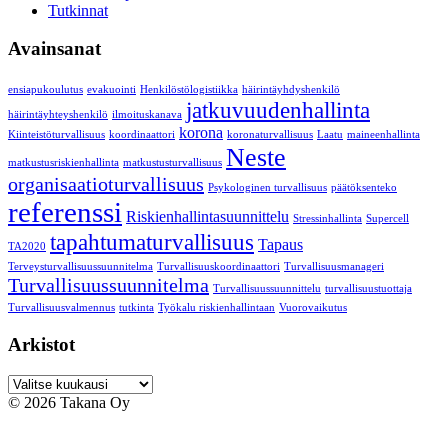
Tutkinnat
Avainsanat
ensiapukoulutus
evakuointi
Henkilöstölogistiikka
häirintäyhdyshenkilö
jatkuvuudenhallinta
häirintäyhteyshenkilö
ilmoituskanava
korona
Kiinteistöturvallisuus
koordinaattori
koronaturvallisuus
Laatu
maineenhallinta
Neste
matkustusriskienhallinta
matkustusturvallisuus
organisaatioturvallisuus
Psykologinen turvallisuus
päätöksenteko
referenssi
Riskienhallintasuunnittelu
Stressinhallinta
Supercell
tapahtumaturvallisuus
Tapaus
TA2020
Terveysturvallisuussuunnitelma
Turvallisuuskoordinaattori
Turvallisuusmanageri
Turvallisuussuunnitelma
Turvallisuussuunnittelu
turvallisuustuottaja
Turvallisuusvalmennus
tutkinta
Työkalu riskienhallintaan
Vuorovaikutus
Arkistot
Arkistot
© 2026 Takana Oy
Takana