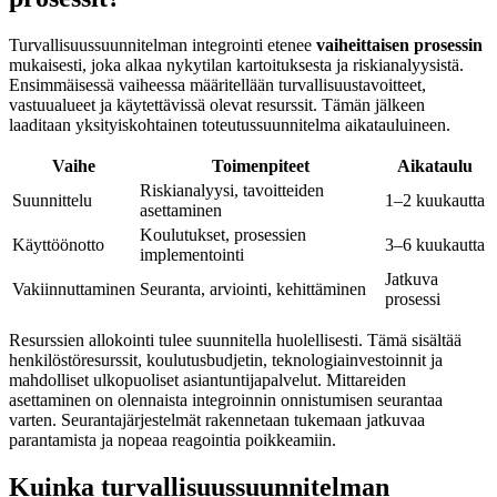
Turvallisuussuunnitelman integrointi etenee
vaiheittaisen prosessin
mukaisesti, joka alkaa nykytilan kartoituksesta ja riskianalyysistä.
Ensimmäisessä vaiheessa määritellään turvallisuustavoitteet,
vastuualueet ja käytettävissä olevat resurssit. Tämän jälkeen
laaditaan yksityiskohtainen toteutussuunnitelma aikatauluineen.
Vaihe
Toimenpiteet
Aikataulu
Riskianalyysi, tavoitteiden
Suunnittelu
1–2 kuukautta
asettaminen
Koulutukset, prosessien
Käyttöönotto
3–6 kuukautta
implementointi
Jatkuva
Vakiinnuttaminen
Seuranta, arviointi, kehittäminen
prosessi
Resurssien allokointi tulee suunnitella huolellisesti. Tämä sisältää
henkilöstöresurssit, koulutusbudjetin, teknologiainvestoinnit ja
mahdolliset ulkopuoliset asiantuntijapalvelut. Mittareiden
asettaminen on olennaista integroinnin onnistumisen seurantaa
varten. Seurantajärjestelmät rakennetaan tukemaan jatkuvaa
parantamista ja nopeaa reagointia poikkeamiin.
Kuinka turvallisuussuunnitelman