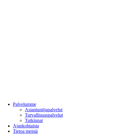
Takana
Palvelumme
Asiantuntijapalvelut
Turvallisuuspalvelut
Tutkinnat
Ajankohtaista
Tietoa meistä