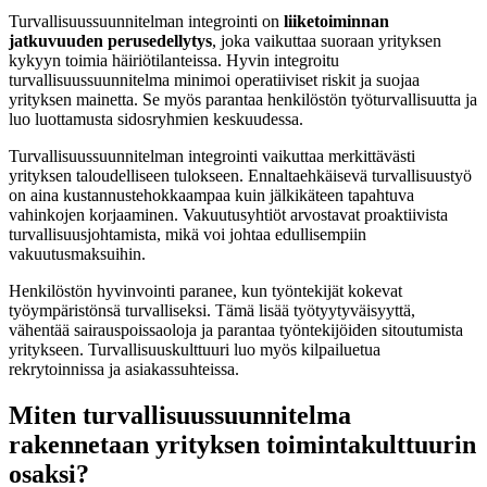
Turvallisuussuunnitelman integrointi on
liiketoiminnan
jatkuvuuden perusedellytys
, joka vaikuttaa suoraan yrityksen
kykyyn toimia häiriötilanteissa. Hyvin integroitu
turvallisuussuunnitelma minimoi operatiiviset riskit ja suojaa
yrityksen mainetta. Se myös parantaa henkilöstön työturvallisuutta ja
luo luottamusta sidosryhmien keskuudessa.
Turvallisuussuunnitelman integrointi vaikuttaa merkittävästi
yrityksen taloudelliseen tulokseen. Ennaltaehkäisevä turvallisuustyö
on aina kustannustehokkaampaa kuin jälkikäteen tapahtuva
vahinkojen korjaaminen. Vakuutusyhtiöt arvostavat proaktiivista
turvallisuusjohtamista, mikä voi johtaa edullisempiin
vakuutusmaksuihin.
Henkilöstön hyvinvointi paranee, kun työntekijät kokevat
työympäristönsä turvalliseksi. Tämä lisää työtyytyväisyyttä,
vähentää sairauspoissaoloja ja parantaa työntekijöiden sitoutumista
yritykseen. Turvallisuuskulttuuri luo myös kilpailuetua
rekrytoinnissa ja asiakassuhteissa.
Miten turvallisuussuunnitelma
rakennetaan yrityksen toimintakulttuurin
osaksi?