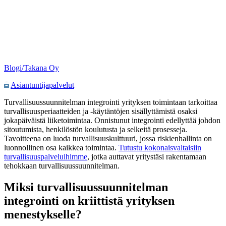
Blogi/Takana Oy
Asiantuntijapalvelut
Turvallisuussuunnitelman integrointi yrityksen toimintaan tarkoittaa
turvallisuusperiaatteiden ja -käytäntöjen sisällyttämistä osaksi
jokapäiväistä liiketoimintaa. Onnistunut integrointi edellyttää johdon
sitoutumista, henkilöstön koulutusta ja selkeitä prosesseja.
Tavoitteena on luoda turvallisuuskulttuuri, jossa riskienhallinta on
luonnollinen osa kaikkea toimintaa.
Tutustu kokonaisvaltaisiin
turvallisuuspalveluihimme
, jotka auttavat yritystäsi rakentamaan
tehokkaan turvallisuussuunnitelman.
Miksi turvallisuussuunnitelman
integrointi on kriittistä yrityksen
menestykselle?