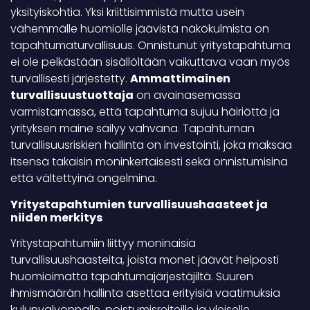
yksityiskohtia. Yksi kriittisimmistä mutta usein
vähemmälle huomiolle jäävistä näkökulmista on
tapahtumaturvallisuus. Onnistunut yritystapahtuma
ei ole pelkästään sisällöltään vaikuttava vaan myös
turvallisesti järjestetty.
Ammattimainen
turvallisuustuottaja
on avainasemassa
varmistamassa, että tapahtuma sujuu häiriöttä ja
yrityksen maine säilyy vahvana. Tapahtuman
turvallisuusriskien hallinta on investointi, joka maksaa
itsensä takaisin moninkertaisesti sekä onnistumisina
että vältettyinä ongelmina.
Yritystapahtumien turvallisuushaasteet ja
niiden merkitys
Yritystapahtumiin liittyy moninaisia
turvallisuushaasteita, joista monet jäävät helposti
huomioimatta tapahtumajärjestäjiltä. Suuren
ihmismäärän hallinta asettaa erityisiä vaatimuksia
kulunvalvonnalle, poistumisreiteille ja yleiselle