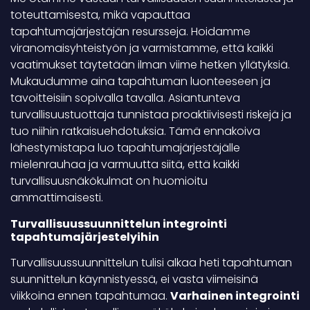
toteuttamisesta, mikä vapauttaa
tapahtumajärjestäjän resursseja. Hoidamme
viranomaisyhteistyön ja varmistamme, että kaikki
vaatimukset täytetään ilman viime hetken yllätyksiä.
Mukaudumme aina tapahtuman luonteeseen ja
tavoitteisiin sopivalla tavalla. Asiantunteva
turvallisuustuottaja tunnistaa proaktiivisesti riskejä ja
tuo niihin ratkaisuehdotuksia. Tämä ennakoiva
lähestymistapa luo tapahtumajärjestäjälle
mielenrauhaa ja varmuutta siitä, että kaikki
turvallisuusnäkökulmat on huomioitu
ammattimaisesti.
Turvallisuussuunnittelun integrointi
tapahtumajärjestelyihin
Turvallisuussuunnittelun tulisi alkaa heti tapahtuman
suunnittelun käynnistyessä, ei vasta viimeisinä
viikkoina ennen tapahtumaa.
Varhainen integrointi