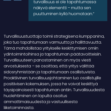
turvallisuus ei ole tapahtumassa
näkyvä elementti – mutta sen
puuttuminen kyllä huomataan.”
Turvallisuustuottaja toimii strategisena kumppanina,
joka tuo tapahtumaan varmuutta ja hallittavuutta.
Tämä mahdollistaa yritykselle keskittymisen omiin
ydintoimintoihinsa ja tapahtuman päätavoitteisiin.
Turvallisuuteen panostaminen on myös viesti
arvostuksesta – se osoittaa, että yritys välittää
sidosryhmistään ja tapahtumaan osallistuvista.
Proaktiivinen turvallisuusjohtaminen luo osallistujille
positiivisen kokemuksen, jossa he voivat keskittyä
täysipainoisesti tapahtuman antiin. Turvallisuudesta
huolehtiminen on lopulta osoitus
ammattimaisuudesta ja vastuullisesta
liiketoiminnasta.