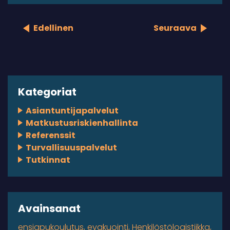
Edellinen
Seuraava
Kategoriat
Asiantuntijapalvelut
Matkustusriskienhallinta
Referenssit
Turvallisuuspalvelut
Tutkinnat
Avainsanat
ensiapukoulutus
evakuointi
Henkilöstölogistiikka