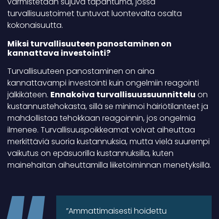
varmistetaan sujuva tapahtuma, jossa
turvallisuustoimet tuntuvat luontevalta osalta
kokonaisuutta.
Miksi turvallisuuteen panostaminen on
kannattava investointi?
Turvallisuuteen panostaminen on aina
kannattavampi investointi kuin ongelmiin reagointi
jälkikäteen.
Ennakoiva turvallisuussuunnittelu
on
kustannustehokasta, sillä se minimoi häiriötilanteet ja
mahdollistaa tehokkaan reagoinnin, jos ongelmia
ilmenee. Turvallisuuspoikkeamat voivat aiheuttaa
merkittäviä suoria kustannuksia, mutta vielä suurempi
vaikutus on epäsuorilla kustannuksilla, kuten
mainehaitan aiheuttamilla liiketoiminnan menetyksillä.
”Ammattimaisesti hoidettu