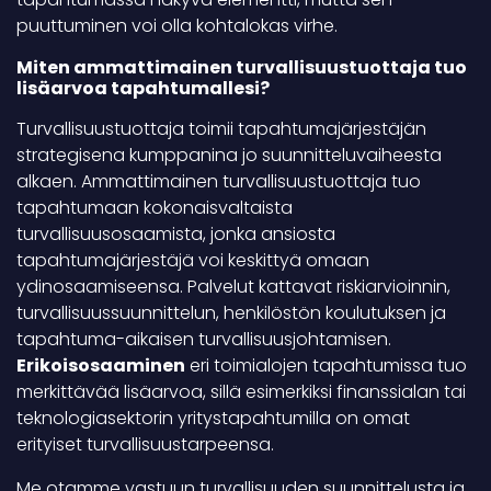
puuttuminen voi olla kohtalokas virhe.
Miten ammattimainen turvallisuustuottaja tuo
lisäarvoa tapahtumallesi?
Turvallisuustuottaja toimii tapahtumajärjestäjän
strategisena kumppanina jo suunnitteluvaiheesta
alkaen. Ammattimainen turvallisuustuottaja tuo
tapahtumaan kokonaisvaltaista
turvallisuusosaamista, jonka ansiosta
tapahtumajärjestäjä voi keskittyä omaan
ydinosaamiseensa. Palvelut kattavat riskiarvioinnin,
turvallisuussuunnittelun, henkilöstön koulutuksen ja
tapahtuma-aikaisen turvallisuusjohtamisen.
Erikoisosaaminen
eri toimialojen tapahtumissa tuo
merkittävää lisäarvoa, sillä esimerkiksi finanssialan tai
teknologiasektorin yritystapahtumilla on omat
erityiset turvallisuustarpeensa.
Me otamme vastuun turvallisuuden suunnittelusta ja