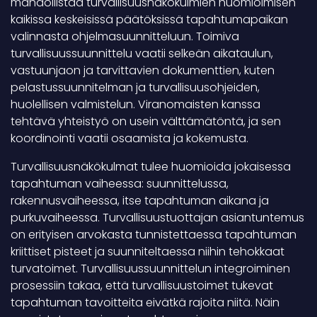
mahdollistaa turvallisuusnäkökulmien huomioimisen
kaikissa keskeisissä päätöksissä tapahtumapaikan
valinnasta ohjelmasuunnitteluun. Toimiva
turvallisuussuunnittelu vaatii selkeän aikataulun,
vastuunjaon ja tarvittavien dokumenttien, kuten
pelastussuunnitelman ja turvallisuusohjeiden,
huolellisen valmistelun. Viranomaisten kanssa
tehtävä yhteistyö on usein välttämätöntä, ja sen
koordinointi vaatii osaamista ja kokemusta.
Turvallisuusnäkökulmat tulee huomioida jokaisessa
tapahtuman vaiheessa: suunnittelussa,
rakennusvaiheessa, itse tapahtuman aikana ja
purkuvaiheessa. Turvallisuustuottajan asiantuntemus
on erityisen arvokasta tunnistettaessa tapahtuman
kriittiset pisteet ja suunniteltaessa niihin tehokkaat
turvatoimet. Turvallisuussuunnittelun integroiminen
prosessiin takaa, että turvallisuustoimet tukevat
tapahtuman tavoitteita eivätkä rajoita niitä. Näin