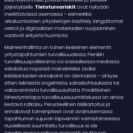
järjestykselle.
Tietoturvariskit
ovat nykyään
merkittävässä asemassa – esimerkiksi
arkaluontoisten yritystietojen käsittely, langattomat
verkot ja digitaalisten materiaalien suojaaminen
vaativat erityistä huomiota.
Maineenhallinta on toinen keskeinen elementti
yritystapahtumien turvallisuudessa. Pienikin
turvallisuuspoikkeama voi sosiaalisessa mediassa
eskaloitua nopeasti mainekriisiksi. Lisäksi
kriisitilanteiden ennakointi on olennaista – oli kyse
sitten teknisistä ongelmista, sairaskohtauksista tai
vakavammista turvallisuusuhista. Proaktiivinen
lähestymistapa turvallisuussuunnittelussa on ainoa
kestävä ratkaisu. Perusteellinen riskikartoitus ja
ennakoivat toimenpiteet ovat avainasemassa
tapahtuman sujuvan läpiviennin varmistamisessa.
Huolellisesti suunniteltu turvallisuus ei ole
tapahtumassa näkyvä elementti, mutta sen