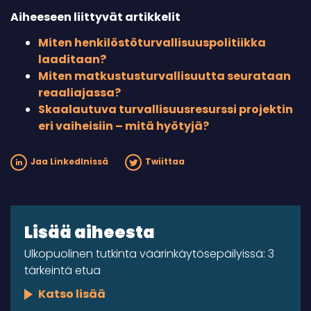
Aiheeseen liittyvät artikkelit
Miten henkilöstöturvallisuuspolitiikka
laaditaan?
Miten matkustusturvallisuutta seurataan
reaaliajassa?
Skaalautuva turvallisuusresurssi projektin
eri vaiheisiin – mitä hyötyjä?
Jaa LinkedInissä
Twiittaa
Lisää aiheesta
Ulkopuolinen tutkinta väärinkäytösepäilyissä: 3
tärkeintä etua
Katso lisää