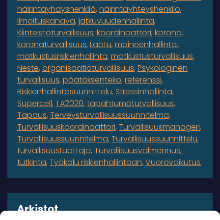
häirintäyhdyshenkilö
häirintäyhteyshenkilö
ilmoituskanava
jatkuvuudenhallinta
Kiinteistöturvallisuus
koordinaattori
korona
koronaturvallisuus
Laatu
maineenhallinta
matkustusriskienhallinta
matkustusturvallisuus
Neste
organisaatioturvallisuus
Psykologinen
turvallisuus
päätöksenteko
referenssi
Riskienhallintasuunnittelu
Stressinhallinta
Supercell
TA2020
tapahtumaturvallisuus
Tapaus
Terveysturvallisuussuunnitelma
Turvallisuuskoordinaattori
Turvallisuusmanageri
Turvallisuussuunnitelma
Turvallisuussuunnittelu
turvallisuustuottaja
Turvallisuusvalmennus
tutkinta
Työkalu riskienhallintaan
Vuorovaikutus
Arkistot