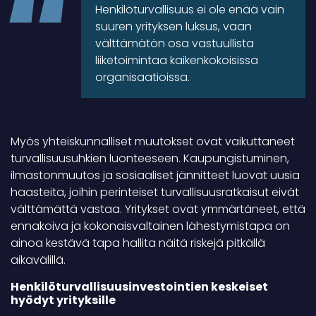
Henkilöturvallisuus ei ole enää vain
suuren yrityksen luksus, vaan
välttämätön osa vastuullista
liiketoimintaa kaikenkokoisissa
organisaatioissa.
Myös yhteiskunnalliset muutokset ovat vaikuttaneet
turvallisuusuhkien luonteeseen. Kaupungistuminen,
ilmastonmuutos ja sosiaaliset jännitteet luovat uusia
haasteita, joihin perinteiset turvallisuusratkaisut eivät
välttämättä vastaa. Yritykset ovat ymmärtäneet, että
ennakoiva ja kokonaisvaltainen lähestymistapa on
ainoa kestävä tapa hallita näitä riskejä pitkällä
aikavälillä.
Henkilöturvallisuusinvestointien keskeiset
hyödyt yrityksille