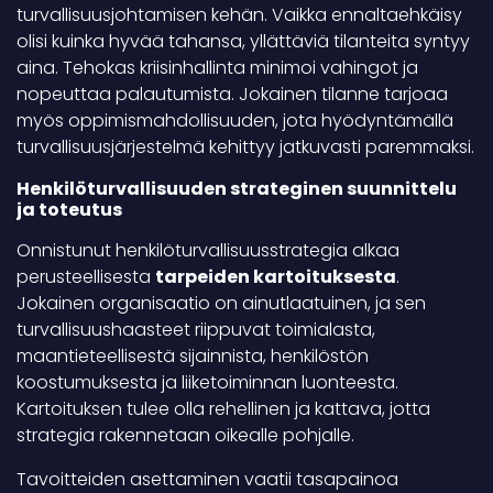
turvallisuusjohtamisen kehän. Vaikka ennaltaehkäisy
olisi kuinka hyvää tahansa, yllättäviä tilanteita syntyy
aina. Tehokas kriisinhallinta minimoi vahingot ja
nopeuttaa palautumista. Jokainen tilanne tarjoaa
myös oppimismahdollisuuden, jota hyödyntämällä
turvallisuusjärjestelmä kehittyy jatkuvasti paremmaksi.
Henkilöturvallisuuden strateginen suunnittelu
ja toteutus
Onnistunut henkilöturvallisuusstrategia alkaa
perusteellisesta
tarpeiden kartoituksesta
.
Jokainen organisaatio on ainutlaatuinen, ja sen
turvallisuushaasteet riippuvat toimialasta,
maantieteellisestä sijainnista, henkilöstön
koostumuksesta ja liiketoiminnan luonteesta.
Kartoituksen tulee olla rehellinen ja kattava, jotta
strategia rakennetaan oikealle pohjalle.
Tavoitteiden asettaminen vaatii tasapainoa