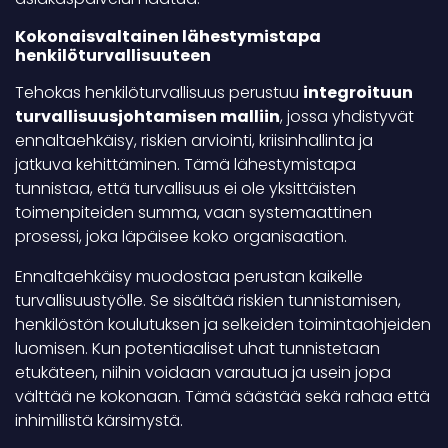
Kokonaisvaltainen lähestymistapa
henkilöturvallisuuteen
Tehokas henkilöturvallisuus perustuu
integroituun
turvallisuusjohtamisen malliin
, jossa yhdistyvät
ennaltaehkäisy, riskien arviointi, kriisinhallinta ja
jatkuva kehittäminen. Tämä lähestymistapa
tunnistaa, että turvallisuus ei ole yksittäisten
toimenpiteiden summa, vaan systemaattinen
prosessi, joka läpäisee koko organisaation.
Ennaltaehkäisy muodostaa perustan kaikelle
turvallisuustyölle. Se sisältää riskien tunnistamisen,
henkilöstön koulutuksen ja selkeiden toimintaohjeiden
luomisen. Kun potentiaaliset uhat tunnistetaan
etukäteen, niihin voidaan varautua ja usein jopa
välttää ne kokonaan. Tämä säästää sekä rahaa että
inhimillistä kärsimystä.