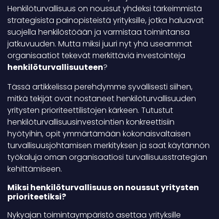
Henkilöturvallisuus on noussut yhdeksi tärkeimmistä
strategisista painopisteistä yrityksille, jotka haluavat
suojella henkilöstöään ja varmistaa toimintansa
jatkuvuuden. Mutta miksi juuri nyt yhä useammat
organisaatiot tekevät merkittäviä investointeja
henkilöturvallisuuteen
?
Tässä artikkelissa perehdymme syvällisesti siihen,
mitkä tekijät ovat nostaneet henkilöturvallisuuden
yritysten prioriteettilistojen kärkeen. Tutustut
henkilöturvallisuusinvestointien konkreettisiin
hyötyihin, opit ymmärtämään kokonaisvaltaisen
turvallisuusjohtamisen merkityksen ja saat käytännön
työkaluja oman organisaatiosi turvallisuusstrategian
kehittämiseen.
Miksi henkilöturvallisuus on noussut yritysten
prioriteetiksi?
Nykyajan toimintaympäristö asettaa yrityksille