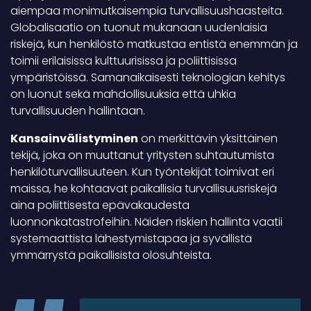
aiempaa monimutkaisempia turvallisuushaasteita.
Globalisaatio on tuonut mukanaan uudenlaisia
riskejä, kun henkilöstö matkustaa entistä enemmän ja
toimii erilaisissa kulttuurisissa ja poliittisissa
ympäristöissä. Samanaikaisesti teknologian kehitys
on luonut sekä mahdollisuuksia että uhkia
turvallisuuden hallintaan.
Kansainvälistyminen
on merkittävin yksittäinen
tekijä, joka on muuttanut yritysten suhtautumista
henkilöturvallisuuteen. Kun työntekijät toimivat eri
maissa, he kohtaavat paikallisia turvallisuusriskejä
aina poliittisesta epävakaudesta
luonnonkatastrofeihin. Näiden riskien hallinta vaatii
systemaattista lähestymistapaa ja syvällistä
ymmärrystä paikallisista olosuhteista.