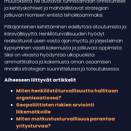
muutoksista. Ne auttavat tunnistamaan onnistumiset
ja kehityskohteet ja mahdollistavat strategian
jatkuvan hiomisen entistä tehokkaammaksi.
Pitkäjänteinen kehittäminen edellyttää sitoutumista ja
kärsivällisyyttä. Henkilöturvallisuuden hyödyt
realisoituvat usein vasta ajan myötä, ja järjestelmän
kypsyminen vaatii kokemusta ja jatkuvaa oppimista.
Siksi on viisasta hyödyntää ulkopuolista
ammattitaitoa ja kokemusta oman osaamisen
rinnalla strategian suunnittelussa ja toteutuksessa.
Aiheeseen liittyvät artikkelit
Miten henkilöstöturvallisuutta hallitaan
organisaatiossa?
Geopoliittisten riskien arviointi
liikematkoille
Miten matkustusturvallisuus parantaa
yritysturvaa?