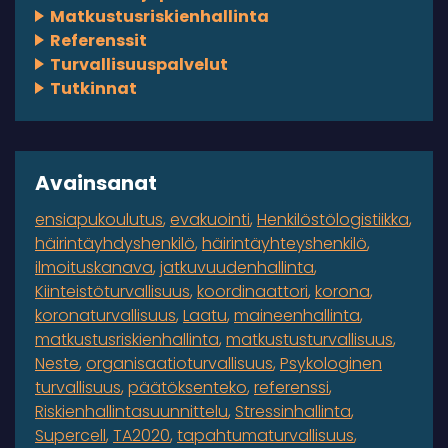
Matkustusriskienhallinta
Referenssit
Turvallisuuspalvelut
Tutkinnat
Avainsanat
ensiapukoulutus
evakuointi
Henkilöstölogistiikka
häirintäyhdyshenkilö
häirintäyhteyshenkilö
ilmoituskanava
jatkuvuudenhallinta
Kiinteistöturvallisuus
koordinaattori
korona
koronaturvallisuus
Laatu
maineenhallinta
matkustusriskienhallinta
matkustusturvallisuus
Neste
organisaatioturvallisuus
Psykologinen
turvallisuus
päätöksenteko
referenssi
Riskienhallintasuunnittelu
Stressinhallinta
Supercell
TA2020
tapahtumaturvallisuus