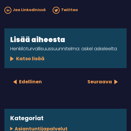
Jaa LinkedInissä
Twiittaa
Lisää aiheesta
Henkilöturvallisuussuunnitelma: askel askeleelta
Katso lisää
Edellinen
Seuraava
Kategoriat
Asiantuntijapalvelut