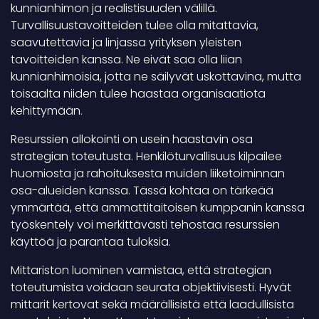
kunnianhimon ja realistisuuden välillä.
Turvallisuustavoitteiden tulee olla mitattavia,
saavutettavia ja linjassa yrityksen yleisten
tavoitteiden kanssa. Ne eivät saa olla liian
kunnianhimoisia, jotta ne säilyvät uskottavina, mutta
toisaalta niiden tulee haastaa organisaatiota
kehittymään.
Resurssien allokointi on usein haastavin osa
strategian toteutusta. Henkilöturvallisuus kilpailee
huomiosta ja rahoituksesta muiden liiketoiminnan
osa-alueiden kanssa. Tässä kohtaa on tärkeää
ymmärtää, että ammattitaitoisen kumppanin kanssa
työskentely voi merkittävästi tehostaa resurssien
käyttöä ja parantaa tuloksia.
Mittariston luominen varmistaa, että strategian
toteutumista voidaan seurata objektiivisesti. Hyvät
mittarit kertovat sekä määrällisistä että laadullisista