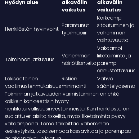
Hyödyn alue
aikavälin
aikavälin
vaikutus
vaikutus
Korkeampi
Parantunut
sitoutuminen ja
Henkilöstön hyvinvointi
työilmapiiri
vähemmän
vaihtuvuutta
Vakaampi
Vähemmän
liiketoiminta ja
Toiminnan jatkuvuus
häiriötilanteita
parempi
ennustettavuus
Lakisääteinen
Riskien
Vahva
vaatimustenmukaisuus
minimointi
sääntelyasema
Toiminnan jatkuvuuden varmistaminen on ehkä
kaikkein konkreettisin hyöty
henkilöturvallisuusinvestoinneista. Kun henkilöstö on
suojattu erilaisilta riskeiltä, myös liiketoiminta pysyy
vakaampana. Tämä tarkoittaa vähemmän
keskeytyksiä, tasaisempaa kassavirtaa ja parempaa
asiakaspalvelun laatua.