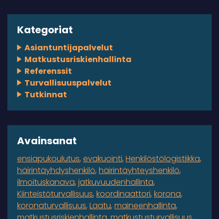
Kategoriat
Asiantuntijapalvelut
Matkustusriskienhallinta
Referenssit
Turvallisuuspalvelut
Tutkinnat
Avainsanat
ensiapukoulutus
evakuointi
Henkilöstölogistiikka
häirintäyhdyshenkilö
häirintäyhteyshenkilö
ilmoituskanava
jatkuvuudenhallinta
Kiinteistöturvallisuus
koordinaattori
korona
koronaturvallisuus
Laatu
maineenhallinta
matkustusriskienhallinta
matkustusturvallisuus