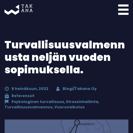
Takana
Turvallisuusvalmenn
usta neljän vuoden
sopimuksella.
8 heinäkuun, 2022
Blogi/Takana Oy
Referenssit
Psykologinen turvallisuus
,
Stressinhallinta
,
Turvallisuusvalmennus
,
Vuorovaikutus