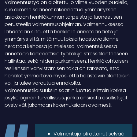
Valmennustyö on aloitettu jo viime vuoden puolella,
kun olimme saaneet rakennettua ymmärryksen
asiakkaan henkilökunnan tarpeista ja luoneet sen
perusteella valmennusohjelman. Valmennuksessa
lähdetään siitä, että henkilölle annetaan tieto ja
ymmärrys siitä, mitä muutoksia haastavatilanne
herättää kehossa ja mielessä. Valmennuksessa
annetaan konkreettisia työkaluja stressitilanteeseen
hallintaa, sekä niiden purkamiseen. Henkilökohtaisen
resilienssin vahvistamisen takia on tärkeätä, että
henkilöt ymmärtävä myös, että haastaviin tilanteisiin
voi, ja tulee varautua ennakolta.
Valmennustilaisuuksiin saatiin luotua erittäin korkea
psykologinen turvallisuus, jonka ansiosta osallistujat
pystyivät jakamaan kokemuksiaan avoimesti.
Valmentaja oli ottanut selvää