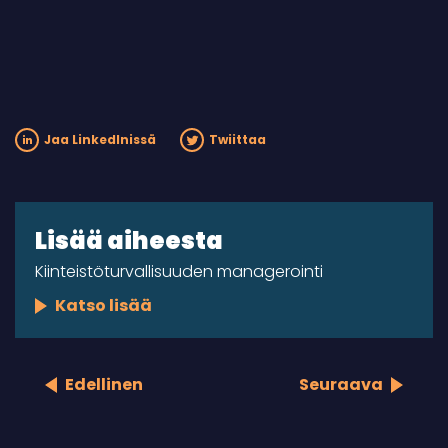
Jaa LinkedInissä
Twiittaa
Lisää aiheesta
Kiinteistöturvallisuuden managerointi
Katso lisää
Edellinen
Seuraava