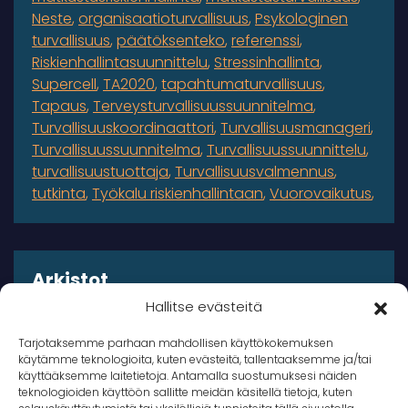
Neste
organisaatioturvallisuus
Psykologinen
turvallisuus
päätöksenteko
referenssi
Riskienhallintasuunnittelu
Stressinhallinta
Supercell
TA2020
tapahtumaturvallisuus
Tapaus
Terveysturvallisuussuunnitelma
Turvallisuuskoordinaattori
Turvallisuusmanageri
Turvallisuussuunnitelma
Turvallisuussuunnittelu
turvallisuustuottaja
Turvallisuusvalmennus
tutkinta
Työkalu riskienhallintaan
Vuorovaikutus
Arkistot
Hallitse evästeitä
Arkistot
Tarjotaksemme parhaan mahdollisen käyttökokemuksen
käytämme teknologioita, kuten evästeitä, tallentaaksemme ja/tai
käyttääksemme laitetietoja. Antamalla suostumuksesi näiden
teknologioiden käyttöön sallitte meidän käsitellä tietoja, kuten