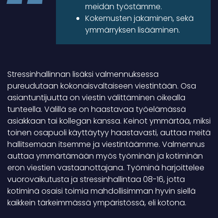
meidän työstämme.
Kokemusten jakaminen, sekä
ymmärryksen lisääminen.
Stressinhallinnan lisäksi valmennuksessa
pureudutaan kokonaisvaltaiseen viestintään. Osa
asiantuntijuutta on viestin välittäminen oikealla
tunteella. Välillä se on haastavaa työelämässä
asiakkaan tai kollegan kanssa. Keinot ymmärtää, miksi
toinen osapuoli käyttäytyy haastavasti, auttaa meitä
hallitsemaan itsemme ja viestintäämme. Valmennus
auttaa ymmärtämään myös työminän ja kotiminän
eron viestien vastaanottajana. Työminä harjoittelee
vuorovaikutusta ja stressinhallintaa 08-16, jotta
kotiminä osaisi toimia mahdollisimman hyvin siellä
kaikkein tärkeimmässä ympäristössä, eli kotona.