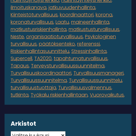
häirintäyhdyshenkilö
häirintäyhteyshenkilö
ilmoituskanava
jatkuvuudenhallinta
Kiinteistöturvallisuus
koordinaattori
korona
koronaturvallisuus
Laatu
maineenhallinta
matkustusriskienhallinta
matkustusturvallisuus
Neste
organisaatioturvallisuus
Psykologinen
turvallisuus
päätöksenteko
referenssi
Riskienhallintasuunnittelu
Stressinhallinta
Supercell
TA2020
tapahtumaturvallisuus
Tapaus
Terveysturvallisuussuunnitelma
Turvallisuuskoordinaattori
Turvallisuusmanageri
Turvallisuussuunnitelma
Turvallisuussuunnittelu
turvallisuustuottaja
Turvallisuusvalmennus
tutkinta
Työkalu riskienhallintaan
Vuorovaikutus
Arkistot
Arkistot