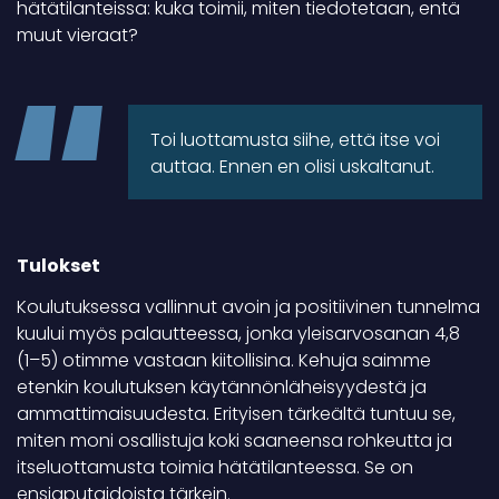
hätätilanteissa: kuka toimii, miten tiedotetaan, entä
muut vieraat?
Toi luottamusta siihe, että itse voi
auttaa. Ennen en olisi uskaltanut.
Tulokset
Koulutuksessa vallinnut avoin ja positiivinen tunnelma
kuului myös palautteessa, jonka yleisarvosanan 4,8
(1–5) otimme vastaan kiitollisina. Kehuja saimme
etenkin koulutuksen käytännönläheisyydestä ja
ammattimaisuudesta. Erityisen tärkeältä tuntuu se,
miten moni osallistuja koki saaneensa rohkeutta ja
itseluottamusta toimia hätätilanteessa. Se on
ensiaputaidoista tärkein.