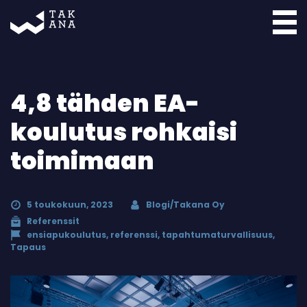
Takana
4,8 tähden EA-
koulutus rohkaisi
toimimaan
5 toukokuun, 2023
Blogi/Takana Oy
Referenssit
ensiapukoulutus
,
referenssi
,
tapahtumaturvallisuus
,
Tapaus