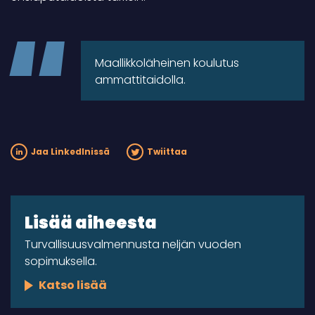
Maallikkoläheinen koulutus
ammattitaidolla.
Jaa LinkedInissä
Twiittaa
Lisää aiheesta
Turvallisuusvalmennusta neljän vuoden
sopimuksella.
Katso lisää