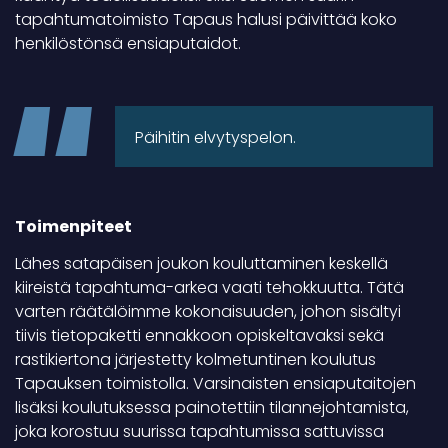
tapahtumatoimisto Tapaus halusi päivittää koko
henkilöstönsä ensiaputaidot.
Päihitin elvytyspelon.
Toimenpiteet
Lähes satapäisen joukon kouluttaminen keskellä
kiireistä tapahtuma-arkea vaati tehokkuutta. Tätä
varten räätälöimme kokonaisuuden, johon sisältyi
tiivis tietopaketti ennakkoon opiskeltavaksi sekä
rastikiertona järjestetty kolmetuntinen koulutus
Tapauksen toimistolla. Varsinaisten ensiaputaitojen
lisäksi koulutuksessa painotettiin tilannejohtamista,
joka korostuu suurissa tapahtumissa sattuvissa