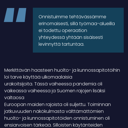
Onnistuimme tehtävässämme
erinomaisesti, sillä työmaa-alueilla
ei todettu operaation
yhteydessä yhtään sisäisesti
levinnyttä tartuntaa.
Merkittävän haasteen huolto- ja kunnossapitotöihin
loi tarve käyttää ulkomaalaisia
urakoitsijoita. Tässä vaiheessa pandemia oli
vaikeassa vaiheessa ja Suomen rajojen lisäksi
valtaosa
Euroopan maiden rajoista oli suljettu. Toiminnan
jatkuvuuden näkökulmasta välttämättömien
huolto- ja kunnossapitotöiden onnistuminen oli
ensiarvoisen tärkeää. Silloisten käytänteiden