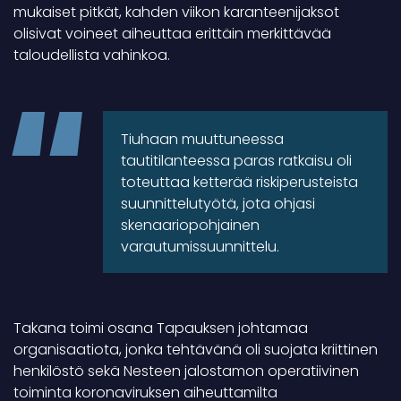
mukaiset pitkät, kahden viikon karanteenijaksot
olisivat voineet aiheuttaa erittäin merkittävää
taloudellista vahinkoa.
Tiuhaan muuttuneessa
tautitilanteessa paras ratkaisu oli
toteuttaa ketterää riskiperusteista
suunnittelutyötä, jota ohjasi
skenaariopohjainen
varautumissuunnittelu.
Takana toimi osana Tapauksen johtamaa
organisaatiota, jonka tehtävänä oli suojata kriittinen
henkilöstö sekä Nesteen jalostamon operatiivinen
toiminta koronaviruksen aiheuttamilta