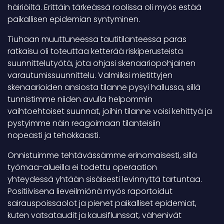
häiriöiltä. Erittäin tärkeässä roolissa oli myös estää
paikallisen epidemian syntyminen.
Tiuhaan muuttuneessa tautitilanteessa paras
ratkaisu oli toteuttaa ketterää riskiperusteista
suunnittelutyötä, jota ohjasi skenaariopohjainen
varautumissuunnittelu. Valmiiksi mietittyjen
skenaarioiden ansiosta tilanne pysyi hallussa, sillä
tunnistimme niiden avulla helpommin
vaihtoehtoiset suunnat, joihin tilanne voisi kehittyä ja
pystyimme näin reagoimaan tilanteisiin
nopeasti ja tehokkaasti.
Onnistuimme tehtävässämme erinomaisesti, sillä
työmaa-alueilla ei todettu operaation
yhteydessä yhtään sisäisesti levinnyttä tartuntaa.
Positiivisena lieveilmiönä myös raportoidut
sairauspoissaolot ja pienet paikalliset epidemiat,
kuten vatsataudit ja kausiflunssat, vähenivät