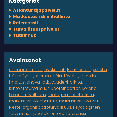
Kategoriat
Asiantuntijapalvelut
Matkustusriskienhallinta
Referenssit
Turvallisuuspalvelut
Tutkinnat
Avainsanat
ensiapukoulutus
evakuointi
Henkilöstölogistiikka
häirintäyhdyshenkilö
häirintäyhteyshenkilö
ilmoituskanava
jatkuvuudenhallinta
Kiinteistöturvallisuus
koordinaattori
korona
koronaturvallisuus
Laatu
maineenhallinta
matkustusriskienhallinta
matkustusturvallisuus
Neste
organisaatioturvallisuus
Psykologinen
turvallisuus
päätöksenteko
referenssi