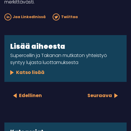
merkittävästi.
Jaa LinkedInissä
Twiittaa
Lisää aiheesta
Supercellin ja Takanan mutkaton yhteistyö
syntyy lujasta luottamuksesta
Katso lisää
Edellinen
Seuraava