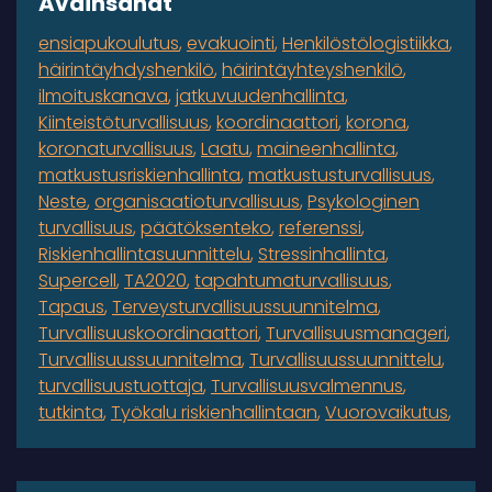
Avainsanat
ensiapukoulutus
evakuointi
Henkilöstölogistiikka
häirintäyhdyshenkilö
häirintäyhteyshenkilö
ilmoituskanava
jatkuvuudenhallinta
Kiinteistöturvallisuus
koordinaattori
korona
koronaturvallisuus
Laatu
maineenhallinta
matkustusriskienhallinta
matkustusturvallisuus
Neste
organisaatioturvallisuus
Psykologinen
turvallisuus
päätöksenteko
referenssi
Riskienhallintasuunnittelu
Stressinhallinta
Supercell
TA2020
tapahtumaturvallisuus
Tapaus
Terveysturvallisuussuunnitelma
Turvallisuuskoordinaattori
Turvallisuusmanageri
Turvallisuussuunnitelma
Turvallisuussuunnittelu
turvallisuustuottaja
Turvallisuusvalmennus
tutkinta
Työkalu riskienhallintaan
Vuorovaikutus