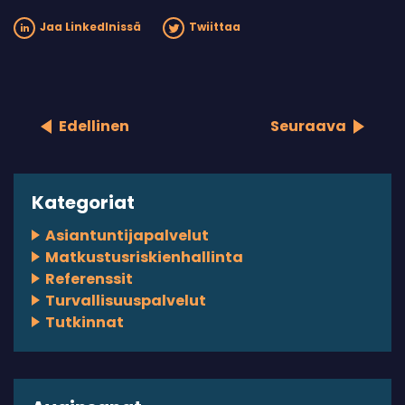
Jaa LinkedInissä
Twiittaa
Edellinen
Seuraava
Kategoriat
Asiantuntijapalvelut
Matkustusriskienhallinta
Referenssit
Turvallisuuspalvelut
Tutkinnat