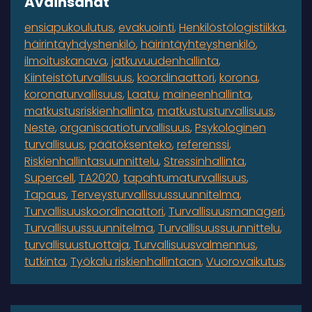
Avainsanat
ensiapukoulutus
evakuointi
Henkilöstölogistiikka
häirintäyhdyshenkilö
häirintäyhteyshenkilö
ilmoituskanava
jatkuvuudenhallinta
Kiinteistöturvallisuus
koordinaattori
korona
koronaturvallisuus
Laatu
maineenhallinta
matkustusriskienhallinta
matkustusturvallisuus
Neste
organisaatioturvallisuus
Psykologinen
turvallisuus
päätöksenteko
referenssi
Riskienhallintasuunnittelu
Stressinhallinta
Supercell
TA2020
tapahtumaturvallisuus
Tapaus
Terveysturvallisuussuunnitelma
Turvallisuuskoordinaattori
Turvallisuusmanageri
Turvallisuussuunnitelma
Turvallisuussuunnittelu
turvallisuustuottaja
Turvallisuusvalmennus
tutkinta
Työkalu riskienhallintaan
Vuorovaikutus