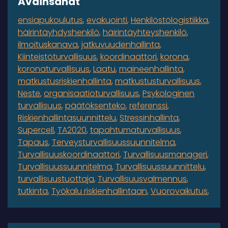
Avainsanat
ensiapukoulutus
evakuointi
Henkilöstölogistiikka
häirintäyhdyshenkilö
häirintäyhteyshenkilö
ilmoituskanava
jatkuvuudenhallinta
Kiinteistöturvallisuus
koordinaattori
korona
koronaturvallisuus
Laatu
maineenhallinta
matkustusriskienhallinta
matkustusturvallisuus
Neste
organisaatioturvallisuus
Psykologinen
turvallisuus
päätöksenteko
referenssi
Riskienhallintasuunnittelu
Stressinhallinta
Supercell
TA2020
tapahtumaturvallisuus
Tapaus
Terveysturvallisuussuunnitelma
Turvallisuuskoordinaattori
Turvallisuusmanageri
Turvallisuussuunnitelma
Turvallisuussuunnittelu
turvallisuustuottaja
Turvallisuusvalmennus
tutkinta
Työkalu riskienhallintaan
Vuorovaikutus