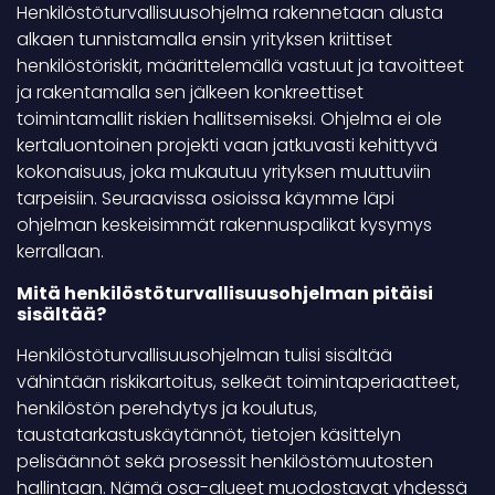
Henkilöstöturvallisuusohjelma rakennetaan alusta
alkaen tunnistamalla ensin yrityksen kriittiset
henkilöstöriskit, määrittelemällä vastuut ja tavoitteet
ja rakentamalla sen jälkeen konkreettiset
toimintamallit riskien hallitsemiseksi. Ohjelma ei ole
kertaluontoinen projekti vaan jatkuvasti kehittyvä
kokonaisuus, joka mukautuu yrityksen muuttuviin
tarpeisiin. Seuraavissa osioissa käymme läpi
ohjelman keskeisimmät rakennuspalikat kysymys
kerrallaan.
Mitä henkilöstöturvallisuusohjelman pitäisi
sisältää?
Henkilöstöturvallisuusohjelman tulisi sisältää
vähintään riskikartoitus, selkeät toimintaperiaatteet,
henkilöstön perehdytys ja koulutus,
taustatarkastuskäytännöt, tietojen käsittelyn
pelisäännöt sekä prosessit henkilöstömuutosten
hallintaan. Nämä osa-alueet muodostavat yhdessä