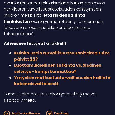
ovat laajentaneet mittaristojaan kattamaan myös
henkilöstön turvallisuustietoisuuden kehittymisen,
mikä on merkki siitä, että
riskienhallinta
henkilöstön
osalta ymmärretään yhä enemmän
jatkuvana prosessina eikä kertaluonteisena
toimenpiteenä.
Aiheeseen liittyvät artikkelit
Kuinka usein turvallisuussuunnitelma tulee
päivittää?
Luottamuksellinen tutkinta vs. Sisäinen
selvitys - kumpi kannattaa?
Yritysten matkustusturvallisuuden hallinta
kokonaisvaltaisesti
Tämä sisältö on luotu tekoälyn avulla, ja se voi
sisältää virheitä.
Jaa LinkedInissä
Twiittaa