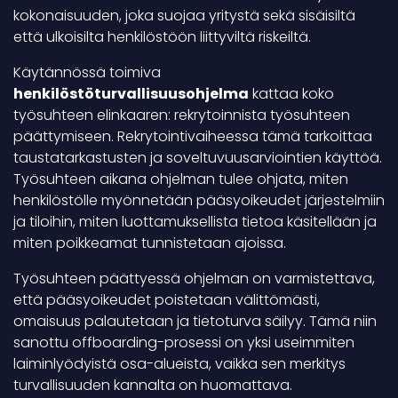
kokonaisuuden, joka suojaa yritystä sekä sisäisiltä
että ulkoisilta henkilöstöön liittyviltä riskeiltä.
Käytännössä toimiva
henkilöstöturvallisuusohjelma
kattaa koko
työsuhteen elinkaaren: rekrytoinnista työsuhteen
päättymiseen. Rekrytointivaiheessa tämä tarkoittaa
taustatarkastusten ja soveltuvuusarviointien käyttöä.
Työsuhteen aikana ohjelman tulee ohjata, miten
henkilöstölle myönnetään pääsyoikeudet järjestelmiin
ja tiloihin, miten luottamuksellista tietoa käsitellään ja
miten poikkeamat tunnistetaan ajoissa.
Työsuhteen päättyessä ohjelman on varmistettava,
että pääsyoikeudet poistetaan välittömästi,
omaisuus palautetaan ja tietoturva säilyy. Tämä niin
sanottu offboarding-prosessi on yksi useimmiten
laiminlyödyistä osa-alueista, vaikka sen merkitys
turvallisuuden kannalta on huomattava.