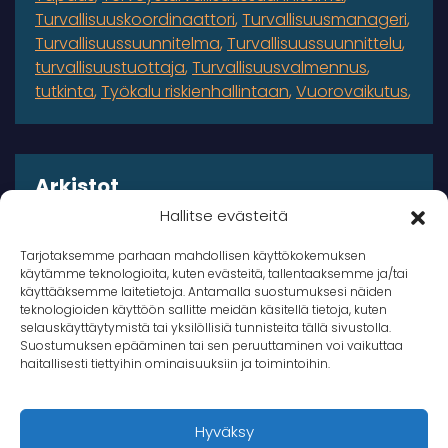
Turvallisuuskoordinaattori
Turvallisuusmanageri
Turvallisuussuunnitelma
Turvallisuussuunnittelu
turvallisuustuottaja
Turvallisuusvalmennus
tutkinta
Työkalu riskienhallintaan
Vuorovaikutus
Arkistot
Hallitse evästeitä
Arkistot
Tarjotaksemme parhaan mahdollisen käyttökokemuksen
käytämme teknologioita, kuten evästeitä, tallentaaksemme ja/tai
käyttääksemme laitetietoja. Antamalla suostumuksesi näiden
teknologioiden käyttöön sallitte meidän käsitellä tietoja, kuten
selauskäyttäytymistä tai yksilöllisiä tunnisteita tällä sivustolla.
Suostumuksen epääminen tai sen peruuttaminen voi vaikuttaa
© 2026 Takana Oy
haitallisesti tiettyihin ominaisuuksiin ja toimintoihin.
Takana
Hyväksy