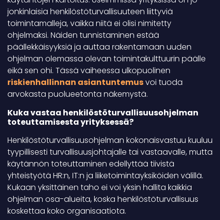
jonkinlaisia henkilöstöturvallisuuteen liittyviä
toimintamalleja, vaikka niitä ei olisi nimitetty
ohjelmaksi. Näiden tunnistaminen estää
päällekkäisyyksiä ja auttaa rakentamaan uuden
ohjelman olemassa olevan toimintakulttuurin päälle
eikä sen ohi. Tässä vaiheessa ulkopuolinen
riskienhallinnan asiantuntemus
voi tuoda
arvokasta puolueetonta näkemystä.
Kuka vastaa henkilöstöturvallisuusohjelman
toteuttamisesta yrityksessä?
Henkilöstöturvallisuusohjelman kokonaisvastuu kuuluu
tyypillisesti turvallisuusjohtajalle tai vastaavalle, mutta
käytännön toteuttaminen edellyttää tiivistä
yhteistyötä HR:n, IT:n ja liiketoimintayksiköiden välillä.
Kukaan yksittäinen taho ei voi yksin hallita kaikkia
ohjelman osa-alueita, koska henkilöstöturvallisuus
koskettaa koko organisaatiota.