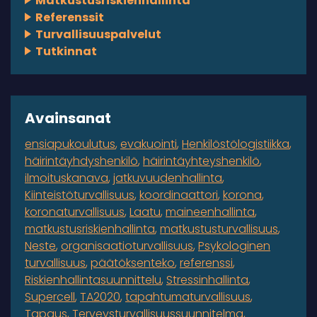
Matkustusriskienhallinta
Referenssit
Turvallisuuspalvelut
Tutkinnat
Avainsanat
ensiapukoulutus
evakuointi
Henkilöstölogistiikka
häirintäyhdyshenkilö
häirintäyhteyshenkilö
ilmoituskanava
jatkuvuudenhallinta
Kiinteistöturvallisuus
koordinaattori
korona
koronaturvallisuus
Laatu
maineenhallinta
matkustusriskienhallinta
matkustusturvallisuus
Neste
organisaatioturvallisuus
Psykologinen
turvallisuus
päätöksenteko
referenssi
Riskienhallintasuunnittelu
Stressinhallinta
Supercell
TA2020
tapahtumaturvallisuus
Tapaus
Terveysturvallisuussuunnitelma