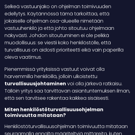
Selkeä vastuunjako on ohjelman toimivuuden
edellytys. Käytännössä tämä tarkoittaa, että
jokaiselle ohjelman osa-alueelle nimetään
vastuuhenkilö ja että johto sitoutuu ohjelmaan
näkyvästi. Johdon sitoutuminen ei ole pelkkä
muodollisuus: se viestii koko henkilöstölle, että
turvallisuus on aidosti prioriteetti eikä vain paperilla
oleva vaatimus.
Pienemmissä yrityksissä vastuut voivat olla
harvemmilla henkilöillä, jolloin ulkoistettu
turvallisuusjohtaminen
voi olla järkevä ratkaisu.
Tällöin yritys saa tarvittavan asiantuntemuksen ilman,
että sen tarvitsee rakentaa kaikkea sisäisesti.
Miten henkilöstöturvallisuusohjelman
toimivuutta mitataan?
Henkilöstöturvallisuusohjelman toimivuutta mitataan
seuraamalla ennalta määriteltyjä mittareita, kuten