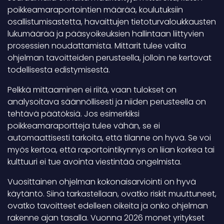
poikkeamaraportointien määrää, koulutuksiin
osallistumisastetta, havaittujen tietoturvaloukkausten
lukumäärää ja pääsyoikeuksien hallintaan liittyvien
prosessien noudattamista. Mittarit tulee valita
ohjelman tavoitteiden perusteella, jolloin ne kertovat
todellisesta edistymisestä.
Pelkkä mittaaminen ei riitä, vaan tulokset on
analysoitava säännöllisesti ja niiden perusteella on
tehtävä päätöksiä. Jos esimerkiksi
poikkeamaraportteja tulee vähän, se ei
automaattisesti tarkoita, että tilanne on hyvä. Se voi
myös kertoa, että raportointikynnys on liian korkea tai
kulttuuri ei tue avointa viestintää ongelmista.
Vuosittainen ohjelman kokonaisarviointi on hyvä
käytäntö. Siinä tarkastellaan, ovatko riskit muuttuneet,
ovatko tavoitteet edelleen oikeita ja onko ohjelman
rakenne ajan tasalla. Vuonna 2026 monet yritykset