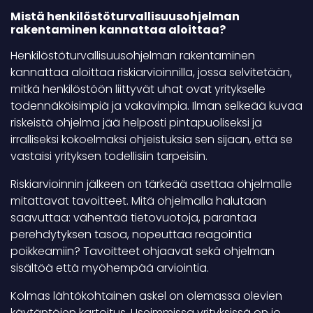
Mistä henkilöstöturvallisuusohjelman
rakentaminen kannattaa aloittaa?
Henkilöstöturvallisuusohjelman rakentaminen
kannattaa aloittaa riskiarvioinnilla, jossa selvitetään,
mitkä henkilöstöön liittyvät uhat ovat yritykselle
todennäköisimpiä ja vakavimpia. Ilman selkeää kuvaa
riskeistä ohjelma jää helposti pintapuoliseksi ja
irralliseksi kokoelmaksi ohjeistuksia sen sijaan, että se
vastaisi yrityksen todellisiin tarpeisiin.
Riskiarvioinnin jälkeen on tärkeää asettaa ohjelmalle
mitattavat tavoitteet. Mitä ohjelmalla halutaan
saavuttaa: vähentää tietovuotoja, parantaa
perehdytyksen tasoa, nopeuttaa reagointia
poikkeamiin? Tavoitteet ohjaavat sekä ohjelman
sisältöä että myöhempää arviointia.
Kolmas lähtökohtainen askel on olemassa olevien
käytäntöjen kartoitus. Useimmissa yrityksissä on jo