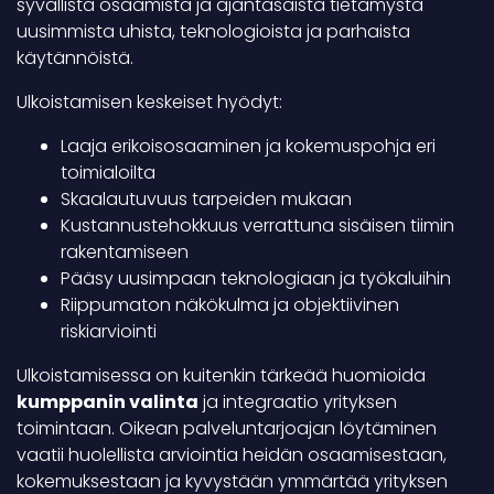
syvällistä osaamista ja ajantasaista tietämystä
uusimmista uhista, teknologioista ja parhaista
käytännöistä.
Ulkoistamisen keskeiset hyödyt:
Laaja erikoisosaaminen ja kokemuspohja eri
toimialoilta
Skaalautuvuus tarpeiden mukaan
Kustannustehokkuus verrattuna sisäisen tiimin
rakentamiseen
Pääsy uusimpaan teknologiaan ja työkaluihin
Riippumaton näkökulma ja objektiivinen
riskiarviointi
Ulkoistamisessa on kuitenkin tärkeää huomioida
kumppanin valinta
ja integraatio yrityksen
toimintaan. Oikean palveluntarjoajan löytäminen
vaatii huolellista arviointia heidän osaamisestaan,
kokemuksestaan ja kyvystään ymmärtää yrityksen