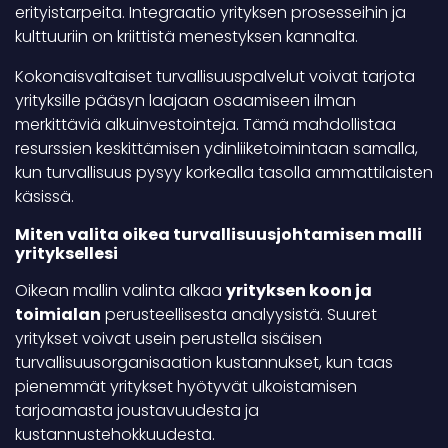
erityistarpeita. Integraatio yrityksen prosesseihin ja
kulttuuriin on kriittistä menestyksen kannalta.
Kokonaisvaltaiset turvallisuuspalvelut voivat tarjota
yrityksille pääsyn laajaan osaamiseen ilman
merkittäviä alkuinvestointeja. Tämä mahdollistaa
resurssien keskittämisen ydinliiketoimintaan samalla,
kun turvallisuus pysyy korkealla tasolla ammattilaisten
käsissä.
Miten valita oikea turvallisuusjohtamisen malli
yrityksellesi
Oikean mallin valinta alkaa
yrityksen koon ja
toimialan
perusteellisesta analyysistä. Suuret
yritykset voivat usein perustella sisäisen
turvallisuusorganisaation kustannukset, kun taas
pienemmät yritykset hyötyvät ulkoistamisen
tarjoamasta joustavuudesta ja
kustannustehokkuudesta.