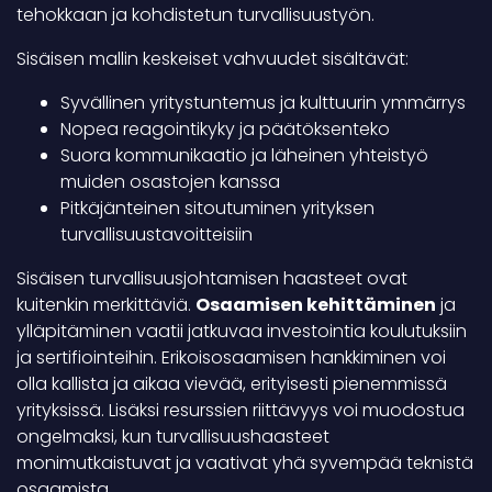
tehokkaan ja kohdistetun turvallisuustyön.
Sisäisen mallin keskeiset vahvuudet sisältävät:
Syvällinen yritystuntemus ja kulttuurin ymmärrys
Nopea reagointikyky ja päätöksenteko
Suora kommunikaatio ja läheinen yhteistyö
muiden osastojen kanssa
Pitkäjänteinen sitoutuminen yrityksen
turvallisuustavoitteisiin
Sisäisen turvallisuusjohtamisen haasteet ovat
kuitenkin merkittäviä.
Osaamisen kehittäminen
ja
ylläpitäminen vaatii jatkuvaa investointia koulutuksiin
ja sertifiointeihin. Erikoisosaamisen hankkiminen voi
olla kallista ja aikaa vievää, erityisesti pienemmissä
yrityksissä. Lisäksi resurssien riittävyys voi muodostua
ongelmaksi, kun turvallisuushaasteet
monimutkaistuvat ja vaativat yhä syvempää teknistä
osaamista.