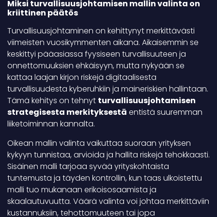
Miksi turvallisuusjohtamisen mallin valinta on
kriittinen päätös
Turvallisuusjohtaminen on kehittynyt merkittävästi
viimeisten vuosikymmenten aikana. Aikaisemmin se
keskittyi pääasiassa fyysiseen turvallisuuteen ja
onnettomuuksien ehkäisyyn, mutta nykyään se
kattaa laajan kirjon riskejä digitaalisesta
turvallisuudesta kyberuhkiin ja maineriskien hallintaan.
Tämä kehitys on tehnyt
turvallisuusjohtamisen
strategisesta merkityksestä
entistä suuremman
liiketoiminnan kannalta.
Oikean mallin valinta vaikuttaa suoraan yrityksen
kykyyn tunnistaa, arvioida ja hallita riskejä tehokkaasti.
Sisäinen malli tarjoaa syvää yrityskohtaista
tuntemusta ja täyden kontrollin, kun taas ulkoistettu
malli tuo mukanaan erikoisosaamista ja
skaalautuvuutta. Väärä valinta voi johtaa merkittäviin
kustannuksiin, tehottomuuteen tai jopa