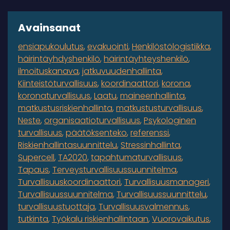
Avainsanat
ensiapukoulutus
evakuointi
Henkilöstölogistiikka
häirintäyhdyshenkilö
häirintäyhteyshenkilö
ilmoituskanava
jatkuvuudenhallinta
Kiinteistöturvallisuus
koordinaattori
korona
koronaturvallisuus
Laatu
maineenhallinta
matkustusriskienhallinta
matkustusturvallisuus
Neste
organisaatioturvallisuus
Psykologinen
turvallisuus
päätöksenteko
referenssi
Riskienhallintasuunnittelu
Stressinhallinta
Supercell
TA2020
tapahtumaturvallisuus
Tapaus
Terveysturvallisuussuunnitelma
Turvallisuuskoordinaattori
Turvallisuusmanageri
Turvallisuussuunnitelma
Turvallisuussuunnittelu
turvallisuustuottaja
Turvallisuusvalmennus
tutkinta
Työkalu riskienhallintaan
Vuorovaikutus