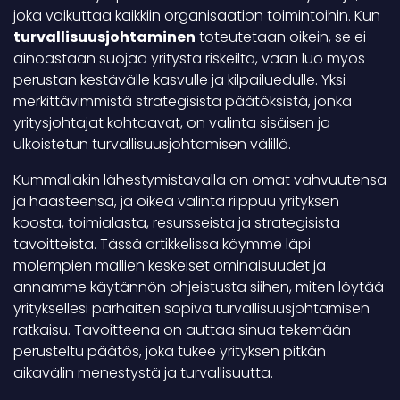
joka vaikuttaa kaikkiin organisaation toimintoihin. Kun
turvallisuusjohtaminen
toteutetaan oikein, se ei
ainoastaan suojaa yritystä riskeiltä, vaan luo myös
perustan kestävälle kasvulle ja kilpailuedulle. Yksi
merkittävimmistä strategisista päätöksistä, jonka
yritysjohtajat kohtaavat, on valinta sisäisen ja
ulkoistetun turvallisuusjohtamisen välillä.
Kummallakin lähestymistavalla on omat vahvuutensa
ja haasteensa, ja oikea valinta riippuu yrityksen
koosta, toimialasta, resursseista ja strategisista
tavoitteista. Tässä artikkelissa käymme läpi
molempien mallien keskeiset ominaisuudet ja
annamme käytännön ohjeistusta siihen, miten löytää
yrityksellesi parhaiten sopiva turvallisuusjohtamisen
ratkaisu. Tavoitteena on auttaa sinua tekemään
perusteltu päätös, joka tukee yrityksen pitkän
aikavälin menestystä ja turvallisuutta.