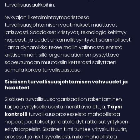
turvallisuusaukkoihin.
Nykyajan liiketoimintaympäristössä
turvallisuusjohtamisen vaatimukset muuttuvat
jatkuvasti. Säädökset kiristyvät, teknologia kehittyy
nopeasti, ja uudet uhkamallit syntyvät säännöllisesti.
Tämä dynamiikka tekee mallin valinnasta entistä
kriittisemmän, sillä organisaation on pystyttävä
sopeutumaan muutoksiin ketterästi säilyttäen
samalla korkea turvallisuustaso.
Sisäisen turvallisuusjohtamisen vahvuudet ja
haasteet
Sisäisen turvallisuusorganisaation rakentaminen
tarjoaa yritykselle useita merkittäviä etuja.
Täysi
kontrolli
turvallisuusprosesseista mahdollistaa
nopeat päätökset ja räätälöidyt ratkaisut yrityksen
erityistarpeisiin. Sisäinen tiimi tuntee yrityskulttuurin,
prosessit ja riskit syvällisesti, mikä mahdollistaa