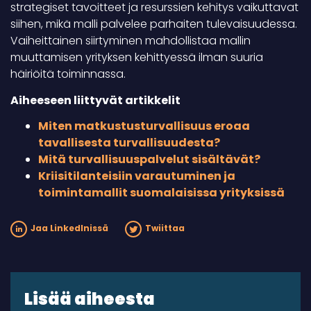
strategiset tavoitteet ja resurssien kehitys vaikuttavat
siihen, mikä malli palvelee parhaiten tulevaisuudessa.
Vaiheittainen siirtyminen mahdollistaa mallin
muuttamisen yrityksen kehittyessä ilman suuria
häiriöitä toiminnassa.
Aiheeseen liittyvät artikkelit
Miten matkustusturvallisuus eroaa
tavallisesta turvallisuudesta?
Mitä turvallisuuspalvelut sisältävät?
Kriisitilanteisiin varautuminen ja
toimintamallit suomalaisissa yrityksissä
Jaa LinkedInissä
Twiittaa
Lisää aiheesta