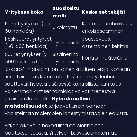
Suositeltu
Yrityksen koko
Keskeiset tekijät
malli
Pienet yritykset (alle
Kustannustehokkuus,
Ulkoistettu
50 henkilöä)
erikoisosaaminen
Keskisuuret yritykset
Joustavuus,
Hybridimalli
(50-500 henkilöä)
asteittainen kehitys
Suuret yritykset (yli
Sisäinen tai
Kontrolli, räätälöinti
500 henkilöä)
hybridimalli
Riskiprofiilin arviointi on toinen kriittinen tekijä. Korkean
riskin toimialat, kuten rahoitus tai terveydenhuolto,
saattavat hyötyä sisäisestä kontrollista, kun taas
vähemmän kriittiset toimialat voivat menestyä
ulkoistetulla mallilla.
Hybridimallien
mahdollisuudet
tarjoavat usein parhaan
yhdistelmän molempien lähestymistapojen eduista.
Pitkän aikavälin näkökulma on olennainen
päätöksenteossa. Yrityksen kasvusuunnitelmat,