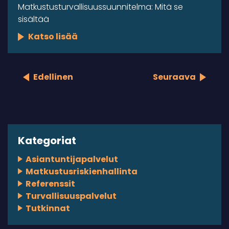
Matkustusturvallisuussuunnitelma: Mitä se
sisältää
Katso lisää
Edellinen
Seuraava
Kategoriat
Asiantuntijapalvelut
Matkustusriskienhallinta
Referenssit
Turvallisuuspalvelut
Tutkinnat