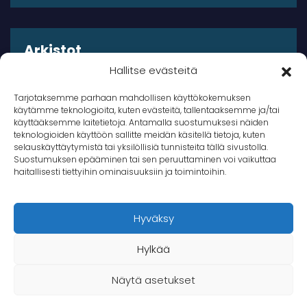
Arkistot
Hallitse evästeitä
Arkistot
Tarjotaksemme parhaan mahdollisen käyttökokemuksen
käytämme teknologioita, kuten evästeitä, tallentaaksemme ja/tai
käyttääksemme laitetietoja. Antamalla suostumuksesi näiden
teknologioiden käyttöön sallitte meidän käsitellä tietoja, kuten
selauskäyttäytymistä tai yksilöllisiä tunnisteita tällä sivustolla.
Suostumuksen epääminen tai sen peruuttaminen voi vaikuttaa
© 2026 Takana Oy
haitallisesti tiettyihin ominaisuuksiin ja toimintoihin.
Takana
Hyväksy
Hylkää
Näytä asetukset