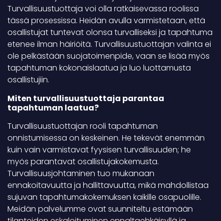
Turvallisuustuottaja voi olla ratkaisevassa roolissa
tässä prosessissa. Heidän avulla varmistetaan, että
osallistujat tuntevat olonsa turvalliseksi ja tapahtuma
etenee ilman häiriöitä. Turvallisuustuottajan valinta ei
ole pelkästään suojatoimenpide, vaan se lisää myös
tapahtuman kokonaislaatua ja luo luottamusta
osallistujiin.
Miten turvallisuustuottaja parantaa
tapahtuman laatua?
Turvallisuustuottajan rooli tapahtuman
onnistumisessa on keskeinen. He tekevät enemmän
kuin vain varmistavat fyysisen turvallisuuden; he
myös parantavat osallistujakokemusta.
Turvallisuusjohtaminen tuo mukanaan
ennakoitavuutta ja hallittavuutta, mikä mahdollistaa
sujuvan tapahtumakokemuksen kaikille osapuolille.
Meidän palvelumme ovat suunniteltu estämään
tilanteiden eskaloituminen ennaltaehkäisyllä ja