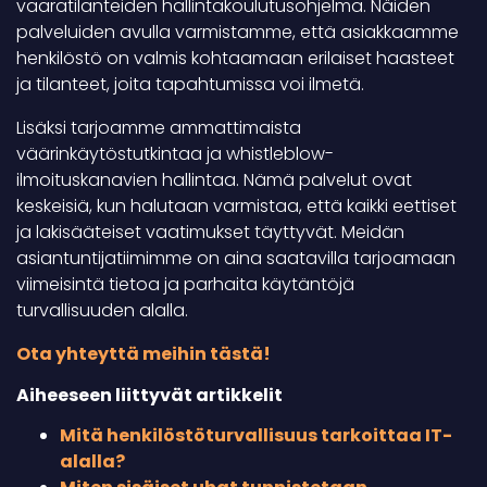
vaaratilanteiden hallintakoulutusohjelma. Näiden
palveluiden avulla varmistamme, että asiakkaamme
henkilöstö on valmis kohtaamaan erilaiset haasteet
ja tilanteet, joita tapahtumissa voi ilmetä.
Lisäksi tarjoamme ammattimaista
väärinkäytöstutkintaa ja whistleblow-
ilmoituskanavien hallintaa. Nämä palvelut ovat
keskeisiä, kun halutaan varmistaa, että kaikki eettiset
ja lakisääteiset vaatimukset täyttyvät. Meidän
asiantuntijatiimimme on aina saatavilla tarjoamaan
viimeisintä tietoa ja parhaita käytäntöjä
turvallisuuden alalla.
Ota yhteyttä meihin tästä!
Aiheeseen liittyvät artikkelit
Mitä henkilöstöturvallisuus tarkoittaa IT-
alalla?