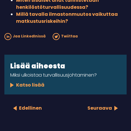
Miten sisäiset uhat tunnistetaan
henkilöstöturvallisuudessa?
Millä tavalla ilmastonmuutos vaikuttaa
matkustusriskeihin?
Jaa LinkedInissä
Twiittaa
Lisää aiheesta
Miksi ulkoistaa turvallisuusjohtaminen?
Katso lisää
Edellinen
Seuraava