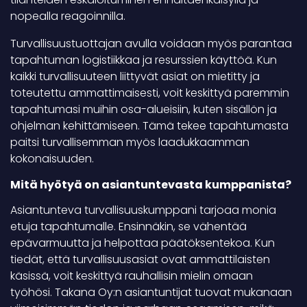
nopealla reagoinnilla.
Turvallisuustuottajan avulla voidaan myös parantaa
tapahtuman logistiikkaa ja resurssien käyttöä. Kun
kaikki turvallisuuteen liittyvät asiat on mietitty ja
toteutettu ammattimaisesti, voit keskittyä paremmin
tapahtumasi muihin osa-alueisiin, kuten sisällön ja
ohjelman kehittämiseen. Tämä tekee tapahtumasta
paitsi turvallisemman myös laadukkaamman
kokonaisuuden.
Mitä hyötyä on asiantuntevasta kumppanista?
Asiantunteva turvallisuuskumppani tarjoaa monia
etuja tapahtumalle. Ensinnäkin, se vähentää
epävarmuutta ja helpottaa päätöksentekoa. Kun
tiedät, että turvallisuusasiat ovat ammattilaisten
käsissä, voit keskittyä rauhallisin mielin omaan
työhösi. Takana Oy:n asiantuntijat tuovat mukanaan