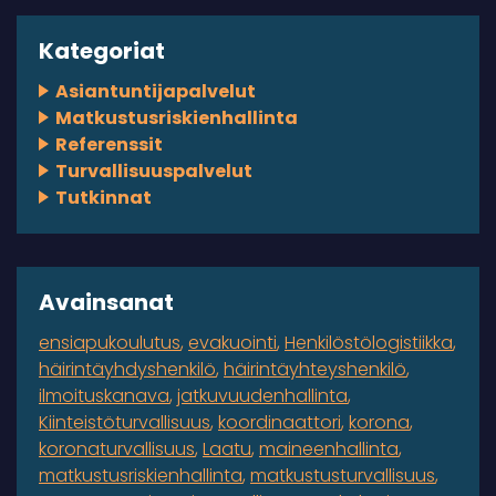
Kategoriat
Asiantuntijapalvelut
Matkustusriskienhallinta
Referenssit
Turvallisuuspalvelut
Tutkinnat
Avainsanat
ensiapukoulutus
evakuointi
Henkilöstölogistiikka
häirintäyhdyshenkilö
häirintäyhteyshenkilö
ilmoituskanava
jatkuvuudenhallinta
Kiinteistöturvallisuus
koordinaattori
korona
koronaturvallisuus
Laatu
maineenhallinta
matkustusriskienhallinta
matkustusturvallisuus