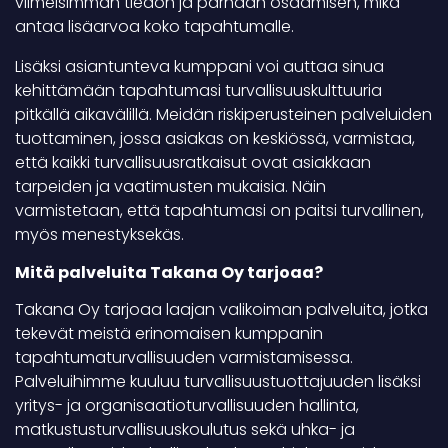
viimeisimmän tiedon ja parhaan osaamisen, mikä
antaa lisäarvoa koko tapahtumalle.
Lisäksi asiantunteva kumppani voi auttaa sinua
kehittämään tapahtumasi turvallisuuskulttuuria
pitkällä aikavälillä. Meidän riskiperusteinen palveluiden
tuottaminen, jossa asiakas on keskiössä, varmistaa,
että kaikki turvallisuusratkaisut ovat asiakkaan
tarpeiden ja vaatimusten mukaisia. Näin
varmistetaan, että tapahtumasi on paitsi turvallinen,
myös menestyksekäs.
Mitä palveluita Takana Oy tarjoaa?
Takana Oy tarjoaa laajan valikoiman palveluita, jotka
tekevät meistä erinomaisen kumppanin
tapahtumaturvallisuuden varmistamisessa.
Palveluihimme kuuluu turvallisuustuottajuuden lisäksi
yritys- ja organisaatioturvallisuuden hallinta,
matkustusturvallisuuskoulutus sekä uhka- ja