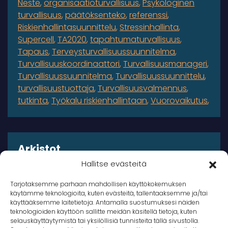
Neste
organisaatioturvallisuus
Psykologinen
turvallisuus
päätöksenteko
referenssi
Riskienhallintasuunnittelu
Stressinhallinta
Supercell
TA2020
tapahtumaturvallisuus
Tapaus
Terveysturvallisuussuunnitelma
Turvallisuuskoordinaattori
Turvallisuusmanageri
Turvallisuussuunnitelma
Turvallisuussuunnittelu
turvallisuustuottaja
Turvallisuusvalmennus
tutkinta
Työkalu riskienhallintaan
Vuorovaikutus
Arkistot
Hallitse evästeitä
Arkistot
Tarjotaksemme parhaan mahdollisen käyttökokemuksen
käytämme teknologioita, kuten evästeitä, tallentaaksemme ja/tai
käyttääksemme laitetietoja. Antamalla suostumuksesi näiden
teknologioiden käyttöön sallitte meidän käsitellä tietoja, kuten
selauskäyttäytymistä tai yksilöllisiä tunnisteita tällä sivustolla.