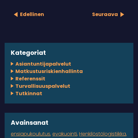
Edellinen
Seuraava
Kategoriat
Asiantuntijapalvelut
Matkustusriskienhallinta
Referenssit
Turvallisuuspalvelut
Tutkinnat
Avainsanat
ensiapukoulutus
evakuointi
Henkilöstölogistiikka