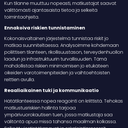
Kun tilanne muuttuu nopeasti, matkustajat saavat
välittömästi ajantasaista tietoa ja selkeitä
toimintaohjeita.
Ennakoiva riskien tunnistaminen
Kokonaisvaltainen järjestelmä tunnistaa riskit jo
matkaa suunniteltaessa. Analysoimme kohdemaan
poliittisen tilanteen, rikollisuustason, terveydenhuollon
laadun ja infrastruktuurin turvallisuuden. Tämä
mahdollistaa riskien minimoimisen jo etukäteen
oikeiden varotoimenpiteiden ja vaihtoehtoisten
reittien avulla.
Reaaliaikainen tuki ja kommunikaatio
Hätätilanteessa nopea reagointi on kriittistä. Tehokas
matkustusriskien hallinta tarjoaa
ympärivuorokautisen tuen, jossa matkustaja saa
välitöntä apua missä tahansa maailman kolkassa.