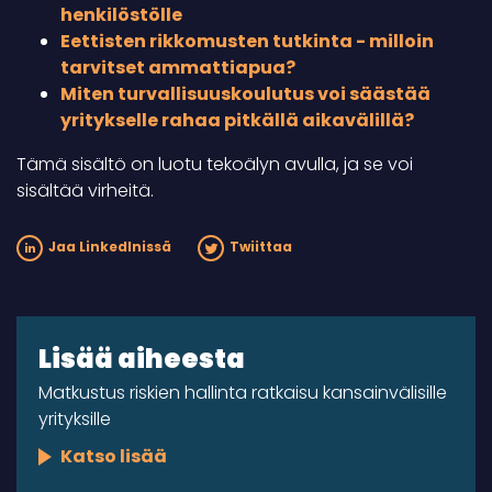
henkilöstölle
Eettisten rikkomusten tutkinta - milloin
tarvitset ammattiapua?
Miten turvallisuuskoulutus voi säästää
yritykselle rahaa pitkällä aikavälillä?
Tämä sisältö on luotu tekoälyn avulla, ja se voi
sisältää virheitä.
Jaa LinkedInissä
Twiittaa
Lisää aiheesta
Matkustus riskien hallinta ratkaisu kansainvälisille
yrityksille
Katso lisää