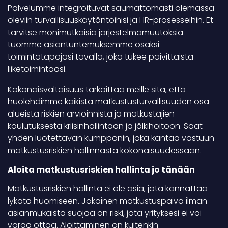
Palvelumme integroituvat saumattomasti olemassa
oleviin turvallisuuskäytäntöihisi ja HR-prosesseihin. Et
tarvitse monimutkaisia järjestelmämuutoksia –
tuomme asiantuntemuksemme osaksi
toimintatapojasi tavalla, joka tukee päivittäistä
liiketoimintaasi.
Kokonaisvaltaisuus tarkoittaa meille sitä, että
huolehdimme kaikista matkustusturvallisuuden osa-
alueista riskien arvioinnista ja matkustajien
koulutuksesta kriisinhallintaan ja jälkihoitoon. Saat
yhden luotettavan kumppanin, joka kantaa vastuun
matkustusriskien hallinnasta kokonaisuudessaan.
Aloita matkustusriskien hallinta jo tänään
Matkustusriskien hallinta ei ole asia, jota kannattaa
lykätä huomiseen. Jokainen matkustuspäivä ilman
asianmukaista suojaa on riski, jota yrityksesi ei voi
varaa ottaa. Aloittaminen on kuitenkin