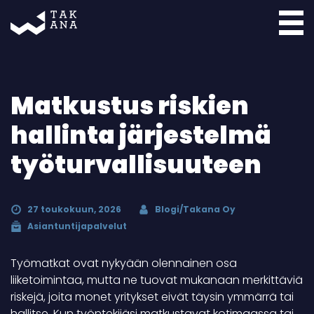
Takana
Matkustus riskien
hallinta järjestelmä
työturvallisuuteen
27 toukokuun, 2026
Blogi/Takana Oy
Asiantuntijapalvelut
Työmatkat ovat nykyään olennainen osa
liiketoimintaa, mutta ne tuovat mukanaan merkittäviä
riskejä, joita monet yritykset eivät täysin ymmärrä tai
hallitse. Kun työntekijäsi matkustavat kotimaassa tai