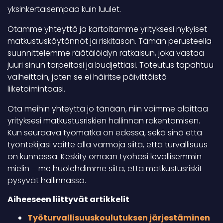
yksinkertaisempaa kuin luulet.
Otamme yhteyttä ja kartoitamme yrityksesi nykyiset
matkustuskäytännöt ja riskitason. Tämän perusteella
suunnittelemme räätälöidyn ratkaisun, joka vastaa
juuri sinun tarpeitasi ja budjettiasi. Toteutus tapahtuu
vaiheittain, joten se ei häiritse päivittäistä
liiketoimintaasi.
Ota meihin yhteyttä jo tänään, niin voimme aloittaa
yrityksesi matkustusriskien hallinnan rakentamisen.
Kun seuraava työmatka on edessä, sekä sinä että
työntekijäsi voitte olla varmoja siitä, että turvallisuus
on kunnossa. Keskity omaan työhösi levollisemmin
mielin – me huolehdimme siitä, että matkustusriskit
pysyvät hallinnassa.
Aiheeseen liittyvät artikkelit
Työturvallisuuskoulutuksen järjestäminen