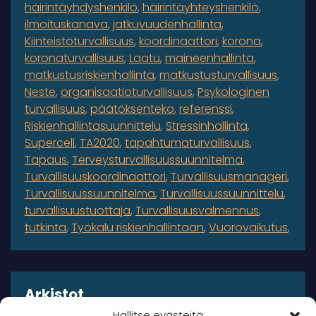
häirintäyhdyshenkilö
häirintäyhteyshenkilö
ilmoituskanava
jatkuvuudenhallinta
Kiinteistöturvallisuus
koordinaattori
korona
koronaturvallisuus
Laatu
maineenhallinta
matkustusriskienhallinta
matkustusturvallisuus
Neste
organisaatioturvallisuus
Psykologinen
turvallisuus
päätöksenteko
referenssi
Riskienhallintasuunnittelu
Stressinhallinta
Supercell
TA2020
tapahtumaturvallisuus
Tapaus
Terveysturvallisuussuunnitelma
Turvallisuuskoordinaattori
Turvallisuusmanageri
Turvallisuussuunnitelma
Turvallisuussuunnittelu
turvallisuustuottaja
Turvallisuusvalmennus
tutkinta
Työkalu riskienhallintaan
Vuorovaikutus
Arkistot
Hallitse evästeitä