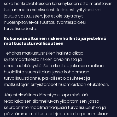
sekä henkilökohtaiseen kärsimykseen että merkittäviin
kustannuksiin yrityksellesi. Juridisesti yrityksesi voi
joutua vastuuseen, jos et ole täyttänyt
huolenpitovelvollisuuttasi työntekijöidesi
turvallisuudesta.
Kokonaisvaltainen riskienhallintajärjestelmä
matkustusturvallisuuteen
Tehokas matkustusriskien hallinta alkaa
systemaattisesta riskien arvioinnista ja
ennaltaehkäisystä. Se tarkoittaa jokaisen matkan
huolellista suunnittelua, jossa kohdemaan
turvallisuustilanne, paikalliset olosuhteet ja
matkustajan erityistarpeet huomioidaan etukäteen.
Järjestelmällinen lähestymistapa sisältää
reaaliaikaisen tilannekuvan ylläpitämisen, jossa
seuraamme maailmanlaajuisia turvallisuusuhkia ja
päivitämme matkustusohjeistuksia tarpeen mukaan.