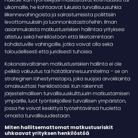
ulkomaille, he kohtaavat lukuisia turvallisuusuhkia
liikennevahingoista ja sairastumisista poliittisiin
levottomuuksiin ja luonnonkatastrofeihin. Ilman
asianmukaista matkustusriskien hallintaa yrityksesi
altistuu sekä henkilöstöön että liiketoimintaan
kohdistuville vahingoille, jotka voivat olla sekä
taloudellisesti että juridisesti tuhoisia.
Kokonaisvaltainen matkustusriskien hallinta ei ole
pelkkä vakuutus tai hätätilannesuunnitelma – se on
strateginen lähestymistapa, joka suojaa arvokkainta
omaisuuttasi: henkilöstöäsi. Kun rakennat
järjestelmällisen turvallisuuskulttuurin matkustamisen
ympärille, luot työntekijöillesi turvallisen ympäristön,
jossa he voivat keskittyä työtehtäviinsä huoletta
omasta turvallisuudestaan.
Miten hallitsemattomat matkustusriskit
uhkaavat yrityksen henkilöstöä