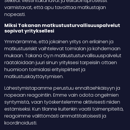
Selkeät viestintäkanavat ja eskalointiprosessit
varmistavat, että apu tavoittaa matkustajan
nopeasti.
Miksi Takanan matkustusturvallisuuspalvelut
sopivat yrityksellesi
Ymmärrämme, että jokainen yritys on erilainen ja
matkustusriskit vaihtelevat toimialan ja kohdemaan
mukaan. Takana Oy:n matkustusturvallisuuspalvelut
räätälöidään juuri sinun yrityksesi tarpeisiin ottaen
huomioon toimialasi erityispiirteet ja
matkustuskäyttäytymisen.
Lähestymistapamme perustuu ennaltaehkäisyyn ja
nopeaan reagointiin. Emme vain odota ongelmien
syntymistä, vaan työskentelemme aktiivisesti niiden
estämiseksi. Kun tilanne kuitenkin vaatii toimenpiteitä,
reagoimme välittömästi ammattitaitoisesti ja
koordinoidusti.