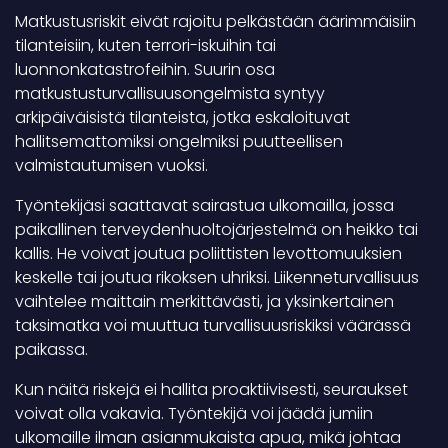
Matkustusriskit eivät rajoitu pelkästään äärimmäisiin
tilanteisiin, kuten terrori-iskuihin tai
luonnonkatastrofeihin. Suurin osa
matkustusturvallisuusongelmista syntyy
arkipäiväisistä tilanteista, jotka eskaloituvat
hallitsemattomiksi ongelmiksi puutteellisen
valmistautumisen vuoksi.
Työntekijäsi saattavat sairastua ulkomailla, jossa
paikallinen terveydenhuoltojärjestelmä on heikko tai
kallis. He voivat joutua poliittisten levottomuuksien
keskelle tai joutua rikoksen uhriksi. Liikenneturvallisuus
vaihtelee maittain merkittävästi, ja yksinkertainen
taksimatka voi muuttua turvallisuusriskiksi väärässä
paikassa.
Kun näitä riskejä ei hallita proaktiivisesti, seuraukset
voivat olla vakavia. Työntekijä voi jäädä jumiin
ulkomaille ilman asianmukaista apua, mikä johtaa