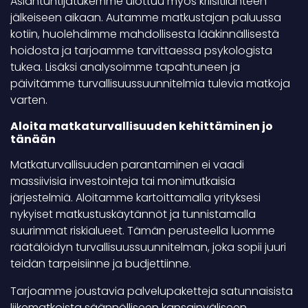
Asiantuntijatukemme ulottuu myös kriisitilanteen
jälkeiseen aikaan. Autamme matkustajan paluussa
kotiin, huolehdimme mahdollisesta lääkinnällisestä
hoidosta ja tarjoamme tarvittaessa psykologista
tukea. Lisäksi analysoimme tapahtuneen ja
päivitämme turvallisuussuunnitelmia tulevia matkoja
varten.
Aloita matkaturvallisuuden kehittäminen jo
tänään
Matkaturvallisuuden parantaminen ei vaadi
massiivisia investointeja tai monimutkaisia
järjestelmiä. Aloitamme kartoittamalla yrityksesi
nykyiset matkustuskäytännöt ja tunnistamalla
suurimmat riskialueet. Tämän perusteella luomme
räätälöidyn turvallisuussuunnitelman, joka sopii juuri
teidän tarpeisiinne ja budjettiinne.
Tarjoamme joustavia palvelupaketteja satunnaisista
liikematkoista säännölliseen kansainväliseen