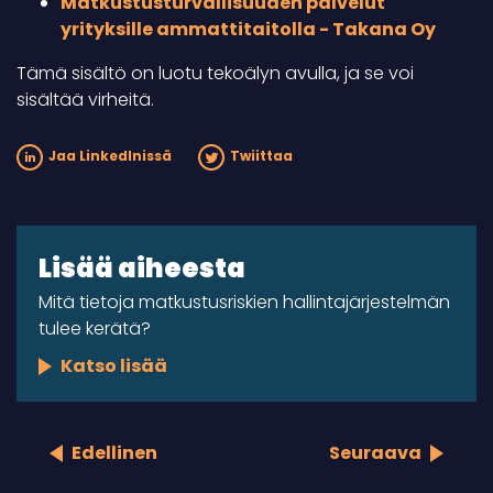
Matkustusturvallisuuden palvelut
yrityksille ammattitaitolla - Takana Oy
Tämä sisältö on luotu tekoälyn avulla, ja se voi
sisältää virheitä.
Jaa LinkedInissä
Twiittaa
Lisää aiheesta
Mitä tietoja matkustusriskien hallintajärjestelmän
tulee kerätä?
Katso lisää
Edellinen
Seuraava