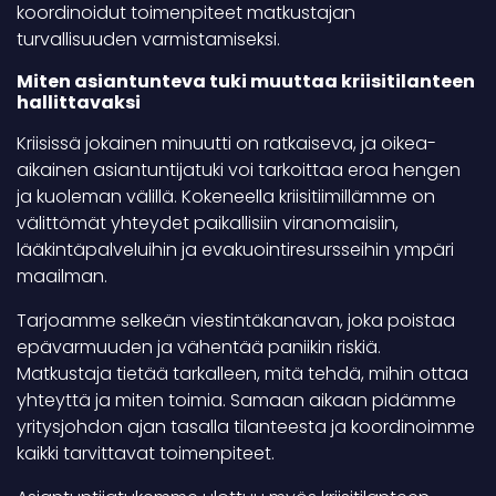
koordinoidut toimenpiteet matkustajan
turvallisuuden varmistamiseksi.
Miten asiantunteva tuki muuttaa kriisitilanteen
hallittavaksi
Kriisissä jokainen minuutti on ratkaiseva, ja oikea-
aikainen asiantuntijatuki voi tarkoittaa eroa hengen
ja kuoleman välillä. Kokeneella kriisitiimillämme on
välittömät yhteydet paikallisiin viranomaisiin,
lääkintäpalveluihin ja evakuointiresursseihin ympäri
maailman.
Tarjoamme selkeän viestintäkanavan, joka poistaa
epävarmuuden ja vähentää paniikin riskiä.
Matkustaja tietää tarkalleen, mitä tehdä, mihin ottaa
yhteyttä ja miten toimia. Samaan aikaan pidämme
yritysjohdon ajan tasalla tilanteesta ja koordinoimme
kaikki tarvittavat toimenpiteet.