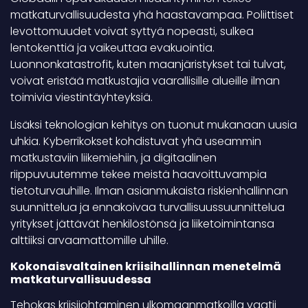
matkaturvallisuudesta yhä haastavampaa. Poliittiset
levottomuudet voivat syttyä nopeasti, sulkea
lentokenttiä ja vaikeuttaa evakuointia.
Luonnonkatastrofit, kuten maanjäristykset tai tulvat,
voivat eristää matkustajia vaarallisille alueille ilman
toimivia viestintäyhteyksiä.
Lisäksi teknologian kehitys on tuonut mukanaan uusia
uhkia. Kyberrikokset kohdistuvat yhä useammin
matkustaviin liikemiehiin, ja digitaalinen
riippuvuutemme tekee meistä haavoittuvampia
tietoturvauhille. Ilman asianmukaista riskienhallinnan
suunnittelua ja ennakoivaa turvallisuussuunnittelua
yritykset jättävät henkilöstönsä ja liiketoimintansa
alttiiksi arvaamattomille uhille.
Kokonaisvaltainen kriisihallinnan menetelmä
matkaturvallisuudessa
Tehokas kriisijohtaminen ulkomaanmatkoilla vaatii