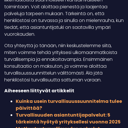
toimintaan. Voit aloittaa pienestä ja laajentaa
palveluja tarpeen mukaan. Tärkeintä on, että
henkilöstösi on turvassa ja sinulla on mielenrauha, kun
tiedät, että asiantuntijatuki on saatavilla ympäri
vuorokauden.
Ota yhteyttä jo tänään, niin keskustelemme siitä,
miten voimme tehdä yrityksesi ulkomaanmatkoista
turvallisempia ja ennakoitavampia. Ensimmäinen
konsultaatio on maksuton, ja voimme aloittaa
turvallisuussuunnittelun välittömästi. Älä jätä
henkilöstösi turvallisuutta sattuman varaan.
Aiheeseen liittyvät artikkelit
Kuinka usein turvallisuussuunnitelma tulee
päivittää?
Turvallisuuden asiantuntijapalvelut: 5
tärkeintä hyötyä yrityksellesi vuonna 2025