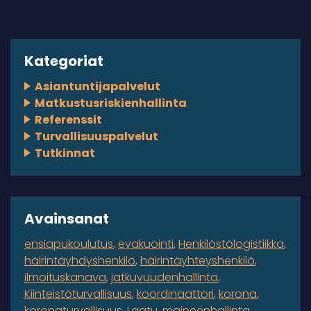
Kategoriat
Asiantuntijapalvelut
Matkustusriskienhallinta
Referenssit
Turvallisuuspalvelut
Tutkinnat
Avainsanat
ensiapukoulutus
evakuointi
Henkilöstölogistiikka
häirintäyhdyshenkilö
häirintäyhteyshenkilö
ilmoituskanava
jatkuvuudenhallinta
Kiinteistöturvallisuus
koordinaattori
korona
koronaturvallisuus
Laatu
maineenhallinta