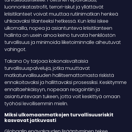
luonnonkatastrofit, terrori-iskut ja yllättävät
kriisitilanteet voivat muuttaa rutiinimatkan henkeä
uhkaavaksi tilanteeksi hetkessä. Kun kriisi iskee
ulkomailla, nopea ja asiantunteva kriisitilanteen
hallinta on usein ainoa keino turvata henkilöstön
turvallisuus ja minimoida liiketoiminnalle aiheutuvat
vahingot.
Takana Oy tarjoaa kokonaisvaltaisia
turvallisuuspalveluja, jotka muuttavat
matkaturvallisuuden hallitsemattomasta riskistä
ennakoitavaksi ja hallittavaksi prosessiksi. Keskitymme
ennaltaehkäisyyn, nopeaan reagointiin ja
asiantuntevaan tukeen, jotta voit keskittyä omaan
työhösi levollisemmin mielin.
Miksi ulkomaanmatkojen turvallisuusriskit
kasvavat jatkuvasti
Globaalin epävakauden lisääntyminen tekee