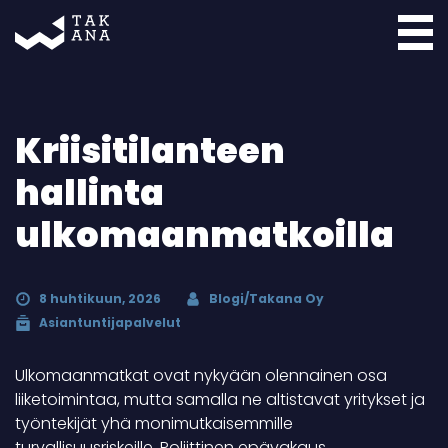
Takana
Kriisitilanteen
hallinta
ulkomaanmatkoilla
8 huhtikuun, 2026
Blogi/Takana Oy
Asiantuntijapalvelut
Ulkomaanmatkat ovat nykyään olennainen osa
liiketoimintaa, mutta samalla ne altistavat yritykset ja
työntekijät yhä monimutkaisemmille
turvallisuusriskeille. Poliittinen epävakaus,