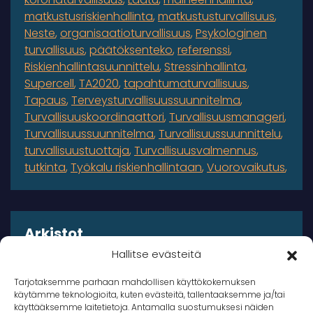
matkustusriskienhallinta
matkustusturvallisuus
Neste
organisaatioturvallisuus
Psykologinen
turvallisuus
päätöksenteko
referenssi
Riskienhallintasuunnittelu
Stressinhallinta
Supercell
TA2020
tapahtumaturvallisuus
Tapaus
Terveysturvallisuussuunnitelma
Turvallisuuskoordinaattori
Turvallisuusmanageri
Turvallisuussuunnitelma
Turvallisuussuunnittelu
turvallisuustuottaja
Turvallisuusvalmennus
tutkinta
Työkalu riskienhallintaan
Vuorovaikutus
Arkistot
Hallitse evästeitä
Arkistot
Tarjotaksemme parhaan mahdollisen käyttökokemuksen
käytämme teknologioita, kuten evästeitä, tallentaaksemme ja/tai
käyttääksemme laitetietoja. Antamalla suostumuksesi näiden