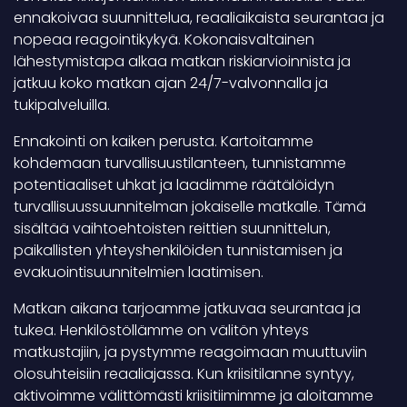
ennakoivaa suunnittelua, reaaliaikaista seurantaa ja
nopeaa reagointikykyä. Kokonaisvaltainen
lähestymistapa alkaa matkan riskiarvioinnista ja
jatkuu koko matkan ajan 24/7-valvonnalla ja
tukipalveluilla.
Ennakointi on kaiken perusta. Kartoitamme
kohdemaan turvallisuustilanteen, tunnistamme
potentiaaliset uhkat ja laadimme räätälöidyn
turvallisuussuunnitelman jokaiselle matkalle. Tämä
sisältää vaihtoehtoisten reittien suunnittelun,
paikallisten yhteyshenkilöiden tunnistamisen ja
evakuointisuunnitelmien laatimisen.
Matkan aikana tarjoamme jatkuvaa seurantaa ja
tukea. Henkilöstöllämme on välitön yhteys
matkustajiin, ja pystymme reagoimaan muuttuviin
olosuhteisiin reaaliajassa. Kun kriisitilanne syntyy,
aktivoimme välittömästi kriisitiimimme ja aloitamme