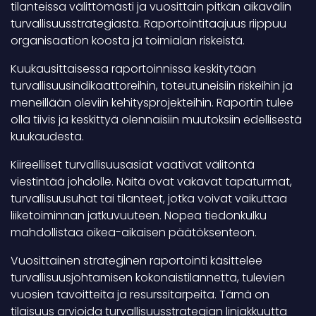
tilanteissa välittömästi ja vuosittain pitkän aikavälin
turvallisuusstrategiasta. Raportointitaajuus riippuu
organisaation koosta ja toimialan riskeistä.
Kuukausittaisessa raportoinnissa keskitytään
turvallisuusindikaattoreihin, toteutuneisiin riskeihin ja
meneillään oleviin kehitysprojekteihin. Raportin tulee
olla tiivis ja keskittyä olennaisiin muutoksiin edellisestä
kuukaudesta.
Kiireelliset turvallisuusasiat vaativat välitöntä
viestintää johdolle. Näitä ovat vakavat tapaturmat,
turvallisuusuhat tai tilanteet, jotka voivat vaikuttaa
liiketoiminnan jatkuvuuteen. Nopea tiedonkulku
mahdollistaa oikea-aikaisen päätöksenteon.
Vuosittainen strateginen raportointi käsittelee
turvallisuusjohtamisen kokonaistilannetta, tulevien
vuosien tavoitteita ja resurssitarpeita. Tämä on
tilaisuus arvioida turvallisuusstrategian linjakkuutta