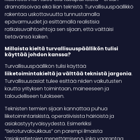
dramatisoivaa eikä liian teknistä. Turvallisuuspäällikkö
rakentaa uskottavuutta tunnustamalla
epävarmuudet ja esittämällä realistisia
ratkaisuvaihtoehtoja sen sijaan, että väittäisi
tietävänsä kaiken.
Millaista kieltä turvallisuuspäällikön tulisi
käyttää johdon kanssa?
Turvallisuuspäällikön tulisi käyttää
liiketoimintakieltä ja välttää teknistä jargonia
.
Turvallisuusasiat tulee esittää niiden vaikutusten
kautta yrityksen toimintaan, maineeseen ja
taloudelliseen tulokseen.
Teknisten termien sijaan kannattaa puhua
liiketoimintariskistä, operatiivisista häiriöistä ja
asiakastyytyväisyydestä. Esimerkiksi
”tietoturvaloukkaus” on parempi ilmaista
”asiakastietojen menettämisenä, joka vaarantaa