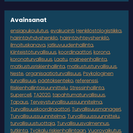
Avainsanat
ensiapukoulutus
evakuointi
Henkilöstölogistiikka
häirintäyhdyshenkilö
häirintäyhteyshenkilö
ilmoituskanava
jatkuvuudenhallinta
Kiinteistöturvallisuus
koordinaattori
korona
koronaturvallisuus
Laatu
maineenhallinta
matkustusriskienhallinta
matkustusturvallisuus
Neste
organisaatioturvallisuus
Psykologinen
turvallisuus
päätöksenteko
referenssi
Riskienhallintasuunnittelu
Stressinhallinta
Supercell
TA2020
tapahtumaturvallisuus
Tapaus
Terveysturvallisuussuunnitelma
Turvallisuuskoordinaattori
Turvallisuusmanageri
Turvallisuussuunnitelma
Turvallisuussuunnittelu
turvallisuustuottaja
Turvallisuusvalmennus
tutkinta
Työkalu riskienhallintaan
Vuorovaikutus