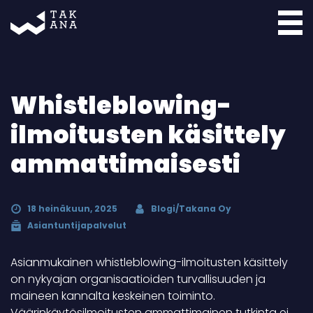
Takana
Whistleblowing-
ilmoitusten käsittely
ammattimaisesti
18 heinäkuun, 2025
Blogi/Takana Oy
Asiantuntijapalvelut
Asianmukainen whistleblowing-ilmoitusten käsittely
on nykyajan organisaatioiden turvallisuuden ja
maineen kannalta keskeinen toiminto.
Väärinkäytösilmoitusten ammattimainen tutkinta ei