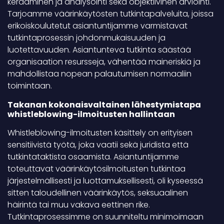
kerääminen ja analysointi sekä objektiivinen arviointi.
Tarjoamme väärinkäytösten tutkintapalveluita, joissa
erikoiskoulutetut asiantuntijamme varmistavat
tutkintaprosessin johdonmukaisuuden ja
luotettavuuden. Asiantunteva tutkinta säästää
organisaation resursseja, vähentää maineriskiä ja
mahdollistaa nopean palautumisen normaaliin
toimintaan.
Takanan kokonaisvaltainen lähestymistapa
whistleblowing-ilmoitusten hallintaan
Whistleblowing-ilmoitusten käsittely on erityisen
sensitiivistä työtä, joka vaatii sekä juridista että
tutkintataktista osaamista. Asiantuntijamme
toteuttavat väärinkäytösilmoitusten tutkintaa
järjestelmällisesti ja luottamuksellisesti, oli kyseessä
sitten taloudellinen väärinkäytös, seksuaalinen
häirintä tai muu vakava eettinen rike.
Tutkintaprosessimme on suunniteltu minimoimaan