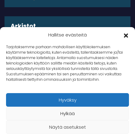
Arkistot
Hallitse evästeitä
Arkistot
Tarjotaksemme parhaan mahdollisen käyttökokemuksen
käytämme teknologioita, kuten evästeitä, tallentaaksemme ja/tai
käyttääksemme laitetietoja. Antamalla suostumuksesi näiden
teknologioiden käyttöön sallitte meidän käsitellä tietoja, kuten
selauskäyttäytymistä tai yksilöllisiä tunnisteita tällä sivustolla.
Suostumuksen epääminen tai sen peruuttaminen voi vaikuttaa
© 2026 Takana Oy
haitallisesti tiettyihin ominaisuuksiin ja toimintoihin.
Takana
Hyväksy
Hylkää
Näytä asetukset