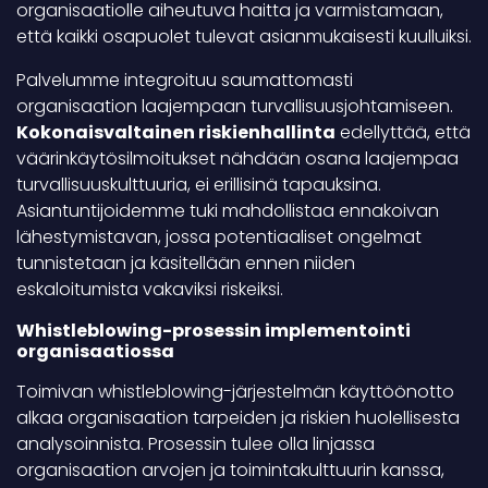
organisaatiolle aiheutuva haitta ja varmistamaan,
että kaikki osapuolet tulevat asianmukaisesti kuulluiksi.
Palvelumme integroituu saumattomasti
organisaation laajempaan turvallisuusjohtamiseen.
Kokonaisvaltainen riskienhallinta
edellyttää, että
väärinkäytösilmoitukset nähdään osana laajempaa
turvallisuuskulttuuria, ei erillisinä tapauksina.
Asiantuntijoidemme tuki mahdollistaa ennakoivan
lähestymistavan, jossa potentiaaliset ongelmat
tunnistetaan ja käsitellään ennen niiden
eskaloitumista vakaviksi riskeiksi.
Whistleblowing-prosessin implementointi
organisaatiossa
Toimivan whistleblowing-järjestelmän käyttöönotto
alkaa organisaation tarpeiden ja riskien huolellisesta
analysoinnista. Prosessin tulee olla linjassa
organisaation arvojen ja toimintakulttuurin kanssa,