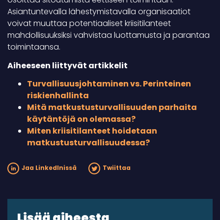
Asiantuntevalla lähestymistavalla organisaatiot
voivat muuttaa potentiaaliset kriisitilanteet
mahdollisuuksiksi vahvistaa luottamusta ja parantaa
toimintaansa.
Aiheeseen liittyvät artikkelit
Turvallisuusjohtaminen vs. Perinteinen
riskienhallinta
Mitä matkustusturvallisuuden parhaita
käytäntöjä on olemassa?
Miten kriisitilanteet hoidetaan
matkustusturvallisuudessa?
Jaa LinkedInissä
Twiittaa
Lisää aiheesta