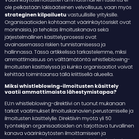
ole pelkästään lakisääteinen velvollisuus, vaan myös
strateginen kilpailuetu
vastuullisille yrityksille.
Organisaatioiden kohtaamat väärinkäytösriskit ovat
moninaisia, ja tehokas ilmoituskanava sekä
järjestelmällinen käsittelyprosessi ovat
avainasemassa riskien tunnistamisessa ja
hallinnassa. Tässä artikkelissa tarkastelemme, miksi
ammattimaisuus on välttämätöntä whistleblowing-
ilmoitusten käsittelyssä ja kuinka organisaatiot voivat
kehittää toimintaansa tällä kriittisellä alueella.
Miksi whistleblowing-ilmoitusten käsittely
vaatii ammattimaista lähestymistapaa?
EU:n whistleblowing-direktiivi on tuonut mukanaan
tarkat vaatimukset ilmoituskanavien perustamiselle ja
ilmoitusten käsittelylle. Direktiivin myötä yli 50
työntekijän organisaatioiden on tarjottava turvallinen
kanava väärinkäytösten ilmoittamiseen ja