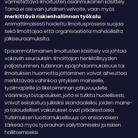
varmistettava ilmoitusten asianmukainen käsittely.
Tämä ei ole vain juridinen velvoite, vaan myös
merkittävä riskienhallinnan työkalu
.
Ammattimaisesti hoidettu ilmoitusprosessi suojaa
sekä ilmoittajaa että organisaatiota mahdollisilta
jälkiseuraamuksilta.
Epäammattimainen ilmoitusten käsittely voi johtaa
vakaviin seurauksiin. Ilmoittajan henkilöllisyyden
paljastuminen, tutkinnan epäjohdonmukaisuus tai
ilmoituksen huomiotta jättäminen voivat aiheuttaa
merkittävää vahinkoa yrityksen maineelle,
työilmapiirille ja liiketoiminnan jatkuvuudelle.
Väärinkäytöstapaukset, joita ei tutkita huolellisesti,
voivat eskaloitua julkisiksi skandaaleiksi, joiden maine-
ja taloudelliset vaikutukset ovat pitkäkestoisia.
Tutkimuksen luottamuksellisuus on ensiarvoisen
tärkeää myös työrauhan säilyttämiseksi ja riskien
hallitsemiseksi.