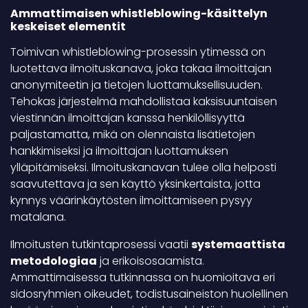
Ammattimaisen whistleblowing-käsittelyn
keskeiset elementit
Toimivan whistleblowing-prosessin ytimessä on
luotettava ilmoituskanava, joka takaa ilmoittajan
anonymiteetin ja tietojen luottamuksellisuuden.
Tehokas järjestelmä mahdollistaa kaksisuuntaisen
viestinnän ilmoittajan kanssa henkilöllisyyttä
paljastamatta, mikä on olennaista lisätietojen
hankkimiseksi ja ilmoittajan luottamuksen
ylläpitämiseksi. Ilmoituskanavan tulee olla helposti
saavutettava ja sen käyttö yksinkertaista, jotta
kynnys väärinkäytösten ilmoittamiseen pysyy
matalana.
Ilmoitusten tutkintaprosessi vaatii
systemaattista
metodologiaa
ja erikoisosaamista.
Ammattimaisessa tutkinnassa on huomioitava eri
sidosryhmien oikeudet, todistusaineiston huolellinen