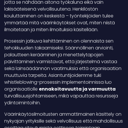
jotta se nähdään aitona työkaluna eikä vain
lakisääteisenä velvollisuutena. Henkilöstön
kouluttaminen on keskeistä – työntekijöiden tulee
ymmärtää mitä väärinkäytökset ovat, miten niistä
ilmoitetaan ja miten ilmoituksia käsitellään.
Prosessin jatkuva kehittäminen on olennaista sen
tehokkuuden takaamiseksi. Säännöllinen arviointi,
palautteen kerääminen ja menettelytapojen
päivittäminen varmistavat, että järjestelmä vastaa
sekä lainsäädännön vaatimuksia että organisaation
muuttuvia tarpeita. Asiantuntijoidemme tuki
whistleblowing-prosessin implementoinnissa luo
organisaatiolle
ennakoitavuutta ja varmuutta
turvallisuusjohtamiseen, mikä vapauttaa resursseja
ydintoimintoihin.
Väärinkäytösilmoitusten ammattimainen käsittely on
nykyajan yrityksille sekä velvollisuus että mahdollisuus
osoittaa sitoutumista eettiseen toimintaan.