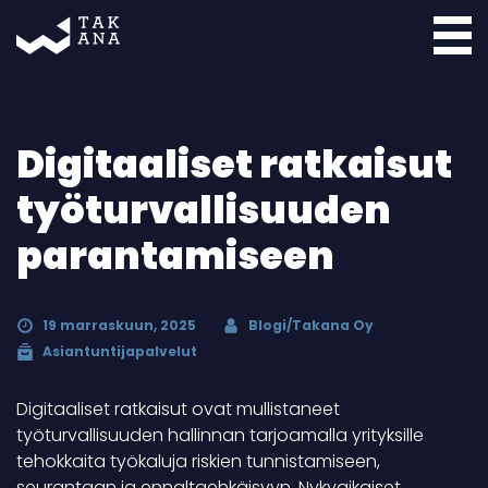
Takana
Digitaaliset ratkaisut
työturvallisuuden
parantamiseen
19 marraskuun, 2025
Blogi/Takana Oy
Asiantuntijapalvelut
Digitaaliset ratkaisut ovat mullistaneet
työturvallisuuden hallinnan tarjoamalla yrityksille
tehokkaita työkaluja riskien tunnistamiseen,
seurantaan ja ennaltaehkäisyyn. Nykyaikaiset