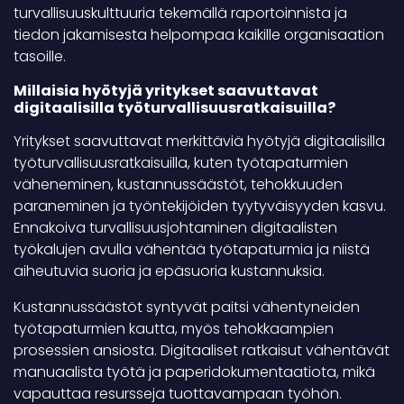
turvallisuuskulttuuria tekemällä raportoinnista ja
tiedon jakamisesta helpompaa kaikille organisaation
tasoille.
Millaisia hyötyjä yritykset saavuttavat
digitaalisilla työturvallisuusratkaisuilla?
Yritykset saavuttavat merkittäviä hyötyjä digitaalisilla
työturvallisuusratkaisuilla, kuten työtapaturmien
väheneminen, kustannussäästöt, tehokkuuden
paraneminen ja työntekijöiden tyytyväisyyden kasvu.
Ennakoiva turvallisuusjohtaminen digitaalisten
työkalujen avulla vähentää työtapaturmia ja niistä
aiheutuvia suoria ja epäsuoria kustannuksia.
Kustannussäästöt syntyvät paitsi vähentyneiden
työtapaturmien kautta, myös tehokkaampien
prosessien ansiosta. Digitaaliset ratkaisut vähentävät
manuaalista työtä ja paperidokumentaatiota, mikä
vapauttaa resursseja tuottavampaan työhön.