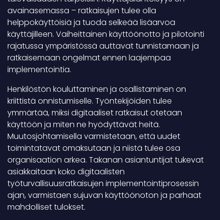
avainasemassa – ratkaisujen tulee olla
helppokäyttöisiä ja tuoda selkeää lisäarvoa
käyttäjilleen. Vaiheittainen käyttöönotto ja pilotointi
rajatussa ympäristössä auttavat tunnistamaan ja
ratkaisemaan ongelmat ennen laajempaa
implementointia.
Henkilöstön kouluttaminen ja osallistaminen on
kriittistä onnistumiselle. Työntekijöiden tulee
ymmärtää, miksi digitaaliset ratkaisut otetaan
käyttöön ja miten ne hyödyttävät heitä.
Muutosjohtamisella varmistetaan, että uudet
toimintatavat omaksutaan ja niistä tulee osa
organisaation arkea. Takanan asiantuntijat tukevat
asiakkaitaan koko digitaalisten
työturvallisuusratkaisujen implementointiprosessin
ajan, varmistaen sujuvan käyttöönoton ja parhaat
mahdolliset tulokset.