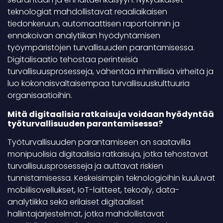
teknologiat mahdollistavat reaaliaikaisen
tiedonkeruun, automaattisen raportoinnin ja
ennakoivan analytiikan hyödyntämisen
työympäristöjen turvallisuuden parantamisessa.
Digitalisaatio tehostaa perinteisiä
turvallisuusprosesseja, vähentää inhimillisiä virheitä ja
luo kokonaisvaltaisempaa turvallisuuskulttuuria
organisaatioihin.
Mitä digitaalisia ratkaisuja voidaan hyödyntää
työturvallisuuden parantamisessa?
Työturvallisuuden parantamiseen on saatavilla
monipuolisia digitaalisia ratkaisuja, jotka tehostavat
turvallisuusprosesseja ja auttavat riskien
tunnistamisessa. Keskeisimpiin teknologioihin kuuluvat
mobiilisovellukset, IoT-laitteet, tekoäly, data-
analytiikka sekä erilaiset digitaaliset
hallintajärjestelmät, jotka mahdollistavat