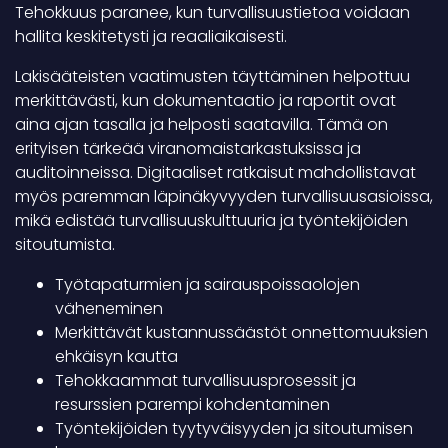
Tehokkuus paranee, kun turvallisuustietoa voidaan
hallita keskitetysti ja reaaliaikaisesti.
Lakisääteisten vaatimusten täyttäminen helpottuu
merkittävästi, kun dokumentaatio ja raportit ovat
aina ajan tasalla ja helposti saatavilla. Tämä on
erityisen tärkeää viranomaistarkastuksissa ja
auditoinneissa. Digitaaliset ratkaisut mahdollistavat
myös paremman läpinäkyvyyden turvallisuusasioissa,
mikä edistää turvallisuuskulttuuria ja työntekijöiden
sitoutumista.
Työtapaturmien ja sairauspoissaolojen
väheneminen
Merkittävät kustannussäästöt onnettomuuksien
ehkäisyn kautta
Tehokkaammat turvallisuusprosessit ja
resurssien parempi kohdentaminen
Työntekijöiden tyytyväisyyden ja sitoutumisen