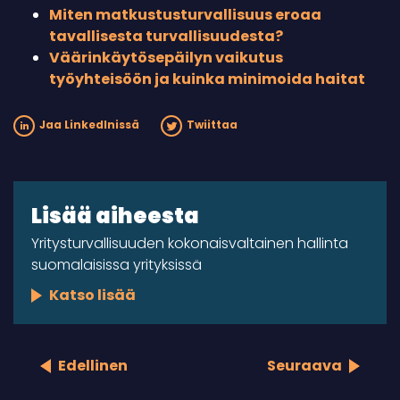
Miten matkustusturvallisuus eroaa
tavallisesta turvallisuudesta?
Väärinkäytösepäilyn vaikutus
työyhteisöön ja kuinka minimoida haitat
Jaa LinkedInissä
Twiittaa
Lisää aiheesta
Yritysturvallisuuden kokonaisvaltainen hallinta
suomalaisissa yrityksissä
Katso lisää
Edellinen
Seuraava