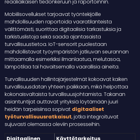
reaaliaikaisen tiedonkeruun ja raportoinnin.
Mobiilisovellukset tarjoavat työntekijöille
mahdollisuuden raportoida vaaratilanteista
välittömästi, suorittaa digitaalisia tarkastuksia ja
tarkistuslistoja sekä saada ajantasaista
turvallisuustietoa. IoT-sensorit puolestaan
mahdollistavat työympäristön jatkuvan seurannan
mittaamalla esimerkiksi ilmanlaatua, melutasoa,
lämpötilaa tai havaitsemalla vaarallisia aineita.
Turvallisuuden hallintajärjestelmät kokoavat kaiken
turvallisuusdatan yhteen paikkaan, mikä helpottaa
kokonaisvaltaista turvallisuusjohtamista. Takanan
asiantuntijat auttavat yrityksiä löytämään juuri
heidän tarpeisiinsa sopivat
digitaaliset
työturvallisuusratkaisut
, jotka integroituvat
sujuvasti olemassa oleviin prosesseihin.
Digitaalinen
Käyttötarkoitus