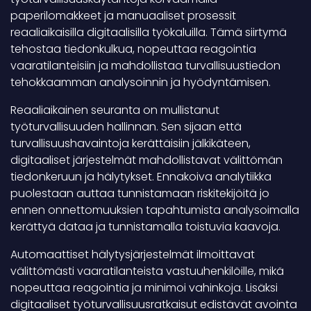
paperilomakkeet ja manuaaliset prosessit
reaaliaikaisilla digitaalisilla työkaluilla. Tämä siirtymä
tehostaa tiedonkulkua, nopeuttaa reagointia
vaaratilanteisiin ja mahdollistaa turvallisuustiedon
tehokkaamman analysoinnin ja hyödyntämisen.
Reaaliaikainen seuranta on mullistanut
työturvallisuuden hallinnan. Sen sijaan että
turvallisuushavaintoja kerättäisiin jälkikäteen,
digitaaliset järjestelmät mahdollistavat välittömän
tiedonkeruun ja hälytykset. Ennakoiva analytiikka
puolestaan auttaa tunnistamaan riskitekijöitä jo
ennen onnettomuuksien tapahtumista analysoimalla
kerättyä dataa ja tunnistamalla toistuvia kaavoja.
Automaattiset hälytysjärjestelmät ilmoittavat
välittömästi vaaratilanteista vastuuhenkilöille, mikä
nopeuttaa reagointia ja minimoi vahinkoja. Lisäksi
digitaaliset työturvallisuusratkaisut edistävät avointa