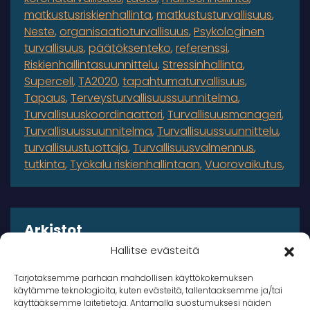
matkustusriskienhallinta
matkustusturvallisuus
Neste
organisaatioturvallisuus
Psykologinen
turvallisuus
päätöksenteko
referenssi
Riskienhallintasuunnittelu
Stressinhallinta
Supercell
TA2020
tapahtumaturvallisuus
Tapaus
Terveysturvallisuussuunnitelma
Turvallisuuskoordinaattori
Turvallisuusmanageri
Turvallisuussuunnitelma
Turvallisuussuunnittelu
turvallisuustuottaja
Turvallisuusvalmennus
tutkinta
Työkalu riskienhallintaan
Vuorovaikutus
Arkistot
Hallitse evästeitä
Arkistot
Tarjotaksemme parhaan mahdollisen käyttökokemuksen
käytämme teknologioita, kuten evästeitä, tallentaaksemme ja/tai
käyttääksemme laitetietoja. Antamalla suostumuksesi näiden