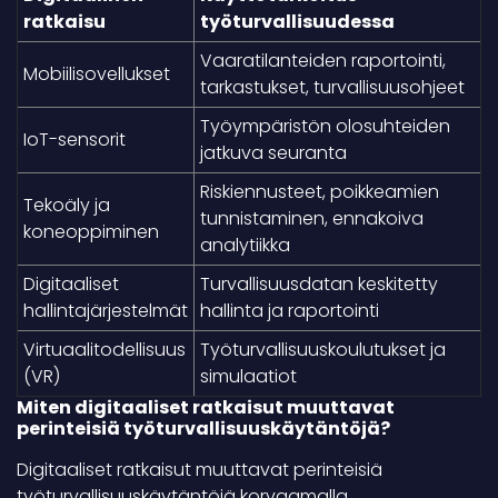
ratkaisu
työturvallisuudessa
Vaaratilanteiden raportointi,
Mobiilisovellukset
tarkastukset, turvallisuusohjeet
Työympäristön olosuhteiden
IoT-sensorit
jatkuva seuranta
Riskiennusteet, poikkeamien
Tekoäly ja
tunnistaminen, ennakoiva
koneoppiminen
analytiikka
Digitaaliset
Turvallisuusdatan keskitetty
hallintajärjestelmät
hallinta ja raportointi
Virtuaalitodellisuus
Työturvallisuuskoulutukset ja
(VR)
simulaatiot
Miten digitaaliset ratkaisut muuttavat
perinteisiä työturvallisuuskäytäntöjä?
Digitaaliset ratkaisut muuttavat perinteisiä
työturvallisuuskäytäntöjä korvaamalla