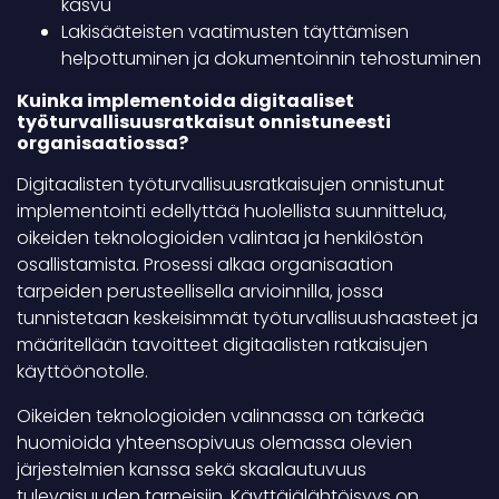
kasvu
Lakisääteisten vaatimusten täyttämisen
helpottuminen ja dokumentoinnin tehostuminen
Kuinka implementoida digitaaliset
työturvallisuusratkaisut onnistuneesti
organisaatiossa?
Digitaalisten työturvallisuusratkaisujen onnistunut
implementointi edellyttää huolellista suunnittelua,
oikeiden teknologioiden valintaa ja henkilöstön
osallistamista. Prosessi alkaa organisaation
tarpeiden perusteellisella arvioinnilla, jossa
tunnistetaan keskeisimmät työturvallisuushaasteet ja
määritellään tavoitteet digitaalisten ratkaisujen
käyttöönotolle.
Oikeiden teknologioiden valinnassa on tärkeää
huomioida yhteensopivuus olemassa olevien
järjestelmien kanssa sekä skaalautuvuus
tulevaisuuden tarpeisiin. Käyttäjälähtöisyys on