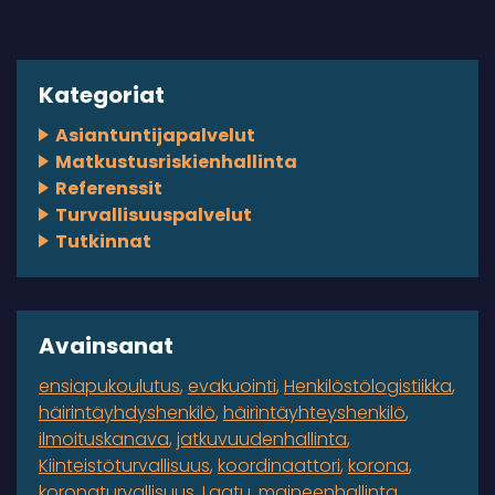
Kategoriat
Asiantuntijapalvelut
Matkustusriskienhallinta
Referenssit
Turvallisuuspalvelut
Tutkinnat
Avainsanat
ensiapukoulutus
evakuointi
Henkilöstölogistiikka
häirintäyhdyshenkilö
häirintäyhteyshenkilö
ilmoituskanava
jatkuvuudenhallinta
Kiinteistöturvallisuus
koordinaattori
korona
koronaturvallisuus
Laatu
maineenhallinta