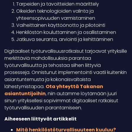
Tarpeiden ja tavoitteiden määrittely
Oikeiden teknologioiden valinta ja
yhteensopivuuden varmistaminen
Vaiheittainen käyttöönotto ja pilotointi
Henkilöstön kouluttaminen ja osallistaminen
Jatkuva seuranta, arviointi ja kehittäminen
Digitaaliset työturvallisuusratkaisut tarjoavat yrityksille
merkittäviä mahdollisuuksia parantaa
työturvallisuutta ja tehostaa siihen liittyviä
prosesseja. Onnistunut implementointi vaatii kuitenkin
asiantuntemusta ja kokonaisvaltaista
lähestymistapaa.
Ota yhteyttä Takanan
asiantuntijoihin
, niin autamme löytämään juuri
sinun yrityksellesi sopivimmat digitaaliset ratkaisut
työturvallisuuden parantamiseen.
Aiheeseen liittyvät artikkelit
Mitä henkilöstöturvallisuuteen kuuluu?