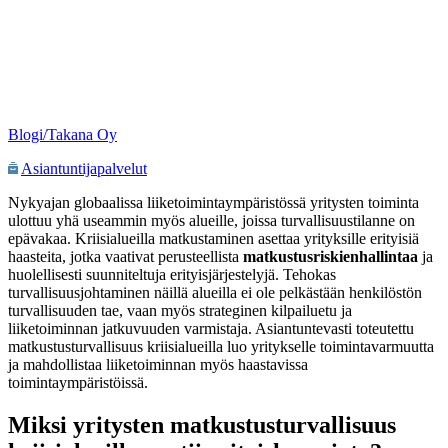
Blogi/Takana Oy
Asiantuntijapalvelut
Nykyajan globaalissa liiketoimintaympäristössä yritysten toiminta
ulottuu yhä useammin myös alueille, joissa turvallisuustilanne on
epävakaa. Kriisialueilla matkustaminen asettaa yrityksille erityisiä
haasteita, jotka vaativat perusteellista
matkustusriskienhallintaa
ja
huolellisesti suunniteltuja erityisjärjestelyjä. Tehokas
turvallisuusjohtaminen näillä alueilla ei ole pelkästään henkilöstön
turvallisuuden tae, vaan myös strateginen kilpailuetu ja
liiketoiminnan jatkuvuuden varmistaja. Asiantuntevasti toteutettu
matkustusturvallisuus kriisialueilla luo yritykselle toimintavarmuutta
ja mahdollistaa liiketoiminnan myös haastavissa
toimintaympäristöissä.
Miksi yritysten matkustusturvallisuus