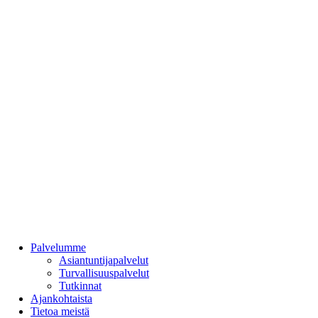
Takana
Palvelumme
Asiantuntijapalvelut
Turvallisuuspalvelut
Tutkinnat
Ajankohtaista
Tietoa meistä