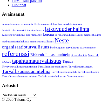
Turvallisuuspalvelut
Tutkinnat
Avainsanat
ensiapukoulutus
evakuointi
Henkilöstölogistiikka
häirintäyhdyshenkilö
jatkuvuudenhallinta
häirintäyhteyshenkilö
ilmoituskanava
korona
Kiinteistöturvallisuus
koordinaattori
koronaturvallisuus
Laatu
maineenhallinta
Neste
matkustusriskienhallinta
matkustusturvallisuus
organisaatioturvallisuus
Psykologinen turvallisuus
päätöksenteko
referenssi
Riskienhallintasuunnittelu
Stressinhallinta
Supercell
tapahtumaturvallisuus
Tapaus
TA2020
Terveysturvallisuussuunnitelma
Turvallisuuskoordinaattori
Turvallisuusmanageri
Turvallisuussuunnitelma
Turvallisuussuunnittelu
turvallisuustuottaja
Turvallisuusvalmennus
tutkinta
Työkalu riskienhallintaan
Vuorovaikutus
Arkistot
Arkistot
© 2026 Takana Oy
Takana