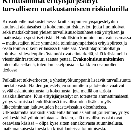
Kriittisimmät erityisjärjestelyt
turvalliseen matkustamiseen riskialueilla
Kriisialueille matkustettaessa kriittisimpiin erityisjärjestelyihin
kuuluvat ajantasaiset ja kohdennetut riskiarviot, jotka huomioivat
sekä matkakohteen yleiset turvallisuusolosuhteet että yrityksen ja
matkustajan spesifiset riskit. Henkilöstön koulutus on avainasemassa
– matkustajien tulee ymmärtää toimintaympäristön erityispiirteet ja
osata toimia oikein erilaisissa tilanteissa. Viestintäprotokollat ja
toimivat yhteydenpitokäytännöt ovat elintärkeitä, sillä kriisialueilla
viestintäinfrastruktuuri saattaa pettää.
Evakuointisuunnitelmien
tulee olla selkeitä, toteuttamiskelpoisia ja kaikkien osapuolten
tiedossa.
Paikalliset tukiverkostot ja yhteistyökumppanit lisäävät turvallisuutta
merkittävästi. Näiden järjestelyjen suunnittelu ja toteutus vaativat
syvää asiantuntemusta ja kokemusta, jota meillä on tarjota
asiakkaillemme. Kun erityisjärjestelyt on toteutettu ammattimaisesti,
yritys varmistaa henkilöstönsä turvallisuuden lisäksi myös
liiketoiminnan jatkuvuuden haastavissakin olosuhteissa.
Ulkoistamalla matkustusriskienhallinnan asiantuntijoillemme, yritys
voi keskittyä ydintoimintaansa tietäen, että turvallisuusasiat ovat
osaavissa käsissä – olipa kyse sitten ennakoivasta suunnittelusta,
matkanaikaisesta tuesta tai kriisitilanteissa toimimisesta.