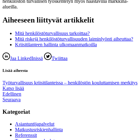
henkilöstön turvallisen työskentelyn myös haastavilla markkina-
alueilla.
Aiheeseen liittyvät artikkelit
Mitä henkilöstöturvallisuus tarkoittaa?
Mitä riskejä henkilöstöturvallisuuden laiminlyönti aiheuttaa?
Kriisitilanteen hallinta ulkomaanmatkoilla
Jaa LinkedInissä
Twiittaa
Lisää aiheesta
Työturvallisuus kriisitilanteissa – henkilöstön kouluttamisen merkitys
Katso lisää
Edellinen
Seuraava
Kategoriat
Asiantuntijapalvelut
Matkustusriskienhallinta
Referenssit