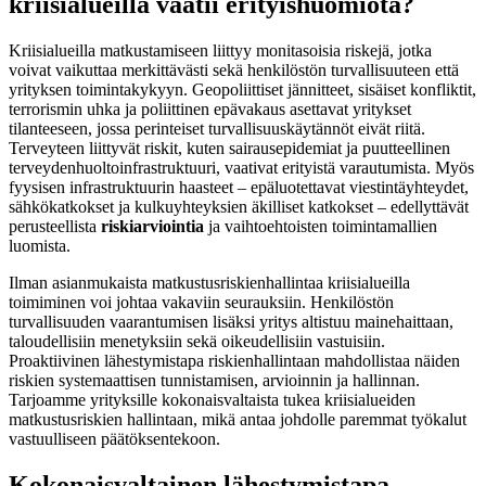
kriisialueilla vaatii erityishuomiota?
Kriisialueilla matkustamiseen liittyy monitasoisia riskejä, jotka
voivat vaikuttaa merkittävästi sekä henkilöstön turvallisuuteen että
yrityksen toimintakykyyn. Geopoliittiset jännitteet, sisäiset konfliktit,
terrorismin uhka ja poliittinen epävakaus asettavat yritykset
tilanteeseen, jossa perinteiset turvallisuuskäytännöt eivät riitä.
Terveyteen liittyvät riskit, kuten sairausepidemiat ja puutteellinen
terveydenhuoltoinfrastruktuuri, vaativat erityistä varautumista. Myös
fyysisen infrastruktuurin haasteet – epäluotettavat viestintäyhteydet,
sähkökatkokset ja kulkuyhteyksien äkilliset katkokset – edellyttävät
perusteellista
riskiarviointia
ja vaihtoehtoisten toimintamallien
luomista.
Ilman asianmukaista matkustusriskienhallintaa kriisialueilla
toimiminen voi johtaa vakaviin seurauksiin. Henkilöstön
turvallisuuden vaarantumisen lisäksi yritys altistuu mainehaittaan,
taloudellisiin menetyksiin sekä oikeudellisiin vastuisiin.
Proaktiivinen lähestymistapa riskienhallintaan mahdollistaa näiden
riskien systemaattisen tunnistamisen, arvioinnin ja hallinnan.
Tarjoamme yrityksille kokonaisvaltaista tukea kriisialueiden
matkustusriskien hallintaan, mikä antaa johdolle paremmat työkalut
vastuulliseen päätöksentekoon.
Kokonaisvaltainen lähestymistapa