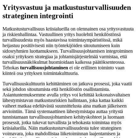
Yritysvastuu ja matkustusturvallisuuden
strateginen integrointi
Matkustusturvallisuus kriisialueilla on olennainen osa yritysvastuuta
ja riskienhallintaa. Vastuullinen yritys huolehtii henkilöstönsä
turvallisuudesta myös haastavissa toimintaympäristöissä, mikä
heijastuu positiivisesti niin työntekijöiden sitoutumiseen kuin
sidosryhmien luottamukseen. Turvallisuusjohtamisen integroiminen
osaksi yrityksen strategiaa ja johtamisjärjestelmää varmistaa, että
turvallisuusnäkökulmat huomioidaan kaikessa päätöksenteossa.
Tehokas
turvallisuusjohtaminen
ei ole erillinen toiminto vaan
kiinteä osa yrityksen toimintakulttuuria.
Turvallisuuskulttuurin kehittäminen on jatkuva prosessi, joka vaatii
sekä johdon sitoutumista että henkilöstön osallistamista.
Asiantuntemuksemme avulla yritys voi kehittää kokonaisvaltaisen
lähestymistavan matkustusriskien hallintaan, joka kattaa kaikki
vaiheet matkaa edeltävästä suunnittelusta aina matkan jälkeiseen
arviointiin. Tämä systemaattinen lähestymistapa auttaa yritystä
tunnistamaan turvallisuusjohtamisen kehityskohteet ja luomaan
prosessit, jotka tukevat turvallista ja tehokasta toimintaa myös
kriisialueilla. Näin matkustusturvallisuudesta tulee strateginen
voimavara, joka mahdollistaa liiketoiminnan laajentamisen ja