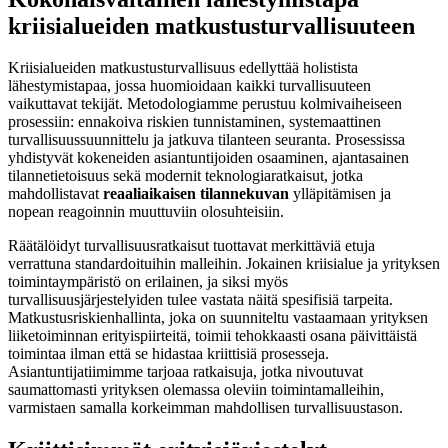
kriisialueiden matkustusturvallisuuteen
Kriisialueiden matkustusturvallisuus edellyttää holistista
lähestymistapaa, jossa huomioidaan kaikki turvallisuuteen
vaikuttavat tekijät. Metodologiamme perustuu kolmivaiheiseen
prosessiin: ennakoiva riskien tunnistaminen, systemaattinen
turvallisuussuunnittelu ja jatkuva tilanteen seuranta. Prosessissa
yhdistyvät kokeneiden asiantuntijoiden osaaminen, ajantasainen
tilannetietoisuus sekä modernit teknologiaratkaisut, jotka
mahdollistavat
reaaliaikaisen tilannekuvan
ylläpitämisen ja
nopean reagoinnin muuttuviin olosuhteisiin.
Räätälöidyt turvallisuusratkaisut tuottavat merkittäviä etuja
verrattuna standardoituihin malleihin. Jokainen kriisialue ja yrityksen
toimintaympäristö on erilainen, ja siksi myös
turvallisuusjärjestelyiden tulee vastata näitä spesifisiä tarpeita.
Matkustusriskienhallinta, joka on suunniteltu vastaamaan yrityksen
liiketoiminnan erityispiirteitä, toimii tehokkaasti osana päivittäistä
toimintaa ilman että se hidastaa kriittisiä prosesseja.
Asiantuntijatiimimme tarjoaa ratkaisuja, jotka nivoutuvat
saumattomasti yrityksen olemassa oleviin toimintamalleihin,
varmistaen samalla korkeimman mahdollisen turvallisuustason.