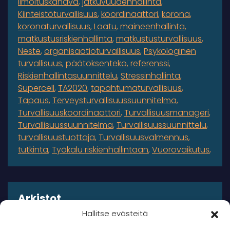
ilmoituskanava
jatkuvuudenhallinta
Kiinteistöturvallisuus
koordinaattori
korona
koronaturvallisuus
Laatu
maineenhallinta
matkustusriskienhallinta
matkustusturvallisuus
Neste
organisaatioturvallisuus
Psykologinen
turvallisuus
päätöksenteko
referenssi
Riskienhallintasuunnittelu
Stressinhallinta
Supercell
TA2020
tapahtumaturvallisuus
Tapaus
Terveysturvallisuussuunnitelma
Turvallisuuskoordinaattori
Turvallisuusmanageri
Turvallisuussuunnitelma
Turvallisuussuunnittelu
turvallisuustuottaja
Turvallisuusvalmennus
tutkinta
Työkalu riskienhallintaan
Vuorovaikutus
Arkistot
Hallitse evästeitä
Arkistot