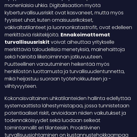
monenlaisia uhkia. Digitalisaation myötä
kyberturvallisuusriskit ovat kasvaneet, mutta myös
fyysiset uhat, kuten omaisuusrikokset,
väkivaltatilanteet ja luonnonkatastrofit, ovat edelleen
merkittäviä riskitekijöitä.
Ennakoimattomat
turvallisuusriskit
voivat aiheuttaa yritykselle
merkittäviä taloudellisia menetyksiä, mainehaittoja
sekä häiriöitä liiketoiminnan jatkuvuuteen.
Puutteellinen varautuminen heikentää myös
henkilöstön luottamusta ja turvallisuudentunnetta,
mikä heijastuu suoraan työtehokkuuteen ja -
viihtyvyyteen.
Kokonaisvaltainen uhkatilanteiden hallinta edellyttää
systemaattista lähestymistapaa, jossa tunnistetaan
potentiaaliset riskit, arvioidaan niiden vaikutukset ja
todennäköisyydet sekä luodaan selkeät
toimintamallit eri tilanteisiin. Proaktiivinen
turvallisuusjohtaminen on kustannustehokkaampaa