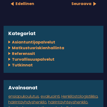
Edellinen
Seuraava
Kategoriat
Asiantuntijapalvelut
Matkustusriskienhallinta
Referenssit
Turvallisuuspalvelut
Tutkinnat
Avainsanat
ensiapukoulutus
evakuointi
Henkilöstölogistiikka
häirintäyhdyshenkilö
häirintäyhteyshenkilö