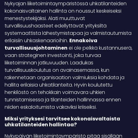
Nykyajan liiketoimintaympäristössä uhkatilanteiden
kokonaisvaltainen hallinta on noussut keskeiseksi
menestystekijäksi. Alati muuttuvat
turvallisuushaasteet edellyttävät yrityksiltä
systemaattista lähestymistapaa ja valmistautumista
erilaisiin uhkaskenaarioihin.
Ennakoiva
turvallisuusjohtaminen
ei ole pelkkä kustannuserä,
vaan strateginen investointi, joka turvaa
liiketoiminnan jatkuvuuden. Laadukas
turvallisuuskoulutus on avainasemassa, kun
rakennetaan organisaation valmiuksia kohdata ja
hallita erilaisia uhkatilanteita. Hyvin koulutettu
henkilöstö on tehokkain voimavara uhkien
tunnistamisessa ja tilanteiden hallinnassa ennen
niiden eskaloitumista vakaviksi kriiseiksi.
Miksi yrityksesi tarvitsee kokonaisvaltaista
uhkatilanteiden hallintaa?
Nykypäivän liiketoimintaympäristö pitää sisällään