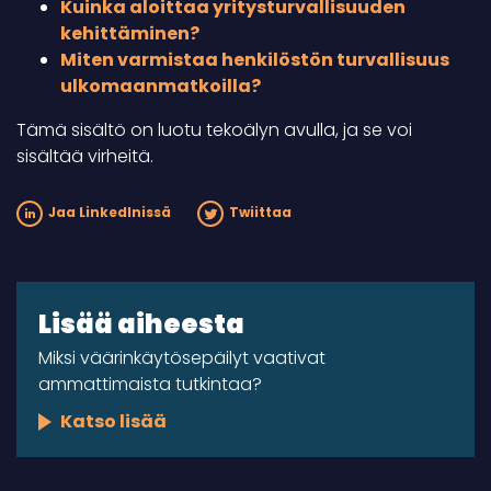
Kuinka aloittaa yritysturvallisuuden
kehittäminen?
Miten varmistaa henkilöstön turvallisuus
ulkomaanmatkoilla?
Tämä sisältö on luotu tekoälyn avulla, ja se voi
sisältää virheitä.
Jaa LinkedInissä
Twiittaa
Lisää aiheesta
Miksi väärinkäytösepäilyt vaativat
ammattimaista tutkintaa?
Katso lisää