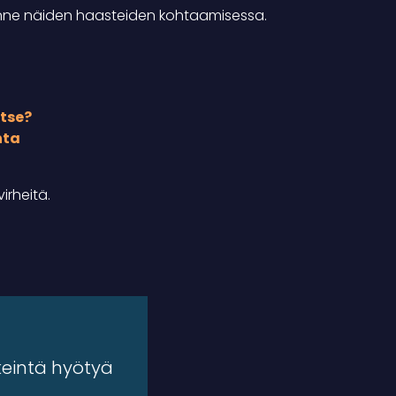
nne näiden haasteiden kohtaamisessa.
itse?
nta
irheitä.
rkeintä hyötyä