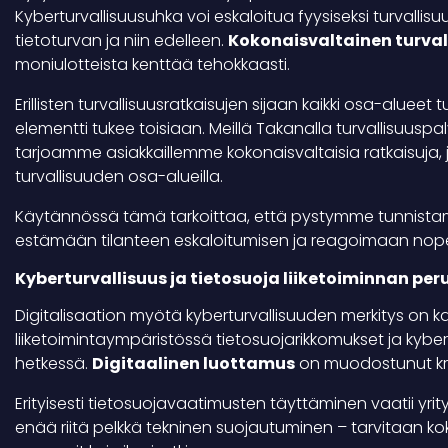
Kyberturvallisuusuhka voi eskaloitua fyysiseksi turvallisuus
tietoturvan ja niin edelleen.
Kokonaisvaltainen turval
moniulotteista kenttää tehokkaasti.
Erillisten turvallisuusratkaisujen sijaan kaikki osa-alue
elementti tukee toisiaan. Meillä Takanalla turvallisuuspa
tarjoamme asiakkaillemme kokonaisvaltaisia ratkaisuja,
turvallisuuden osa-alueilla.
Käytännössä tämä tarkoittaa, että pystymme tunnistamaa
estämään tilanteen eskaloitumisen ja reagoimaan nopeast
Kyberturvallisuus ja tietosuoja liiketoiminnan pe
Digitalisaation myötä kyberturvallisuuden merkitys on 
liiketoimintaympäristössä tietosuojarikkomukset ja kybe
hetkessä.
Digitaalinen luottamus
on muodostunut kriit
Erityisesti tietosuojavaatimusten täyttäminen vaatii yrit
enää riitä pelkkä tekninen suojautuminen – tarvitaan kok