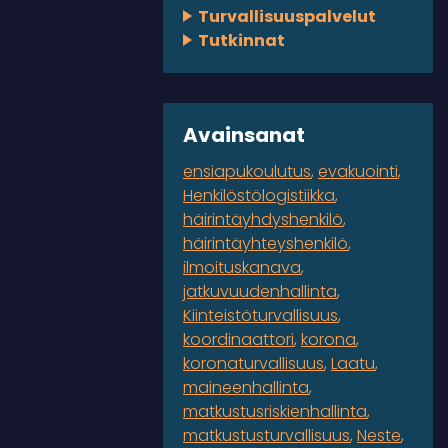
Turvallisuuspalvelut
Tutkinnat
Avainsanat
ensiapukoulutus
evakuointi
Henkilöstölogistiikka
häirintäyhdyshenkilö
häirintäyhteyshenkilö
ilmoituskanava
jatkuvuudenhallinta
Kiinteistöturvallisuus
koordinaattori
korona
koronaturvallisuus
Laatu
maineenhallinta
matkustusriskienhallinta
matkustusturvallisuus
Neste