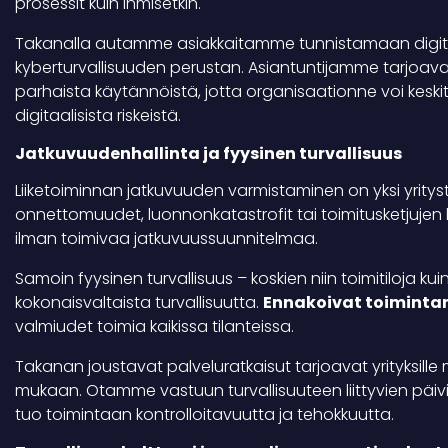
prosessit kuin ihmisetkin.
Takanalla autamme asiakkaitamme tunnistamaan digit
kyberturvallisuuden perustan. Asiantuntijamme tarjoava
parhaista käytännöistä, jotta organisaationne voi keski
digitaalisista riskeistä.
Jatkuvuudenhallinta ja fyysinen turvallisuus
Liiketoiminnan jatkuvuuden varmistaminen on yksi yritystu
onnettomuudet, luonnonkatastrofit tai toimitusketjujen 
ilman toimivaa jatkuvuussuunnitelmaa.
Samoin fyysinen turvallisuus – koskien niin toimitiloja k
kokonaisvaltaista turvallisuutta.
Ennakoivat toimintam
valmiudet toimia kaikissa tilanteissa.
Takanan joustavat palveluratkaisut tarjoavat yrityksill
mukaan. Otamme vastuun turvallisuuteen liittyvien päivi
tuo toimintaan kontrolloitavuutta ja tehokkuutta.