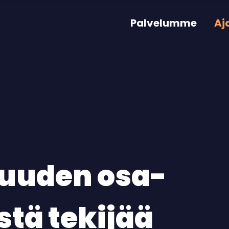
Palvelumme
Aj
suuden osa-
istä tekijää