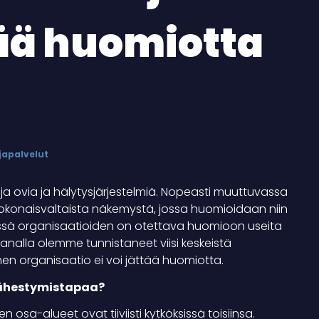
ttää huomiotta
japalvelut
tuja ovia ja hälytysjärjestelmiä. Nopeasti muuttuvassa
i kokonaisvaltaista näkemystä, jossa huomioidaan niin
nessä organisaatioiden on otettava huomioon useita
Takanalla olemme tunnistaneet viisi keskeistä
inen organisaatio ei voi jättää huomiotta.
 lähestymistapaa?
 osa-alueet ovat tiiviisti kytköksissä toisiinsa.