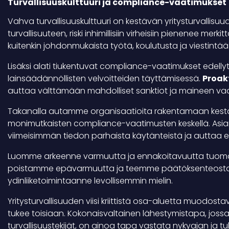
Turvallisuuskulttuuri ja compliance-vaatimukset
Vahva turvallisuuskulttuuri on kestävän yritysturvallisu
turvallisuuteen, riski inhimillisiin virheisiin pienenee merk
kuitenkin johdonmukaista työtä, koulutusta ja viestintää
Lisäksi alati tiukentuvat compliance-vaatimukset edellyt
lainsäädännöllisten velvoitteiden täyttämisessä.
Proak
auttaa välttämään mahdolliset sanktiot ja maineen va
Takanalla autamme organisaatioita rakentamaan kestäv
monimutkaisten compliance-vaatimusten keskellä. Asia
viimeisimmän tiedon parhaista käytänteistä ja auttaa 
Luomme arkeenne varmuutta ja ennakoitavuutta tuomalla
poistamme epävarmuutta ja teemme päätöksenteosta h
ydinliiketoimintaanne levollisemmin mielin.
Yritysturvallisuuden viisi kriittistä osa-aluetta muodos
tukee toisiaan. Kokonaisvaltainen lähestymistapa, jossa 
turvallisuustekijät, on ainoa tapa vastata nykyajan ja t