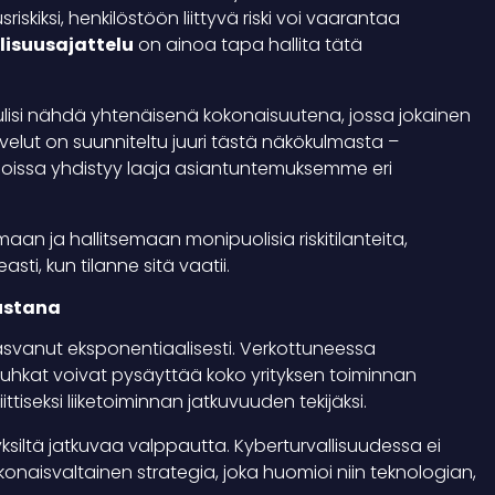
riskiksi, henkilöstöön liittyvä riski voi vaarantaa
lisuusajattelu
on ainoa tapa hallita tätä
et tulisi nähdä yhtenäisenä kokonaisuutena, jossa jokainen
lvelut on suunniteltu juuri tästä näkökulmasta –
 joissa yhdistyy laaja asiantuntemuksemme eri
n ja hallitsemaan monipuolisia riskitilanteita,
i, kun tilanne sitä vaatii.
rustana
kasvanut eksponentiaalisesti. Verkottuneessa
ruhkat voivat pysäyttää koko yrityksen toiminnan
tiseksi liiketoiminnan jatkuvuuden tekijäksi.
yksiltä jatkuvaa valppautta. Kyberturvallisuudessa ei
onaisvaltainen strategia, joka huomioi niin teknologian,