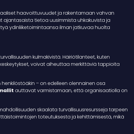
aaliset haavoittuvuudet ja rakentamaan vahvan
t ajantasaista tietoa uusimmista uhkakuvista ja
ttyä ydinliiketoimintaansa ilman jatkuvaa huolta
rvallisuuden kulmakivistä. Häiriötilanteet, kuten
keskeytykset, voivat aiheuttaa merkittäviä tappioita
uin henkilöstöäkin – on edelleen olennainen osa
allit
auttavat varmistamaan, että organisaatiolla on
e mahdollisuuden skaalata turvallisuusresursseja tarpeen
ttäistoimintojen toteutuksesta ja kehittämisestä, mikä