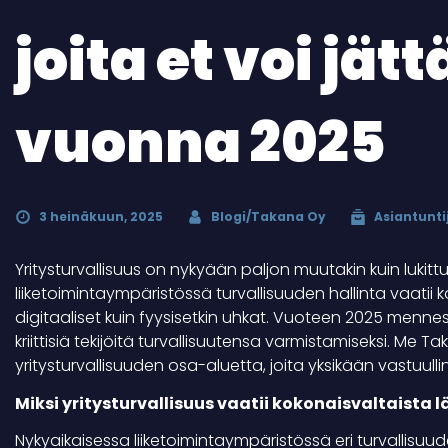
joita et voi jä
vuonna 2025
3 heinäkuun, 2025
Blogi/Takana Oy
Asiantunti
Yritysturvallisuus on nykyään paljon muutakin kuin lukit
liiketoimintaympäristössä turvallisuuden hallinta vaati
digitaaliset kuin fyysisetkin uhkat. Vuoteen 2025 men
kriittisiä tekijöitä turvallisuutensa varmistamiseksi. Me 
yritysturvallisuuden osa-aluetta, joita yksikään vastuull
Miksi yritysturvallisuus vaatii kokonaisvaltaista
Nykyaikaisessa liiketoimintaympäristössä eri turvallisuuden