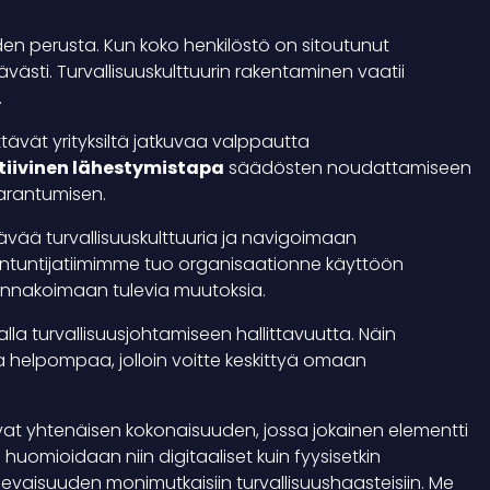
uden perusta. Kun koko henkilöstö on sitoutunut
ittävästi. Turvallisuuskulttuurin rakentaminen vaatii
.
tävät yrityksiltä jatkuvaa valppautta
tiivinen lähestymistapa
säädösten noudattamiseen
arantumisen.
ää turvallisuuskulttuuria ja navigoimaan
ntuntijatiimimme tuo organisaationne käyttöön
ennakoimaan tulevia muutoksia.
 turvallisuusjohtamiseen hallittavuutta. Näin
elpompaa, jolloin voitte keskittyä omaan
tavat yhtenäisen kokonaisuuden, jossa jokainen elementti
huomioidaan niin digitaaliset kuin fyysisetkin
ulevaisuuden monimutkaisiin turvallisuushaasteisiin. Me