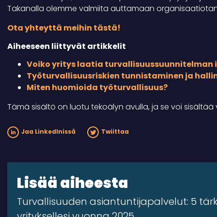
Takanalla olemme valmiita auttamaan organisaatiota
Ota yhteyttä meihin tästä!
Aiheeseen liittyvät artikkelit
Voiko yritys laatia turvallisuussuunnitelman 
Työturvallisuusriskien tunnistaminen ja halli
Miten huomioida työturvallisuus?
Tämä sisältö on luotu tekoälyn avulla, ja se voi sisältää v
Jaa LinkedInissä
Twiittaa
Lisää aiheesta
Turvallisuuden asiantuntijapalvelut: 5 tä
yrityksellesi vuonna 2025