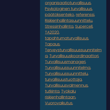
organisaatioturvallisuus
Psykologinen turvallisuus
päätöksenteko
referenssi
Riskienhallintasuunnittelu
Stressinhallinta
Supercell
TA2020
tapahtumaturvallisuus
Tapaus
Terveysturvallisuussuunnitelm
a
Turvallisuuskoordinaattori
Turvallisuusmanageri
Turvallisuussuunnitelma
Turvallisuussuunnittelu
turvallisuustuottaja
Turvallisuusvalmennus
tutkinta
Työkalu
riskienhallintaan
Vuorovaikutus