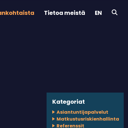
ankohtaista
Tietoa meistä
EN
Kategoriat
Asiantuntijapalvelut
Matkustusriskienhallinta
Referenssit