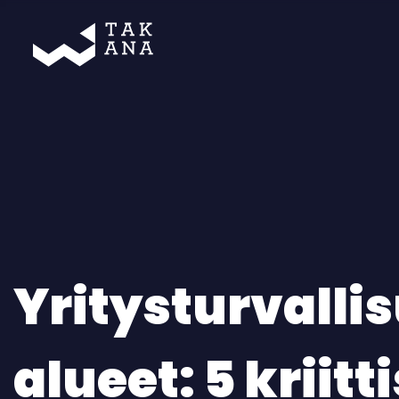
Takana
Yritysturvalli
alueet: 5 kriitt