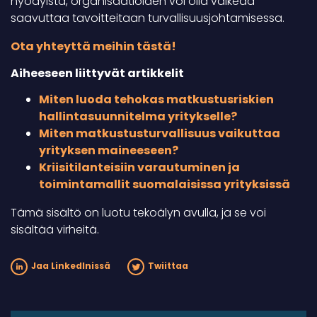
hyödyistä, organisaatioiden voi olla vaikeaa
saavuttaa tavoitteitaan turvallisuusjohtamisessa.
Ota yhteyttä meihin tästä!
Aiheeseen liittyvät artikkelit
Miten luoda tehokas matkustusriskien
hallintasuunnitelma yritykselle?
Miten matkustusturvallisuus vaikuttaa
yrityksen maineeseen?
Kriisitilanteisiin varautuminen ja
toimintamallit suomalaisissa yrityksissä
Tämä sisältö on luotu tekoälyn avulla, ja se voi
sisältää virheitä.
Jaa LinkedInissä
Twiittaa