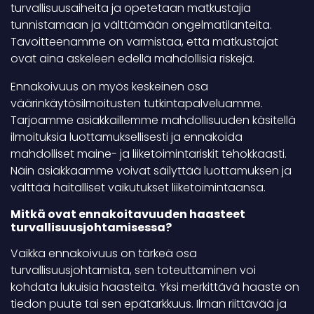
turvallisuusaiheita ja opetetaan matkustajia
tunnistamaan ja välttämään ongelmatilanteita.
Tavoitteenamme on varmistaa, että matkustajat
ovat aina askeleen edellä mahdollisia riskejä.
Ennakoivuus on myös keskeinen osa
väärinkäytösilmoitusten tutkintapalveluamme.
Tarjoamme asiakkaillemme mahdollisuuden käsitellä
ilmoituksia luottamuksellisesti ja ennakoida
mahdolliset maine- ja liiketoimintariskit tehokkaasti.
Näin asiakkaamme voivat säilyttää luottamuksen ja
välttää haitalliset vaikutukset liiketoimintaansa.
Mitkä ovat ennakoitavuuden haasteet
turvallisuusjohtamisessa?
Vaikka ennakoivuus on tärkeä osa
turvallisuusjohtamista, sen toteuttaminen voi
kohdata lukuisia haasteita. Yksi merkittävä haaste on
tiedon puute tai sen epätarkkuus. Ilman riittävää ja