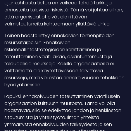
ajankohtaista tietoa on vaikeaa tehdä tarkkoja
ennusteita tulevista riskeistä. Tämä voi johtaa siihen,
että organisaatiot eivät ole riittävän
valmistautuneita kohtaamaan yllättäviä uhkia.
Toinen haaste liittyy ennakoivien toimenpiteiden
resurssitarpeisiin. Ennakoivien
riskienhallintastrategioiden kehittäminen ja
toteuttaminen vaatii aikaa, asiantuntemusta ja
taloudellisia resursseja. Kaikilla organisaatioilla ei
välttämättä ole käytettävissään tarvittavia
resursseja, mikä voi estää ennakoivuuden tehokkaan
hyödyntämisen.
Lopuksi, ennakoivuuden toteuttaminen vaatii usein
organisaation kulttuurin muutosta. Tämä voi olla
haastavaa, sillä se edellyttää johdon ja henkilöstön
sitoutumista ja yhteistyötä. Ilman yhteistä
ymmärrystä ennakoivuuden tärkeydestä ja sen