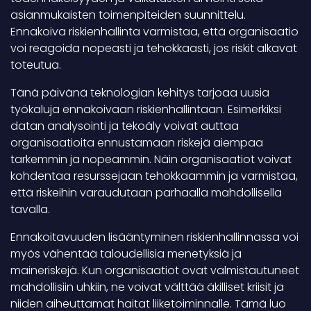
asianmukaisten toimenpiteiden suunnittelu.
Ennakoiva riskienhallinta varmistaa, että organisaatio
voi reagoida nopeasti ja tehokkaasti, jos riskit alkavat
toteutua.
Tänä päivänä teknologian kehitys tarjoaa uusia
työkaluja ennakoivaan riskienhallintaan. Esimerkiksi
datan analysointi ja tekoäly voivat auttaa
organisaatioita ennustamaan riskejä aiempaa
tarkemmin ja nopeammin. Näin organisaatiot voivat
kohdentaa resurssejaan tehokkaammin ja varmistaa,
että riskeihin varaudutaan parhaalla mahdollisella
tavalla.
Ennakoitavuuden lisääntyminen riskienhallinnassa voi
myös vähentää taloudellisia menetyksiä ja
maineriskejä. Kun organisaatiot ovat valmistautuneet
mahdollisiin uhkiin, ne voivat välttää äkilliset kriisit ja
niiden aiheuttamat haitat liiketoiminnalle. Tämä luo