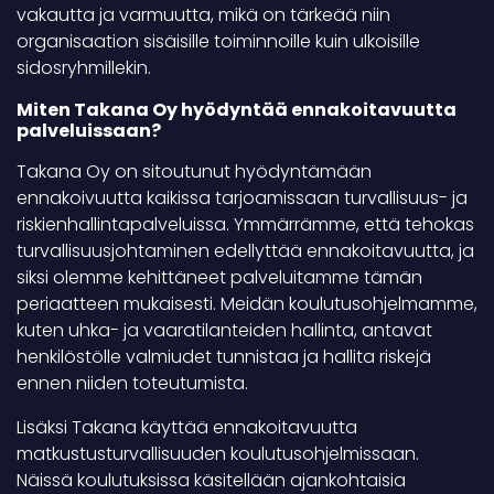
vakautta ja varmuutta, mikä on tärkeää niin
organisaation sisäisille toiminnoille kuin ulkoisille
sidosryhmillekin.
Miten Takana Oy hyödyntää ennakoitavuutta
palveluissaan?
Takana Oy on sitoutunut hyödyntämään
ennakoivuutta kaikissa tarjoamissaan turvallisuus- ja
riskienhallintapalveluissa. Ymmärrämme, että tehokas
turvallisuusjohtaminen edellyttää ennakoitavuutta, ja
siksi olemme kehittäneet palveluitamme tämän
periaatteen mukaisesti. Meidän koulutusohjelmamme,
kuten uhka- ja vaaratilanteiden hallinta, antavat
henkilöstölle valmiudet tunnistaa ja hallita riskejä
ennen niiden toteutumista.
Lisäksi Takana käyttää ennakoitavuutta
matkustusturvallisuuden koulutusohjelmissaan.
Näissä koulutuksissa käsitellään ajankohtaisia