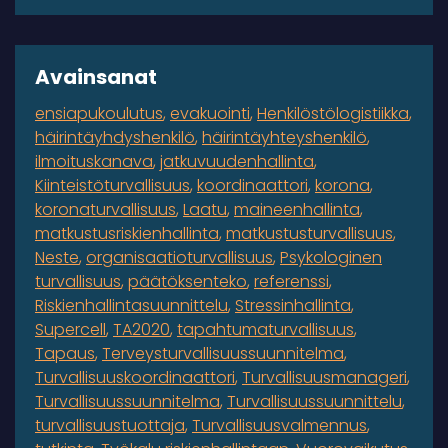
Avainsanat
ensiapukoulutus
evakuointi
Henkilöstölogistiikka
häirintäyhdyshenkilö
häirintäyhteyshenkilö
ilmoituskanava
jatkuvuudenhallinta
Kiinteistöturvallisuus
koordinaattori
korona
koronaturvallisuus
Laatu
maineenhallinta
matkustusriskienhallinta
matkustusturvallisuus
Neste
organisaatioturvallisuus
Psykologinen
turvallisuus
päätöksenteko
referenssi
Riskienhallintasuunnittelu
Stressinhallinta
Supercell
TA2020
tapahtumaturvallisuus
Tapaus
Terveysturvallisuussuunnitelma
Turvallisuuskoordinaattori
Turvallisuusmanageri
Turvallisuussuunnitelma
Turvallisuussuunnittelu
turvallisuustuottaja
Turvallisuusvalmennus