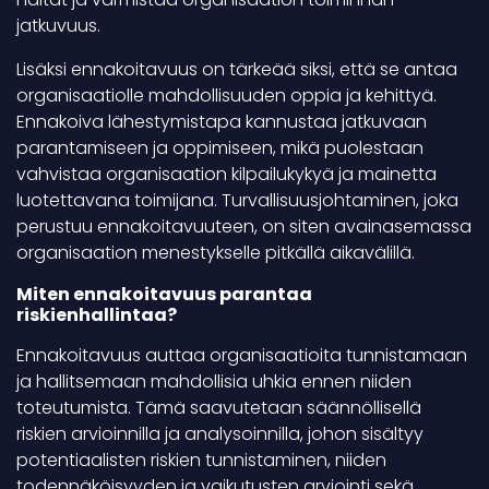
jatkuvuus.
Lisäksi ennakoitavuus on tärkeää siksi, että se antaa
organisaatiolle mahdollisuuden oppia ja kehittyä.
Ennakoiva lähestymistapa kannustaa jatkuvaan
parantamiseen ja oppimiseen, mikä puolestaan
vahvistaa organisaation kilpailukykyä ja mainetta
luotettavana toimijana. Turvallisuusjohtaminen, joka
perustuu ennakoitavuuteen, on siten avainasemassa
organisaation menestykselle pitkällä aikavälillä.
Miten ennakoitavuus parantaa
riskienhallintaa?
Ennakoitavuus auttaa organisaatioita tunnistamaan
ja hallitsemaan mahdollisia uhkia ennen niiden
toteutumista. Tämä saavutetaan säännöllisellä
riskien arvioinnilla ja analysoinnilla, johon sisältyy
potentiaalisten riskien tunnistaminen, niiden
todennäköisyyden ja vaikutusten arviointi sekä