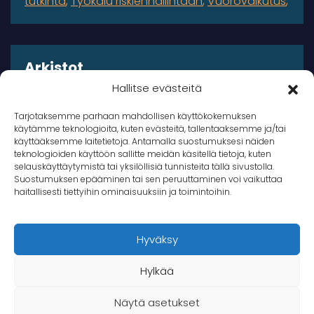
tutkinta
Työkalu riskienhallintaan
Vuorovaikutus
Arkistot
Hallitse evästeitä
Arkistot
Tarjotaksemme parhaan mahdollisen käyttökokemuksen
käytämme teknologioita, kuten evästeitä, tallentaaksemme ja/tai
käyttääksemme laitetietoja. Antamalla suostumuksesi näiden
teknologioiden käyttöön sallitte meidän käsitellä tietoja, kuten
selauskäyttäytymistä tai yksilöllisiä tunnisteita tällä sivustolla.
Suostumuksen epääminen tai sen peruuttaminen voi vaikuttaa
© 2026 Takana Oy
haitallisesti tiettyihin ominaisuuksiin ja toimintoihin.
Takana
Hyväksy
Hylkää
Näytä asetukset