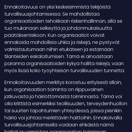
Ennakoitavuus on yksi keskeisimmistä tekijöistä
turvallisuusjohtamisessa. Se mahdollistaa
organisaatioiden tehokkaan riskienhallinnan, sillä se
tuo mukanaan selkeyttä ja johdonmukaisuutta
päätöksentekoon. Kun organisaatiot voivat
ennakoida mahdollisia uhkia ja riskejä, ne pystyvät
valmistautumaan niihin etukäteen ja estämään
tilanteiden eskaloitumisen. Tämä ei ainoastaan
paranna organisaatioiden kykyä hallita riskejä, vaan
myös lisää koko työyhteisön turvallisuuden tunnetta.
Ennakoitavuuden merkitys korostuu erityisesti silloin,
kun organisaation toiminta on riippuvainen
jatkuvasta ja häiriöttömästä toiminnasta. Tämä voi
olla kriittistä esimerkiksi teollisuuden, terveydenhuollon
tai suurten tapahtumien yhteydessä, joissa pienikin
häiriö voi johtaa merkittäviin haittoihin. Ennakoivalla
turvallisuusjohtamisella voidaan ehkäistä nämä
haitat ja varmistaa organisaation toiminnan