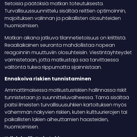
tietoisia päätöksiä matkan toteutuksesta.
Turvallisuussuunnittelu sisältää reittien optimoinnin,
majoituksen valinnan ja paikallisten olosuhteiden
huomioimisen.
Matkan aikana jatkuva tilannetietoisuus on kriittistä.
Reaaliaikainen seuranta mahdollistaa nopean
reagoinnin muuttuviin olosuhteisiin. Viestintäyhteydet
varmistetaan, jotta matkustaja saa tarvittaessa
välitöntä tukea riippumatta sijainnistaan.
Ennakoiva riskien tunnistaminen
Ammattimaisessa matkustusriskien hallinnassa riskit
tunnistetaan jo suunnitteluvaiheessa. Tämä sisältää
paitsi ilmeisten turvallisuusuhkien kartoituksen myös
vähemmän näkyvien riskien, kuten kulttuurierojen tai
paikallisten lakien aiheuttamien haasteiden,
huomioimisen.