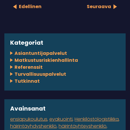
Edellinen
Seuraava
Kategoriat
Asiantuntijapalvelut
Matkustusriskienhallinta
Referenssit
Turvallisuuspalvelut
Tutkinnat
Avainsanat
ensiapukoulutus
evakuointi
Henkilöstölogistiikka
häirintäyhdyshenkilö
häirintäyhteyshenkilö