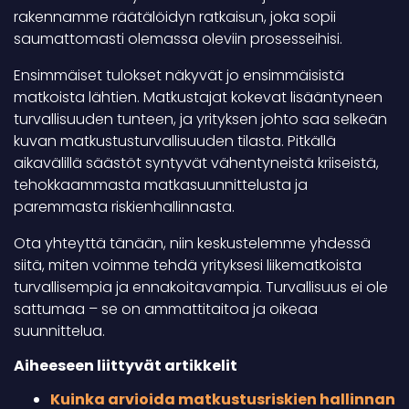
rakennamme räätälöidyn ratkaisun, joka sopii
saumattomasti olemassa oleviin prosesseihisi.
Ensimmäiset tulokset näkyvät jo ensimmäisistä
matkoista lähtien. Matkustajat kokevat lisääntyneen
turvallisuuden tunteen, ja yrityksen johto saa selkeän
kuvan matkustusturvallisuuden tilasta. Pitkällä
aikavälillä säästöt syntyvät vähentyneistä kriiseistä,
tehokkaammasta matkasuunnittelusta ja
paremmasta riskienhallinnasta.
Ota yhteyttä tänään, niin keskustelemme yhdessä
siitä, miten voimme tehdä yrityksesi liikematkoista
turvallisempia ja ennakoitavampia. Turvallisuus ei ole
sattumaa – se on ammattitaitoa ja oikeaa
suunnittelua.
Aiheeseen liittyvät artikkelit
Kuinka arvioida matkustusriskien hallinnan