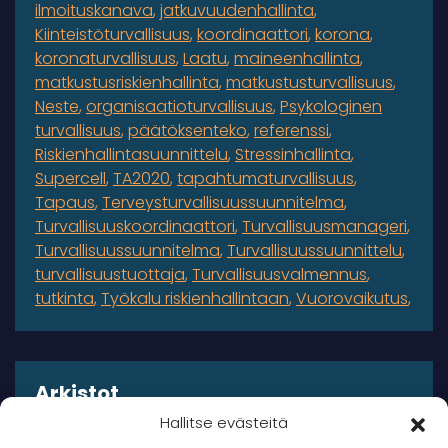
ilmoituskanava
jatkuvuudenhallinta
Kiinteistöturvallisuus
koordinaattori
korona
koronaturvallisuus
Laatu
maineenhallinta
matkustusriskienhallinta
matkustusturvallisuus
Neste
organisaatioturvallisuus
Psykologinen
turvallisuus
päätöksenteko
referenssi
Riskienhallintasuunnittelu
Stressinhallinta
Supercell
TA2020
tapahtumaturvallisuus
Tapaus
Terveysturvallisuussuunnitelma
Turvallisuuskoordinaattori
Turvallisuusmanageri
Turvallisuussuunnitelma
Turvallisuussuunnittelu
turvallisuustuottaja
Turvallisuusvalmennus
tutkinta
Työkalu riskienhallintaan
Vuorovaikutus
Arkistot
Hallitse evästeitä
Arkistot