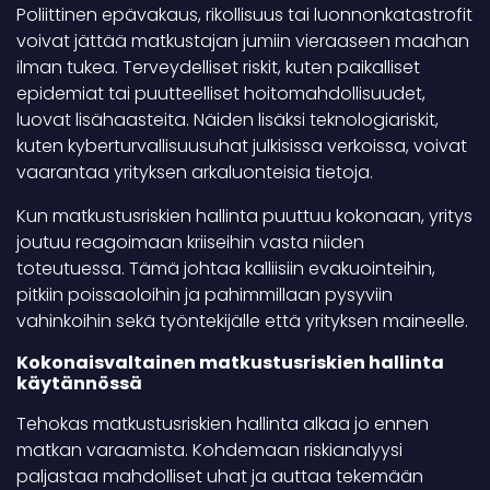
Poliittinen epävakaus, rikollisuus tai luonnonkatastrofit
voivat jättää matkustajan jumiin vieraaseen maahan
ilman tukea. Terveydelliset riskit, kuten paikalliset
epidemiat tai puutteelliset hoitomahdollisuudet,
luovat lisähaasteita. Näiden lisäksi teknologiariskit,
kuten kyberturvallisuusuhat julkisissa verkoissa, voivat
vaarantaa yrityksen arkaluonteisia tietoja.
Kun matkustusriskien hallinta puuttuu kokonaan, yritys
joutuu reagoimaan kriiseihin vasta niiden
toteutuessa. Tämä johtaa kalliisiin evakuointeihin,
pitkiin poissaoloihin ja pahimmillaan pysyviin
vahinkoihin sekä työntekijälle että yrityksen maineelle.
Kokonaisvaltainen matkustusriskien hallinta
käytännössä
Tehokas matkustusriskien hallinta alkaa jo ennen
matkan varaamista. Kohdemaan riskianalyysi
paljastaa mahdolliset uhat ja auttaa tekemään