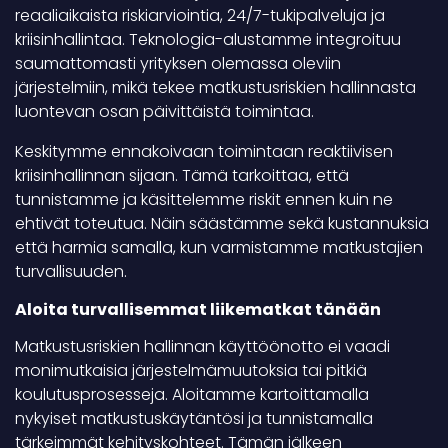
reaaliaikaista riskiarviointia, 24/7-tukipalveluja ja
kriisinhallintaa. Teknologia-alustamme integroituu
saumattomasti yrityksen olemassa oleviin
järjestelmiin, mikä tekee matkustusriskien hallinnasta
luontevan osan päivittäistä toimintaa.
Keskitymme ennakoivaan toimintaan reaktiivisen
kriisinhallinnan sijaan. Tämä tarkoittaa, että
tunnistamme ja käsittelemme riskit ennen kuin ne
ehtivät toteutua. Näin säästämme sekä kustannuksia
että harmia samalla, kun varmistamme matkustajien
turvallisuuden.
Aloita turvallisemmat liikematkat tänään
Matkustusriskien hallinnan käyttöönotto ei vaadi
monimutkaisia järjestelmämuutoksia tai pitkiä
koulutusprosesseja. Aloitamme kartoittamalla
nykyiset matkustuskäytäntösi ja tunnistamalla
tärkeimmät kehityskohteet. Tämän jälkeen