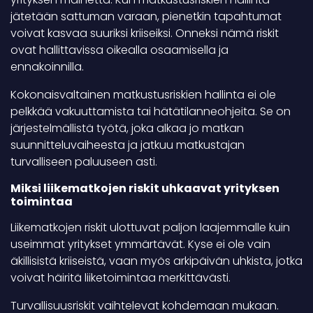
jätetään sattuman varaan, pienetkin tapahtumat
voivat kasvaa suuriksi kriiseiksi. Onneksi nämä riskit
ovat hallittavissa oikealla osaamisella ja
ennakoinnilla.
Kokonaisvaltainen matkustusriskien hallinta ei ole
pelkkää vakuuttamista tai hätätilanneohjeita. Se on
järjestelmällistä työtä, joka alkaa jo matkan
suunnitteluvaiheesta ja jatkuu matkustajan
turvalliseen paluuseen asti.
Miksi liikematkojen riskit uhkaavat yrityksen
toimintaa
Liikematkojen riskit ulottuvat paljon laajemmalle kuin
useimmat yritykset ymmärtävät. Kyse ei ole vain
äkillisistä kriiseistä, vaan myös arkipäivän uhkista, jotka
voivat häiritä liiketoimintaa merkittävästi.
Turvallisuusriskit vaihtelevat kohdemaan mukaan.