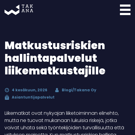
Takana
Matkustusriskien
hallintapalvelut
liikematkustajille
4 kesäkuun, 2026
Blogi/Takana Oy
Asiantuntijapalvelut
Liikematkat ovat nykyajan liiketoiminnan elinehto,
mutta ne tuovat mukanaan lukuisia riskejä, jotka
voivat uhata sekä työntekijöiden turvallisuutta että
yrityksen mainetta. Kun matkustusriskien hallinta