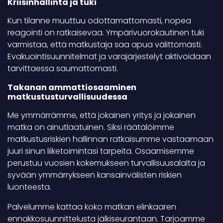
Kriisinhallinta ja tuki
Kun tilanne muuttuu odottamattomasti, nopea
reagointi on ratkaisevaa. Ympärivuorokautinen tuki
varmistaa, että matkustaja saa apua välittömästi.
Evakuointisuunnitelmat ja varajärjestelyt aktivoidaan
tarvittaessa saumattomasti.
Takanan ammattiosaaminen
matkustusturvallisuudessa
Me ymmärrämme, että jokainen yritys ja jokainen
matka on ainutlaatuinen. Siksi räätälöimme
matkustusriskien hallinnan ratkaisumme vastaamaan
juuri sinun liiketoimintasi tarpeita. Osaamisemme
perustuu vuosien kokemukseen turvallisuusalalta ja
syvään ymmärrykseen kansainvälisten riskien
luonteesta.
Palvelumme kattaa koko matkan elinkaaren
ennakkosuunnittelusta jälkiseurantaan. Tarjoamme