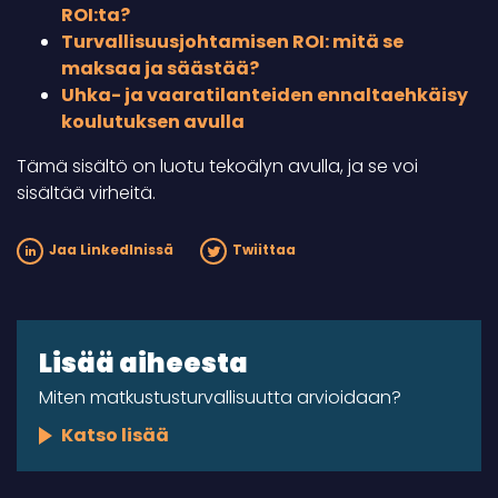
ROI:ta?
Turvallisuusjohtamisen ROI: mitä se
maksaa ja säästää?
Uhka- ja vaaratilanteiden ennaltaehkäisy
koulutuksen avulla
Tämä sisältö on luotu tekoälyn avulla, ja se voi
sisältää virheitä.
Jaa LinkedInissä
Twiittaa
Lisää aiheesta
Miten matkustusturvallisuutta arvioidaan?
Katso lisää