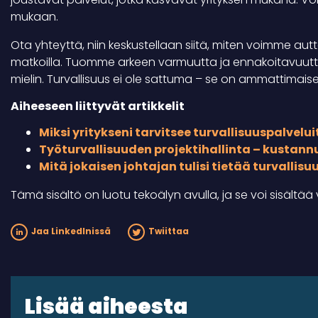
mukaan.
Ota yhteyttä, niin keskustellaan siitä, miten voimme au
matkoilla. Tuomme arkeen varmuutta ja ennakoitavuutta
mielin. Turvallisuus ei ole sattuma – se on ammattimaise
Aiheeseen liittyvät artikkelit
Miksi yritykseni tarvitsee turvallisuuspalvelui
Työturvallisuuden projektihallinta – kustannu
Mitä jokaisen johtajan tulisi tietää turvallis
Tämä sisältö on luotu tekoälyn avulla, ja se voi sisältää v
Jaa LinkedInissä
Twiittaa
Lisää aiheesta