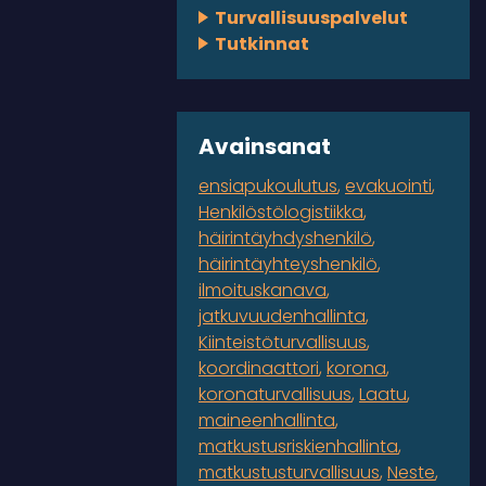
Turvallisuuspalvelut
Tutkinnat
Avainsanat
ensiapukoulutus
evakuointi
Henkilöstölogistiikka
häirintäyhdyshenkilö
häirintäyhteyshenkilö
ilmoituskanava
jatkuvuudenhallinta
Kiinteistöturvallisuus
koordinaattori
korona
koronaturvallisuus
Laatu
maineenhallinta
matkustusriskienhallinta
matkustusturvallisuus
Neste