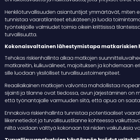
Henkilöturvallisuuden asiantuntijat ymmärtävät, miten er
tunnistaa vaaratilanteet etukäteen ja luoda toimintamalli
työntekijöille valmiudet toimia oikein kriittisissä tilante
turvallisuutta.
Kokonaisvaltainen lähestymistapa matkariskien 
Tehokas riskienhallinta alkaa matkojen suunnitteluvaihe
matkareitin, kulkuvälineet, majoituksen ja kohdemaan eri
sille luodaan yksilölliset turvallisuustoimenpiteet.
Reaaliaikainen matkojen valvonta mahdollistaa nopean re
sijainti ja tilanne ovat tiedossa, avun järjestäminen on 
että työnantajalle varmuuden siitä, että apua on saatavi
Ennakoiva riskienhallinta tunnistaa potentiaaliset vaar
liikennetiedot ja turvallisuustilanne kohteessa vaikuttava
niiltä voidaan välttyä kokonaan tai niiden vaikutuksia 
Turvallisuuspalvelujen käytännön hyödyt yrityksil