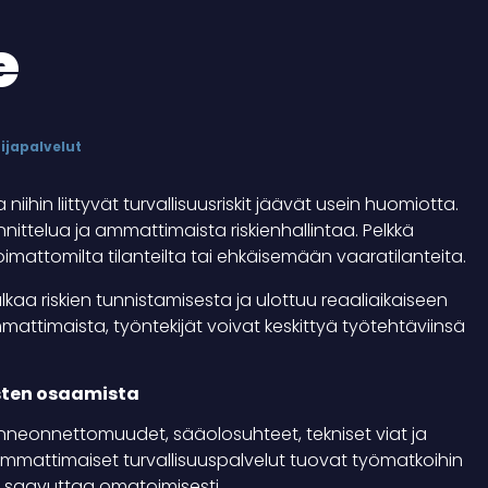
e
ijapalvelut
in liittyvät turvallisuusriskit jäävät usein huomiotta.
nnittelua ja ammattimaista riskienhallintaa. Pelkkä
mattomilta tilanteilta tai ehkäisemään vaaratilanteita.
kaa riskien tunnistamisesta ja ulottuu reaaliaikaiseen
attimaista, työntekijät voivat keskittyä työtehtäviinsä
isten osaamista
kenneonnettomuudet, sääolosuhteet, tekniset viat ja
i. Ammattimaiset turvallisuuspalvelut tuovat työmatkoihin
oi saavuttaa omatoimisesti.