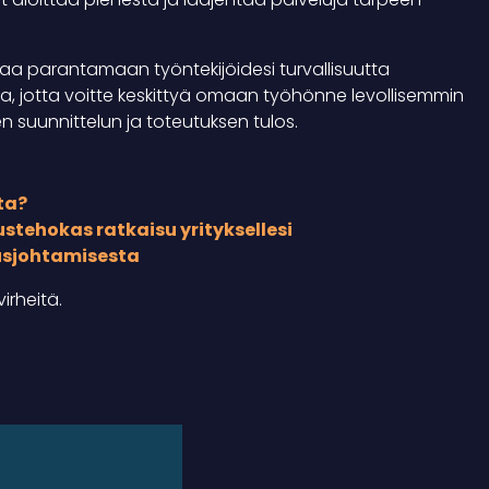
ttaa parantamaan työntekijöidesi turvallisuutta
, jotta voitte keskittyä omaan työhönne levollisemmin
n suunnittelun ja toteutuksen tulos.
ta?
stehokas ratkaisu yrityksellesi
uusjohtamisesta
irheitä.