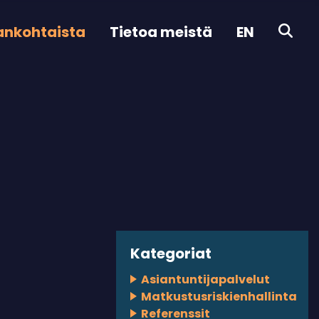
ankohtaista
Tietoa meistä
EN
Kategoriat
Asiantuntijapalvelut
Matkustusriskienhallinta
Referenssit