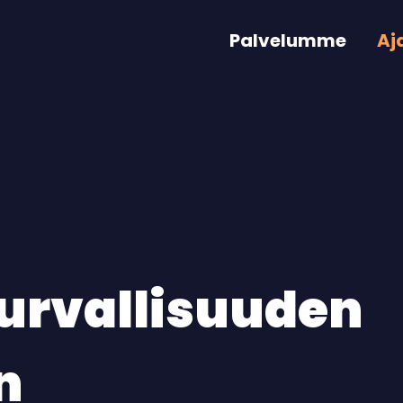
Palvelumme
Aj
urvallisuuden
n