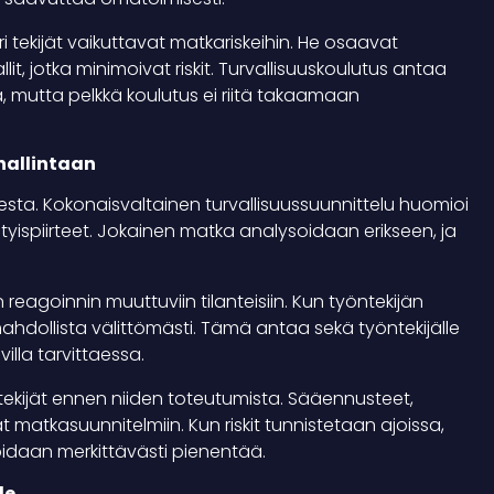
i tekijät vaikuttavat matkariskeihin. He osaavat
t, jotka minimoivat riskit. Turvallisuuskoulutus antaa
issa, mutta pelkkä koulutus ei riitä takaamaan
hallintaan
esta. Kokonaisvaltainen turvallisuussuunnittelu huomioi
tyispiirteet. Jokainen matka analysoidaan erikseen, ja
agoinnin muuttuviin tilanteisiin. Kun työntekijän
mahdollista välittömästi. Tämä antaa sekä työntekijälle
lla tarvittaessa.
atekijät ennen niiden toteutumista. Sääennusteet,
t matkasuunnitelmiin. Kun riskit tunnistetaan ajoissa,
voidaan merkittävästi pienentää.
le