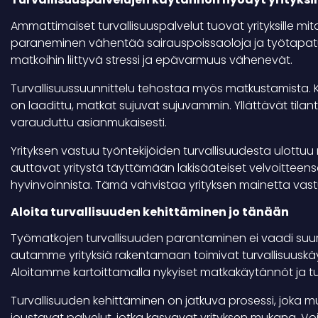
Ammattimaiset turvallisuuspalvelut tuovat yrityksille mit
paraneminen vähentää sairauspoissaoloja ja työtapatu
matkoihin liittyvä stressi ja epävarmuus vähenevät.
Turvallisuussuunnittelu tehostaa myös matkustamista. Ku
on laadittu, matkat sujuvat sujuvammin. Yllättävät tilan
varauduttu asianmukaisesti.
Yrityksen vastuu työntekijöiden turvallisuudesta ulottu
auttavat yritystä täyttämään lakisääteiset velvoitteen
hyvinvoinnista. Tämä vahvistaa yrityksen mainetta vast
Aloita turvallisuuden kehittäminen jo tänään
Työmatkojen turvallisuuden parantaminen ei vaadi suuria
autamme yrityksiä rakentamaan toimivat turvallisuuskäyt
Aloitamme kartoittamalla nykyiset matkakäytännöt ja tu
Turvallisuuden kehittäminen on jatkuva prosessi, joka m
joustavat palvelut, jotka kasvavat yrityksen mukana. Voi