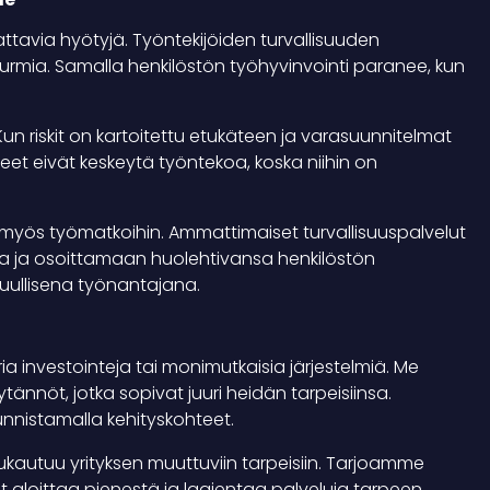
attavia hyötyjä. Työntekijöiden turvallisuuden
rmia. Samalla henkilöstön työhyvinvointi paranee, kun
n riskit on kartoitettu etukäteen ja varasuunnitelmat
teet eivät keskeytä työntekoa, koska niihin on
u myös työmatkoihin. Ammattimaiset turvallisuuspalvelut
sa ja osoittamaan huolehtivansa henkilöstön
uullisena työnantajana.
 investointeja tai monimutkaisia järjestelmiä. Me
ännöt, jotka sopivat juuri heidän tarpeisiinsa.
nnistamalla kehityskohteet.
ukautuu yrityksen muuttuviin tarpeisiin. Tarjoamme
t aloittaa pienestä ja laajentaa palveluja tarpeen