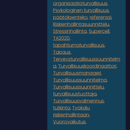
organisaatioturvallisuus
Psykologinen turvallisuus
päätöksenteko
referenssi
Riskienhallintasuunnittelu
Stressinhallinta
Supercell
TA2020
tapahtumaturvallisuus
Tapaus
Terveysturvallisuussuunnitelm
a
Turvallisuuskoordinaattori
Turvallisuusmanageri
Turvallisuussuunnitelma
Turvallisuussuunnittelu
turvallisuustuottaja
Turvallisuusvalmennus
tutkinta
Työkalu
riskienhallintaan
Vuorovaikutus