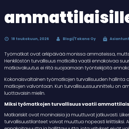
ammattilaisill
18 toukokuun, 2026
Blogi/Takana Oy
Asiantunt
Työmatkat ovat arkipäivää monissa ammateissa, mutta niih
Henkilöstön turvallisuus matkoilla vaatii ennakoivaa suu
matkavakuutus ei riitä suojaamaan työntekijöitä ennakoi
Kokonaisvaltainen työmatkojen turvallisuuden hallinta al
matkojen valvontaan. Kun turvallisuussuunnittelu on amm
luottavaisin mielin.
Miksi työmatkojen turvallisuus vaatii ammattila
Matkariskit ovat moninaisia ja muuttuvat jatkuvasti. Lii
turvallisuustilanteet voivat muuttua nopeasti kriittisiks
ennakoitavuutta ja hallittavuutta, jota yritykset eivät v