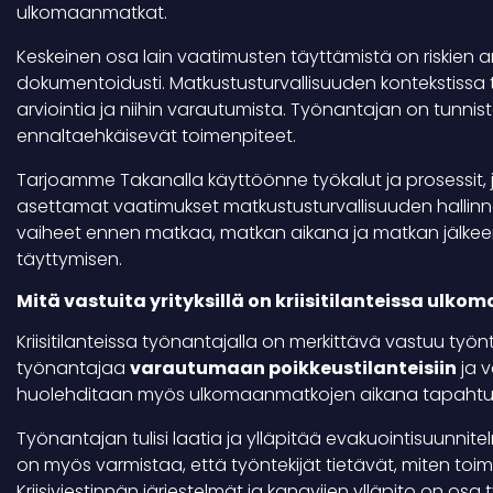
ulkomaanmatkat.
Keskeinen osa lain vaatimusten täyttämistä on riskien arv
dokumentoidusti. Matkustusturvallisuuden kontekstiss
arviointia ja niihin varautumista. Työnantajan on tunnist
ennaltaehkäisevät toimenpiteet.
Tarjoamme Takanalla käyttöönne työkalut ja prosessit, jo
asettamat vaatimukset matkustusturvallisuuden hallinna
vaiheet ennen matkaa, matkan aikana ja matkan jälkeen,
täyttymisen.
Mitä vastuita yrityksillä on kriisitilanteissa ul
Kriisitilanteissa työnantajalla on merkittävä vastuu työnt
työnantajaa
varautumaan poikkeustilanteisiin
ja v
huolehditaan myös ulkomaanmatkojen aikana tapahtuvis
Työnantajan tulisi laatia ja ylläpitää evakuointisuunnitel
on myös varmistaa, että työntekijät tietävät, miten toim
Kriisiviestinnän järjestelmät ja kanaviien ylläpito on os