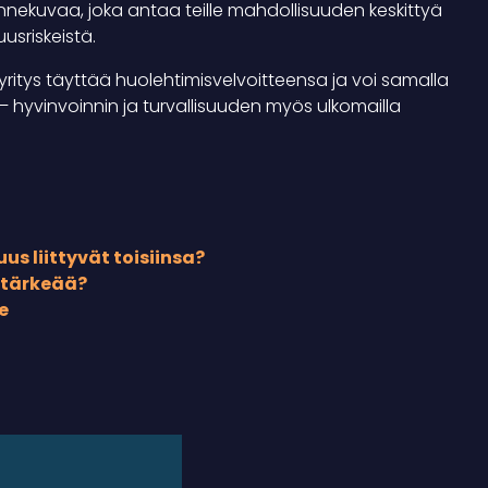
annekuvaa, joka antaa teille mahdollisuuden keskittyä
usriskeistä.
yritys täyttää huolehtimisvelvoitteensa ja voi samalla
yvinvoinnin ja turvallisuuden myös ulkomailla
us liittyvät toisiinsa?
n tärkeää?
e