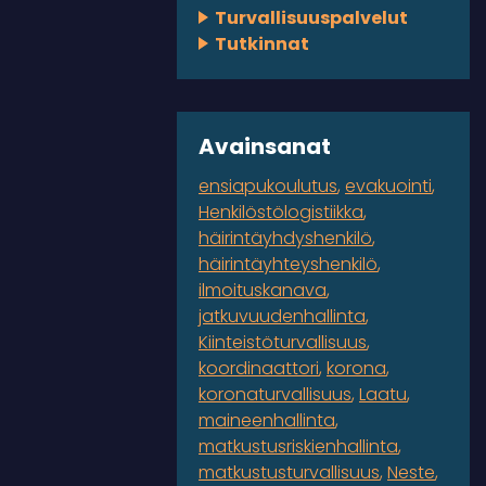
Turvallisuuspalvelut
Tutkinnat
Avainsanat
ensiapukoulutus
evakuointi
Henkilöstölogistiikka
häirintäyhdyshenkilö
häirintäyhteyshenkilö
ilmoituskanava
jatkuvuudenhallinta
Kiinteistöturvallisuus
koordinaattori
korona
koronaturvallisuus
Laatu
maineenhallinta
matkustusriskienhallinta
matkustusturvallisuus
Neste