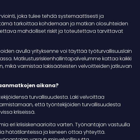
iointi, joka tulee tehdä systemaattisesti ja
a tämä tarkoittaa kohdemaan ja matkan olosuhteiden
ettava mahdolliset riskit ja toteutettava tarvittavat
iden avulla yrityksenne voi täyttää työturvallisuuslain
ssa. Matkustusriskienhallintapalvelumme kattaa kaikki
 mikä varmistaa lakisääteisten velvoitteiden jatkuvan
komaanmatkojen aikana?
ekijöidensä turvallisuudesta. Laki velvoittaa
armistamaan, että työntekijöiden turvallisuudesta
sa kriiseissä.
mia eri kriisiskenaarioita varten. Työnantajan vastuulla
ia hätätilanteissa ja keneen ottaa yhteyttä.
a työnantajan varautumisvelvollisuutta.