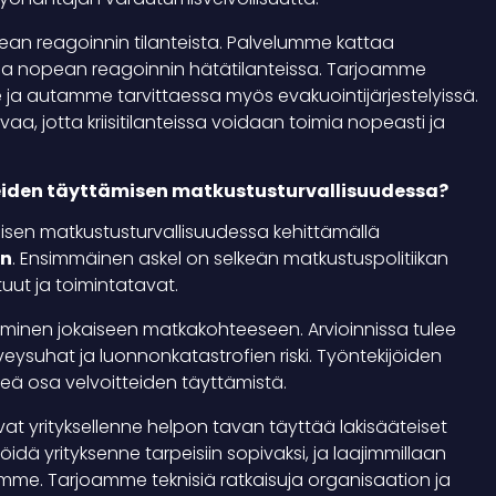
ean reagoinnin tilanteista. Palvelumme kattaa
taa nopean reagoinnin hätätilanteissa. Tarjoamme
lle ja autamme tarvittaessa myös evakuointijärjestelyissä.
, jotta kriisitilanteissa voidaan toimia nopeasti ja
tteiden täyttämisen matkustusturvallisuudessa?
ämisen matkustusturvallisuudessa kehittämällä
in
. Ensimmäinen askel on selkeän matkustuspolitiikan
tuut ja toimintatavat.
taminen jokaiseen matkakohteeseen. Arvioinnissa tulee
veysuhat ja luonnonkatastrofien riski. Työntekijöiden
eä osa velvoitteiden täyttämistä.
vat yrityksellenne helpon tavan täyttää lakisääteiset
idä yrityksenne tarpeisiin sopivaksi, ja laajimmillaan
me. Tarjoamme teknisiä ratkaisuja organisaation ja