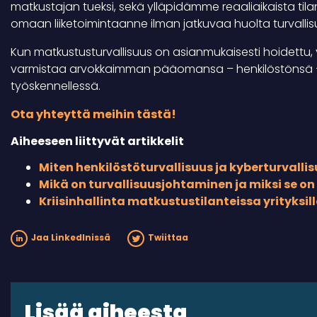
matkustajan tueksi, sekä ylläpidämme reaaliaikaista til
omaan liiketoimintaanne ilman jatkuvaa huolta turvallisu
Kun matkustusturvallisuus on asianmukaisesti hoidettu, 
varmistaa arvokkaimman pääomansa – henkilöstönsä – h
työskennellessä.
Ota yhteyttä meihin tästä!
Aiheeseen liittyvät artikkelit
Miten henkilöstöturvallisuus ja kyberturvallisu
Mikä on turvallisuusjohtaminen ja miksi se o
Kriisinhallinta matkustustilanteissa yrityksill
Jaa LinkedInissä
Twiittaa
Lisää aiheesta