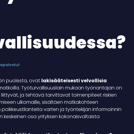
allisuudessa?
japalvelut
yön puolesta, ovat
lakisääteisesti velvollisia
atkoilla. Työturvallisuuslain mukaan työnantajan on
liittyvät, ja tehtävä tarvittavat toimenpiteet riskien
ämiseen ulkomaille, sisältäen matkakohteen
 poikkeustilanteita varten ja työntekijän informoinnin
n keskeinen osa yrityksen kokonaisvaltaista