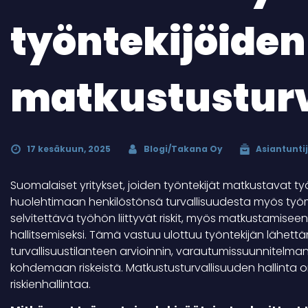
työntekijöiden
matkustusturv
17 kesäkuun, 2025
Blogi/Takana Oy
Asiantunti
Suomalaiset yritykset, joiden työntekijät matkustavat t
huolehtimaan henkilöstönsä turvallisuudesta myös työm
selvitettävä työhön liittyvät riskit, myös matkustamiseen 
hallitsemiseksi. Tämä vastuu ulottuu työntekijän lähett
turvallisuustilanteen arvioinnin, varautumissuunnitelman
kohdemaan riskeistä. Matkustusturvallisuuden hallinta o
riskienhallintaa.