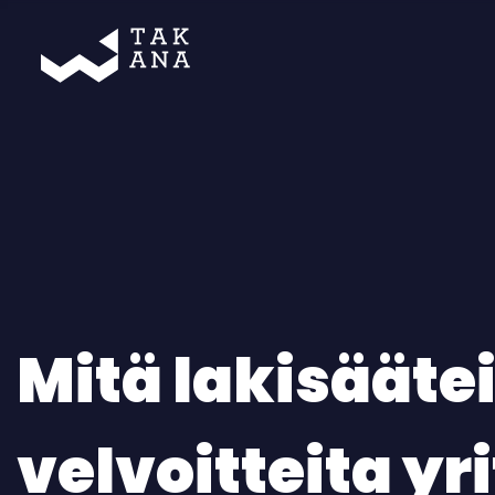
Takana
Mitä lakisääte
velvoitteita yr