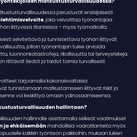
 työntekijöiden matkustusturvallisuudessa?
kustusturvallisuudessa perustuvat ensisijaisesti
lehtimisvelvoite
, joka velvoittaa työnantajaa
ön liittyvissä tilanteissa – myös työmatkoilla.
esti selvitettävä ja tunnistettava työhön liittyvät
llisuutta, jolloin työnantajan tulee arvioida
ta, luonnonkatastrofeja, rikollisuutta tai terveysriskejä.
 riittävät tiedot ja taidot toimia turvallisesti
itteet tarjoamalla kokonaisvaltaisia
at tunnistamaan matkustamiseen liittyvät riskit ja
ityksenne voi keskittyä omaan ydinosaamiseensa.
tkustusturvallisuuden hallintaan?
allisuuden hallinnalle asettamalla selkeät vaatimukset
 ja ehkäisemään
mahdollisia vaaratilanteita myös
opuolelle kaikkiin työnteon paikkoihin, mukaan lukien