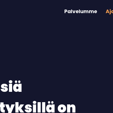
Palvelumme
Aj
isiä
ityksillä on