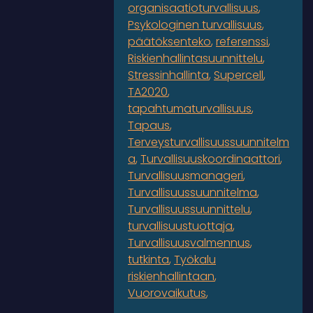
organisaatioturvallisuus
Psykologinen turvallisuus
päätöksenteko
referenssi
Riskienhallintasuunnittelu
Stressinhallinta
Supercell
TA2020
tapahtumaturvallisuus
Tapaus
Terveysturvallisuussuunnitelm
a
Turvallisuuskoordinaattori
Turvallisuusmanageri
Turvallisuussuunnitelma
Turvallisuussuunnittelu
turvallisuustuottaja
Turvallisuusvalmennus
tutkinta
Työkalu
riskienhallintaan
Vuorovaikutus