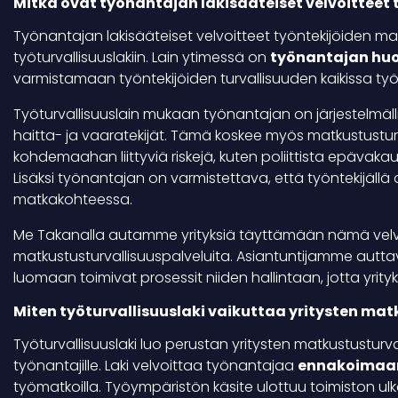
Mitkä ovat työnantajan lakisääteiset velvoitteet
Työnantajan lakisääteiset velvoitteet työntekijöiden mat
työturvallisuuslakiin. Lain ytimessä on
työnantajan huo
varmistamaan työntekijöiden turvallisuuden kaikissa työh
Työturvallisuuslain mukaan työnantajan on järjestelmällis
haitta- ja vaaratekijät. Tämä koskee myös matkustusturva
kohdemaahan liittyviä riskejä, kuten poliittista epävakaut
Lisäksi työnantajan on varmistettava, että työntekijällä on
matkakohteessa.
Me Takanalla autamme yrityksiä täyttämään nämä velvo
matkustusturvallisuuspalveluita. Asiantuntijamme auttav
luomaan toimivat prosessit niiden hallintaan, jotta yr
Miten työturvallisuuslaki vaikuttaa yritysten ma
Työturvallisuuslaki luo perustan yritysten matkustusturv
työnantajille. Laki velvoittaa työnantajaa
ennakoimaan
työmatkoilla. Työympäristön käsite ulottuu toimiston ulk