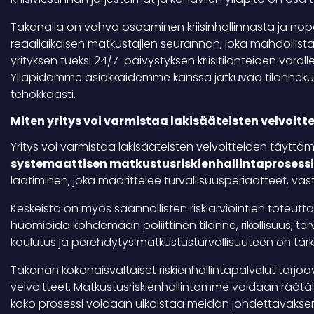
Takanalla on vahva osaaminen kriisinhallinnasta ja nop
reaaliaikaisen matkustajien seurannan, joka mahdollis
yrityksen tueksi 24/7-päivystyksen kriisitilanteiden vara
Ylläpidämme asiakkaidemme kanssa jatkuvaa tilannekuvaa
tehokkaasti.
Miten yritys voi varmistaa lakisääteisten velvoi
Yritys voi varmistaa lakisääteisten velvoitteiden täytt
systemaattisen matkustusriskienhallintaprosess
laatiminen, joka määrittelee turvallisuusperiaatteet, vas
Keskeistä on myös säännöllisten riskiarviointien toteut
huomioida kohdemaan poliittinen tilanne, rikollisuus, ter
koulutus ja perehdytys matkustusturvallisuuteen on tärk
Takanan kokonaisvaltaiset riskienhallintapalvelut tarjoa
velvoitteet. Matkustusriskienhallintamme voidaan räätälö
koko prosessi voidaan ulkoistaa meidän johdettavaksem