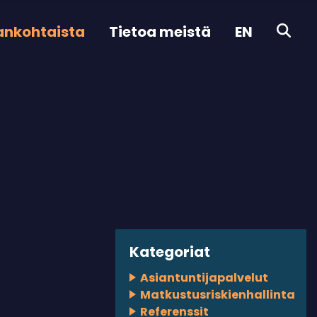
ankohtaista
Tietoa meistä
EN
Kategoriat
Asiantuntijapalvelut
Matkustusriskienhallinta
Referenssit