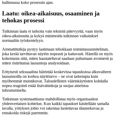
hallinnassa koko prosessin ajan.
Laatu: oikea-aikaisuus, osaaminen ja
tehokas prosessi
Tutkinnan laatu ei tarkoita vain teknistä pätevyyttä, vaan myös
oikea-aikaisuutta ja kykyä minimoida tutkinnan vaikutukset
normaaliin työskentelyyn.
Ammattitutkija pystyy laatimaan tehokkaan toimintasuunnitelman,
joka kerää tarvittavan näytön nopeasti ja kattavasti. Hänellä on myös
kokemusta siitä, miten haastateltavat saadaan puhumaan avoimesti ja
miten ristiriitaisia lausuntoja analysoidaan.
Erityisesti seksuaalista häirintää koskevissa tapauksissa alkuvaiheen
lausunnoilla on korkea näyttöarvo – ne ovat tarkempia kuin
myöhemmät muistikuvat. Taloudellisten väärinkäytösten kohdalla
nopea reagointi estää lisävahinkoja ja suojaa aineistoa
tuhoutumiselta.
Tutkinnan systemaattisuus mahdollistaa myös organisaation
yhdenvertaisen kohtelun. Kun kaikki tapaukset käsitellään samalla
tavalla, yrityksen johto voi rakentaa luotettavaa tilannekuvaa ja
ennakoida riskejä paremmin.