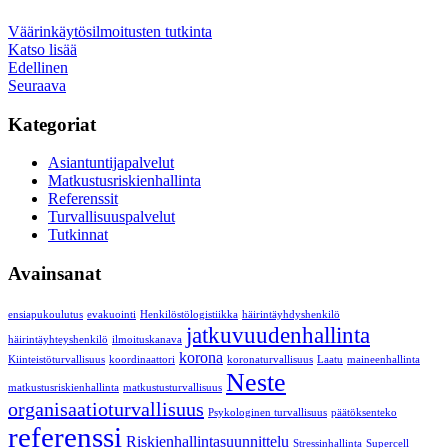
Väärinkäytösilmoitusten tutkinta
Katso lisää
Edellinen
Seuraava
Kategoriat
Asiantuntijapalvelut
Matkustusriskienhallinta
Referenssit
Turvallisuuspalvelut
Tutkinnat
Avainsanat
ensiapukoulutus
evakuointi
Henkilöstölogistiikka
häirintäyhdyshenkilö
jatkuvuudenhallinta
häirintäyhteyshenkilö
ilmoituskanava
korona
Kiinteistöturvallisuus
koordinaattori
koronaturvallisuus
Laatu
maineenhallinta
Neste
matkustusriskienhallinta
matkustusturvallisuus
organisaatioturvallisuus
Psykologinen turvallisuus
päätöksenteko
referenssi
Riskienhallintasuunnittelu
Stressinhallinta
Supercell