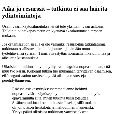
Aika ja resurssit – tutkinta ei saa häiritä
ydintoimintoja
Usein väärinkäytösilmoitukset eivät tule yksittäin, vaan aaltoina.
Tällöin tutkintakapasiteetin on kyettävä skaalautumaan tarpeen
mukaan.
Jos organisaation sisällä ei ole valmiiksi resursoitua tutkintatiimiä,
tutkintaan osallistuvat henkilöt joutuvat jättämään muut
työtehtävänsä syrjään. Tämä viivästyttää normaalia liiketoimintaa ja
aiheuttaa kustannuksia.
Ulkoistetun tutkinnan avulla yritys voi reagoida nopeasti ilman, että
muu työ kärsii. Kokenut tutkija tuo mukanaan tarvittavan osaamisen,
eikä organisaation tarvitse käyttää aikaa ja resursseja
perehdyttämiseen.
Eräässä asiakasyrityksessämme tilanne kehittyi
nopeasti: väärinkäytösepäily herätti huolta, mutta myös
epävarmuutta siitä, miten tutkinta tulisi toteuttaa.
Sisäinen tutkinta koettiin haasteelliseksi, sillä mukana
oli johtotason henkilöitä ja mahdollinen maineriski.
Yritys päätti ulkoistaa tutkinnan varmistaakseen