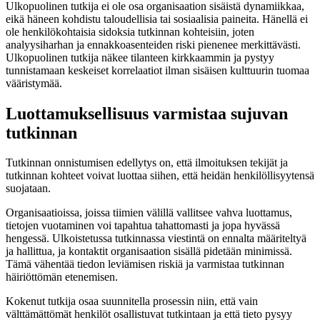
Ulkopuolinen tutkija ei ole osa organisaation sisäistä dynamiikkaa,
eikä häneen kohdistu taloudellisia tai sosiaalisia paineita. Hänellä ei
ole henkilökohtaisia sidoksia tutkinnan kohteisiin, joten
analyysiharhan ja ennakkoasenteiden riski pienenee merkittävästi.
Ulkopuolinen tutkija näkee tilanteen kirkkaammin ja pystyy
tunnistamaan keskeiset korrelaatiot ilman sisäisen kulttuurin tuomaa
vääristymää.
Luottamuksellisuus varmistaa sujuvan
tutkinnan
Tutkinnan onnistumisen edellytys on, että ilmoituksen tekijät ja
tutkinnan kohteet voivat luottaa siihen, että heidän henkilöllisyytensä
suojataan.
Organisaatioissa, joissa tiimien välillä vallitsee vahva luottamus,
tietojen vuotaminen voi tapahtua tahattomasti ja jopa hyvässä
hengessä. Ulkoistetussa tutkinnassa viestintä on ennalta määriteltyä
ja hallittua, ja kontaktit organisaation sisällä pidetään minimissä.
Tämä vähentää tiedon leviämisen riskiä ja varmistaa tutkinnan
häiriöttömän etenemisen.
Kokenut tutkija osaa suunnitella prosessin niin, että vain
välttämättömät henkilöt osallistuvat tutkintaan ja että tieto pysyy