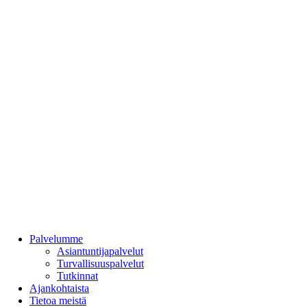
Takana
Palvelumme
Asiantuntijapalvelut
Turvallisuuspalvelut
Tutkinnat
Ajankohtaista
Tietoa meistä