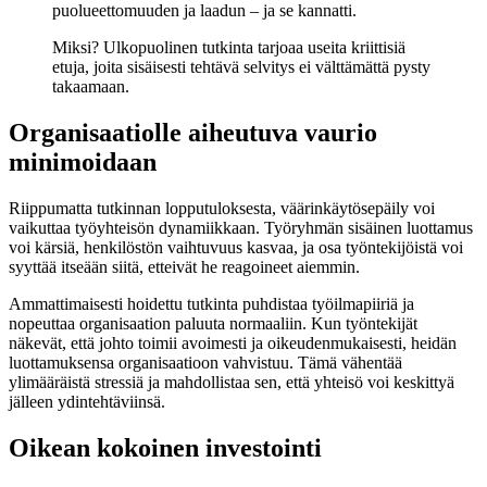
puolueettomuuden ja laadun – ja se kannatti.
Miksi? Ulkopuolinen tutkinta tarjoaa useita kriittisiä
etuja, joita sisäisesti tehtävä selvitys ei välttämättä pysty
takaamaan.
Organisaatiolle aiheutuva vaurio
minimoidaan
Riippumatta tutkinnan lopputuloksesta, väärinkäytösepäily voi
vaikuttaa työyhteisön dynamiikkaan. Työryhmän sisäinen luottamus
voi kärsiä, henkilöstön vaihtuvuus kasvaa, ja osa työntekijöistä voi
syyttää itseään siitä, etteivät he reagoineet aiemmin.
Ammattimaisesti hoidettu tutkinta puhdistaa työilmapiiriä ja
nopeuttaa organisaation paluuta normaaliin. Kun työntekijät
näkevät, että johto toimii avoimesti ja oikeudenmukaisesti, heidän
luottamuksensa organisaatioon vahvistuu. Tämä vähentää
ylimääräistä stressiä ja mahdollistaa sen, että yhteisö voi keskittyä
jälleen ydintehtäviinsä.
Oikean kokoinen investointi