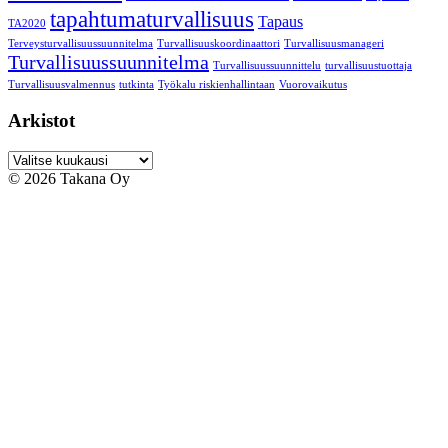
tapahtumaturvallisuus
Tapaus
TA2020
Terveysturvallisuussuunnitelma
Turvallisuuskoordinaattori
Turvallisuusmanageri
Turvallisuussuunnitelma
Turvallisuussuunnittelu
turvallisuustuottaja
Turvallisuusvalmennus
tutkinta
Työkalu riskienhallintaan
Vuorovaikutus
Arkistot
Arkistot
© 2026 Takana Oy
Takana