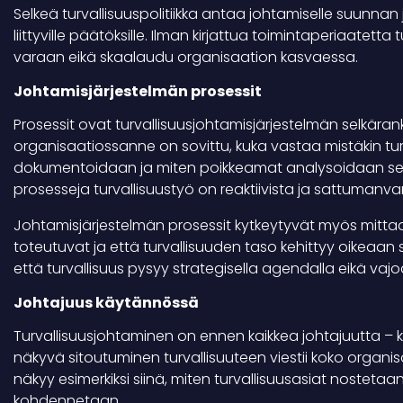
Selkeä turvallisuuspolitiikka antaa johtamiselle suunnan j
liittyville päätöksille. Ilman kirjattua toimintaperiaatetta
varaan eikä skaalaudu organisaation kasvaessa.
Johtamisjärjestelmän prosessit
Prosessit ovat turvallisuusjohtamisjärjestelmän selkära
organisaatiossanne on sovittu, kuka vastaa mistäkin tu
dokumentoidaan ja miten poikkeamat analysoidaan sekä v
prosesseja turvallisuustyö on reaktiivista ja sattumanvar
Johtamisjärjestelmän prosessit kytkeytyvät myös mittaa
toteutuvat ja että turvallisuuden taso kehittyy oikeaan
että turvallisuus pysyy strategisella agendalla eikä vajoa p
Johtajuus käytännössä
Turvallisuusjohtaminen on ennen kaikkea johtajuutta – ky
näkyvä sitoutuminen turvallisuuteen viestii koko organis
näkyy esimerkiksi siinä, miten turvallisuusasiat nosteta
kohdennetaan.