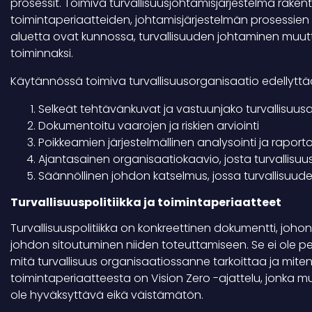
prosessit. Toimiva turvallisuusjohtamisjärjestelmä rakent
toimintaperiaatteiden, johtamisjärjestelmän prosessi
aluetta ovat kunnossa, turvallisuuden johtaminen muut
toiminnaksi.
Käytännössä toimiva turvallisuusorganisaatio edellyttä
Selkeät tehtävänkuvat ja vastuunjako turvallisuusa
Dokumentoitu vaarojen ja riskien arviointi
Poikkeamien järjestelmällinen analysointi ja raporto
Ajantasainen organisaatiokaavio, josta turvallisuu
Säännöllinen johdon katselmus, jossa turvallisuude
Turvallisuuspolitiikka ja toimintaperiaatteet
Turvallisuuspolitiikka on konkreettinen dokumentti, johon 
johdon sitoutuminen niiden toteuttamiseen. Se ei ole pelk
mitä turvallisuus organisaatiossanne tarkoittaa ja miten
toimintaperiaatteesta on Vision Zero -ajattelu, jonka 
ole hyväksyttävä eikä väistämätön.