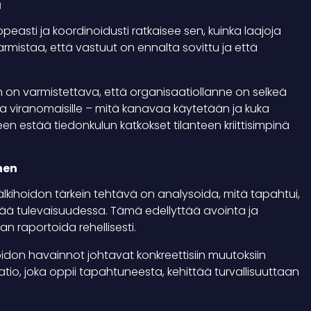
a
nopeasti ja koordinoidusti ratkaisee sen, kuinka laajoja
rmistaa, että vastuut on ennalta sovittu ja että
jan on varmistettava, että organisaatiollanne on selkeä
lle ja viranomaisille – mitä kanavaa käytetään ja kuka
n estää tiedonkulun katkokset tilanteen kriittisimpinä
nen
älkihoidon tärkein tehtävä on analysoida, mitä tapahtui,
tää tulevaisuudessa. Tämä edellyttää avointa ja
an raportoida rehellisesti.
hoidon havainnot johtavat konkreettisiin muutoksiin
atio, joka oppii tapahtuneesta, kehittää turvallisuuttaan