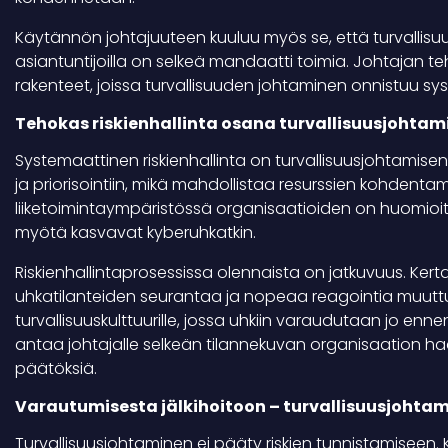
Käytännön johtajuuteen kuuluu myös se, että turvallisuus
asiantuntijoilla on selkeä mandaatti toimia. Johtajan teht
rakenteet, joissa turvallisuuden johtaminen onnistuu syst
Tehokas riskienhallinta osana turvallisuusjohtam
Systemaattinen riskienhallinta on turvallisuusjohtamisen 
ja priorisointiin, mikä mahdollistaa resurssien kohdentam
liiketoimintaympäristössä organisaatioiden on huomioitav
myötä kasvavat kyberuhkatkin.
Riskienhallintaprosessissa olennaista on jatkuvuus. Kert
uhkatilanteiden seurantaa ja nopeaa reagointia muuttuv
turvallisuuskulttuurille, jossa uhkiin varaudutaan jo ennen
antaa johtajalle selkeän tilannekuvan organisaation ha
päätöksiä.
Varautumisesta jälkihoitoon – turvallisuusjohtam
Turvallisuusjohtaminen ei pääty riskien tunnistamiseen