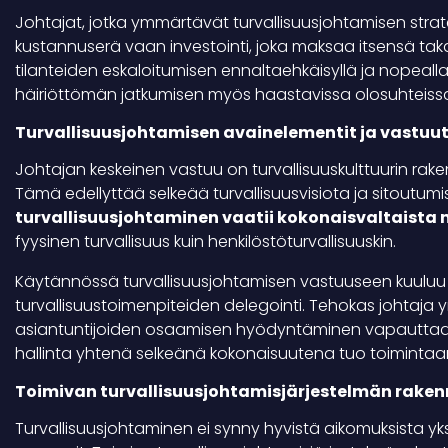
Johtajat, jotka ymmärtävät turvallisuusjohtamisen strate
kustannuserä vaan investointi, joka maksaa itsensä takais
tilanteiden eskaloitumisen ennaltaehkäisyllä ja nopealla
häiriöttömän jatkumisen myös haastavissa olosuhteiss
Turvallisuusjohtamisen avainelementit ja vastuu
Johtajan keskeinen vastuu on turvallisuuskulttuurin rake
Tämä edellyttää selkeää turvallisuusvisiota ja sitoutum
turvallisuusjohtaminen vaatii kokonaisvaltaista
fyysinen turvallisuus kuin henkilöstöturvallisuuskin.
Käytännössä turvallisuusjohtamisen vastuuseen kuuluu re
turvallisuustoimenpiteiden delegointi. Tehokas johtaja y
asiantuntijoiden osaamisen hyödyntäminen vapauttaa 
hallinta yhtenä selkeänä kokonaisuutena tuo toimintaan
Toimivan turvallisuusjohtamisjärjestelmän raken
Turvallisuusjohtaminen ei synny hyvistä aikomuksista yk