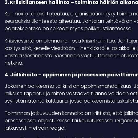
3. Kriisitilanteen hallinta – toiminta häiriön aikan
Kun häiriö tai kriisi toteutuu, organisaation kyky toimia 
seurauksia tilanteesta aiheutuu. Johtajan tehtävä on va
päätöksenteko on selkeää myös poikkeustilanteessa.
Kriisiviestintä on olennainen osa kriisinhallintaa. Johta
käsitys siitä, kenelle viestitään – henkilöstölle, asiakkai
vastaa viestinnästä. Viestinnän vastuuttaminen etukätee
hetkinä.
4. Jälkihoito – oppiminen ja prosessien päivittämi
Jokainen poikkeama tai kriisi on oppimismahdollisuus. J
miksi se tapahtui ja miten vastaava tilanne voidaan es
syyllistämätöntä kulttuuria, jossa poikkeamista uskalleta
Toiminnan jatkuvuuden kannalta on kriittistä, että jälki
prosesseissa, ohjeistuksissa tai koulutuksessa. Organisa
jatkuvasti – ei vain reagoi.