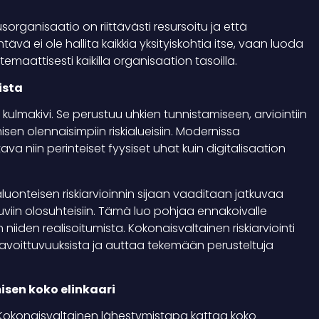
organisaatio on riittävästi resursoitu ja että
ävä ei ole hallita kaikkia yksityiskohtia itse, vaan luoda
emaattisesti kaikilla organisaation tasoilla.
ista
kulmakivi. Se perustuu uhkien tunnistamiseen, arviointiin
isen olennaisimpiin riskialueisiin. Modernissa
a niin perinteiset fyysiset uhat kuin digitalisaation
aluonteisen riskiarvioinnin sijaan vaaditaan jatkuvaa
iin olosuhteisiin. Tämä luo pohjaa ennakoivalle
 niiden realisoitumista. Kokonaisvaltainen riskiarviointi
avoittuvuuksista ja auttaa tekemään perusteltuja
isen koko elinkaari
. Kokonaisvaltainen lähestymistapa kattaa koko