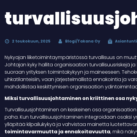
turvallisuusj
2 toukokuun, 2025
Blogi/Takana Oy
Asiantunti
Nykyajan liiketoimintaympäristössä turvallisuus on muutt
Johtajan kyky hallita organisaation turvallisuusriskejä ja
suoraan yrityksen toimintakykyyn ja maineeseen. Tehoka
uhkatilanteisiin, vaan järjestelmällistä ennakointia ja 
mahdollistaa keskittymisen organisaation ydintoiminta
Miksi turvallisuusjohtaminen on kriittinen osa ny
Turvallisuusjohtaminen on keskeinen osa organisaation k
paha. Kun turvallisuusjohtaminen integroidaan osaksi yri
ylläpitää kilpailukykyä ja vahvistaa mainetta luotettav
toimintavarmuutta ja ennakoitavuutta
, mikä näk