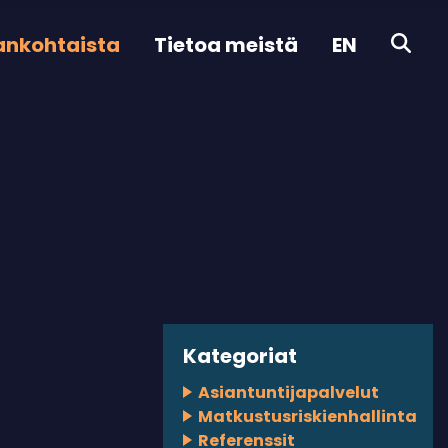
ankohtaista
Tietoa meistä
EN
Kategoriat
Asiantuntijapalvelut
Matkustusriskienhallinta
Referenssit