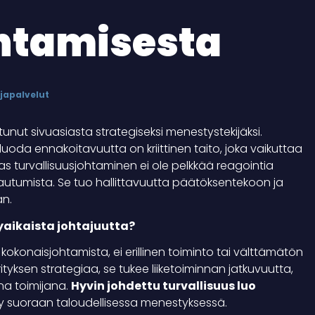
ohtamisesta
japalvelut
unut sivuasiasta strategiseksi menestystekijäksi.
 luoda ennakoitavuutta on kriittinen taito, joka vaikuttaa
s turvallisuusjohtaminen ei ole pelkkää reagointia
varautumista. Se tuo hallittavuutta päätöksentekoon ja
an.
kyaikaista johtajuutta?
okonaisjohtamista, ei erillinen toiminto tai välttämätön
tyksen strategiaa, se tukee liiketoiminnan jatkuvuutta,
ana toimijana.
Hyvin johdettu turvallisuus luo
yy suoraan taloudellisessa menestyksessä.