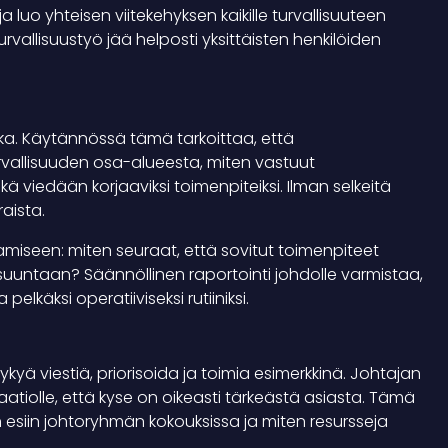
a luo yhteisen viitekehyksen kaikille turvallisuuteen
 turvallisuustyö jää helposti yksittäisten henkilöiden
nka. Käytännössä tämä tarkoittaa, että
rvallisuuden osa-alueesta, miten vastuut
iedään korjaaviksi toimenpiteiksi. Ilman selkeitä
aista.
miseen: miten seuraat, että sovitut toimenpiteet
 suuntaan? Säännöllinen raportointi johdolle varmistaa,
elkäksi operatiiviseksi rutiiniksi.
kyä viestiä, priorisoida ja toimia esimerkkinä. Johtajan
aatiolle, että kyse on oikeasti tärkeästä asiasta. Tämä
an esiin johtoryhmän kokouksissa ja miten resursseja