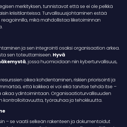
gisen merkityksen, tunnistavat että se ei ole pelkkä
in kriisitilanteissa. Turvallisuusjohtaminen estää
 reagoinnilla, mikä mahdollistaa liiketoiminnan
a.
t
ntaminen ja sen integrointi osaksi organisaation arkea.
ista sen toteuttamiseen.
Hyvä
 näkemystä
, jossa huomioidaan niin kyberturvallisuus,
surssien oikea kohdentaminen, riskien priorisointi ja
mmärtää, että kaikkea ei voi eikä tarvitse tehdä itse –
aikaa ydintoimintaan. Organisaatioturvallisuuden
 kontrolloitavuutta, työrauhaa ja tehokkuutta.
ne
sin – se vaatii selkeän rakenteen ja dokumentoidut