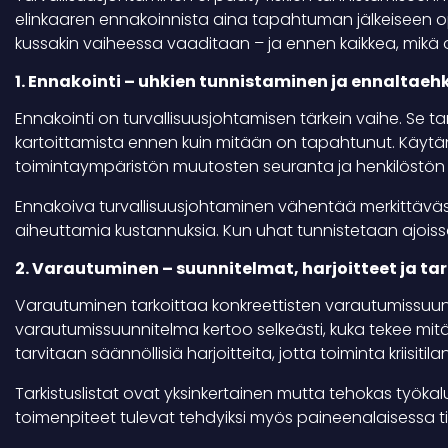
elinkaaren ennakoinnista aina tapahtuman jälkeiseen 
kussakin vaiheessa vaaditaan – ja ennen kaikkea, mikä 
1. Ennakointi – uhkien tunnistaminen ja ennaltaeh
Ennakointi on turvallisuusjohtamisen tärkein vaihe. Se t
kartoittamista ennen kuin mitään on tapahtunut. Käytänn
toimintaympäristön muutosten seuranta ja henkilöstön
Ennakoiva turvallisuusjohtaminen vähentää merkittävästi 
aiheuttamia kustannuksia. Kun uhat tunnistetaan ajoissa
2. Varautuminen – suunnitelmat, harjoitteet ja tar
Varautuminen tarkoittaa konkreettisten varautumissuunni
varautumissuunnitelma kertoo selkeästi, kuka tekee mitä j
tarvitaan säännöllisiä harjoitteita, jotta toiminta kriisiti
Tarkistuslistat ovat yksinkertainen mutta tehokas työkalu
toimenpiteet tulevat tehdyiksi myös paineenalaisessa til