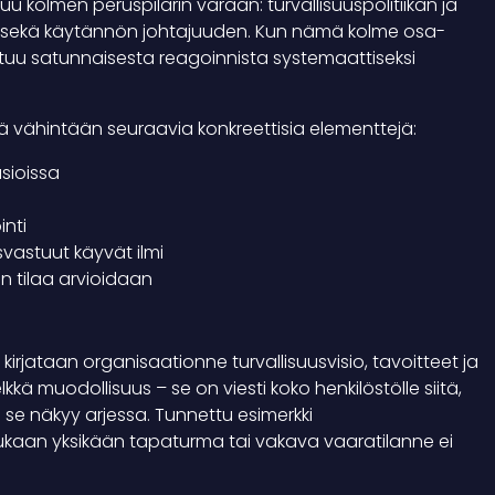
uu kolmen peruspilarin varaan: turvallisuuspolitiikan ja
en sekä käytännön johtajuuden. Kun nämä kolme osa-
tuu satunnaisesta reagoinnista systemaattiseksi
ä vähintään seuraavia konkreettisia elementtejä:
sioissa
inti
svastuut käyvät ilmi
n tilaa arvioidaan
kirjataan organisaationne turvallisuusvisio, tavoitteet ja
kä muodollisuus – se on viesti koko henkilöstölle siitä,
 se näkyy arjessa. Tunnettu esimerkki
mukaan yksikään tapaturma tai vakava vaaratilanne ei