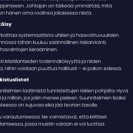
oppimiseen. Johtajan on tärkeää ymmärtää, mitä
on hänen oma roolinsa jokaisessa niistä.
käisy
arkoittaa systemaattista uhkien ja haavoittuvuuksien
össä tähän kuuluu säännöllinen riskiarviointi,
 havaintojen kerääminen.
kriisitilanteiden todennäköisyyttä ja niiden
, niihin voidaan puuttua hallitusti – ei pakon edessä.
kistuslistat
telmien laatimista tunnistettujen riskien pohjalta. Hyvä
a milloin, jos jokin menee pieleen. Suunnitelmien lisäksi
lanteessa on sujuvaa eikä jää teorian tasolle.
 varautumisessa. Ne varmistavat, että kriittiset
anteessa, jossa muistin varaan ei voi luottaa.