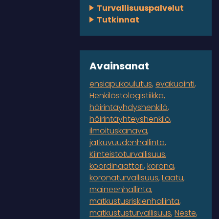
Turvallisuuspalvelut
Tutkinnat
Avainsanat
ensiapukoulutus
evakuointi
Henkilöstölogistiikka
häirintäyhdyshenkilö
häirintäyhteyshenkilö
ilmoituskanava
jatkuvuudenhallinta
Kiinteistöturvallisuus
koordinaattori
korona
koronaturvallisuus
Laatu
maineenhallinta
matkustusriskienhallinta
matkustusturvallisuus
Neste