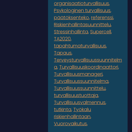
organisaatioturvallisuus
Psykologinen turvallisuus
päätöksenteko
referenssi
Riskienhallintasuunnittelu
Stressinhallinta
Supercell
TA2020
tapahtumaturvallisuus
Tapaus
Terveysturvallisuussuunnitelm
a
Turvallisuuskoordinaattori
Turvallisuusmanageri
Turvallisuussuunnitelma
Turvallisuussuunnittelu
turvallisuustuottaja
Turvallisuusvalmennus
tutkinta
Työkalu
riskienhallintaan
Vuorovaikutus