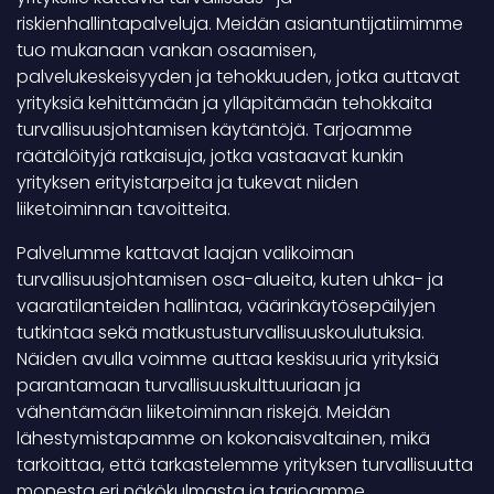
riskienhallintapalveluja. Meidän asiantuntijatiimimme
tuo mukanaan vankan osaamisen,
palvelukeskeisyyden ja tehokkuuden, jotka auttavat
yrityksiä kehittämään ja ylläpitämään tehokkaita
turvallisuusjohtamisen käytäntöjä. Tarjoamme
räätälöityjä ratkaisuja, jotka vastaavat kunkin
yrityksen erityistarpeita ja tukevat niiden
liiketoiminnan tavoitteita.
Palvelumme kattavat laajan valikoiman
turvallisuusjohtamisen osa-alueita, kuten uhka- ja
vaaratilanteiden hallintaa, väärinkäytösepäilyjen
tutkintaa sekä matkustusturvallisuuskoulutuksia.
Näiden avulla voimme auttaa keskisuuria yrityksiä
parantamaan turvallisuuskulttuuriaan ja
vähentämään liiketoiminnan riskejä. Meidän
lähestymistapamme on kokonaisvaltainen, mikä
tarkoittaa, että tarkastelemme yrityksen turvallisuutta
monesta eri näkökulmasta ja tarjoamme