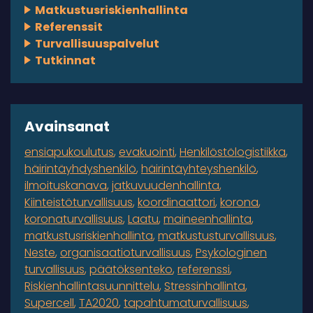
Matkustusriskienhallinta
Referenssit
Turvallisuuspalvelut
Tutkinnat
Avainsanat
ensiapukoulutus
evakuointi
Henkilöstölogistiikka
häirintäyhdyshenkilö
häirintäyhteyshenkilö
ilmoituskanava
jatkuvuudenhallinta
Kiinteistöturvallisuus
koordinaattori
korona
koronaturvallisuus
Laatu
maineenhallinta
matkustusriskienhallinta
matkustusturvallisuus
Neste
organisaatioturvallisuus
Psykologinen
turvallisuus
päätöksenteko
referenssi
Riskienhallintasuunnittelu
Stressinhallinta
Supercell
TA2020
tapahtumaturvallisuus