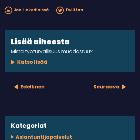
Jaa LinkedInissä
Twiittaa
Lisää aiheesta
Mistä työturvallisuus muodostuu?
Katso lisää
Edellinen
Seuraava
Kategoriat
Asiantuntijapalvelut