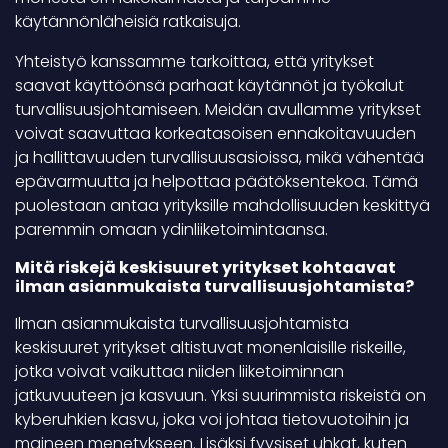
käytännönläheisiä ratkaisuja.
Yhteistyö kanssamme tarkoittaa, että yritykset
saavat käyttöönsä parhaat käytännöt ja työkalut
turvallisuusjohtamiseen. Meidän avullamme yritykset
voivat saavuttaa korkeatasoisen ennakoitavuuden
ja hallittavuuden turvallisuusasioissa, mikä vähentää
epävarmuutta ja helpottaa päätöksentekoa. Tämä
puolestaan antaa yrityksille mahdollisuuden keskittyä
paremmin omaan ydinliiketoimintaansa.
Mitä riskejä keskisuuret yritykset kohtaavat
ilman asianmukaista turvallisuusjohtamista?
Ilman asianmukaista turvallisuusjohtamista
keskisuuret yritykset altistuvat monenlaisille riskeille,
jotka voivat vaikuttaa niiden liiketoiminnan
jatkuvuuteen ja kasvuun. Yksi suurimmista riskeistä on
kyberuhkien kasvu, joka voi johtaa tietovuotoihin ja
maineen menetykseen. Lisäksi fyysiset uhkat, kuten