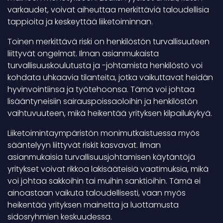
varkaudet, voivat aiheuttaa merkittäviä taloudellisia
tappioita ja keskeyttää liiketoiminnan.
Toinen merkittävä riski on henkilöstön turvallisuuteen
liittyvät ongelmat. Ilman asianmukaista
turvallisuuskoulutusta ja -johtamista henkilöstö voi
kohdata uhkaavia tilanteita, jotka vaikuttavat heidän
hyvinvointiinsa ja työtehoonsa. Tämä voi johtaa
lisääntyneisiin sairauspoissaoloihin ja henkilöstön
vaihtuvuuteen, mikä heikentää yrityksen kilpailukykyä.
Liiketoimintaympäristön monimutkaistuessa myös
sääntelyyn liittyvät riskit kasvavat. Ilman
asianmukaisia turvallisuusjohtamisen käytäntöjä
yritykset voivat rikkoa lakisääteisiä vaatimuksia, mikä
voi johtaa sakkoihin tai muihin sanktioihin. Tämä ei
ainoastaan vaikuta taloudellisesti, vaan myös
heikentää yrityksen mainetta ja luottamusta
sidosryhmien keskuudessa.