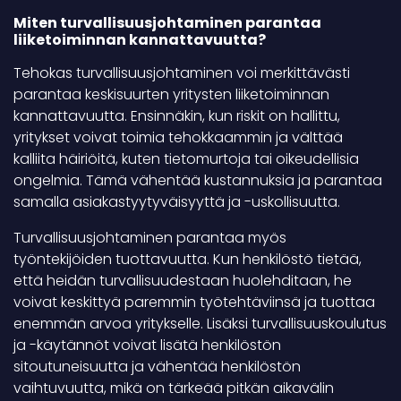
Miten turvallisuusjohtaminen parantaa
liiketoiminnan kannattavuutta?
Tehokas turvallisuusjohtaminen voi merkittävästi
parantaa keskisuurten yritysten liiketoiminnan
kannattavuutta. Ensinnäkin, kun riskit on hallittu,
yritykset voivat toimia tehokkaammin ja välttää
kalliita häiriöitä, kuten tietomurtoja tai oikeudellisia
ongelmia. Tämä vähentää kustannuksia ja parantaa
samalla asiakastyytyväisyyttä ja -uskollisuutta.
Turvallisuusjohtaminen parantaa myös
työntekijöiden tuottavuutta. Kun henkilöstö tietää,
että heidän turvallisuudestaan huolehditaan, he
voivat keskittyä paremmin työtehtäviinsä ja tuottaa
enemmän arvoa yritykselle. Lisäksi turvallisuuskoulutus
ja -käytännöt voivat lisätä henkilöstön
sitoutuneisuutta ja vähentää henkilöstön
vaihtuvuutta, mikä on tärkeää pitkän aikavälin