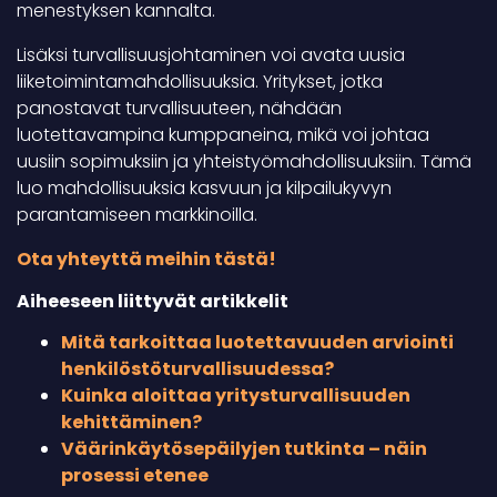
menestyksen kannalta.
Lisäksi turvallisuusjohtaminen voi avata uusia
liiketoimintamahdollisuuksia. Yritykset, jotka
panostavat turvallisuuteen, nähdään
luotettavampina kumppaneina, mikä voi johtaa
uusiin sopimuksiin ja yhteistyömahdollisuuksiin. Tämä
luo mahdollisuuksia kasvuun ja kilpailukyvyn
parantamiseen markkinoilla.
Ota yhteyttä meihin tästä!
Aiheeseen liittyvät artikkelit
Mitä tarkoittaa luotettavuuden arviointi
henkilöstöturvallisuudessa?
Kuinka aloittaa yritysturvallisuuden
kehittäminen?
Väärinkäytösepäilyjen tutkinta – näin
prosessi etenee