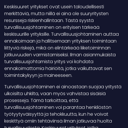
Keskisuuret yritykset ovat usein taloudellisesti
merkittäviä, mutta niillä ei aina ole suuryritysten
resursseja riskienhallintaan. Tästä syystä
turvallisuusjohtaminen on erityisen tärkeää
keskisuurille yrityksille. Turvallisuusjohtaminen auttaa
ennakoimaan ja hallitsemaan yrityksen toimintaan
liittyviä riskejä, mikä on elintärkeää liiketoiminnan
jatkuvuuden varmistamiseksi. Ilman asianmukaista
turvallisuusjohtamista yritys voi kohdata
ennakoimattomia häiriöitä, jotka vaikuttavat sen
toimintakykyyn ja maineeseen.
Turvallisuusjohtaminen ei ainoastaan suojaa yritystä
ulkoisilta uhkilta, vaan myös vahvistaa sisäisiä
prosesseja. Tämä tarkoittaa, että
turvallisuusjohtaminen voi parantaa henkilöstön
työtyytyväisyyttä ja tehokkuutta, kun he voivat
keskittyä omiin tehtäviinsä ilman jatkuvaa huolta
turvallisuudesta. Keskisuuret yritykset, jotka