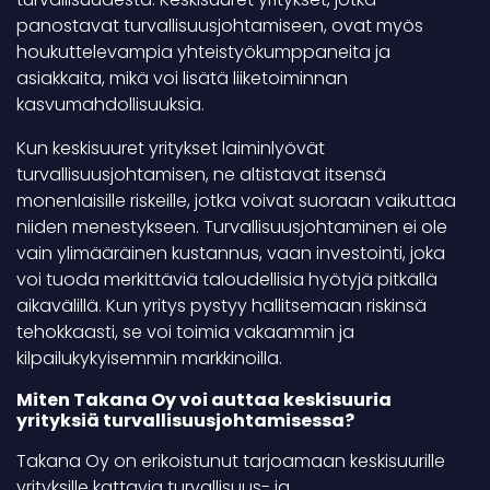
panostavat turvallisuusjohtamiseen, ovat myös
houkuttelevampia yhteistyökumppaneita ja
asiakkaita, mikä voi lisätä liiketoiminnan
kasvumahdollisuuksia.
Kun keskisuuret yritykset laiminlyövät
turvallisuusjohtamisen, ne altistavat itsensä
monenlaisille riskeille, jotka voivat suoraan vaikuttaa
niiden menestykseen. Turvallisuusjohtaminen ei ole
vain ylimääräinen kustannus, vaan investointi, joka
voi tuoda merkittäviä taloudellisia hyötyjä pitkällä
aikavälillä. Kun yritys pystyy hallitsemaan riskinsä
tehokkaasti, se voi toimia vakaammin ja
kilpailukykyisemmin markkinoilla.
Miten Takana Oy voi auttaa keskisuuria
yrityksiä turvallisuusjohtamisessa?
Takana Oy on erikoistunut tarjoamaan keskisuurille
yrityksille kattavia turvallisuus- ja