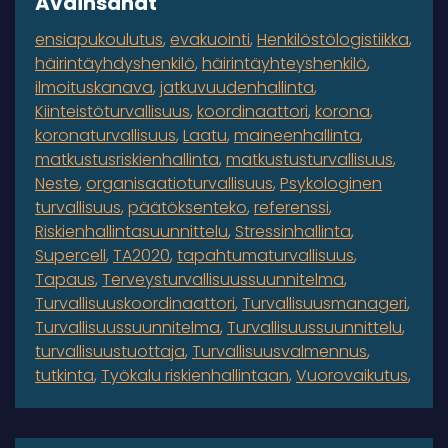
Avainsanat
ensiapukoulutus
evakuointi
Henkilöstölogistiikka
häirintäyhdyshenkilö
häirintäyhteyshenkilö
ilmoituskanava
jatkuvuudenhallinta
Kiinteistöturvallisuus
koordinaattori
korona
koronaturvallisuus
Laatu
maineenhallinta
matkustusriskienhallinta
matkustusturvallisuus
Neste
organisaatioturvallisuus
Psykologinen
turvallisuus
päätöksenteko
referenssi
Riskienhallintasuunnittelu
Stressinhallinta
Supercell
TA2020
tapahtumaturvallisuus
Tapaus
Terveysturvallisuussuunnitelma
Turvallisuuskoordinaattori
Turvallisuusmanageri
Turvallisuussuunnitelma
Turvallisuussuunnittelu
turvallisuustuottaja
Turvallisuusvalmennus
tutkinta
Työkalu riskienhallintaan
Vuorovaikutus